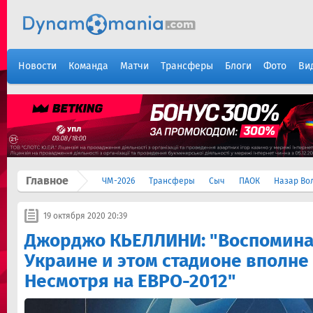
Новости
Команда
Матчи
Трансферы
Блоги
Фото
Ви
Главное
ЧМ-2026
Трансферы
Сыч
ПАОК
Назар Во
19 октября 2020 20:39
Джорджо КЬЕЛЛИНИ: "Воспомина
Украине и этом стадионе вполне
Несмотря на ЕВРО-2012"