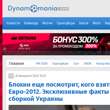
Новости
Команда
Матчи
Трансферы
Блоги
Фото
Ви
Главное
ЧМ-2026
Трансферы
Сыч
ПАОК
Назар Во
26 февраля 2020 16:25
Блохин еще посмотрит, кого взят
Евро-2012. Эксклюзивные факты
сборной Украины