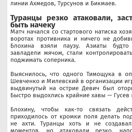
линии Ахмедов, Турсунов и Бикмаев.
Туранцы резко атаковали, зас
быть начеку
Матч начался со стартового натиска хозя
воротах противника и ничего не добив
Блохина взяли паузу. Азиаты будто
завладели мячом, стали контролироват
поджимать соперника.
Выяснилось, что одного Тимощука в оп
Шевченко и Милевский в организации игр
выдвинутый на острие Девич был оторв
Быстро выдохлись крайние хавы — Гусев 
Блохину, чтобы как-то связать дейс
приходилось от кромки поля делать по
не ахти. Туранцы хоть и не создава
моментов, но атаковали резко, напо