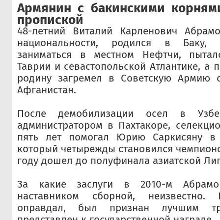
Армянин с бакинскими корням
пропиской
48-летний Виталий Карленович Абрам
национальности, родился в Баку,
заниматься в местном Нефтчи, пытал
Таврии и севастопольской Атлантике, а 
родину загремел в Советскую Армию 
Афганистан.
После демобилизации осел в Узбек
администратором в Пахтакоре, селекци
пять лет помогал Юрию Саркисяну в 
который четырежды становился чемпионом
году дошел до полуфинала азиатской Ли
За какие заслуги в 2010-м Абрам
наставником сборной, неизвестно
оправдал, был признан лучшим т
представлен к государственной награде.