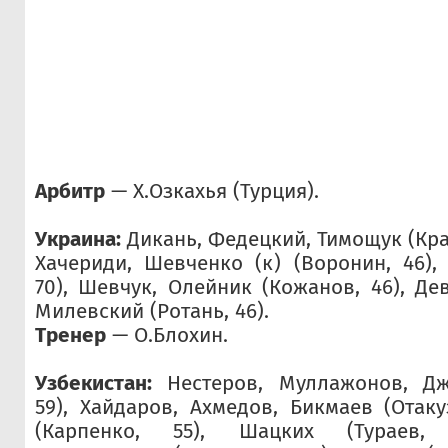
Арбитр
— Х.Озкахья (Турция).
Украина:
Дикань, Федецкий, Тимощук (Крав
Хачериди, Шевченко (к) (Воронин, 46), 
70), Шевчук, Олейник (Кожанов, 46), Дев
Милевский (Ротань, 46).
Тренер
— О.Блохин.
Узбекистан:
Нестеров, Муллажонов, Дж
59), Хайдаров, Ахмедов, Бикмаев (Отаку
(Карпенко, 55), Шацких (Тураев, 7