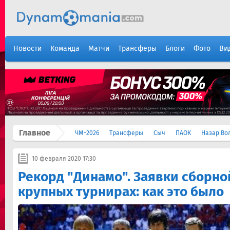
Новости
Команда
Матчи
Трансферы
Блоги
Фото
Ви
Главное
ЧМ-2026
Трансферы
Сыч
ПАОК
Назар Во
10 февраля 2020 17:30
Рекорд "Динамо". Заявки сборно
крупных турнирах: как это было