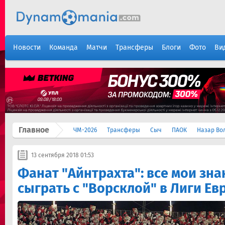
Новости
Команда
Матчи
Трансферы
Блоги
Фото
Ви
Главное
ЧМ-2026
Трансферы
Сыч
ПАОК
Назар Во
13 сентября 2018 01:53
Фанат "Айнтрахта": все мои зн
сыграть с "Ворсклой" в Лиги Е