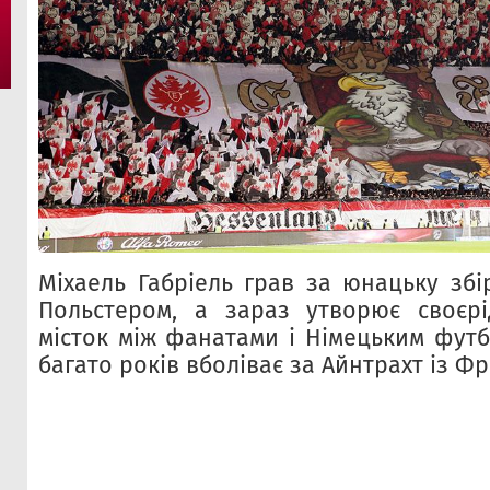
Міхаель Габріель грав за юнацьку збір
Польстером, а зараз утворює своєрі
місток між фанатами і Німецьким футб
багато років вболіває за Айнтрахт із Ф