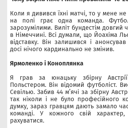
Коли я дивився їхні матчі, то у мене не
на полі грає одна команда. Футбо
зарозумілими. Виліт бундестім довгий 
в Німеччині. Всі думали, що Йоахіма Ль
відставку. Він залишився і анонсував
досі нічого кардинально не змінив.
Ярмоленко і Коноплянка
Я грав за юнацьку збірну Австрі
Польстером. Він відомий футболіст. Ви
Севілью. Забив 44 м’ячі за збірну Австр
так ніколи і не було професійного к
думку, зараз гравцям дають замало ча
команді. У кожного свій характер
рахуватися.