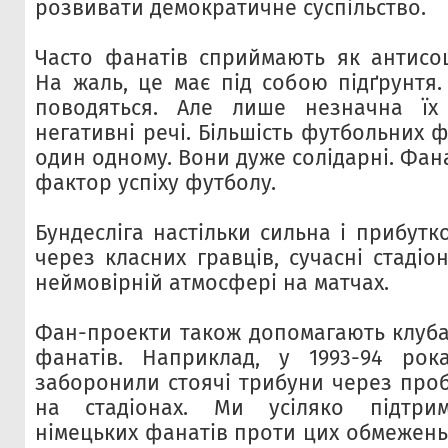
розвивати демократичне суспільство.
Часто фанатів сприймають як антисоц
На жаль, це має під собою підґрунтя.
поводяться. Але лише незначна їх
негативні речі. Більшість футбольних 
один одному. Вони дуже солідарні. Фан
фактор успіху футболу.
Бундесліга настільки сильна і прибутко
через класних гравців, сучасні стадіо
неймовірній атмосфері на матчах.
Фан-проекти також допомагають клуба
фанатів. Наприклад, у 1993-94 ро
заборонили стоячі трибуни через про
на стадіонах. Ми усіляко підтри
німецьких фанатів проти цих обмежень. 