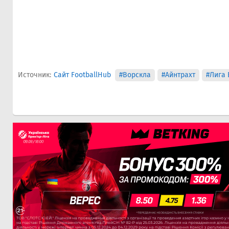
Источник:
Сайт FootballHub
#Ворскла
#Айнтрахт
#Лига 