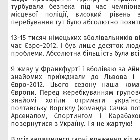
турбувала безпека під час чемпіона
місцевої поліції, високий рівень з
перебування тут було абсолютно позит
13-15 тисяч німецьких вболівальників в
час Євро-2012. І був лише десяток люде
проблеми. Абсолютна більшість була вс
Я живу у Франкфурті і вболіваю за Айнт
знайомих приїжджали до Львова і 
Євро-2012. Цього сезону наша кома
Європи. Перед жеребкуванням групово
знайомі хотіли отримати україн
полтавську Ворсклу (команда Сачка по
Арсеналом, Спортингом і Карабахо
повернутися в Україну. І я не жартую!
В усіх залишилися гарні враження від в