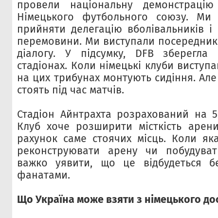
провели національну демонстраці
Німецького футбольного союзу. Ми
прийняти делегацію вболівальників і
перемовини. Ми виступали посередника
діалогу. У підсумку, DFB зберегла 
стадіонах. Коли німецькі клуби виступа
на цих трибунах монтують сидіння. Ал
стоять під час матчів.
Стадіон Айнтрахта розрахований на 50
Клуб хоче розширити місткість арен
рахунок саме стоячих місць. Коли як
реконструювати арену чи побудуват
важко уявити, що це відбудеться б
фанатами.
Що Україна може взяти з німецького до