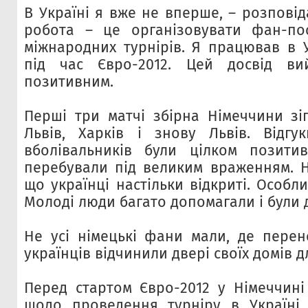
В Україні я вже не вперше, – розповід
робота – це організовувати фан-пос
міжнародних турнірів. Я працював в У
під час Євро-2012. Цей досвід в
позитивним.
Перші три матчі збірна Німеччини зіг
Львів, Харків і знову Львів. Відгу
вболівальників були цілком позитив
перебували під великим враженням. Ні
що українці настільки відкриті. Особл
Молоді люди багато допомагали і були 
Не усі німецькі фани мали, де перено
українців відчинили двері своїх домів д
Перед стартом Євро-2012 у Німеччині 
щодо проведення турніру в Україні 