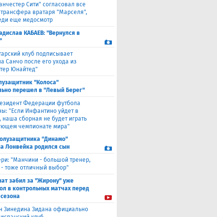
анчестер Сити" согласовал все
 трансфера вратаря "Марселя",
еди еще медосмотр
адислав КАБАЕВ: "Вернулся в
"
тарский клуб подписывает
а Санчо после его ухода из
тер Юнайтед"
лузащитник "Колоса"
ьно перешел в "Левый Берег"
езидент Федерации футбола
ны: "Если Инфантино уйдет в
, наша сборная не будет играть
ующем чемпионате мира"
полузащитника "Динамо"
а Лонвейка родился сын
ери: "Манчини - большой тренер,
 - тоже отличный выбор"
нат забил за "Жирону" уже
гол в контрольных матчах перед
 сезона
н Зинедина Зидана официально