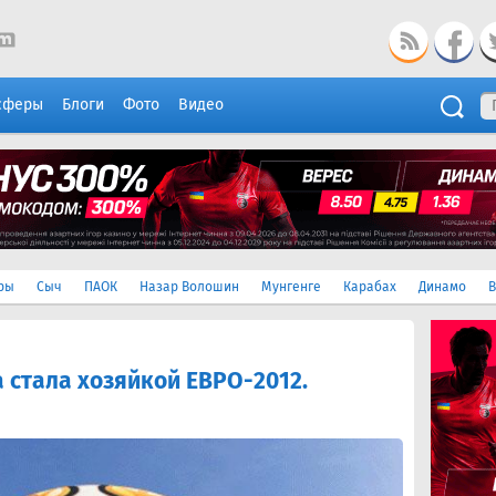
сферы
Блоги
Фото
Видео
ры
Сыч
ПАОК
Назар Волошин
Мунгенге
Карабах
Динамо
В
а стала хозяйкой ЕВРО-2012.