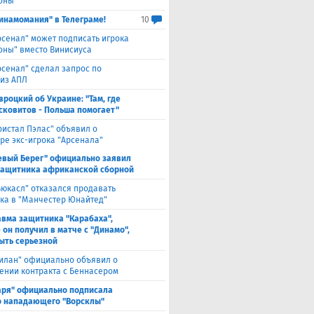
оны"
инамомания" в Телеграме!
10
рсенал" может подписать игрока
оны" вместо Винисиуса
рсенал" сделал запрос по
 из АПЛ
вроцкий об Украине: "Там, где
сковитов - Польша помогает"
ристал Пэлас" объявил о
ре экс-игрока "Арсенала"
евый Берег" официально заявил
защитника африканской сборной
ьюкасл" отказался продавать
ка в "Манчестер Юнайтед"
авма защитника "Карабаха",
 он получил в матче с "Динамо",
ыть серьезной
илан" официально объявил о
ении контракта с Беннасером
аря" официально подписала
 нападающего "Ворсклы"