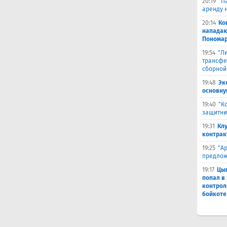
20:19
"П
аренду 
20:14
Ко
нападаю
Пономар
19:54
"Л
трансфе
сборной
19:48
Эк
основну
19:40
"К
защитни
19:31
Кл
контрак
19:25
"А
предлож
19:17
Цыг
попал в
контрол
бойкоте