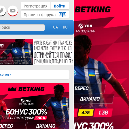
Регистрация
Войти
Правила форума
UA
RU
се теги