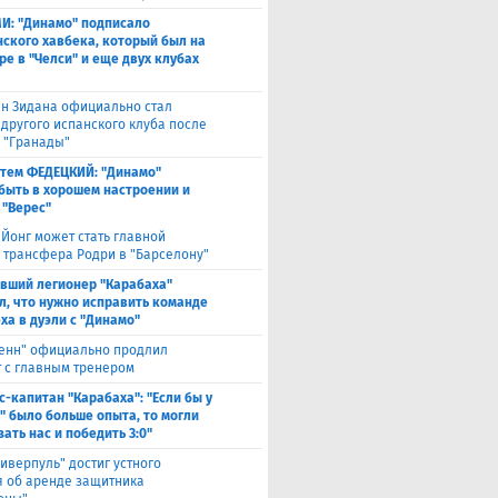
И: "Динамо" подписало
ского хавбека, который был на
ре в "Челси" и еще двух клубах
н Зидана официально стал
 другого испанского клуба после
з "Гранады"
тем ФЕДЕЦКИЙ: "Динамо"
быть в хорошем настроении и
 "Верес"
 Йонг может стать главной
 трансфера Родри в "Барселону"
вший легионер "Карабаха"
л, что нужно исправить команде
ха в дуэли с "Динамо"
енн" официально продлил
т с главным тренером
с-капитан "Карабаха": "Если бы у
" было больше опыта, то могли
ать нас и победить 3:0"
иверпуль" достиг устного
я об аренде защитника