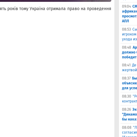
09:04
СМ
есять років тому Україна отримала право на проведення
африкан
просмот
АПЛ
08:53
Сы
игроком
ухода и
08:48
Ар
должно 
победит
08:41
Де
жертвой
08:37
Бы
объясни
для успе
08:30
"Р
контрак
08:26
Эк
"Динамо
бы наказ
08:08
"Л
согласи