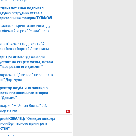
 испанский клуб
 "Динамо" Киев подписал
дум о сотрудничестве с
орительным фондом TYTANOVI
оманде: "Криштиану Роналду –
 любимый игрок "Реала" всех
илан" может подписать 32-
 хавбека сборной Аргентины
орь ЦЫГАНЫК: "Даже если
устоит на старте матча, потом
" все равно его дожмет"
кордсмен "Дженоа" перешел в
ию" Дортмунд
ректор клуба УПЛ заявил о
ости полноценного выкупа
 "Динамо"
авария" – "Астон Вилла" 2:1.
зор матча
ргей КОВАЛЕЦ: "Ожидал выхода
ко и Буяльского при игре в
стве"