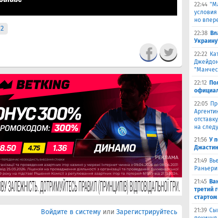
22:44
"М
условия
но впер
2
22:38
Вл
Украину
22:22
Ка
Джейдон
"Манчес
22:12
По
официал
22:05
Пр
Аргенти
отставку
на след
21:56
У 
Джастин
21:49
Вь
Раньери
21:45
Ва
третий 
стартом
21:39
Сы
Войдите в систему
или
Зарегистрируйтесь