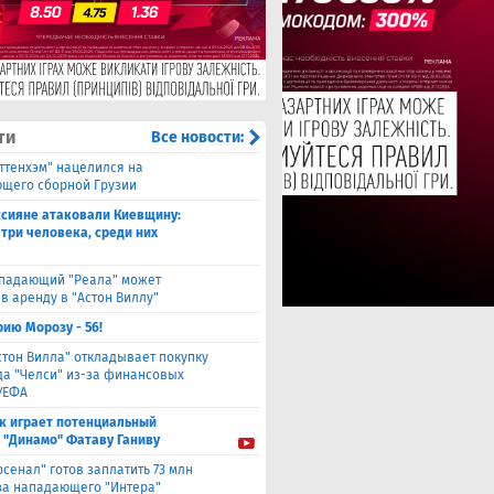
ти
Все новости:
оттенхэм" нацелился на
щего сборной Грузии
ссияне атаковали Киевщину:
 три человека, среди них
падающий "Реала" может
в аренду в "Астон Виллу"
ию Морозу - 56!
стон Вилла" откладывает покупку
а "Челси" из-за финансовых
УЕФА
к играет потенциальный
 "Динамо" Фатаву Ганиву
рсенал" готов заплатить 73 млн
за нападающего "Интера"