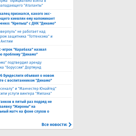
арма" официально взяла в
нападающего "Аталанты"
валец признался, какого экс-
щего киевлян ему напоминает
енко: "Крепыш" с ДНК "Динамо"
иверпуль" не работает над
ром защитника "Тоттенхэма" и
 Англии
с-игрок "Карабаха" назвал
ю проблему "Динамо"
омо" подтвердил аренду
ка "Боруссии" Дортмунд
уб Бундеслиги объявил о новом
те с воспитанником "Динамо"
рсеналу" и "Манчестер Юнайтед"
или услуги вингера "Милана"
анков в пятый раз подряд не
 заявку "Жироны" на
ьный матч на фоне слухов о
Все новости: