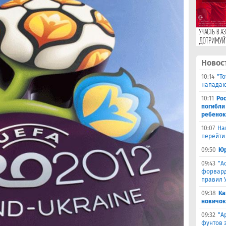
Новос
10:14
"Т
нападаю
10:11
Ро
погибли
ребенок
10:07
На
перейти 
09:50
Юр
09:43
"А
форвард
правил 
09:38
Ка
новичок
09:32
"А
фунтов 