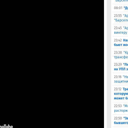
"Барсел
08:01
"Д
23:55
"А
"Барсел
23:45
"А
вингеру
23:42
На
бьют мо
23:38
"К
трансфе
23:29
"Л
на УПЛ 
23:16
"Н
защитни
23:12
Тр
которую
может б
22:53
"М
расторж
22:50
"З
бывшего