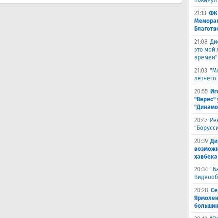
покинул
21:13
ФК
Меморан
Благотв
21:08
Ди
это мой
времен"
21:03
"М
летнего
20:55
Иг
"Верес" 
"Динамо
20:47
Ре
"Борусс
20:39
Ди
возможн
хавбека
20:34
"Б
Видеооб
20:28
Се
Ярмолен
большин