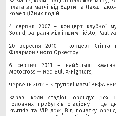
За часів, коли стадіон належав місту, 
плата за матчі від Варти та Леха. Тако
комерційних подій:
4 серпня 2007 – концерт клубної му
Sound, заграли між іншим Tiësto, Paul van
20 вересня 2010 – концерт Стінга т
Філармонічного Оркестру;
6 серпня 2011 – найбільші змаганн
Motocross — Red Bull X-Fighters;
Червень 2012 – 3 групові матчі УЕФА ЕВР
Зараз, коли стадіон орендує Лех 
головних прибутків стадіону – це д
квитків та VIP лож. Від початку орен