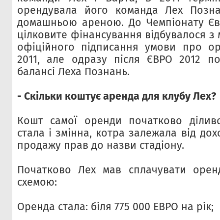
орендувала його команда Лех Познан
домашньою ареною. До Чемпіонату Єв
цілковите фінансування відбувалося з м
офіційного підписання умови про ор
2011, але одразу після ЄВРО 2012 по
балансі Леха Познань.
- Скільки коштує аренда для клубу Лех?
Кошт самої оренди початково діливс
стала і змінна, котра залежала від дох
продажу прав до назви стадіону.
Початково Лех мав сплачувати орен
схемою:
Оренда стала: біля 775 000 ЕВРО на рік;