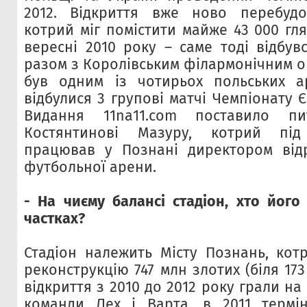
2012. Відкриття вже ново перебудов
котрий міг помістити майже 43 000 гля
вересні 2010 року – саме тоді відбув
разом з Королівським філармонічним о
був одним із чотирьох польських а
відбулися 3 групові матчі Чемпіонату 
Видання 11na11.com поставило пи
Костянтинові Мазуру, котрий під
працював у Познані директором відр
футбольної арени.
- На чиєму балансі стадіон, хто його
частках?
Стадіон належить Місту Познань, кот
реконструкцію 747 млн злотих (біля 173
відкриття з 2010 до 2012 року грали на
команди Лех і Варта, в 2011 термі