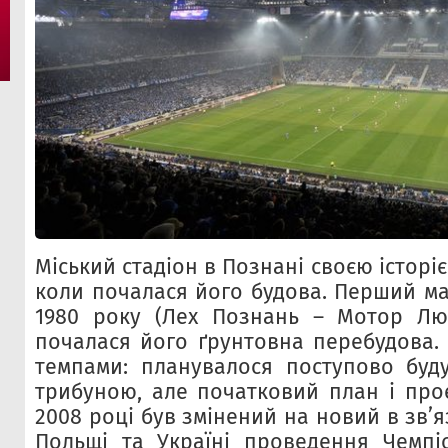
Міський стадіон в Познані своєю історіє
коли почалася його будова. Перший ма
1980 року (Лех Познань – Мотор Люб
почалася його ґрунтовна перебудова.
темпами: планувалося поступово буд
трибуною, але початковий план і про
2008 році був змінений на новий в зв’
Польщі та Україні проведення Чемпі