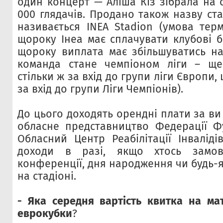
один концерт — Алі́ша Кіз зібрала на 
000 глядачів. Продано також назву ста
називається INEA Stadion (умова терм
щороку Інеа має сплачувати клубові б
щороку виплата має збільшуватись на
команда стане чемпіоном ліги – ще
стільки ж за вхід до групи ліги Європи,
за вхід до групи Ліги Чемпіонів).
До цього доходять орендні плати за ви
обласне представництво Федерації Ф
Обласний Центр Реабілітації Інваліді
доходи в разі, якщо хтось замов
конференції, дня народження чи будь-
на стадіоні.
- Яка середня вартість квитка на мат
еврокубки
?