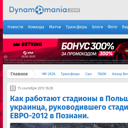
Новости
Команда
Матчи
Трансферы
Блоги
Фото
Ви
Главное
ЧМ-2026
Трансферы
Сыч
ПАОК
Назар Во
15 сентября 2013 16:28
Как работают стадионы в Польш
украинца, руководившего стад
ЕВРО-2012 в Познани.