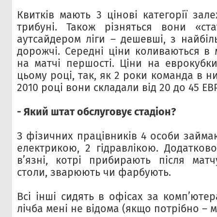
Квитків мають 3 цінові категорії зал
трибуні. Також різняться вони «ста
аутсайдером ліги – дешевші, з найбі
дорожчі. Середні ціни коливаються в 
на матчі першості. Ціни на еврокубки
цьому році, так, як 2 роки команда в н
2010 році вони складали від 20 до 45 ЕВ
- Який штат обслуговує стадіон?
З фізичних працівників 4 особи займа
електрикою, 2 гідравлікою. Додатково
в’язні, котрі прибирають після матчу
столи, зварюють чи фарбують.
Всі інші сидять в офісах за комп’ютер
лічба мені не відома (якщо потрібно – м