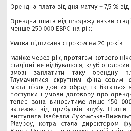
Орендна плата від дня матчу – 7,5 % від
Орендна плата від продажу назви стаді
менше 250 000 ЕВРО на рік;
Умова підписана строком на 20 років
Майже через рік, протягом котрого нічо
стадіоні не відбувалося, клуб оголосив
змозі заплатити таку орендну пл
Тлумачилися скрутним фінансовим 
міста після довгих обрад та багатьох
поступки і умови договору про орендн
тепер вона виноситиме лише 150 000
залежно від прибутків клубу. Проти
виступила Ізабелла Лукомська-Пижальс
Playboy, котра стала директором фу
Варта Познань, мотивуючи свій гнів н