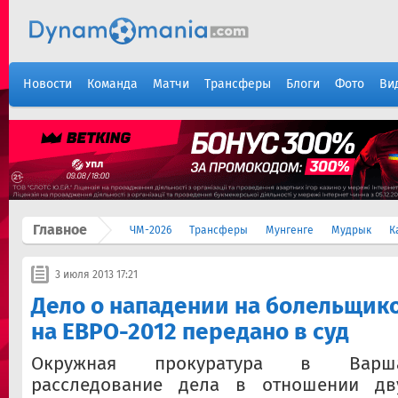
Новости
Команда
Матчи
Трансферы
Блоги
Фото
Ви
Главное
ЧМ-2026
Трансферы
Мунгенге
Мудрык
К
3 июля 2013 17:21
Дело о нападении на болельщико
на ЕВРО-2012 передано в суд
Окружная прокуратура в Варш
расследование дела в отношении дву