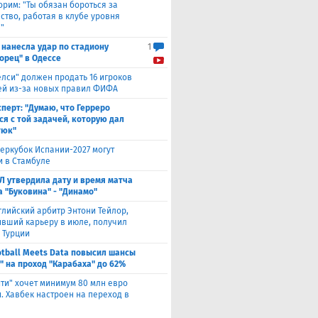
орим: "Ты обязан бороться за
ство, работая в клубе уровня
"
 нанесла удар по стадиону
1
орец" в Одессе
елси" должен продать 16 игроков
ней из-за новых правил ФИФА
сперт: "Думаю, что Герреро
ся с той задачей, которую дал
тюк"
еркубок Испании-2027 могут
и в Стамбуле
Л утвердила дату и время матча
а "Буковина" - "Динамо"
глийский арбитр Энтони Тейлор,
вший карьеру в июле, получил
 Турции
otball Meets Data повысил шансы
" на проход "Карабаха" до 62%
ити" хочет минимум 80 млн евро
. Хавбек настроен на переход в