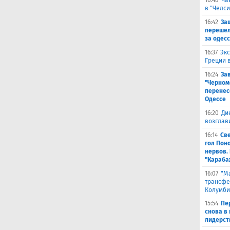
16:48
Ча
в "Челси
16:42
За
перешел
за одес
16:37
Экс
Греции 
16:24
За
"Черном
перенес
Одессе
16:20
Ди
возглав
16:14
Св
гол Пон
нервов.
"Караба
16:07
"М
трансфе
Колумби
15:54
Пе
снова в 
лидерст