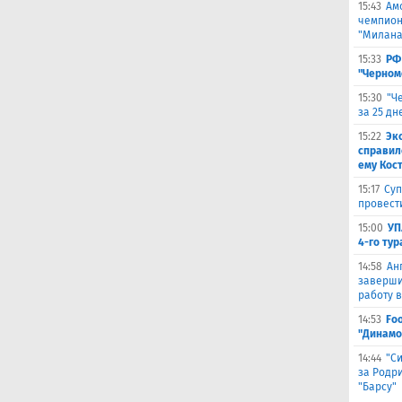
15:43
Ам
чемпион
"Милана
15:33
РФ
"Черном
15:30
"Ч
за 25 д
15:22
Эк
справил
ему Кос
15:17
Суп
провест
15:00
УП
4-го тур
14:58
Ан
заверши
работу в
14:53
Fo
"Динамо
14:44
"С
за Родри
"Барсу"