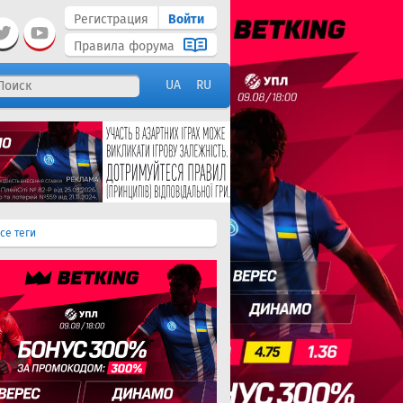
Регистрация
Войти
Правила форума
UA
RU
се теги