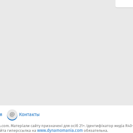
я
Контакты
.com. Матеріали сайту призначені для осіб 21+. Ідентифікатор медіа R40
www.dynamomania.com
йта гиперссылка на
обязательна.