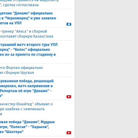
варриа отправился на медосмотр
", сделка согласована
щитник "Динамо" официально
 в "Черноморец" и уже заявлен
ситов на УПЛ
-тренер "Аякса" и сборной
возглавит сборную Казахстана
втрашний матч второго тура УПЛ
орец" - "Колос" официально
ен из-за прилета по стадиону в
его Форлан официально
ил сборную Уругвая
ерхважная победа, решающий
омаренко, матч напряжения и
 Репортаж об игре "Динамо" -
х"
анчестер Юнайтед" объявил о
ре хавбека с чемпионата
и
рвая победа "Динамо", Мудрык
игре, "Полесье" - "Харьков",
во "Шахтера"