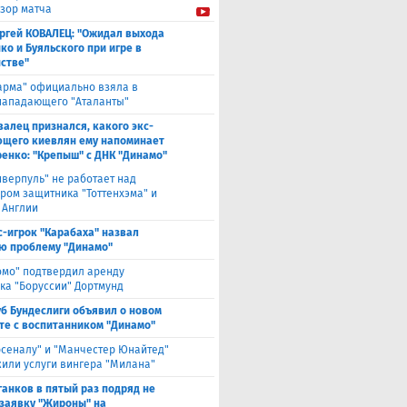
зор матча
ргей КОВАЛЕЦ: "Ожидал выхода
ко и Буяльского при игре в
стве"
арма" официально взяла в
нападающего "Аталанты"
валец признался, какого экс-
щего киевлян ему напоминает
енко: "Крепыш" с ДНК "Динамо"
иверпуль" не работает над
ром защитника "Тоттенхэма" и
 Англии
с-игрок "Карабаха" назвал
ю проблему "Динамо"
омо" подтвердил аренду
ка "Боруссии" Дортмунд
уб Бундеслиги объявил о новом
те с воспитанником "Динамо"
рсеналу" и "Манчестер Юнайтед"
или услуги вингера "Милана"
анков в пятый раз подряд не
 заявку "Жироны" на