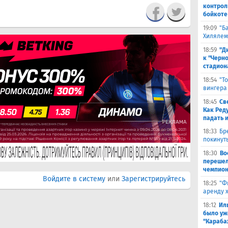
контрол
бойкоте
19:09
"Б
Хилялем
18:59
"Д
к "Черн
стадион
18:54
"Т
вингера
18:45
Св
Как Ред
падать 
18:33
Бр
покинут
18:30
Во
перешел
чемпион
Войдите в систему
или
Зарегистрируйтесь
18:25
"Ф
аренду 
18:12
Ил
было уж
"Караба