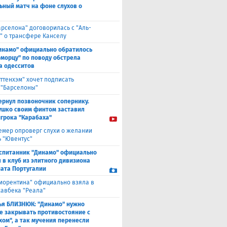
ьный матч на фоне слухов о
арселона" договорилась с "Аль-
" о трансфере Канселу
инамо" официально обратилось
оморцу" по поводу обстрела
а одесситов
оттенхэм" хочет подписать
 "Барселоны"
ернул позвоночник сопернику.
ушко своим финтом заставил
игрока "Карабаха"
емер опроверг слухи о желании
ь "Ювентус"
спитанник "Динамо" официально
 в клуб из элитного дивизиона
ата Португалии
иорентина" официально взяла в
хавбека "Реала"
ья БЛИЗНЮК: "Динамо" нужно
е закрывать противостояние с
хом", а так мучения перенесли