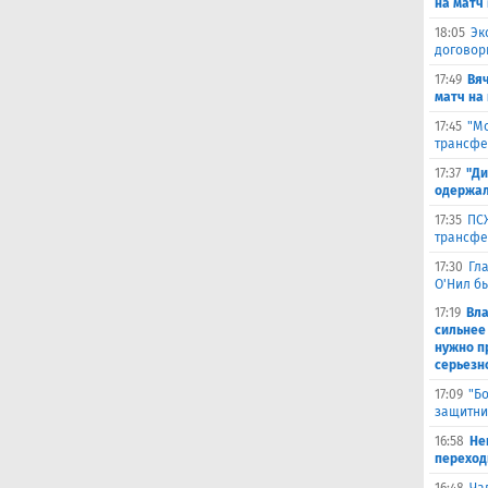
на матч 
18:05
Эк
договор
17:49
Вя
матч на
17:45
"Мо
трансфе
17:37
"Ди
одержал
17:35
ПСЖ
трансфе
17:30
Гл
О'Нил б
17:19
Вл
сильнее
нужно п
серьезн
17:09
"Б
защитни
16:58
He
переходи