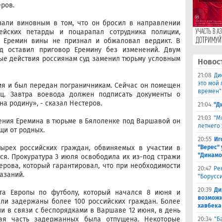
ров.
нали виновным в том, что он бросил в направлении
ейских петарды и поцарапал сотрудника полиции,
. Еремин вины не признал и обжаловал вердикт. В
д оставил приговор Еремину без изменений. Двум
ые действия россиянам суд заменил тюрьму условным
Новос
21:08
Ди
это мой
я и был передан пограничникам. Сейчас он помещен
времен"
ц. Завтра воевода должен подписать документы о
на родину», - сказал Нестеров.
21:04
"Д
21:03
"М
ения Еремина в тюрьме в Бялоленке под Варшавой он
летнего
щи от родных.
20:55
Иг
ырех российских граждан, обвиняемых в участии в
"Верес" 
"Динамо
ся. Прокуратура 3 июля освободила их из-под стражи
ерова, который гарантировал, что при необходимости
20:47
Ре
азаний.
"Борусс
20:39
Ди
та Европы по футболу, который начался 8 июня и
возможн
ли задержаны более 100 российских граждан. Более
хавбека
ии в связи с беспорядками в Варшаве 12 июня, в день
ая часть задержанных была отпущена. Некоторые
20:34
"Б