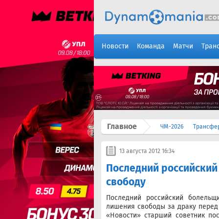
Новости
Команда
Матчи
Тран
Главное
ЧМ-2026
Трансфе
13 августа 2012 16:34
Последний российски
свободу
Последний российский болель
лишения свободы за драку перед
«Новости» старший советник по