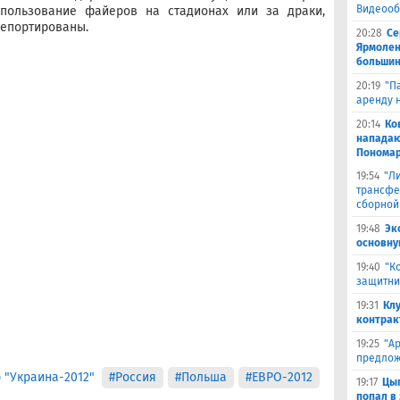
Видеооб
пользование файеров на стадионах или за драки,
епортированы.
20:28
Се
Ярмолен
большин
20:19
"П
аренду 
20:14
Ко
нападаю
Пономар
19:54
"Л
трансфе
сборной
19:48
Эк
основну
19:40
"К
защитни
19:31
Кл
контрак
19:25
"А
предлож
"Украина-2012"
#Россия
#Польша
#ЕВРО-2012
19:17
Цыг
попал в