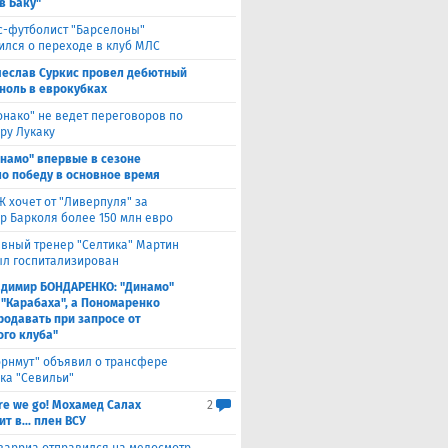
в Баку"
с-футболист "Барселоны"
ился о переходе в клуб МЛС
чеслав Суркис провел дебютный
 ноль в еврокубках
нако" не ведет переговоров по
ру Лукаку
намо" впервые в сезоне
о победу в основное время
 хочет от "Ливерпуля" за
р Барколя более 150 млн евро
авный тренер "Селтика" Мартин
ыл госпитализирован
адимир БОНДАРЕНКО: "Динамо"
 "Карабаха", а Пономаренко
родавать при запросе от
ого клуба"
орнмут" объявил о трансфере
ка "Севильи"
re we go! Мохамед Салах
2
т в... плен ВСУ