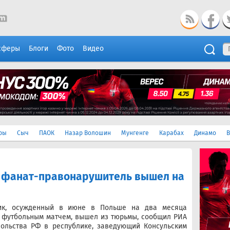
сферы
Блоги
Фото
Видео
ры
Сыч
ПАОК
Назар Волошин
Мунгенге
Карабах
Динамо
В
й фанат-правонарушитель вышел на
щик, осужденный в июне в Польше на два месяца
 футбольным матчем, вышел из тюрьмы, сообщил РИА
сольства РФ в республике, заведующий Консульским