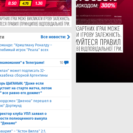
ти
Все новости:
оманде: "Криштиану Роналду –
 любимый игрок "Реала" всех
инамомания" в Телеграме!
10
илан" может подписать 32-
 хавбека сборной Аргентины
орь ЦЫГАНЫК: "Даже если
устоит на старте матча, потом
" все равно его дожмет"
кордсмен "Дженоа" перешел в
ию" Дортмунд
ректор клуба УПЛ заявил о
ости полноценного выкупа
 "Динамо"
авария" – "Астон Вилла" 2:1.