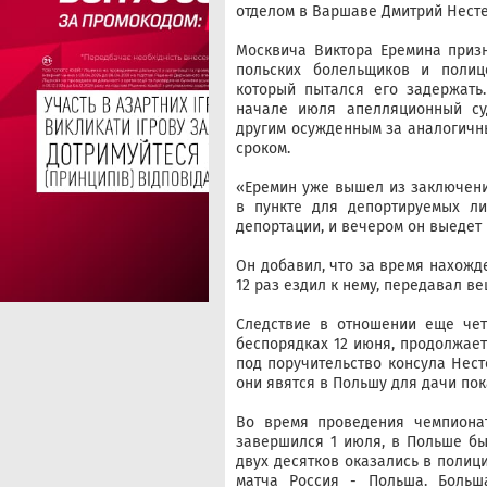
отделом в Варшаве Дмитрий Несте
Москвича Виктора Еремина приз
польских болельщиков и полиц
который пытался его задержать
начале июля апелляционный су
другим осужденным за аналогичн
сроком.
«Еремин уже вышел из заключени
в пункте для депортируемых ли
депортации, и вечером он выедет 
Он добавил, что за время нахожд
12 раз ездил к нему, передавал ве
Следствие в отношении еще чет
беспорядках 12 июня, продолжает
под поручительство консула Нест
они явятся в Польшу для дачи пок
Во время проведения чемпиона
завершился 1 июля, в Польше бы
двух десятков оказались в полиц
матча Россия - Польша. Больш