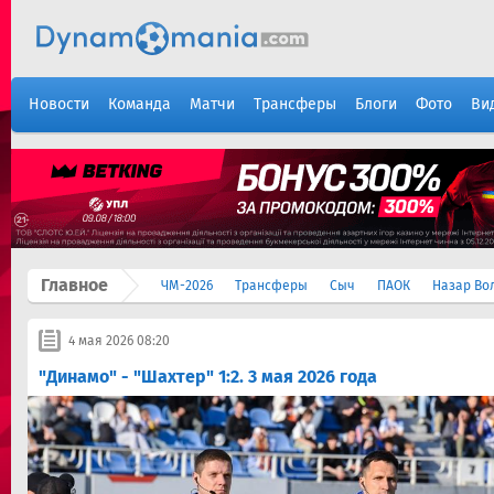
Новости
Команда
Матчи
Трансферы
Блоги
Фото
Ви
Главное
ЧМ-2026
Трансферы
Сыч
ПАОК
Назар Во
4 мая 2026 08:20
"Динамо" - "Шахтер" 1:2. 3 мая 2026 года