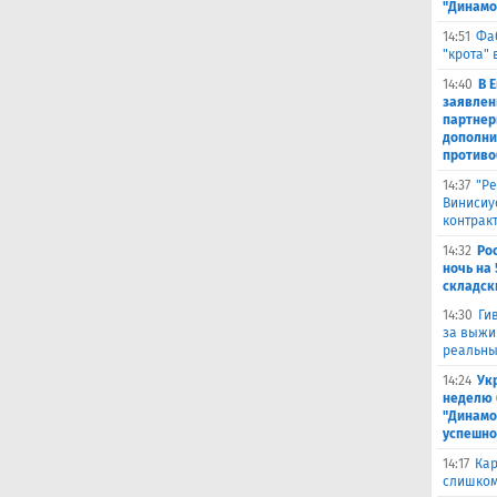
"Динамо
14:51
Фа
"крота" 
14:40
В 
заявлен
партнер
дополни
противо
14:37
"Ре
Винисиу
контрак
14:32
Ро
ночь на 
складск
14:30
Ги
за выжи
реальны
14:24
Ук
неделю 
"Динамо
успешно
14:17
Кар
слишком