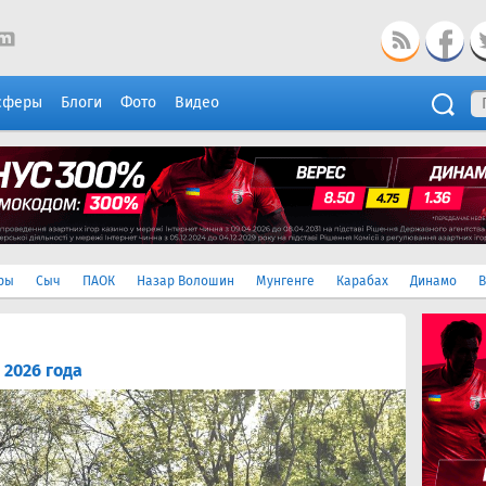
сферы
Блоги
Фото
Видео
ры
Сыч
ПАОК
Назар Волошин
Мунгенге
Карабах
Динамо
В
 2026 года