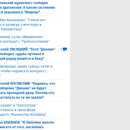
панский журналист сообщил
 о Цыганкове: в каком состоянии
ся украинец в "Жироне"
био Каннаваро: "У меня нет
ы в размере 4 млн евро в
 Узбекистана"
хамед Салах официально
л контракт с "Трабзонспором"
талий ЛИСИЦКИЙ: "Хотя "Динамо"
1
победит, судьба путевки в
ий раунд решится в Баку"
Диоманде прямо сейчас летит в
 чтобы подписать контракт с
"
талий КОСОВСКИЙ: "Надеюсь, что
 оборона "Динамо" не будет
ать проходной двор. Потому что
аступать на те же грабли"
авария" и "Барселона"
есованы в трансфере
щего "Манчестер Юнайтед"
ья БЛИЗНЮК: "В Люблине многое
висеть от того, насколько