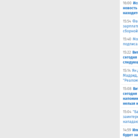
16:00
Ис
новость
находит
15:54
Фа
зарплат
сборной
15:40
Мо
подписа
15:22
Ви
сегодня 
следующ
15:14
Ян 
Мадрид,
"Реалом
15:08
Ви
сегодня
напомин
нельзя н
15:04
"Б
заинтер
нападаю
14:59
Ил
будет за