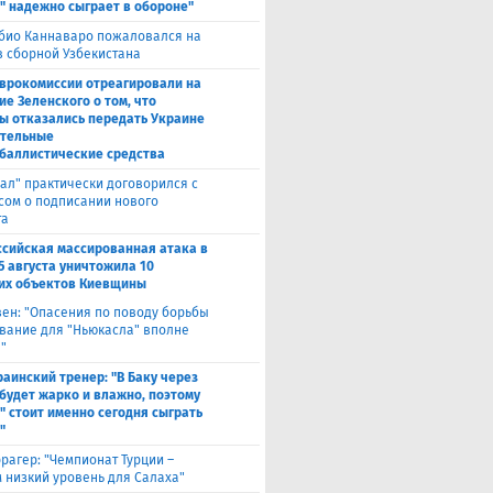
" надежно сыграет в обороне"
био Каннаваро пожаловался на
в сборной Узбекистана
Еврокомиссии отреагировали на
ие Зеленского о том, что
ы отказались передать Украине
тельные
баллистические средства
ал" практически договорился с
сом о подписании нового
та
ссийская массированная атака в
5 августа уничтожила 10
их объектов Киевщины
вен: "Опасения по поводу борьбы
вание для "Ньюкасла" вполне
"
раинский тренер: "В Баку через
будет жарко и влажно, поэтому
" стоит именно сегодня сыграть
"
рагер: "Чемпионат Турции –
 низкий уровень для Салаха"