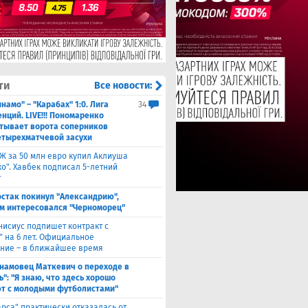
ти
Все новости:
намо" – "Карабах" 1:0. Лига
34
нций. LIVE!!! Пономаренко
тывает ворота соперников
етырехматчевой засухи
Ж за 50 млн евро купил Аклиуша
о". Хавбек подписал 5-летний
т
стак покинул "Александрию",
м интересовался "Черноморец"
нисиус подпишет контракт с
" на 6 лет. Официальное
ние – в ближайшее время
намовец Маткевич о переходе в
": "Я знаю, что здесь хорошо
т с молодыми футболистами"
арса" практически отказалась от