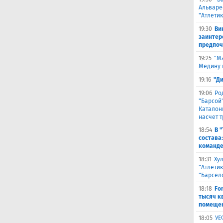
Альваре
"Атлетик
19:30
Ви
заинтер
предпоч
19:25
"М
Медину в
19:16
"Д
19:06
Ро
"Барсой"
Каталон
насчет 
18:54
В 
состава
команде
18:31
Ху
"Атлетик
"Барсел
18:18
Fo
тысяч к
помещен
18:05
УЕ