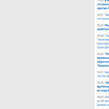
17:09
В 
готовит
против 
16:51
"Ар
соглаше
16:49
Ри
арбитро
16:38
"А
"Атлетик
млн евр
трансфе
16:26
"П
мужикам
обратил
"Караба
16:21
Эме
"Астон 
16:20
"Ф
футболе
на игру
16:05
Ал
за 20 мл
близок 