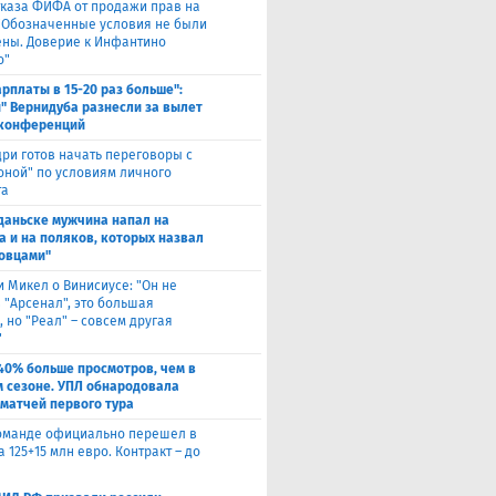
тказа ФИФА от продажи прав на
 "Обозначенные условия не были
ны. Доверие к Инфантино
о"
арплаты в 15-20 раз больше":
" Вернидуба разнесли за вылет
 конференций
ри готов начать переговоры с
оной" по условиям личного
та
Гданьске мужчина напал на
а и на поляков, которых назвал
овцами"
и Микел о Винисиусе: "Он не
 "Арсенал", это большая
 но "Реал" – совсем другая
"
40% больше просмотров, чем в
 сезоне. УПЛ обнародовала
 матчей первого тура
оманде официально перешел в
а 125+15 млн евро. Контракт – до