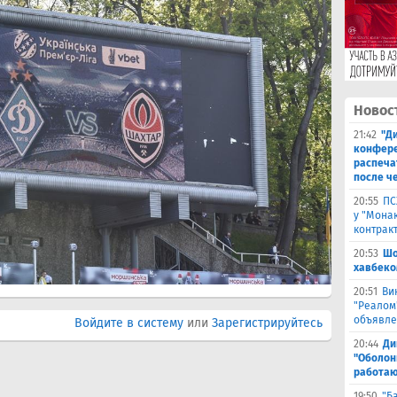
Новос
21:42
"Ди
конфере
распеча
после ч
20:55
ПС
у "Монак
контрак
20:53
Шо
хавбеко
20:51
Ви
"Реалом
объявле
Войдите в систему
или
Зарегистрируйтесь
20:44
Ди
"Оболонь
работаю
19:50
"Б