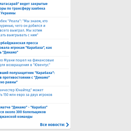
алатасарай" ведет закрытые
оры по трансферу хавбека
 Украины
вбек "Реала": "Мы знаем, кто
оуринью, чего он добился и
 всего выиграл. Мы хотим
ать выигрывать с ним"
ербайджанская пресса
овала игрокам "Карабаха", как
ь "Динамо"
ло Муани пошел на финансовые
 для возвращения в "Ювентус"
вший полузащитник "Карабаха":
в противостоянии с "Динамо"
но равны"
анчестер Юнайтед" может
ь 150 млн евро за двух игроков
 матче "Динамо" - "Карабах"
ся около 300 болельщиков
джанской команды
Все новости: