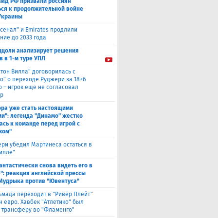
МИД РФ призвали россиян
ься к продолжительной войне
Украины
сенал" и Emirates продлили
ние до 2033 года
ццоли анализирует решения
в в 1-м туре УПЛ
стон Вилла" договорилась с
о" о переходе Руджери за 18+6
о – игрок еще не согласовал
р
ора уже стать настоящими
и": легенда "Динамо" жестко
ась к команде перед игрой с
хом"
ри убедил Мартинеса остаться в
Вилле"
антастически снова видеть его в
": реакция английской прессы
 Мудрыка против "Ювентуса"
ьмада переходит в "Ривер Плейт"
н евро. Хавбек "Атлетико" был
к трансферу во "Фламенго"