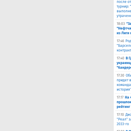
после о
турнир:
выполне
утрачен
18:03
"З
"Нефтчи
из Лиги
17:46
Род
"Барсел
контрак
17:40
В 
украинц
"бандер
17:30
Об
придет в
команда,
история
17:17
На 
прошлом
рейтинг
17:10
Ди
"Реал" з
2033-го