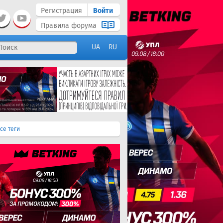
Регистрация
Войти
Правила форума
UA
RU
се теги