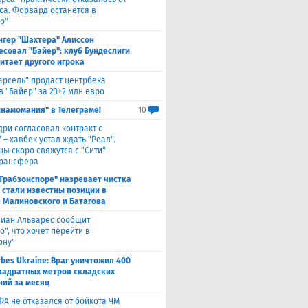
са. Форвард останется в
о"
нгер "Шахтера" Алиссон
есовал "Байер": клуб Бундеслиги
итает другого игрока
арсель" продаст центрбека
 "Байер" за 23+2 млн евро
инамомания" в Телеграме!
10
дри согласовал контракт с
 – хавбек устал ждать "Реал".
цы скоро свяжутся с "Сити"
трансфера
"Трабзонспоре" назревает чистка
: стали известны позиции в
 Малиновского и Батагова
лиан Альварес сообщит
о", что хочет перейти в
ону"
rbes Ukraine: Враг уничтожил 400
вадратных метров складских
ий за месяц
ФА не отказался от бойкота ЧМ