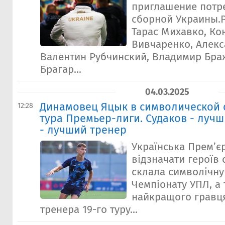
приглашение потр
сборной Украины.Р
Тарас Михавко, Ко
Вивчаренко, Алекс
Валентин Рубчинский, Владимир Бра
Брагар...
04.03.2025
Динамовец Яцык в символической 
12:28
тура Премьер-лиги. Судаков - лучш
- лучший тренер
Українська Прем’є
відзначати героїв 
склала символічну 
Чемпіонату УПЛ, а
найкращого гравц
тренера 19-го туру...