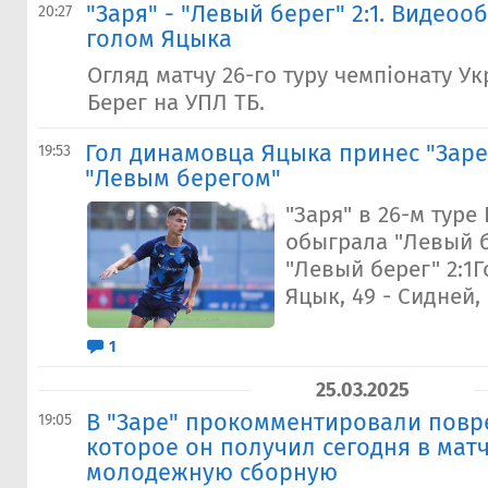
"Заря" - "Левый берег" 2:1. Видеоо
20:27
голом Яцыка
Огляд матчу 26-го туру чемпіонату Ук
Берег на УПЛ ТБ.
Гол динамовца Яцыка принес "Заре
19:53
"Левым берегом"
"Заря" в 26-м туре
обыграла "Левый бе
"Левый берег" 2:1Г
Яцык, 49 - Сидней,
1
25.03.2025
В "Заре" прокомментировали повр
19:05
которое он получил сегодня в матч
молодежную сборную