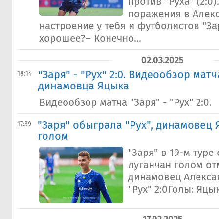
против "Руха" (2:0)
поражения в Алек
настроение у тебя и футболистов "За
хорошее?– Конечно...
02.03.2025
"Заря" - "Рух" 2:0. Видеообзор матч
18:14
динамовца Яцыка
Видеообзор матча "Заря" - "Рух" 2:0.
"Заря" обыграла "Рух", динамовец
17:39
голом
"Заря" в 19-м туре
луганчан голом от
динамовец Алексан
"Рух" 2:0Голы: Яцык