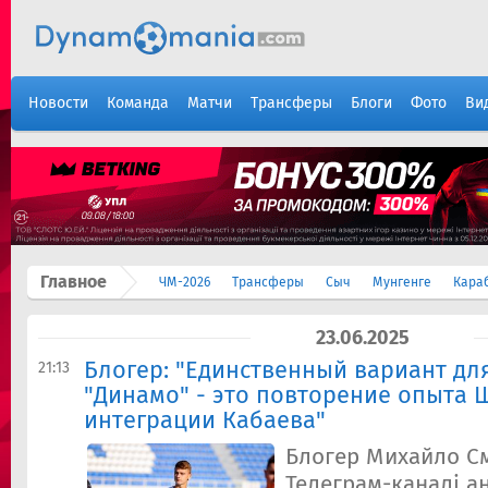
Новости
Команда
Матчи
Трансферы
Блоги
Фото
Ви
Главное
ЧМ-2026
Трансферы
Сыч
Мунгенге
Кара
23.06.2025
Блогер: "Единственный вариант дл
21:13
"Динамо" - это повторение опыта 
интеграции Кабаева"
Блогер Михайло С
Телеграм-каналі ан