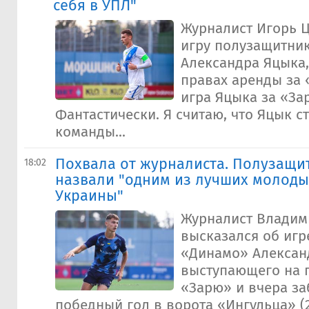
себя в УПЛ"
Журналист Игорь 
игру полузащитни
Александра Яцыка
правах аренды за 
игра Яцыка за «За
Фантастически. Я считаю, что Яцык 
команды...
Похвала от журналиста. Полузащи
18:02
назвали "одним из лучших молоды
Украины"
Журналист Владим
высказался об игр
«Динамо» Алексан
выступающего на 
«Зарю» и вчера з
победный гол в ворота «Ингульца» (2: