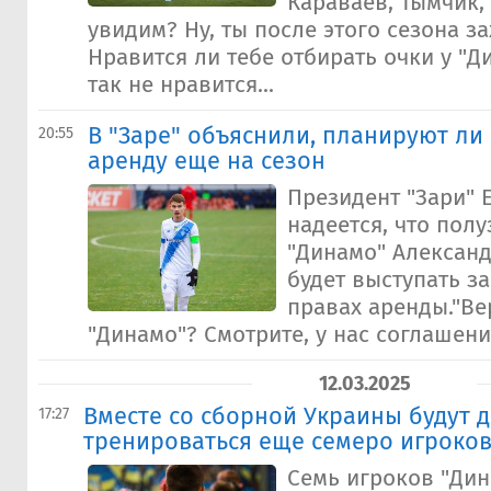
Караваев, Тымчик,
увидим? Ну, ты после этого сезона з
Нравится ли тебе отбирать очки у "Ди
так не нравится...
В "Заре" объяснили, планируют ли
20:55
аренду еще на сезон
Президент "Зари" 
надеется, что пол
"Динамо" Александ
будет выступать за
правах аренды."Ве
"Динамо"? Смотрите, у нас соглашение 
12.03.2025
Вместе со сборной Украины будут 
17:27
тренироваться еще семеро игроков
Семь игроков "Ди