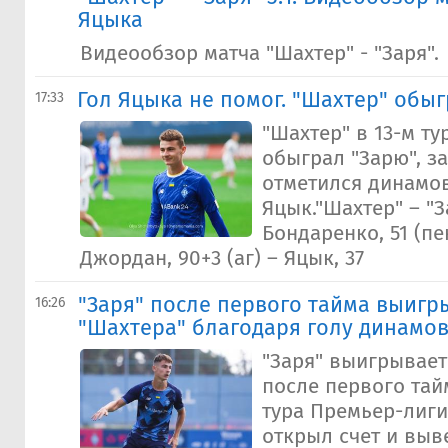
Яцыка
Видеообзор матча "Шахтер" - "Заря".
Гол Яцыка не помог. "Шахтер" обыг
17:33
"Шахтер" в 13-м т
обыграл "Зарю", з
отметился динамо
Яцык."Шахтер" – "З
Бондаренко, 51 (пен
Джордан, 90+3 (аг) – Яцык, 37
"Заря" после первого тайма выигр
16:26
"Шахтера" благодаря голу динамо
"Заря" выигрывает
после первого тайм
тура Премьер-лиги
открыл счет и выв