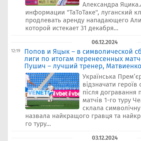
Александра Яцика.
информации "ТаТоТаке", луганский к
продлевать аренду нападающего Али
которой истекает 31 декабря...
06.12.2024
Попов и Яцык – в символической 
12:19
лиги по итогам перенесенных матче
Пушич – лучший тренер, Матвиенко
Українська Прем’є
відзначати героїв 
після догравання 
матчів 1-го туру Ч
склала символічну 
назвала найкращого гравця та найкр
го туру...
03.12.2024