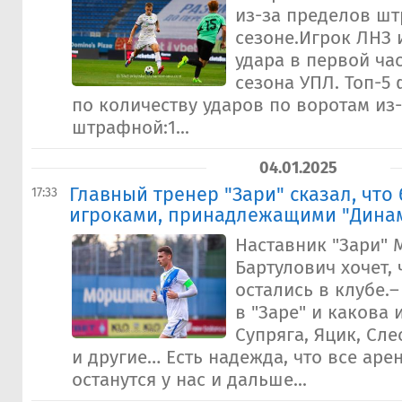
из-за пределов ш
сезоне.Игрок ЛНЗ 
удара в первой ча
сезона УПЛ. Топ-5
по количеству ударов по воротам из
штрафной:1...
04.01.2025
Главный тренер "Зари" сказал, что 
17:33
игроками, принадлежащими "Дина
Наставник "Зари" 
Бартулович хочет,
остались в клубе.–
в "Заре" и какова 
Супряга, Яцик, Сле
и другие… Есть надежда, что все ар
останутся у нас и дальше...