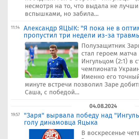
несмотря на то, что выдала не лучши
вспышками, но забила...
Александр ЯЦЫК: "Я пока не в опт
11:14
пропустил три недели из-за травм
Полузащитник Зар
стал героем матча 
Ингульцом (2:1) в 
чемпионата Украин
Именно его точный
минуте встречи позволил Заре добит
Саша, с победой...
04.08.2024
"Заря" вырвала победу над "Ингул
19:57
голу динамовца Яцыка
В воскресенье чет