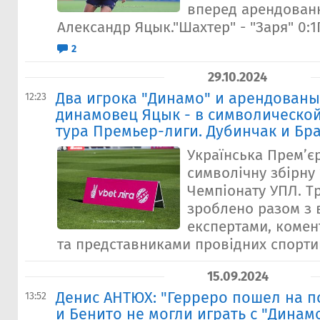
вперед арендован
Александр Яцык."Шахтер" - "Заря" 0:1Г
2
29.10.2024
Два игрока "Динамо" и арендованы
12:23
динамовец Яцык - в символической
тура Премьер-лиги. Дубинчак и Бр
Українська Прем’є
символічну збірну 
Чемпіонату УПЛ. Т
зроблено разом з 
експертами, комен
та представниками провідних спортив
15.09.2024
Денис АНТЮХ: "Герреро пошел на 
13:52
и Бенито не могли играть с "Динамо