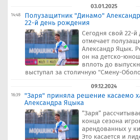
03.01.2025
Полузащитник "Динамо" Александр
14:48
22-й день рождения
Сегодня свой 22-й
отмечает полузащ
Александр Яцык. Р
он на детско-юнош
вплоть до выпускн
выступал за столичную "Смену-Оболон
09.12.2024
"Заря" приняла решение касаемо х
16:39
Александра Яцыка
”Заря” рассчитыва
конца сезона игро
арендованных у ки
Это касается и ли