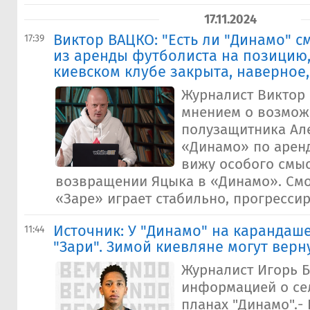
17.11.2024
Виктор ВАЦКО: "Есть ли "Динамо" 
17:39
из аренды футболиста на позицию,
киевском клубе закрыта, наверное,
Журналист Виктор
мнением о возмо
полузащитника Ал
«Динамо» по аренд
вижу особого смы
возвращении Яцыка в «Динамо». Смо
«Заре» играет стабильно, прогрессиру
Источник: У "Динамо" на карандаш
11:44
"Зари". Зимой киевляне могут верн
Журналист Игорь 
информацией о се
планах "Динамо".-