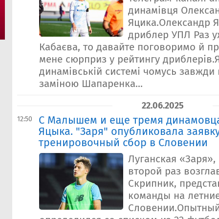
динамівця Олекса
Яцика.Олександр 
дриблер УПЛ Раз у
Кабаєва, то давайте поговоримо й п
мене сюрприз у рейтингу дриблерів.
динамівській системі чомусь завжд
заміною Шапаренка...
22.06.2025
С Малышем и еще тремя динамовца
12:50
Яцыка. "Заря" опубликовала заявк
тренировочный сбор в Словении
Луганская «Заря»,
второй раз возгла
Скрипник, предста
команды на летни
Словении.Опытный