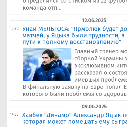
определился со списком из 22 футбо
команда отп...
12.06.2025
Унаи МЕЛЬГОСА: "Ярмолюк будет до
13:20
матчей, у Яцыка были трудности, а
пути к полному восстановлению"
Главный тренер м
сборной Украины 
эксклюзивном инт
рассказал о состо
имевших проблемы
В финальную заявку на Евро попал Е
которого были проблемы со здоровье
09.06.2025
Хавбек "Динамо" Александр Яцык п
14:35
которая может помешать ему сыгра