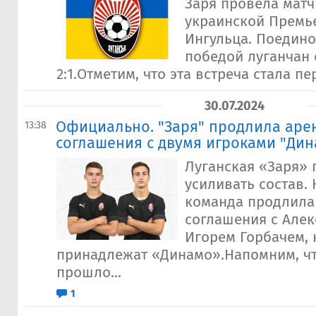
Заря провела матч
украинской Премь
Ингульца. Поедино
победой луганчан 
2:1.Отметим, что эта встреча стала пе
30.07.2024
Официально. "Заря" продлила аре
13:38
соглашения с двумя игроками "Дин
Луганская «Заря»
усиливать состав. 
команда продлила
соглашения с Але
Игорем Горбачем,
принадлежат «Динамо».Напомним, чт
прошло...
1