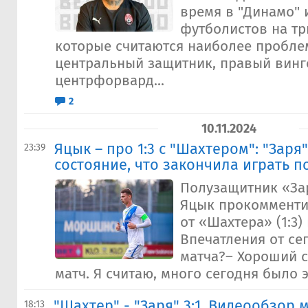
время в "Динамо" 
футболистов на тр
которые считаются наиболее пробле
центральный защитник, правый винг
центрфорвард...
2
10.11.2024
​Яцык – про 1:3 с "Шахтером": "Заря
23:39
состояние, что закончила играть п
Полузащитник «За
Яцык прокомменти
от «Шахтера» (1:3) 
Впечатления от се
матча?– Хороший 
матч. Я считаю, много сегодня было э
"Шахтер" - "Заря" 3:1. Видеообзор 
18:13