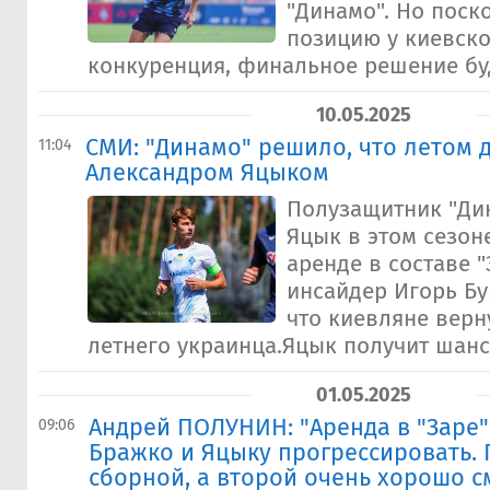
"Динамо". Но поско
позицию у киевск
конкуренция, финальное решение буд
10.05.2025
СМИ: "Динамо" решило, что летом д
11:04
Александром Яцыком
Полузащитник "Ди
Яцык в этом сезон
аренде в составе 
инсайдер Игорь Бу
что киевляне верну
летнего украинца.Яцык получит шанс 
01.05.2025
Андрей ПОЛУНИН: "Аренда в "Заре
09:06
Бражко и Яцыку прогрессировать.
сборной, а второй очень хорошо с