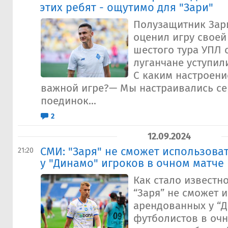
этих ребят - ощутимо для "Зари"
Полузащитник Зар
оценил игру своей
шестого тура УПЛ 
луганчане уступил
С каким настроени
важной игре?— Мы настраивались се
поединок...
2
12.09.2024
СМИ: "Заря" не сможет использова
21:20
у "Динамо" игроков в очном матче
Как стало известно
“Заря” не сможет 
арендованных у “
футболистов в очн