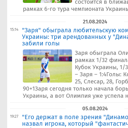
состоится в ближа
рамках 6-го тура чемпионата Украины
21.08.2024
"Заря" обыграла любительскую ком
15:14
Украины: три арендованных у "Дин
забили голы
Заря обыграла Ол
рамках 1/32 финал
Кубок Украины, 1
– Заря – 1:4Голы: К
25, Слесар, 28, Гор
90+1Заря сегодня только начала борь
Украины, а вот Олимпия уже успела н
05.08.2024
"Его держат в поле зрения "Динам
19:27
назвал игрока, который "фантасти