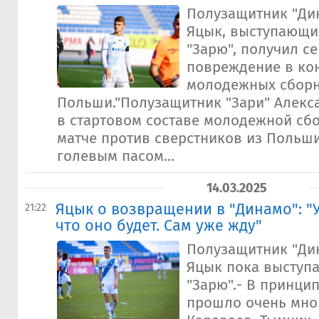
Полузащитник "Ди
Яцык, выступающий
"Зарю", получил с
повреждение в ко
молодежных сборн
Польши."Полузащитник "Зари" Алек
в стартовом составе молодежной сб
матче против сверстников из Польши
голевым пасом...
14.03.2025
Яцык о возвращении в "Динамо": "
21:22
что оно будет. Сам уже жду"
Полузащитник "Ди
Яцык пока выступа
"Зарю".- В принцип
прошло очень мног