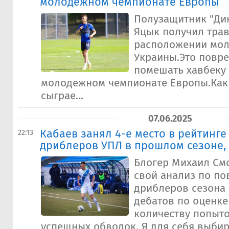
молодежном чемпионате Европы
Полузащитник "Ди
Яцык получил трав
расположении мо
Украины.Это повр
помешать хавбеку 
молодежном чемпионате Европы.Как 
сыграе...
07.06.2025
Кабаев занял 4-е место в рейтинге
22:13
дриблеров УПЛ в прошлом сезоне, 
Блогер Михаил См
свой анализ по по
дриблеров сезона 
дебатов по оценке
количеству попыто
успешных обводок. Я для себя выби