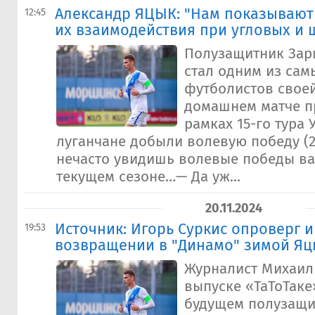
Александр ЯЦЫК: "Нам показывают 
12:45
их взаимодействия при угловых и
Полузащитник Зар
стал одним из сам
футболистов свое
домашнем матче п
рамках 15-го тура 
луганчане добыли волевую победу (2:
нечасто увидишь волевые победы в
текущем сезоне…— Да уж...
20.11.2024
Источник: Игорь Суркис опроверг
19:53
возвращении в "Динамо" зимой Яц
Журналист Михаил
выпуске «ТаТоТаке
будущем полузащи