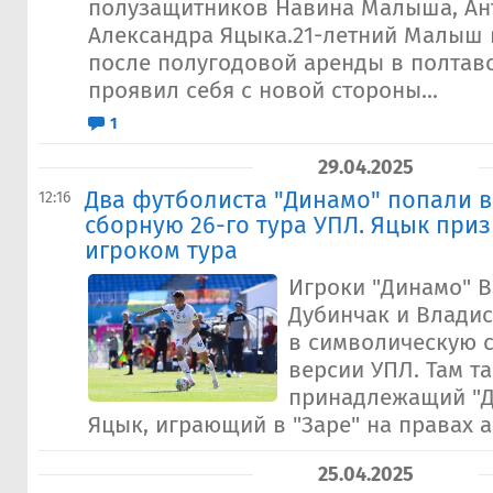
полузащитников Навина Малыша, Ан
Александра Яцыка.21-летний Малыш
после полугодовой аренды в полтавс
проявил себя с новой стороны...
1
29.04.2025
Два футболиста "Динамо" попали 
12:16
сборную 26-го тура УПЛ. Яцык при
игроком тура
Игроки "Динамо" 
Дубинчак и Влади
в символическую с
версии УПЛ. Там т
принадлежащий "Д
Яцык, играющий в "Заре" на правах а
25.04.2025