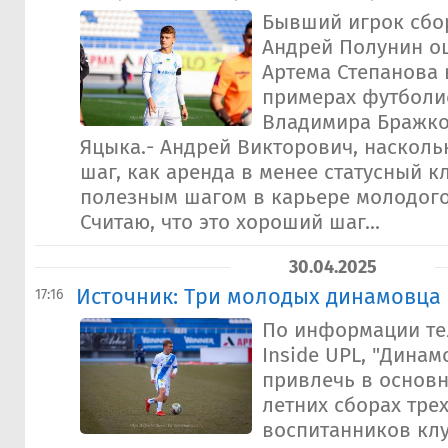
Бывший игрок сбо
Андрей Полунин о
Артема Степанова 
примерах футболи
Владимира Бражко
Яцыка.- Андрей Викторович, насколь
шаг, как аренда в менее статусный к
полезным шагом в карьере молодого
Считаю, что это хороший шаг...
30.04.2025
Источник: Три молодых динамовца 
17:16
По информации те
Inside UPL, "Динам
привлечь в основ
летних сборах тре
воспитанников кл