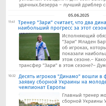
удачных.Безерра – лучший дриблер се
05.06.2025
Тренер "Зари" считает, что два ди
11:41
наибольший прогресс за этот сезо
Исполняющий обяз
"Зари" Младен Бар
об игроках, котор
показали наиболь
этом сезоне.– Как
трансфер "Зари" в этом сезоне?– Дума
Десять игроков "Динамо" вошли в
10:32
заявку сборной Украины на моло
чемпионат Европы
Главный тренер м
сборной Украины 