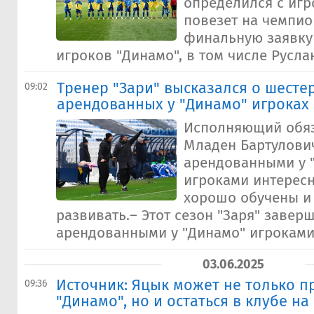
определился с игр
повезет на чемпио
финальную заявку
игроков "Динамо", в том числе Руслан
Тренер "Зари" высказался о шесте
09:02
арендованных у "Динамо" игроках
Исполняющий обяз
Младен Бартулович
арендованными у 
игроками интересн
хорошо обучены и
развивать.– Этот сезон "Заря" завер
арендованными у "Динамо" игроками.
03.06.2025
Источник: Яцык может не только п
09:36
"Динамо", но и остаться в клубе на