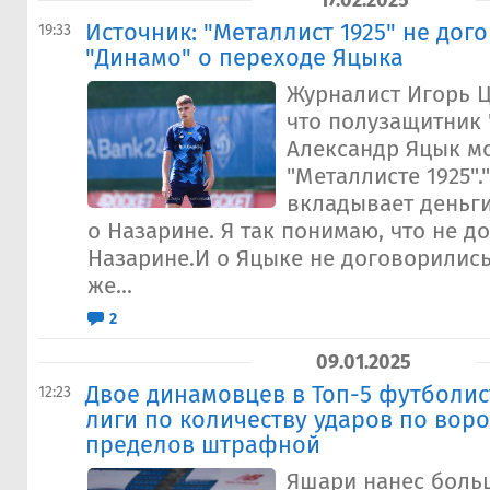
17.02.2025
Источник: "Металлист 1925" не дог
19:33
"Динамо" о переходе Яцыка
Журналист Игорь Ц
что полузащитник
Александр Яцык мо
"Металлисте 1925".
вкладывает деньги
о Назарине. Я так понимаю, что не д
Назарине.И о Яцыке не договорились
же...
2
09.01.2025
Двое динамовцев в Топ-5 футболи
12:23
лиги по количеству ударов по воро
пределов штрафной
Яшари нанес боль