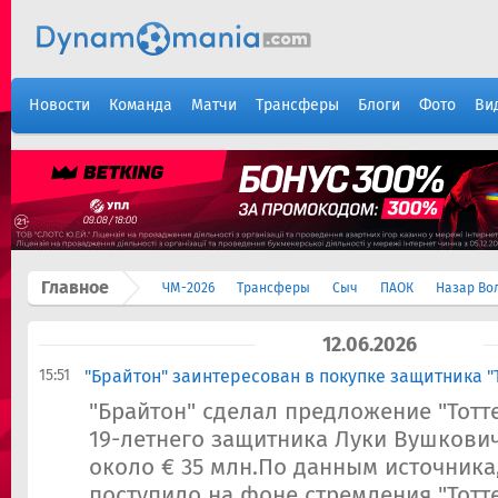
Новости
Команда
Матчи
Трансферы
Блоги
Фото
Ви
Главное
ЧМ-2026
Трансферы
Сыч
ПАОК
Назар Во
12.06.2026
15:51
"Брайтон" заинтересован в покупке защитника "
"Брайтон" сделал предложение "Тотт
19-летнего защитника Луки Вушкови
около € 35 млн.По данным источник
поступило на фоне стремления "Тотт