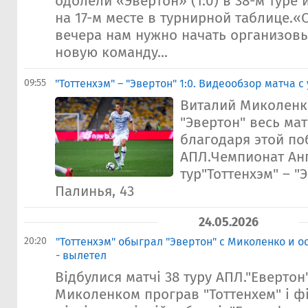
одолели «Эвертон» (1:0) в 38-м туре
на 17-м месте в турнирной таблице.«
вечера нам нужно начать организовы
новую команду...
09:55
"Тоттенхэм" – "Эвертон" 1:0. Видеообзор матча 
Виталий Миколенк
"Эвертон" весь мат
благодаря этой по
АПЛ.Чемпионат Ан
тур"Тоттенхэм" – "Э
Палинья, 43
24.05.2026
20:20
"Тоттенхэм" обыграл "Эвертон" с Миколенко и ос
- вылетел
Відбулися матчі 38 туру АПЛ."Евертон"
Миколенком програв "Тоттенхем" і фі