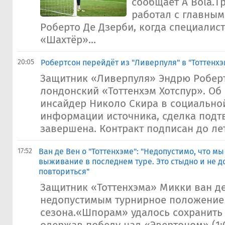
сообщает A Bola.Т
работал с главны
Роберто Де Дзерби, когда специалис
«Шахтёр»...
20:05
Робертсон перейдёт из "Ливерпуля" в "Тоттенхэ
Защитник «Ливерпуля» Эндрю Роберт
лондонский «Тоттенхэм Хотспур». Об
инсайдер Николо Скира в социальной
информации источника, сделка подт
завершена. Контракт подписан до лета
17:52
Ван де Вен о "Тоттенхэме": "Недопустимо, что м
выживание в последнем туре. Это стыдно и не д
повториться"
Защитник «Тоттенхэма» Микки ван де
недопустимым турнирное положение
сезона.«Шпорам» удалось сохранить 