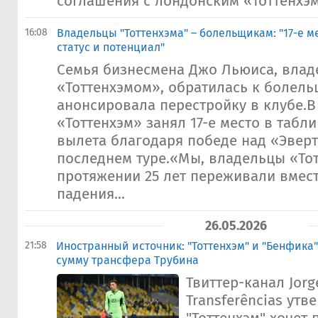
соглашения с лондонским «Тоттенхэм
16:08
Владельцы "Тоттенхэма" – болельщикам: "17-е м
статус и потенциал"
Семья бизнесмена Джо Льюиса, вла
«Тоттенхэмом», обратилась к болел
анонсировала перестройку в клубе.В
«Тоттенхэм» занял 17-е место в табл
вылета благодаря победе над «Эверто
последнем туре.«Мы, владельцы «Тот
протяжении 25 лет переживали вмест
падения...
26.05.2026
21:58
Иностранный источник: "Тоттенхэм" и "Бенфика
сумму трансфера Трубина
Твиттер-канал Jorg
Transferências утв