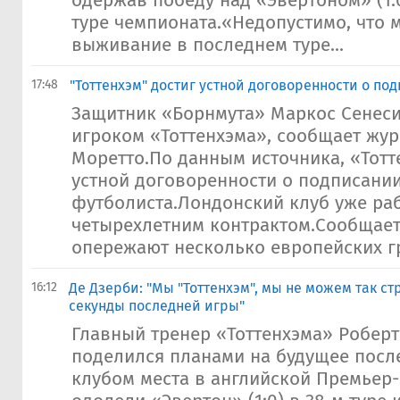
одержав победу над «Эвертоном» (1:
туре чемпионата.«Недопустимо, что 
выживание в последнем туре...
17:48
"Тоттенхэм" достиг устной договоренности о по
Защитник «Борнмута» Маркос Сенеси
игроком «Тоттенхэма», сообщает жур
Моретто.По данным источника, «Тотт
устной договоренности о подписании
футболиста.Лондонский клуб уже раб
четырехлетним контрактом.Сообщает
опережают несколько европейских гр
16:12
Де Дзерби: "Мы "Тоттенхэм", мы не можем так ст
секунды последней игры"
Главный тренер «Тоттенхэма» Роберт
поделился планами на будущее посл
клубом места в английской Премьер