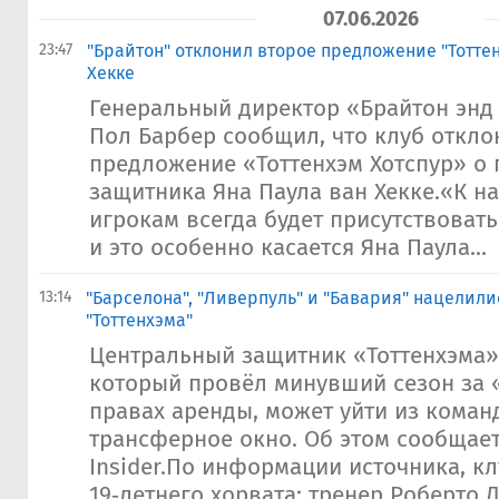
07.06.2026
23:47
​"Брайтон" отклонил второе предложение "Тоттен
Хекке
Генеральный директор «Брайтон энд
Пол Барбер сообщил, что клуб откло
предложение «Тоттенхэм Хотспур» о 
защитника Яна Паула ван Хекке.«К 
игрокам всегда будет присутствоват
и это особенно касается Яна Паула...
13:14
"Барселона", "Ливерпуль" и "Бавария" нацелили
"Тоттенхэма"
Центральный защитник «Тоттенхэма»
который провёл минувший сезон за 
правах аренды, может уйти из коман
трансферное окно. Об этом сообщает 
Insider.По информации источника, кл
19‑летнего хорвата: тренер Роберто 