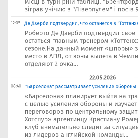
місці в турнірній таблиці. "Брентфо
зіграв унічию з "Ліверпулем" і посів 9
12:05
Де Дзерби подтвердил, что останется в "Тоттенх
Роберто Де Дзерби подтвердил свое
остаться главным тренером «Тоттен
сезоне.На данный момент «шпоры» з
место в АПЛ, от зоны вылета в Чемп
отделяют 2 очка...
22.05.2026
08:40
"Барселона" рассматривает усиление обороны 
«Барселона» планирует выйти на т
с целью усиления обороны и изучает
переговоров по центральному защит
Хотспур» аргентинцу Кристиану Роме
клуб внимательно следит за ситуаци
из лидеров английской команды...