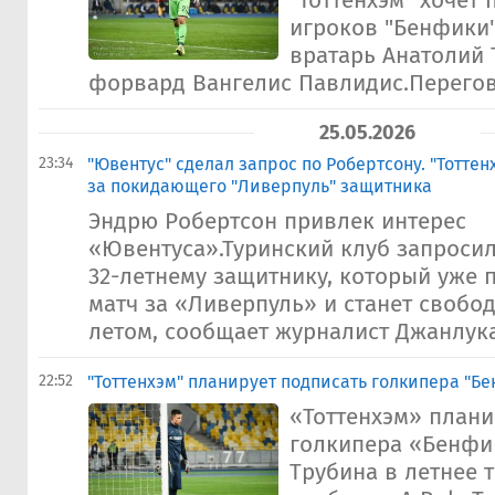
"Тоттенхэм" хочет 
игроков "Бенфики"
вратарь Анатолий 
форвард Вангелис Павлидис.Перегов
25.05.2026
23:34
"Ювентус" сделал запрос по Робертсону. "Тоттен
за покидающего "Ливерпуль" защитника
Эндрю Робертсон привлек интерес
«Ювентуса».Туринский клуб запрос
32-летнему защитнику, который уже 
матч за «Ливерпуль» и станет свобо
летом, сообщает журналист Джанлука
22:52
"Тоттенхэм" планирует подписать голкипера "Б
«Тоттенхэм» плани
голкипера «Бенфи
Трубина в летнее 