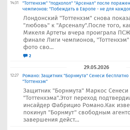
14:31
"Тоттенхэм" "подколол" "Арсенал" после пораже
чемпионов: "Побеждать в Европе - не для каждо
Лондонский "Тоттенхэм" снова пока
"любовь" к "Арсеналу".После того, к
Микеля Артеты вчера проиграла ПСЖ
финале Лиги чемпионов, "Тоттенхэм
фото сво...
2
29.05.2026
12:27
Романо: Защитник "Борнмута" Сенеси бесплатно
"Тоттенхэм"
Защитник "Борнмута" Маркос Сенеси 
"Тоттенхэма".Этот переход подтверд
инсайдер Фабрицио Романо.Как изве
покинул "Борнмут" свободным агенто
завершения дейст...