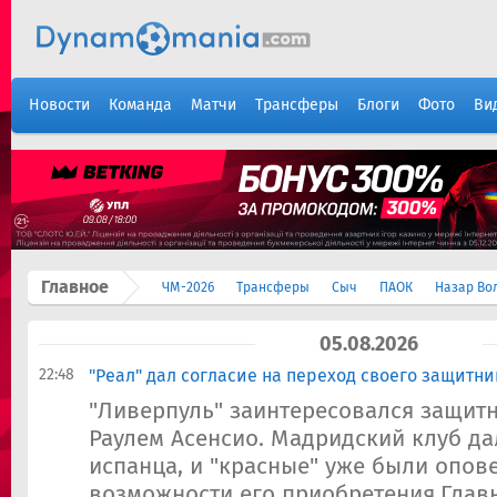
Новости
Команда
Матчи
Трансферы
Блоги
Фото
Ви
Главное
ЧМ-2026
Трансферы
Сыч
ПАОК
Назар Во
05.08.2026
22:48
"Реал" дал согласие на переход своего защитни
"Ливерпуль" заинтересовался защит
Раулем Асенсио. Мадридский клуб да
испанца, и "красные" уже были опо
возможности его приобретения.Глав