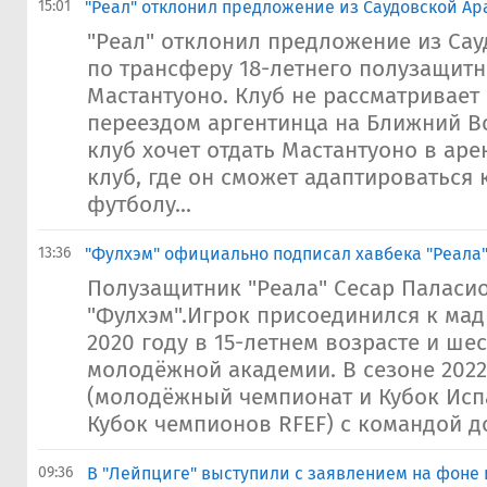
15:01
"Реал" отклонил предложение из Саудовской Ар
"Реал" отклонил предложение из Са
по трансферу 18-летнего полузащит
Мастантуоно. Клуб не рассматривает 
переездом аргентинца на Ближний В
клуб хочет отдать Мастантуоно в ар
клуб, где он сможет адаптироваться 
футболу...
13:36
"Фулхэм" официально подписал хавбека "Реала
Полузащитник "Реала" Сесар Паласи
"Фулхэм".Игрок присоединился к мад
2020 году в 15-летнем возрасте и шес
молодёжной академии. В сезоне 2022
(молодёжный чемпионат и Кубок Исп
Кубок чемпионов RFEF) с командой до 
09:36
В "Лейпциге" выступили с заявлением на фоне