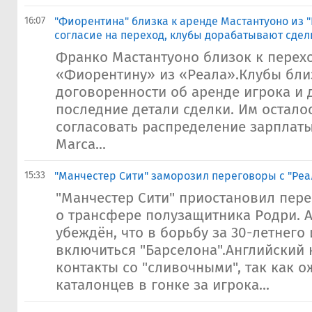
16:07
"Фиорентина" близка к аренде Мастантуоно из "
согласие на переход, клубы дорабатывают сдел
Франко Мастантуоно близок к перех
«Фиорентину» из «Реала».Клубы бли
договоренности об аренде игрока и
последние детали сделки. Им остало
согласовать распределение зарплаты
Marca...
15:33
"Манчестер Сити" заморозил переговоры с "Реа
"Манчестер Сити" приостановил пере
о трансфере полузащитника Родри. 
убеждён, что в борьбу за 30-летнего
включиться "Барселона".Английский 
контакты со "сливочными", так как 
каталонцев в гонке за игрока...