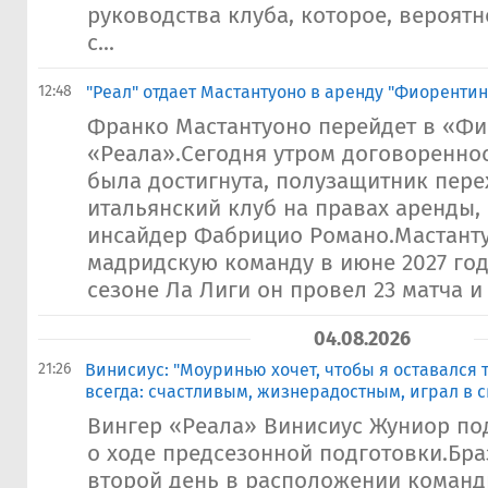
руководства клуба, которое, вероятн
с...
12:48
"Реал" отдает Мастантуоно в аренду "Фиорентин
Франко Мастантуоно перейдет в «Фи
«Реала».Сегодня утром договоренно
была достигнута, полузащитник пере
итальянский клуб на правах аренды,
инсайдер Фабрицио Романо.Мастанту
мадридскую команду в июне 2027 го
сезоне Ла Лиги он провел 23 матча и з
04.08.2026
21:26
​Винисиус: "Моуринью хочет, чтобы я оставался 
всегда: счастливым, жизнерадостным, играл в 
Вингер «Реала» Винисиус Жуниор п
о ходе предсезонной подготовки.Бра
второй день в расположении команд