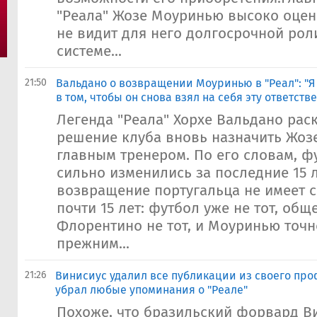
"Реала" Жозе Моуринью высоко оцен
не видит для него долгосрочной рол
системе...
21:50
Вальдано о возвращении Моуринью в "Реал": "Я
в том, чтобы он снова взял на себя эту ответств
Легенда "Реала" Хорхе Вальдано рас
решение клуба вновь назначить Жо
главным тренером. По его словам, ф
сильно изменились за последние 15 л
возвращение португальца не имеет 
почти 15 лет: футбол уже не тот, обще
Флорентино не тот, и Моуринью точн
прежним...
21:26
Винисиус удалил все публикации из своего про
убрал любые упоминания о "Реале"
Похоже, что бразильский форвард В