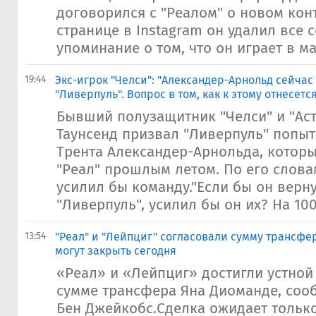
договорился с "Реалом" о новом кон
странице в Instagram он удалил все 
упоминание о том, что он играет в ма
19:44
Экс-игрок "Челси": "Александер-Арнольд сейчас
"Ливерпуль". Вопрос в том, как к этому отнесется
Бывший полузащитник "Челси" и "Ас
Таунсенд призвал "Ливерпуль" попыт
Трента Александер-Арнольда, котор
"Реал" прошлым летом. По его слова
усилил бы команду."Если бы он верну
"Ливерпуль", усилил бы он их? На 100
13:54
​"Реал" и "Лейпциг" согласовали сумму трансфе
могут закрыть сегодня
«Реал» и «Лейпциг» достигли устной
сумме трансфера Яна Диоманде, соо
Бен Джейкобс.Сделка ожидает тольк