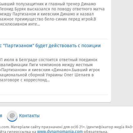
Бывший полузащитник и главный тренер Динамо
Леонид Буряк высказался по поводу ответного матча
между Партизаном и киевским Динамо и назвал
важное преимущество бело-синих перед игрой.В
эксклюзивном инте...
с "Партизаном" будет действовать с позиции
31 июля в Белграде состоится ответный поединок
квалификации Лиги чемпионов между местным
«Партизаном» и киевским «Динамо».Бывший игрок
национальной сборной Украины Олег Шелаев в
разговоре с корреспонд...
я
Контакты
.com. Матеріали сайту призначені для осіб 21+. Ідентифікатор медіа R40
www.dynamomania.com
йта гиперссылка на
обязательна.