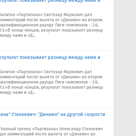
Результат показывает разницу между нами и
Капитан «Партизана» Светозар Маркович дал
комментарий после вылета от «Динамо» во втором
квалификационном раунде Лиги чемпионов – 2:6,
0:3.«В конце концов, результат показывает разницу
между нами и «Д...
Результат показывает разницу между нами и
Капитан «Партизана» Светозар Маркович дал
комментарий после вылета от «Динамо» во втором
квалификационном раунде Лиги чемпионов – 2:6,
0:3.«В конце концов, результат показывает разницу
между нами и «Д...
ана" Станоевич: "Динамо" на другой скорости
Главный тренер «Партизана» Александр Станоевич
дал комментарий после вылета от «Динамо» во