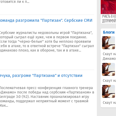
готовится ли к п...
команда разгромила "Партизан". Сербские СМИ
Блоги
Сербские журналисты недовольны игрой "Партизана",
который сыграл ещё хуже, чем в первом поединке.
Если тогда "чёрно-белые" хотя бы неплохо проявили
себя в атаке, то в ответной встрече "Партизан" сыграл
одинаково плохо, как в обороне, так и в атаке...
Скаут н
Динамо
чука, разгроме "Партизана" и отсутствии
Скаут н
Послематчевая пресс-конференция главного тренера
«Динамо» после победы над сербским «Партизаном» в
Белграде 3:0 (9:2). Наставник проанализировал игру
команды, поддержал неприятный момент с травмой
Скаут н
Мак...