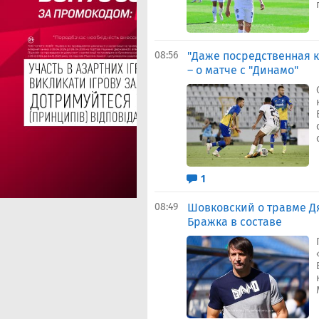
08:56
"Даже посредственная 
– о матче с "Динамо"
1
08:49
Шовковский о травме Дя
Бражка в составе