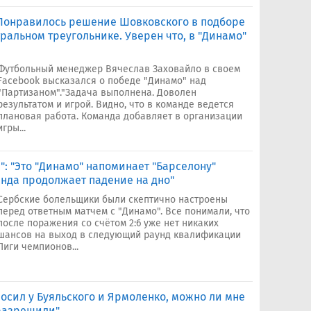
Понравилось решение Шовковского в подборе
ральном треугольнике. Уверен что, в "Динамо"
Футбольный менеджер Вячеслав Заховайло в своем
Facebook высказался о победе "Динамо" над
"Партизаном"."Задача выполнена. Доволен
результатом и игрой. Видно, что в команде ведется
плановая работа. Команда добавляет в организации
игры...
: "Это "Динамо" напоминает "Барселону"
нда продолжает падение на дно"
Сербские болельщики были скептично настроены
перед ответным матчем с "Динамо". Все понимали, что
после поражения со счётом 2:6 уже нет никаких
шансов на выход в следующий раунд квалификации
Лиги чемпионов...
росил у Буяльского и Ярмоленко, можно ли мне
 разрешили"