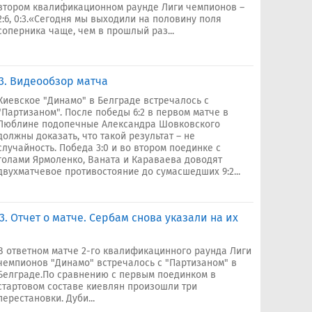
втором квалификационном раунде Лиги чемпионов –
2:6, 0:3.«Сегодня мы выходили на половину поля
соперника чаще, чем в прошлый раз...
:3. Видеообзор матча
Киевское "Динамо" в Белграде встречалось с
"Партизаном". После победы 6:2 в первом матче в
Люблине подопечные Александра Шовковского
должны доказать, что такой результат – не
случайность. Победа 3:0 и во втором поединке с
голами Ярмоленко, Ваната и Караваева доводят
двухматчевое противостояние до сумасшедших 9:2...
3. Отчет о матче. Сербам снова указали на их
В ответном матче 2-го квалификацинного раунда Лиги
чемпионов "Динамо" встречалось с "Партизаном" в
Белграде.По сравнению с первым поединком в
стартовом составе киевлян произошли три
перестановки. Дуби...