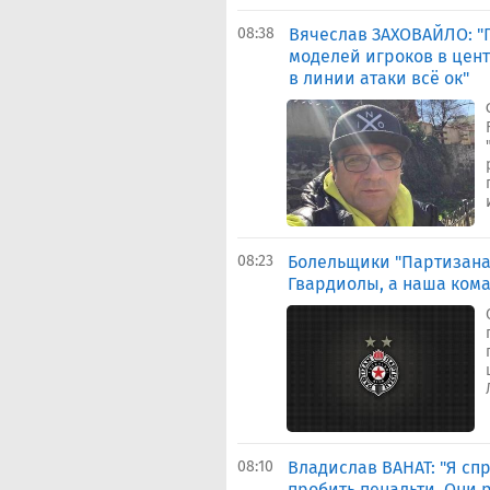
08:38
Вячеслав ЗАХОВАЙЛО: "
моделей игроков в цент
в линии атаки всё ок"
08:23
Болельщики "Партизана"
Гвардиолы, а наша кома
08:10
Владислав ВАНАТ: "Я сп
пробить пенальти. Они