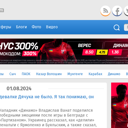
сферы
Блоги
Фото
Видео
ры
Сыч
ПАОК
Назар Волошин
Мунгенге
Карабах
Динамо
В
01.08.2024
девалке Дячука не было. Я так понимаю, он
Нападник «Динамо» Владислав Ванат поделился
победными эмоциями после игры в Белграде с
«Партизаном». Украинец рассказал, как «делили»
пенальти с Ярмоленко и Буяльским, а также сказал,