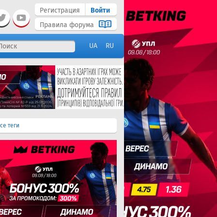
Регистрация
Войти
Правила форума
UA
RU
се теги