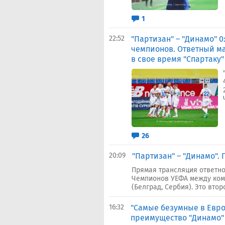
1
22:52
"Партизан" – "Динамо" 
чемпионов. Ответный ма
в свое время "Спартаку"
26
20:09
"Партизан" – "Динамо".
Прямая трансляция ответно
Чемпионов УЕФА между ком
(Белград, Сербия). Это втор
16:32
"Самые безумные в Европ
преимущество "Динамо" 