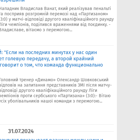
Нападник Владислав Ванат, який реалізував пенальті
та посприяв розгромній перемозі над «Партизаном»
(3:0) у матчі-відповіді другого кваліфікаційного раунду
Ліги чемпіонів, поділився враженнями від поєдинку. -
Владиславе, вітаємо з перемогою...
 "Если на последних минутах у нас один
т голевую передачу, а второй крайний
 говорит о том, что команда функционально
Головний тренер «Динамо» Олександр Шовковський
відповів на запитання представників ЗМІ після матчу-
відповіді другого кваліфікаційного раунду Ліги
чемпіонів проти сербського «Партизана» (3:0):- Вітаю
усіх уболівальників нашої команди з перемогою...
31.07.2024