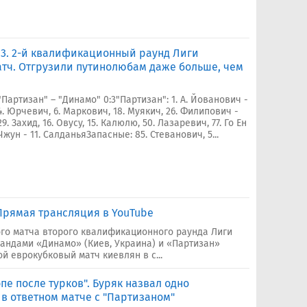
0:3. 2-й квалификационный раунд Лиги
тч. Отгрузили путинолюбам даже больше, чем
"Партизан" – "Динамо" 0:3"Партизан": 1. А. Йованович -
4. Юрчевич, 6. Маркович, 18. Муякич, 26. Филипович -
29. Захид, 16. Овусу, 15. Калюлю, 50. Лазаревич, 77. Го Ен
Чжун - 11. СалданьяЗапасные: 85. Стеванович, 5...
 Прямая трансляция в YouTube
го матча второго квалификационного раунда Лиги
андами «Динамо» (Киев, Украина) и «Партизан»
ой еврокубковый матч киевлян в с...
е после турков". Буряк назвал одно
в ответном матче с "Партизаном"