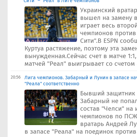
Сити" – "Реал" в Лиге чемпионов
Украинский врата
вышел на замену в
играет весь второ
чемпионов против
Сити".В ESPN сообщ
Куртуа растяжение, поэтому эта заме
вынужденная.Сейчас счет в матче 1:1,
матчей "Реал" выигрывает со счетом 4:
20:56
Лига чемпионов. Забарный и Лунин в запасе на
"Реала" соответственно
Бывший защитник 
Забарный не попал
состав "Челси" на 
чемпионов по ПСЖ
вратарь Андрей Лу
в запасе "Реала" на поединок против 