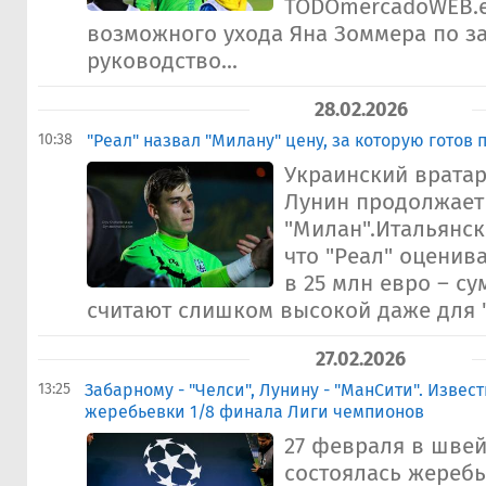
TODOmercadoWEB.e
возможного ухода Яна Зоммера по з
руководство...
28.02.2026
10:38
"Реал" назвал "Милану" цену, за которую готов
Украинский вратар
Лунин продолжает
"Милан".Итальянс
что "Реал" оценив
в 25 млн евро – су
считают слишком высокой даже для "
27.02.2026
13:25
Забарному - "Челси", Лунину - "МанСити". Извес
жеребьевки 1/8 финала Лиги чемпионов
27 февраля в шве
состоялась жеребь