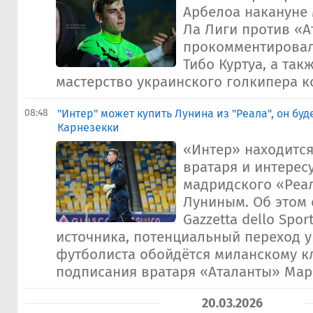
Арбелоа накануне 
Ла Лиги против «А
прокомментировал
Тибо Куртуа, а так
мастерство украинского голкипера к
08:48
"Интер" может купить Лунина из "Реала", он буд
Карнезекки
«Интер» находится
вратаря и интерес
мадридского «Реа
Луниным. Об этом 
Gazzetta dello Spo
источника, потенциальный переход 
футболиста обойдётся миланскому к
подписания вратаря «Аталанты» Марк
20.03.2026