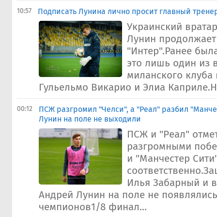
10:57
Подписать Лунина лично просит главный трене
Украинский вратар
Лунин продолжает
"Интер".Ранее был
это лишь один из 
миланского клуба 
Гульельмо Викарио и Элиа Каприле.Но
00:12
ПСЖ разгромил "Челси", а "Реал" разбил "Манче
Лунин на поле не выходили
ПСЖ и "Реал" отме
разгромными побе
и "Манчестер Сити
соответственно.З
Илья Забарный и 
Андрей Лунин на поле не появлялись
чемпионов1/8 финал...