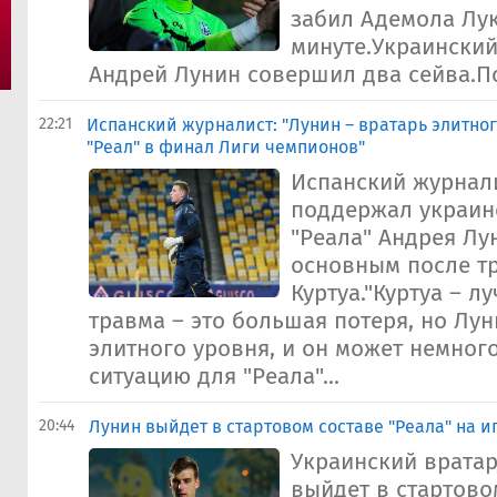
забил Адемола Лук
минуте.Украинский
Андрей Лунин совершил два сейва.По
22:21
Испанский журналист: "Лунин – вратарь элитног
"Реал" в финал Лиги чемпионов"
Испанский журнал
поддержал украин
"Реала" Андрея Лу
основным после т
Куртуа."Куртуа – л
травма – это большая потеря, но Лун
элитного уровня, и он может немног
ситуацию для "Реала"...
20:44
Лунин выйдет в стартовом составе "Реала" на иг
Украинский врата
выйдет в стартово