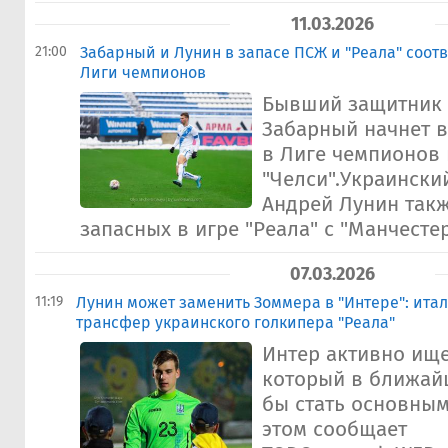
11.03.2026
21:00
Забарный и Лунин в запасе ПСЖ и "Реала" соотв
Лиги чемпионов
Бывший защитник 
Забарный начнет в
в Лиге чемпионов
"Челси".Украински
Андрей Лунин такж
запасных в игре "Реала" с "Манчестер
07.03.2026
11:19
Лунин может заменить Зоммера в "Интере": итал
трансфер украинского голкипера "Реала"
Интер активно ище
который в ближай
бы стать основным
этом сообщает