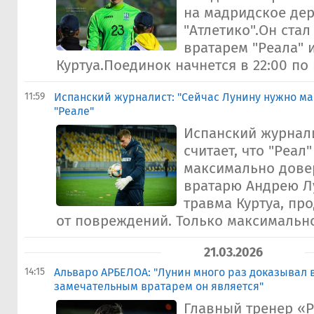
на мадридское дер
"Атлетико".Он ста
вратарем "Реала" 
Куртуа.Поединок начнется в 22:00 по 
11:59
Испанский журналист: "Сейчас Лунину нужно м
"Реале"
Испанский журнал
считает, что "Реал
максимально дове
вратарю Андрею Л
травма Куртуа, пр
от повреждений. Только максимально
21.03.2026
14:15
Альваро АРБЕЛОА: "Лунин много раз доказывал в
замечательным вратарем он является"
Главный тренер «