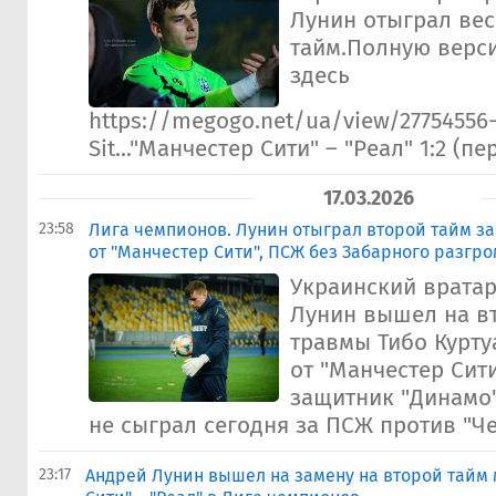
Лунин отыграл вес
тайм.Полную верс
здесь
https://megogo.net/ua/view/27754556
Sit..."Манчестер Сити" – "Реал" 1:2 (пе
17.03.2026
23:58
Лига чемпионов. Лунин отыграл второй тайм за 
от "Манчестер Сити", ПСЖ без Забарного разгро
Украинский вратар
Лунин вышел на вт
травмы Тибо Курту
от "Манчестер Сит
защитник "Динамо
не сыграл сегодня за ПСЖ против "Чел
23:17
Андрей Лунин вышел на замену на второй тайм