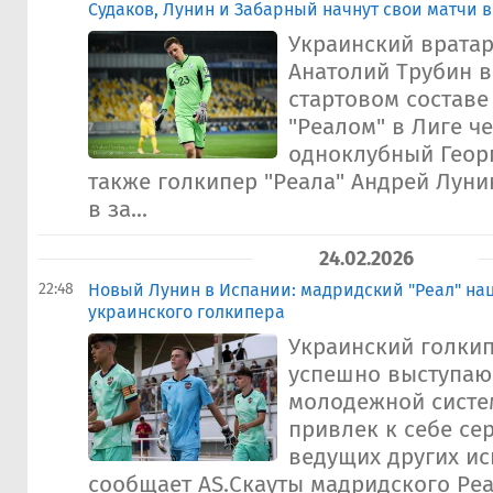
Судаков, Лунин и Забарный начнут свои матчи в
Украинский врата
Анатолий Трубин в
стартовом составе 
"Реалом" в Лиге ч
одноклубный Георг
также голкипер "Реала" Андрей Лунин
в за...
24.02.2026
22:48
Новый Лунин в Испании: мадридский "Реал" на
украинского голкипера
Украинский голкип
успешно выступаю
молодежной систе
привлек к себе се
ведущих других ис
сообщает AS.Скауты мадридского Реал