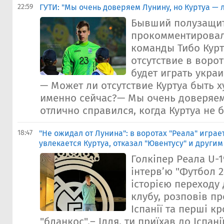
22:59
ГУТИ: "Мы очень доверяем Лунину, но Куртуа —
Бывший полузащит
прокомментировал
команды Тибо Курт
отсутствие в ворот
будет играть укра
— Может ли отсутствие Куртуа быть 
именно сейчас?— Мы очень доверяем
отлично справился, когда Куртуа не б
18:47
"Не ожидал от Лунина": в воротах "Реала" играе
увлекается Куртуа, отказал "Ювентусу" и другим
Голкіпер Реала U-
інтерв’ю "Футбол 2
історією переходу
клубу, розповів пр
Іспанії та перші к
"бланкос".– Ілля, ти приїхав до Іспанії