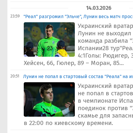
14.03.2026
23:59
"Реал" разгромил "Эльче", Лунин весь матч прос
Украинский вратар
Лунин не выходил 
команда разбила "
Испании28 тур"Реал
4:1Голы: Рюдигер, 
Хейсен, 66, Гюлер, 89 – Моран, 85...
20:51
Лунин не попал в стартовый состав "Реала" на иг
Украинский врата
не попал в старто
в чемпионате Исп
поединок против "
скамье для запасн
в 22:00 по киевскому времени.