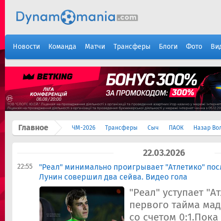
Новости
Команда
Матчи
Трансферы
Блоги
Фото
Ви
Главное
ЧМ-2026
Трансферы
Сыч
ПАОК
Назар Во
22.03.2026
22:55
"Реал" минимально проигрывает "Атлетико" пос
Лунин совершил два сейва. Видео гола
"Реал" уступает "А
первого тайма ма
со счетом 0:1.Пок