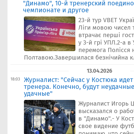
"Динамо", 10-й тренерский поедино
чемпионате и другое
23-й тур VBET Укра
Ліги мовою чисел 
втрачає перші гос
у 3-й грі УПЛ.2-а 
перемога Полісся 
Полтавою.Завершилася безнічийна кл
13.04.2026
Журналист: "Сейчас у Костюка иде
18:03
тренера. Конечно, будут неудачные
удачные"
Журналист Игорь 
высказался о рабо
в "Динамо".- У Кос
свое видение футб
понимаю, что сейча