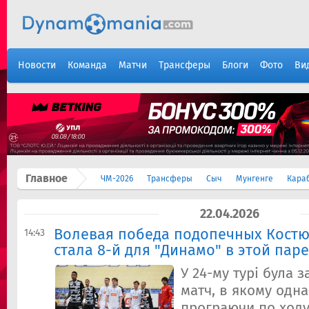
Новости
Команда
Матчи
Трансферы
Блоги
Фото
Ви
Главное
ЧМ-2026
Трансферы
Сыч
Мунгенге
Кара
22.04.2026
Волевая победа подопечных Костю
14:43
стала 8-й для "Динамо" в этой паре
У 24-му турі була 
матч, в якому одна
програючи по ходу 