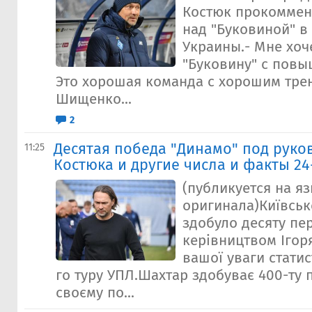
Костюк прокоммен
над "Буковиной" в
Украины.- Мне хоч
"Буковину" с повы
Это хорошая команда с хорошим тре
Шищенко...
2
Десятая победа "Динамо" под руко
11:25
Костюка и другие числа и факты 24
(публикуется на я
оригинала)Київськ
здобуло десяту пе
керівництвом Ігор
вашої уваги статис
го туру УПЛ.Шахтар здобуває 400-ту 
своєму по...