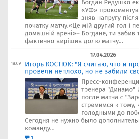
Богдан Редушко е
«УФ» прокоментува
зняв напругу післ
початку матчу.«Це мій другий гол і 
домашній арені»– Богдане, ти забив т
фактично вирішив долю матчу...
17.04.2026
Игорь КОСТЮК: "Я считаю, что и п
18:09
провели неплохо, но не забили св
Пресс-конференци
тренера "Динамо" 
после матча с "Зар
стремимся к тому,
голодными до побе
Сегодня не нужно было дополнитель
команду...
1