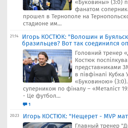
«Буковины» (3:0) 
фанатом соперник
прошел в Тернополе на Тернопольск
стадионе им...
Игорь КОСТЮК: "Волошин и Буяльс
21:14
бразильцев? Вот так соединился о
Головний тренер «
Костюк поспілкува
представниками ЗМ
в півфіналі Кубка 
«Буковиною» (3:0).
суперником по фіналу – «Металіст 19
- Це футбол...
1
Игорь КОСТЮК: "Нещерет - MVP мат
20:23
Главный тренер "Д