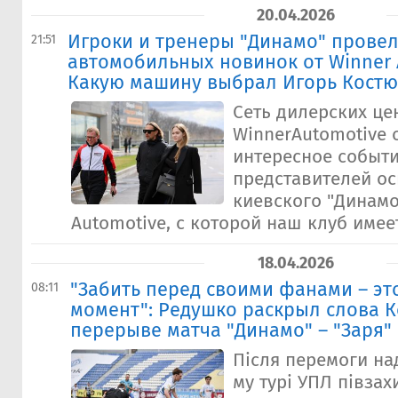
20.04.2026
Игроки и тренеры "Динамо" провел
21:51
автомобильных новинок от Winner 
Какую машину выбрал Игорь Костю
Сеть дилерских це
WinnerAutomotive 
интересное событи
представителей о
киевского "Динамо
Automotive, с которой наш клуб имеет
18.04.2026
"Забить перед своими фанами – эт
08:11
момент": Редушко раскрыл слова К
перерыве матча "Динамо" – "Заря"
Після перемоги над
му турі УПЛ півза