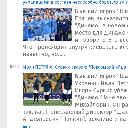
украинцами в составе неспособно бороться за з
Бывший игрок "Ша
Грачев высказался
"Динамо" в новом 
место для Динамо 
и говорить. Это в
Что происходит внутри киевского клу
известно, но.....
08:26
Иван ПЕТРЯК: "Суркис сказал: "Показывай яйца
Бывший игрок "Ша
Украины Иван Петр
Игорь Суркис убеж
"Динамо"."Мне зво
Михайлович. Он ра
так, как [генеральный директор "Шах
Анатольевич [Палкин], вежливо и на "
1