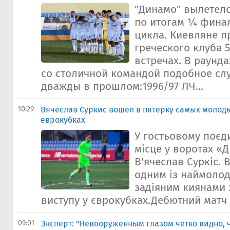
"Динамо" вылетел
по итогам ¼ фина
цикла. Киевляне п
греческого клуба 5
встречах. В раунд
со столичной командой подобное сл
дважды в прошлом:1996/97 ЛЧ...
10:29
Вячеслав Суркис вошел в пятерку самых молод
еврокубках
У гостьовому поєд
місце у воротах «
В'ячеслав Суркіс. В
одним із наймолод
задіяним киянами 
виступу у єврокубках.Дебютний матч н
09:01
Эксперт: "Невооруженным глазом четко видно, ч