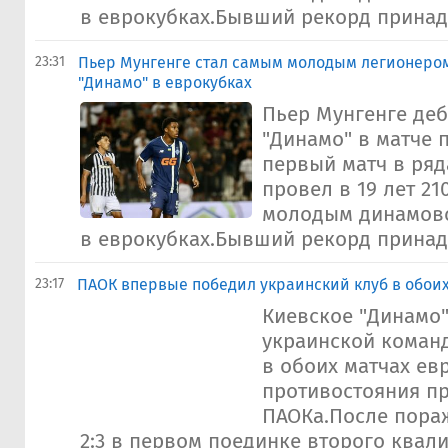
в еврокубках.Бывший рекорд принадл
23:31
Пьер Мунгенге стал самым молодым легионеро
"Динамо" в еврокубках
Пьер Мунгенге де
"Динамо" в матче 
первый матч в ряд
провел в 19 лет 21
молодым динамов
в еврокубках.Бывший рекорд принадл
23:17
ПАОК впервые победил украинский клуб в обоих
Киевское "Динамо"
украинской коман
в обоих матчах ев
противостояния пр
ПАОКа.После пора
2:3 в первом поединке второго квали