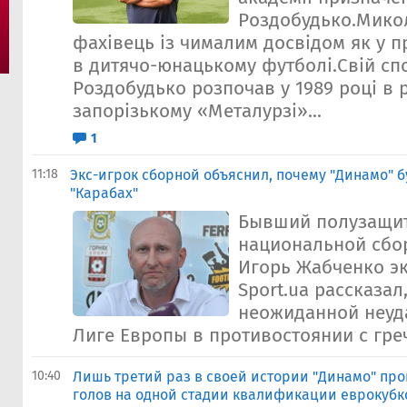
Роздобудько.Мико
фахівець із чималим досвідом як у п
в дитячо-юнацькому футболі.Свій с
Роздобудько розпочав у 1989 році в 
запорізькому «Металурзі»...
1
11:18
Экс-игрок сборной объяснил, почему "Динамо" б
"Карабах"
Бывший полузащи
национальной сбо
Игорь Жабченко э
Sport.ua рассказал
неожиданной неуд
Лиге Европы в противостоянии с гре
10:40
Лишь третий раз в своей истории "Динамо" пр
голов на одной стадии квалификации еврокубк