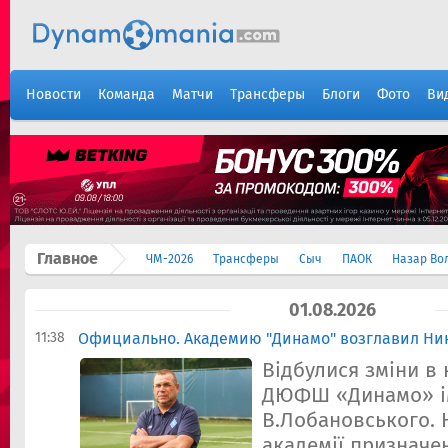
Новости
Команда
Матчи
Трансферы
Блоги
Фото
Ви
Главное
ЧМ-2026
Трансферы
Сыч
ПАОК
Назар Во
01.08.2026
11:38
Официально. Академию "Динамо" возглавил Ни
Відбулися зміни в 
ДЮФШ «Динамо» і
В.Лобановського.
академії признач