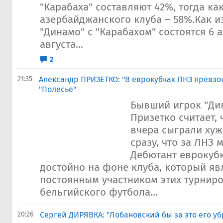
"Карабаха" составляют 42%, тогда как
азербайджанского клуба – 58%.Как и
"Динамо" с "Карабахом" состоятся 6 а
августа...
2
21:35
Александр ПРИЗЕТКО: "В еврокубках ЛНЗ превзо
"Полесье"
Бывший игрок "Ди
Призетко считает, 
вчера сыграли хуж
сразу, что за ЛНЗ 
Дебютант еврокуб
достойно на фоне клуба, который яв
постоянным участником этих турниро
бельгийского футбола...
20:26
Сергей ДИРЯВКА: "Лобановский бы за это его у