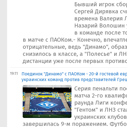
Бывший игрок сбо
Сергей Дирявка счи
времена Валерия 
Назарий Волошин 
в команде после то
в матче с ПАОКом.- Конечно, впечатл
отрицательные, ведь "Динамо", образ
снизилось в классе, а "Полесье" и Л
дистанции уже после первых противо
19:11
Поединок "Динамо" с ПАОКом - 20-й гостевой е
украинских команд против представителей Гре
Серия пенальти по
матча 2-го квали
раунда Лиги конф
"Гентом" и ЛНЗ ста
украинских клубов
завершилась 9-м поражением. Футбол