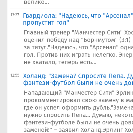
велико...
Гвардиола: "Надеюсь, что "Арсенал
13:27
пропустит гол"
Главный тренер "Манчестер Сити" Хо
оценил победу над "Борнмутом" (3:1)
за титул."Надеюсь, что "Арсенал" од
гол. Против них играть нелегко. Эне
не хватало, теперь есть...
Холанд: "Замена? Спросите Пепа. Д
12:55
фэнтези-футбол были не очень до
Нападающий "Манчестер Сити" Эрлин
прокомментировал свою замену в мат
где он успел оформить дубль."Замен
нужно спросить Пепа... Думаю, некот
фэнтези-футболе были не очень до
заменой!" – заявил Холанд.Эрлинг Х