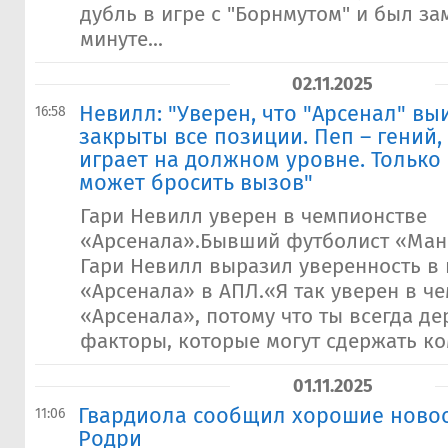
дубль в игре с "Борнмутом" и был за
минуте...
02.11.2025
Невилл: "Уверен, что "Арсенал" выи
16:58
закрыты все позиции. Пеп – гений,
играет на должном уровне. Только
может бросить вызов"
Гари Невилл уверен в чемпионстве
«Арсенала».Бывший футболист «Ман
Гари Невилл выразил уверенность в
«Арсенала» в АПЛ.«Я так уверен в ч
«Арсенала», потому что ты всегда д
факторы, которые могут сдержать ком
01.11.2025
Гвардиола сообщил хорошие новос
11:06
Родри