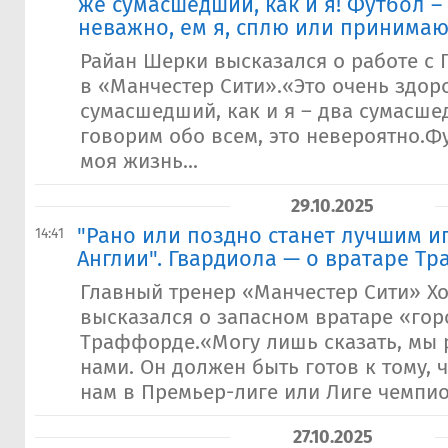
же сумасшедший, как и я! Футбол –
неважно, ем я, сплю или принимаю
Райан Шерки высказался о работе с
в «Манчестер Сити».«Это очень здор
сумасшедший, как и я – два сумасш
говорим обо всем, это невероятно.Фу
моя жизнь...
29.10.2025
"Рано или поздно станет лучшим и
14:41
Англии". Гвардиола — о вратаре Т
Главный тренер «Манчестер Сити» Х
высказался о запасном вратаре «го
Траффорде.«Могу лишь сказать, мы р
нами. Он должен быть готов к тому, 
нам в Премьер-лиге или Лиге чемпио
27.10.2025