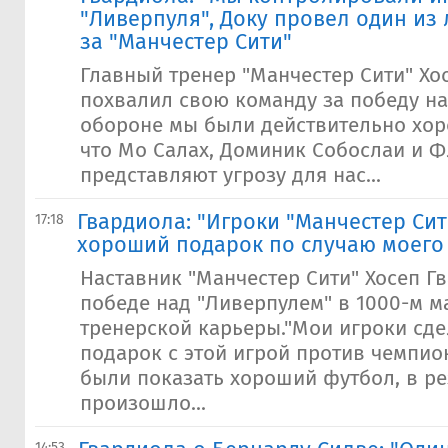
"Ливерпуля", Доку провел один из
за "Манчестер Сити"
Главный тренер "Манчестер Сити" Хо
похвалил свою команду за победу на
обороне мы были действительно хор
что Мо Салах, Доминик Собослаи и 
представляют угрозу для нас...
Гвардиола: "Игроки "Манчестер Си
17:18
хороший подарок по случаю моего 
Наставник "Манчестер Сити" Хосеп Г
победе над "Ливерпулем" в 1000-м м
тренерской карьеры."Мои игроки сд
подарок с этой игрой против чемпи
были показать хороший футбол, в рез
произошло...
14:53