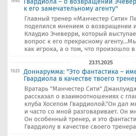
​Гвардиола – о возвращении Эчевер
15:43
к его замечательному агенту"
Главный тренер «Манчестер Сити» П
поделился мнением о возвращении и
Клаудио Эчеверри, который выступае
вопрос к его прекрасному агенту...М
как игрока, а о том, что произошло в 
23.11.2025
Доннарумма: "Это фантастика – им
13:23
Гвардиола в качестве твоего трене
Вратарь "Манчестер Сити" Джанлуи
рассказал о взаимоотношениях с гл
клуба Хосепом Гвардиолой."Он дал м
и часто со мной разговаривает. Он м
Он особенный тренер, и это фантаст
Гвардиолу в качестве своего тренера.