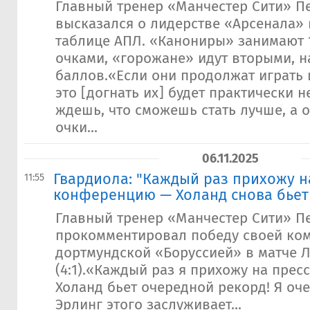
Главный тренер «Манчестер Сити» П
высказался о лидерстве «Арсенала» 
таблице АПЛ. «Канониры» занимают 1
очками, «горожане» идут вторыми, н
баллов.«Если они продолжат играть 
это [догнать их] будет практически 
ждешь, что сможешь стать лучше, а о
очки...
06.11.2025
Гвардиола: "Каждый раз прихожу н
11:55
конференцию — Холанд снова бьет
Главный тренер «Манчестер Сити» П
прокомментировал победу своей ко
дортмундской «Боруссией» в матче 
(4:1).«Каждый раз я прихожу на пре
Холанд бьет очередной рекорд! Я оче
Эрлинг этого заслуживает...