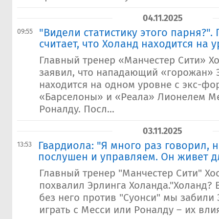
04.11.2025
"Видели статистику этого парня?".
09:55
считает, что Холанд находится на 
Главный тренер «Манчестер Сити» Х
заявил, что нападающий «горожан» 
находится на одном уровне с экс-ф
«Барселоны» и «Реала» Лионелем М
Роналду. Посл...
03.11.2025
Гвардиола: "Я много раз говорил, 
13:53
послушен и управляем. Он живет д
Главный тренер "Манчестер Сити" Хо
похвалил Эрлинга Холанда."Холанд? 
без него против "Суонси" мы забили 3
играть с Месси или Роналду – их вли