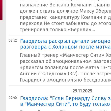
назначение Венсана Компани главны
должен отдать должное Максу Эберлю
представил кандидатуру Компани и д
переходе.Не стоит забывать: до этог
тренировал только «Бернли»...
Гвардиола раскрыл детали эмоци
08:52
разговора с Холандом после матч
Главный тренер «Манчестер Сити» Х
рассказал об эмоциональном разго
Эрлингом Холандом после матча 13-г
Англии с «Лидсом» (3:2). После встре
Гвардиола эмоционально беседовали 
29.11.2025
Гвардиола: "Если Бернарду Силву з
09:40
в "Манчестер Сити", то буду только