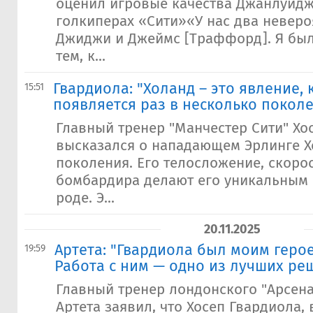
оценил игровые качества Джанлуид
голкиперах «Сити»«У нас два неверо
Джиджи и Джеймс [Траффорд]. Я был
тем, к...
Гвардиола: "Холанд – это явление,
15:51
появляется раз в несколько покол
Главный тренер "Манчестер Сити" Хо
высказался о нападающем Эрлинге Хо
поколения. Его телосложение, скоро
бомбардира делают его уникальным 
роде. Э...
20.11.2025
Артета: "Гвардиола был моим герое
19:59
Работа с ним — одно из лучших ре
Главный тренер лондонского "Арсен
Артета заявил, что Хосеп Гвардиола