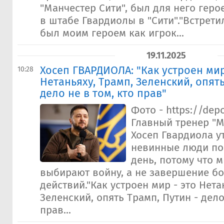
"Манчестер Сити", был для него геро
в штабе Гвардиолы в "Сити"."Встретил
был моим героем как игрок...
19.11.2025
Хосеп ГВАРДИОЛА: "Как устроен мир
10:28
Нетаньяху, Трамп, Зеленский, опять
дело не в том, кто прав"
Фото - https://dep
Главный тренер "М
Хосеп Гвардиола у
невинные люди по
день, потому что 
выбирают войну, а не завершение б
действий."Как устроен мир - это Нета
Зеленский, опять Трамп, Путин - дело
прав...