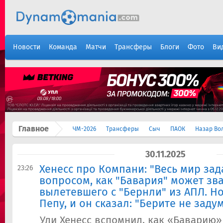
Новости
Команда
Матчи
Трансферы
Блоги
Фото
Ви
Главное
ЧМ-2026
Трансферы
Сыч
ПАОК
Назар Во
30.11.2025
​Хенесс про Компани: "Весь мир за
23:26
вопросом, как "Бавария" может зва
вылетевшего с "Бернли" из АПЛ. Н
Пепу, и он сказал: "Берите не заду
Ули Хенесс вспомнил, как «Баварию»