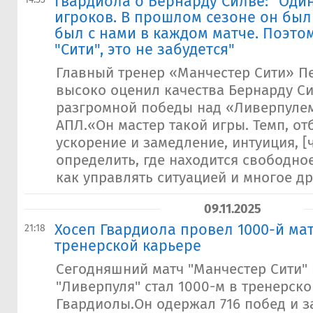
Гвардиола о Бернарду Силве: "Оди
игроков. В прошлом сезоне он был
был с нами в каждом матче. Поэто
"Сити", это не забудется"
Главный тренер «Манчестер Сити» П
высоко оценил качества Бернарду С
разгромной победы над «Ливерпулем» 
АПЛ.«Он мастер такой игры. Темп, от
ускорение и замедление, интуиция, [
определить, где находится свободно
как управлять ситуацией и многое дру
09.11.2025
Хосеп Гвардиола провел 1000-й мат
21:18
тренерской карьере
Сегодняшний матч "Манчестер Сити"
"Ливерпуля" стал 1000-м в тренерско
Гвардиолы.Он одержал 716 побед и з