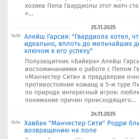
хозяев Пепа Гвардиолы этот матч ста
«...
25.11.2025
​Алейш Гарсия: "Гвардиола хотел, 
16:59
идеально, вплоть до мельчайших д
ключом к его успеху"
Полузащитник «Байера» Алейш Гарс
воспоминаниями о работе с Пепом Г
«Манчестер Сити» в преддверии очн
противостояния команд в 5-м туре Л
по природе интересный игрок: люблю
понимание причин происходящего...
24.11.2025
Хавбек "Манчестер Сити" Родри бл
16:54
возвращению на поле