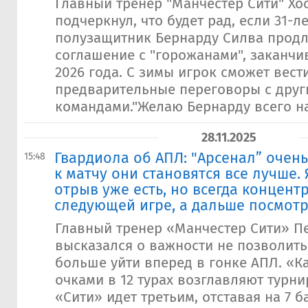
Главный тренер "Манчестер Сити" Хо
подчеркнул, что будет рад, если 31-л
полузащитник Бернарду Силва продл
соглашение с "горожанами", заканч
2026 года. С зимы игрок сможет вест
предварительные переговоры с дру
командами."Желаю Бернарду всего на
28.11.2025
Гвардиола ​об АПЛ: "Арсенал” очень
15:48
к матчу они становятся все лучше.
отрыв уже есть, но всегда концент
следующей игре, а дальше посмот
Главный тренер «Манчестер Сити» П
высказался о важности не позволит
больше уйти вперед в гонке АПЛ. «К
очками в 12 турах возглавляют турн
«Сити» идет третьим, отставая на 7 ба