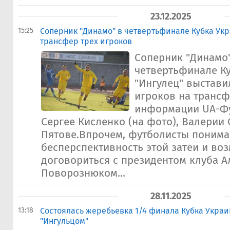
23.12.2025
15:25
Соперник "Динамо" в четвертьфинале Кубка Ук
трансфер трех игроков
Соперник "Динамо
четвертьфинале К
"Ингулец" выстави
игроков на трансф
информации UA-Фу
Сергее Кисленко (на фото), Валерии
Пятове.Впрочем, футболисты поним
бесперспективность этой затеи и во
договориться с президентом клуба 
Поворознюком...
28.11.2025
13:18
Состоялась жеребьевка 1/4 финала Кубка Украи
"Ингульцом"