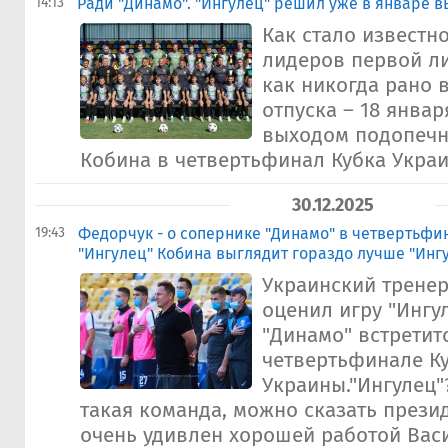
14:13
Ради "Динамо". "Ингулец" решил уже в январе в
Как стало известно
лидеров первой ли
как никогда рано 
отпуска – 18 январ
выходом подопечн
Кобина в четвертьфинал Кубка Украин
30.12.2025
19:43
Федорчук - о сопернике "Динамо" в четвертьфи
"Ингулец" Кобина выглядит гораздо лучше "Инг
Украинский трене
оценил игру "Ингу
"Динамо" встретит
четвертьфинале К
Украины."Ингулец"
такая команда, можно сказать презид
очень удивлен хорошей работой Васи