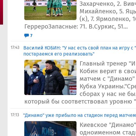
Захарченко, 2. Вив
Михайленко, 5. Яцы
(к), 7. Ярмоленко, 1
ГеррероЗапасные: 71. В.Суркис, 51...
7
17:43
Василий КОБИН: "У нас есть свой план на игру с 
постараемся его реализовать"
Главный тренер "И
Кобин верит в сво
матчем с "Динамо"
Кубка Украины."Ср
сборах у нас не бы
который бы соответствовал уровню "
17:13
"Динамо" уже прибыло на стадион перед матчем
Киевское "Динамо"
одноименном стад