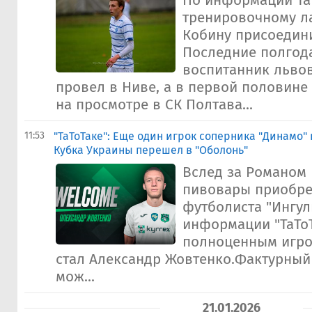
По информации ТаТ
тренировочному л
Кобину присоедин
Последние полгода
воспитанник льво
провел в Ниве, а в первой половине
на просмотре в СК Полтава...
11:53
"ТаТоТаке": Еще один игрок соперника "Динамо"
Кубка Украины перешел в "Оболонь"
Вслед за Романом
пивовары приобре
футболиста "Ингул
информации "ТаТоТ
полноценным игро
стал Александр Жовтенко.Фактурный 
мож...
21.01.2026