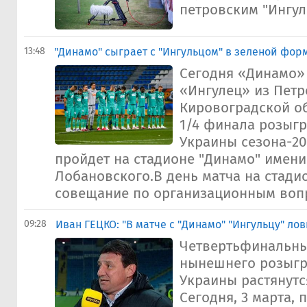
петровским "Ингул
13:48
"Динамо" сыграет с "Ингульцом" в зеленой фор
Сегодня «Динамо»
«Ингулец» из Петр
Кировоградской об
1/4 финала розыг
Украины сезона-20
пройдет на стадионе "Динамо" имен
Лобановского.В день матча на стади
совещание по организационным вопр
09:28
Иван ГЕЦКО: "В матче с "Динамо" "Ингульцу" лов
Четвертьфинальны
нынешнего розыг
Украины растянутся
Сегодня, 3 марта, 