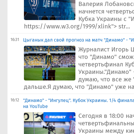
Валерия Лобановск
начнется четверт
Кубка Украины с "
https://www.w3.org/1999/xlink"> str...
16:31
Цыганык дал свой прогноз на матч "Динамо" - "
Журналист Игорь Ц
что "Динамо" смож
четвертьфинал Ку
Украины."Динамо" -
думаю, что все же
дальше.Я думаю, что "Динамо" уже наб
16:12
"Динамо" - "Ингулец". Кубок Украины. 1/4 фина
на YouTube
Сегодня в 18:00 на
четвертьфинальны
Украины между ки