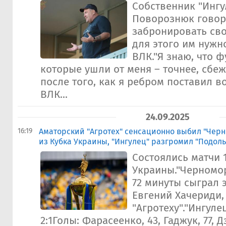
Собственник "Ингу
Поворознюк говори
забронировать сво
для этого им нужн
ВЛК."Я знаю, что ф
которые ушли от меня – точнее, сбеж
после того, как я ребром поставил в
ВЛК...
24.09.2025
16:19
Аматорский "Агротех" сенсационно выбил "Чер
из Кубка Украины, "Ингулец" разгромил "Подоль
Состоялись матчи 
Украины."Черномор
72 минуты сыграл 
Евгений Хачериди,
"Агротеху"."Ингуле
2:1Голы: Фарасеенко, 43, Гаджук, 77, Д