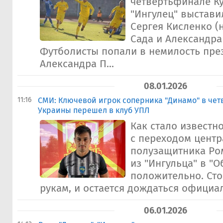
четвертьфинале К
"Ингулец" выстави
Сергея Кисленко (
Сада и Александра
Футболисты попали в немилость пре
Александра П...
08.01.2026
11:16
СМИ: Ключевой игрок соперника "Динамо" в че
Украины перешел в клуб УПЛ
Как стало известно
с переходом цент
полузащитника Ро
из "Ингульца" в "
положительно. Ст
рукам, и остается дождаться официал
06.01.2026