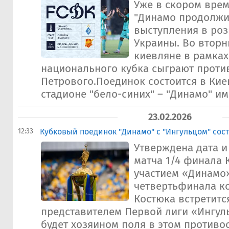
Уже в скором вре
"Динамо продолжи
выступления в ро
Украины. Во вторни
киевляне в рамка
национального кубка сыграют против
Петрового.Поединок состоится в Ки
стадионе "бело-синих" – "Динамо" им.
23.02.2026
12:33
Кубковый поединок "Динамо" с "Ингульцом" сост
Утверждена дата и
матча 1/4 финала 
участием «Динамо»
четвертьфинала к
Костюка встретитс
представителем Первой лиги «Ингул
будет хозяином поля в этом противо