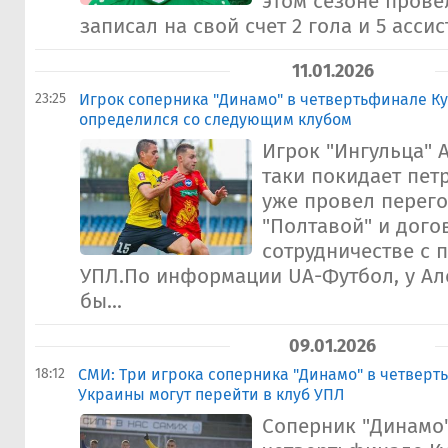
этом сезоне провел
записал на свой счет 2 гола и 5 ассис
11.01.2026
23:25
Игрок соперника "Динамо" в четвертьфинале К
определился со следующим клубом
Игрок "Ингульца" 
таки покидает пет
уже провел перег
"Полтавой" и дого
сотрудничестве с 
УПЛ.По информации UA-Футбол, у Ал
бы...
09.01.2026
18:12
СМИ: Три игрока соперника "Динамо" в четверт
Украины могут перейти в клуб УПЛ
Соперник "Динамо