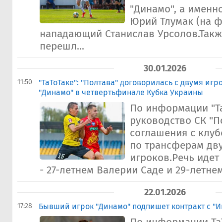
"Динамо", а именн
Юрий Тлумак (на ф
нападающий Станислав Урсолов.Такж
перешл...
30.01.2026
11:50
"ТаТоТаке": "Полтава" договорилась с двумя иг
"Динамо" в четвертьфинале Кубка Украины
По информации "Та
руководство СК "П
соглашения с клуб
по трансферам дв
игроков.Речь идет
- 27-летнем Валерии Саде и 29-летнем
22.01.2026
17:28
Бывший игрок "Динамо" подпишет контракт с "И