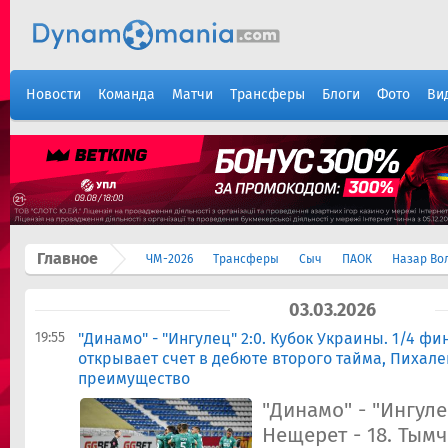
Новости
Команда
Матчи
Трансферы
Блоги
Фото
Ви
Главное
ЧМ-2026
Трансферы
Сыч
ПАОК
Назар Во
03.03.2026
19:55
"Динамо" - "Ингулец" 2:0. Кубок Украины. 1/4 фи
открывает счет в дебюте второго тайма, Пихале
преимущество
"Динамо" - "Ингуле
Нещерет - 18. Тымчи