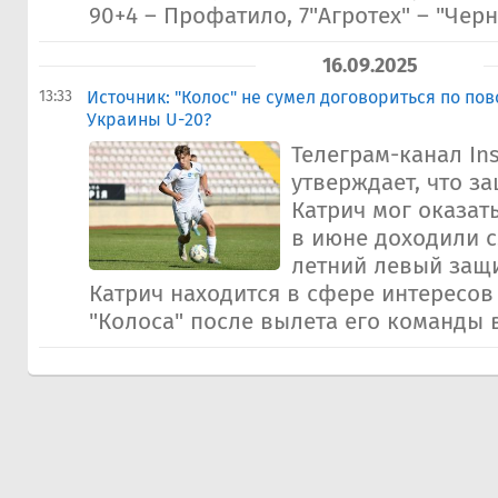
90+4 – Профатило, 7"Агротех" – "Черно
16.09.2025
13:33
Источник: "Колос" не сумел договориться по по
Украины U-20?
Телеграм-канал In
утверждает, что з
Катрич мог оказать
в июне доходили сл
летний левый защ
Катрич находится в сфере интересов
"Колоса" после вылета его команды в