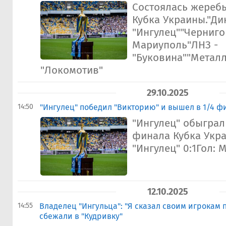
Состоялась жеребь
Кубка Украины."Ди
"Ингулец""Черниго
Мариуполь"ЛНЗ -
"Буковина""Металли
"Локомотив"
29.10.2025
14:50
"Ингулец" победил "Викторию" и вышел в 1/4 ф
"Ингулец" обыграл
финала Кубка Укра
"Ингулец" 0:1Гол: 
12.10.2025
14:55
Владелец "Ингульца": "Я сказал своим игрокам 
сбежали в "Кудривку"