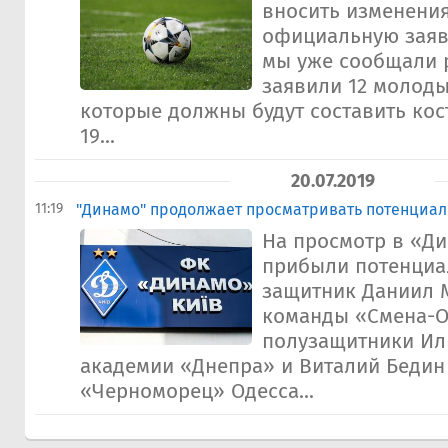
вносить изменени
официальную заявк
мы уже сообщали 
заявили 12 молоды
которые должны будут составить кос
19...
20.07.2019
11:19
"Динамо" продолжает просматривать потенциал
На просмотр в «Ди
прибыли потенциа
защитник Даниил 
команды «Смена-О
полузащитники Иль
академии «Днепра» и Виталий Бедин
«Черноморец» Одесса...