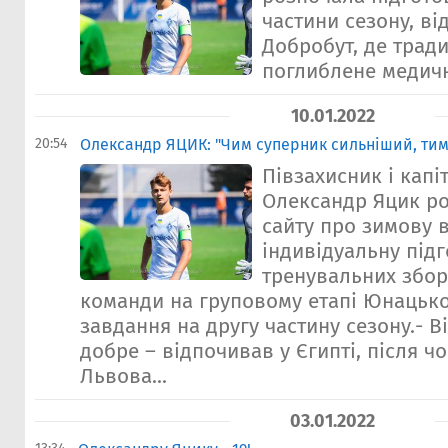
частини сезону, ві
Добробут, де трад
поглиблене медич
10.01.2022
20:54
Олександр ЯЦИК: "Чим суперник сильніший, тим
Півзахисник і кап
Олександр Яцик р
сайту про зимову в
індивідуальну підг
тренувальних збор
команди на груповому етапі Юнацько
завдання на другу частину сезону.- В
добре – відпочивав у Єгипті, після ч
Львова...
03.01.2022