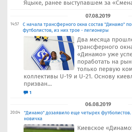
Яцыке, ранее выступавшем за «Смена
07.08.2019
14:57
С начала трансферного окна состав "Динамо" п
футболистов, из них трое - легионеры
Два месяца прошл
трансферного окна
«Динамо» уже усп
поработать на рын
только первую ком
коллективы U-19 и U-21. Основу кие
призван...
1
06.08.2019
20:04
"Динамо" дозаявило еще четырех футболистов. 
новичка
Киевское «Динамо