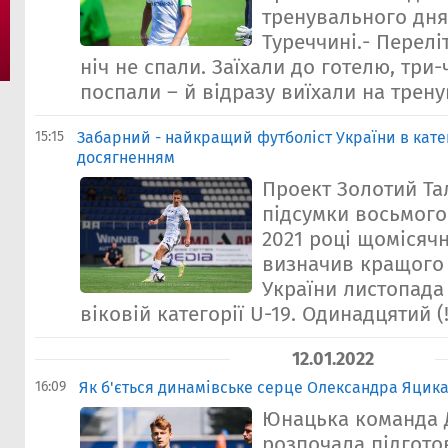
тренувального дня
Туреччині.- Перелі
ніч не спали. Заїхали до готелю, три
поспали – й відразу виїхали на трену
15:15
Забарний - найкращий футболіст України в катег
досягненням
Проект Золотий Та
підсумки восьмого 
2021 році щомісяч
визначив кращого
України листопада 
віковій категорії U-19. Одинадцятий (!)
12.01.2022
16:09
Як б'ється динамівське серце Олександра Яцика
Юнацька команда 
розпочала підгото