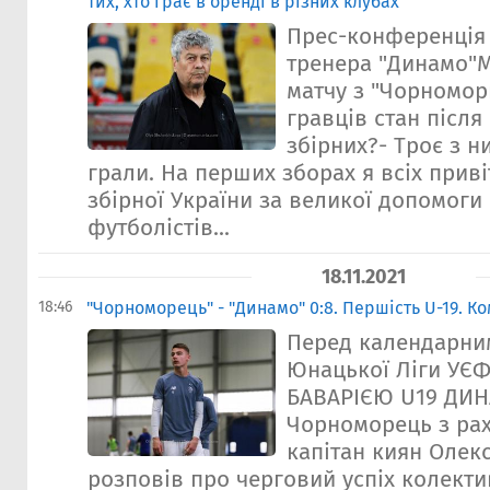
тих, хто грає в оренді в різних клубах"
Прес-конференція
тренера "Динамо"М
матчу з "Чорноморц
гравців стан після
збірних?- Троє з н
грали. На перших зборах я всіх приві
збірної України за великої допомоги
футболістів...
18.11.2021
18:46
"Чорноморець" - "Динамо" 0:8. Першість U-19. К
Перед календарни
Юнацької Ліги УЄ
БАВАРІЄЮ U19 ДИН
Чорноморець з рах
капітан киян Олек
розповів про черговий успіх колекти