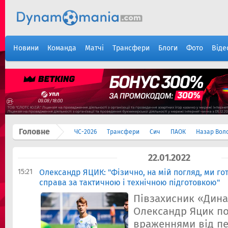
Новини
Команда
Матчі
Трансфери
Блоги
Фото
Віде
Головне
ЧС-2026
Трансфери
Сич
ПАОК
Назар Вол
22.01.2022
15:21
Олександр ЯЦИК: "Фізично, на мій погляд, ми гот
справа за тактичною і технічною підготовкою"
Півзахисник «Дин
Олександр Яцик п
враженнями від п