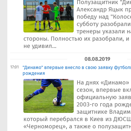
Полузащитник "Ди
Александр Яцык п
победу над "Колосо
субботу разобрали
тренеры указали н
стороны. Полностью их разобрали, и
не удивил...
08.08.2019
17:01
"Динамо" впервые внесло в свою заявку футбол
рождения
На днях «Динамо»
сезон, впервые вк
официальную заяв
2003-го года рожде
защитнике Владим
который перебрался в Киев из ДЮСШ
«Черноморец», а также о полузащит