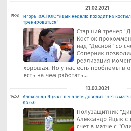
21.02.2021
15:20
Игорь КОСТЮК: "Яцык неделю походит на костыля
тренироваться"
Старший тренер "Д
Костюк прокоммен
над "Десной" со сч
Соперник позволил
реализация момен
хорошая. Но у нас есть проблемы в 
есть на чем работать...
13.02.2021
14:53
Александр Яцык с пенальти доводит счет в матч
до 6:0
Полузащитник "Ди
Александр Яцык с 
счет в матче с "Ол