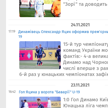
"Зорі" та доводить
24.11.2021
17:19
Динамівець Олександр Яцик оформив прем'єрний
19
15-й тур чемпіона
команд України мо
фактів:- 4-а вели
Динамо над Чорно
числі вперше з ра
6-й раз у юнацьких чемпіонатах зафік
23.11.2021
16:42
Гол Яцика у ворота "Баварії" U-19
1:0 Гол Динамо Київ
Юнацька ліга чемп