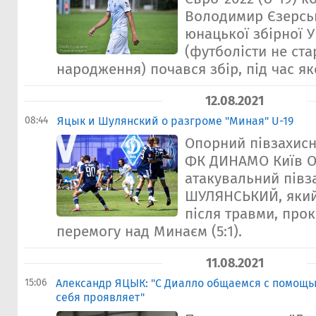
Володимир Єзерськ
юнацької збірної У
(футболісти не ста
народження) почався збір, під час яко
12.08.2021
08:44
Яцык и Шулянский о разгроме "Миная" U-19
Опорний півзахисни
ФК ДИНАМО Київ О
атакувальний півз
ШУЛЯНСЬКИЙ, який
після травми, про
перемогу над Минаєм (5:1).
11.08.2021
15:06
Александр ЯЦЫК: "С Диалло общаемся с помощь
себя проявляет"