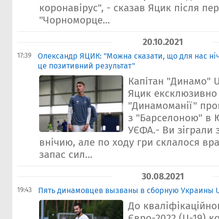
коронавірус", - сказав Яцик після пе
"Чорноморце...
20.10.2021
17:39
Олександр ЯЦИК: "Можна сказати, що для нас ні
це позитивний результат"
Капiтан "Динамо" 
Яцик ексклюзивно
"Динамоманії" про
з "Барселоною" в 
УЄФА.- Ви зіграли
внічию, але по ходу гри склалося вра
запас сил...
30.08.2021
19:43
Пять динамовцев вызваны в сборную Украины U
До кваліфікаційно
Євро-2022 (U-19) 