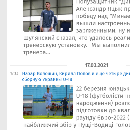
Полузащитник "Ди
Александр Яцык п
победу над "Минае
вышли настроенны
заряженными. ну и
Шулянский сказал, что удалось реал
тренерскую установку.- Мы выполнил
тренера...
17.03.2021
17:13
Назар Волошин, Кирилл Попов и еще четыре ди
сборную Украины U-18
22 березня юнацьк
U-18 (футболісти н
народження) розп
підготовки до ква
раунду Євро-2022 (
найближчий збір у Пущі-Водиці голов