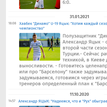
6:0.
31.01.2021
18:08
Хавбек "Динамо" U-19 Яцык: "Хотим каждый сез
чемпионство"
Полузащитник "Ди
Александр Яцык - 
второй части сезон
Турции.- Сейчас р
техникой, в Киеве
выносливости. - Готовитесь целенап
или про "Барселону" также задумыва
задумываемся, готовимся через игры
тренеров определенный план к "Барсе
11.10.2020
14:57
Александр ЯЦЫК: "Надеемся, что и "Рух" обыгра