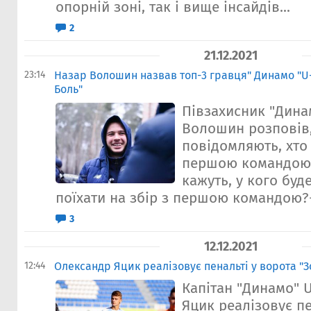
опорній зоні, так і вище інсайдів...
2
21.12.2021
23:14
Назар Волошин назвав топ-3 гравця" Динамо "U-1
Боль"
Півзахисник "Дина
Волошин розповів,
повідомляють, хто
першою командою.
кажуть, у кого буд
поїхати на збір з першою командою?- 
3
12.12.2021
12:44
Олександр Яцик реалізовує пенальті у ворота "З
Капітан "Динамо" 
Яцик реалізовує пе