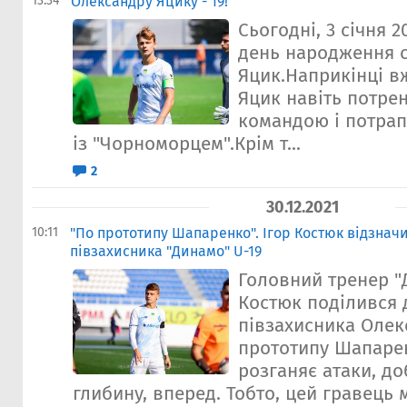
13:34
Олександру Яцику - 19!
Сьогодні, 3 січня 2
день народження 
Яцик.Наприкінці в
Яцик навіть потре
командою і потрап
із "Чорноморцем".Крім т...
2
30.12.2021
10:11
"По прототипу Шапаренко". Ігор Костюк відзнач
півзахисника "Динамо" U-19
Головний тренер "
Костюк поділився
півзахисника Олек
прототипу Шапаре
розганяє атаки, до
глибину, вперед. Тобто, цей гравець 