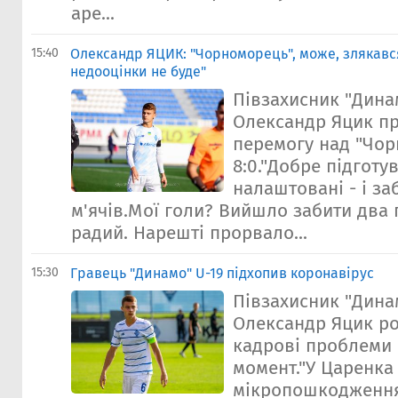
аре...
15:40
Олександр ЯЦИК: "Чорноморець", може, злякався
недооцінки не буде"
Півзахисник "Дина
Олександр Яцик п
перемогу над "Чо
8:0."Добре підгот
налаштовані - і за
м'ячів.Мої голи? Вийшло забити два 
радий. Нарешті прорвало...
15:30
Гравець "Динамо" U-19 підхопив коронавірус
Півзахисник "Дина
Олександр Яцик ро
кадрові проблеми
момент."У Царенка 
мікропошкодження,