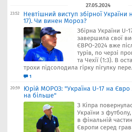
27.05.2024
Невтішний виступ збірної України 
23:52
17). Чи винен Мороз?
Збірна України U-1
завершила свої ви
ЄВРО-2024 вже піс
турів, по черзі про
та Чехії (1:3). В ос
трохи підсолодила гірку пігулку пере.
1
Юрій МОРОЗ: "Україна U-17 на Євро
20:59
на більше"
З Кіпра повернула
України з футболу,
в фінальній частин
Європи серед грав