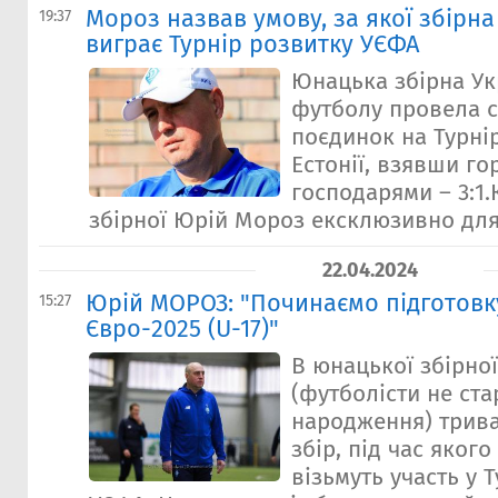
Мороз назвав умову, за якої збірна
19:37
виграє Турнір розвитку УЄФА
Юнацька збірна Укр
футболу провела с
поєдинок на Турні
Естонії, взявши го
господарями – 3:1
збірної Юрій Мороз ексклюзивно для S
22.04.2024
Юрій МОРОЗ: "Починаємо підготовку
15:27
Євро-2025 (U-17)"
В юнацької збірної
(футболісти не ста
народження) трив
збір, під час яког
візьмуть участь у 