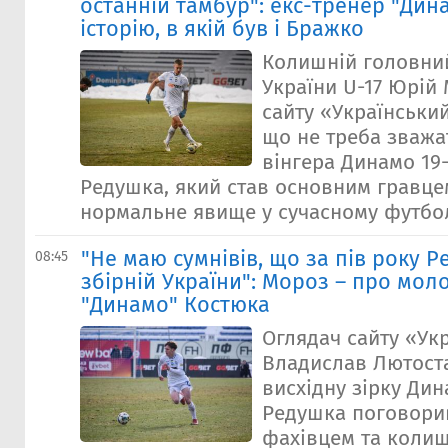
останній тамбур": екс-тренер "Дин
історію, в якій був і Бражко
Колишній головний
України U-17 Юрій 
сайту «Українськи
що не треба зважа
вінгера Динамо 19
Редушка, який став основним гравце
нормальне явище у сучасному футболі
"Не маю сумнівів, що за пів року Р
08:45
збірній України": Мороз – про моло
"Динамо" Костюка
Оглядач сайту «Ук
Владислав Лютост
висхідну зірку Ди
Редушка поговори
фахівцем та коли