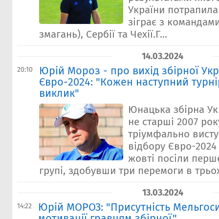
України потрапила 
зіграє з командами
змагань), Сербії та Чехії.Г...
14.03.2024
Юрій Мороз - про вихід збірної Укр
20:10
Євро-2024: "Кожен наступний турні
виклик"
Юнацька збірна Ук
не старші 2007 ро
тріумфально висту
відбору Євро-2024 
жовті посіли перше
групі, здобувши три перемоги в трьох
13.03.2024
Юрій МОРОЗ: "Присутність Мельгос
14:22
мотивації гравцям збірної"