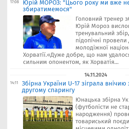
Юрій МОРОЗ: "Цього року ми вже н
17:08
збиратимемося"
Головний тренер зб
Юрій Мороз висло
тренувальний збір,
підопічні провели 
молодіжної націон
Хорватії.«Дуже добре, що нам удалося
сильним опонентом, як Хорватія...
14.11.2024
Збірна України U-17 зіграла внічию 
14:11
другому спарингу
Юнацька збірна Ук
(футболісти не ст
народження) пров
товариський поєдин
місцевими одноліт