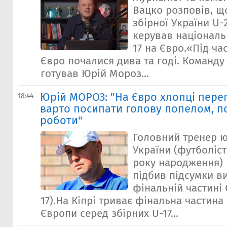
Вацко розповів, щ
збірної України U-
керував націонал
17 на Євро.«Під ча
Євро почалися дива та годі. Команду 
готував Юрій Мороз...
Юрій МОРОЗ: "На Євро хлопці перег
18:44
варто посипати голову попелом, п
роботи"
Головний тренер ю
України (футболіст
року народження)
підбив підсумки в
фінальній частині 
17).На Кіпрі триває фінальна частина
Європи серед збірних U-17...