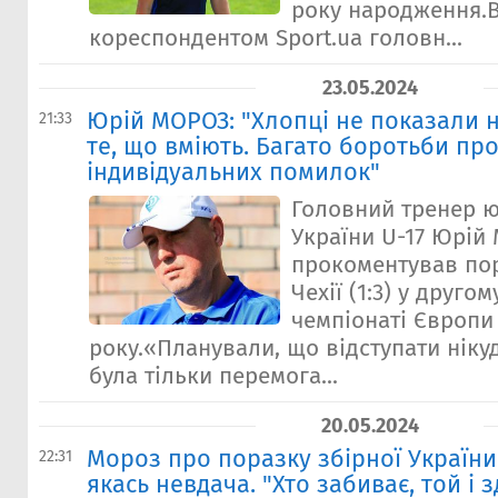
року народження.В
кореспондентом Sport.ua головн...
23.05.2024
Юрій МОРОЗ: "Хлопці не показали н
21:33
те, що вміють. Багато боротьби пр
індивідуальних помилок"
Головний тренер ю
України U-17 Юрій
прокоментував пор
Чехії (1:3) у другом
чемпіонаті Європи
року.«Планували, що відступати ніку
була тільки перемога...
20.05.2024
Мороз про поразку збірної України 
22:31
якась невдача. "Хто забиває, той і 