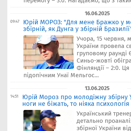
перемогу – 3:0. Нагадаємо, що з таким
16.06.2025
Юрій МОРОЗ: "Для мене Бражко у м
09:47
збірній, як Дунга у збірній Бразилії
Учора, 15 червня, 
України провела св
груповому раунді Є
Синьо-жовті обігр
Фінляндії – 2:0. Ц
підопічним Унаї Мельгос...
13.06.2025
Юрій Мороз про молодіжну збірну 
14:51
ноги не біжать, то ніяка психологі
Український трене
детально проаналі
збірної України від