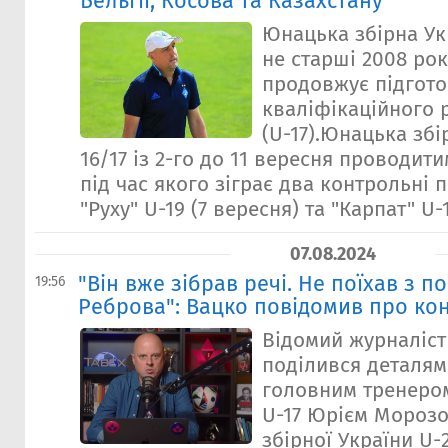
Бельгії, Косова та Казахстану"
Юнацька збірна Ук
не старші 2008 ро
продовжує підгото
кваліфікаційного 
(U-17).Юнацька збі
16/17 із 2-го до 11 вересня проводити
під час якого зіграє два контрольні
"Руху" U-19 (7 вересня) та "Карпат" U-1
07.08.2024
"Він вже зібрав речі. Не поїхав з п
19:56
Реброва": Вацко повідомив про кон
Відомий журналіст
поділився деталям
головним тренером
U-17 Юрієм Мороз
збірної України U-