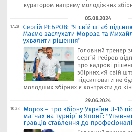
куратором напряму молодіжних збірни
05.08.2024
Сергій РЕБРОВ: "Я свій штаб підсил
17:28
Маємо заслухати Мороза та Михайл
ухвалити рішення"
Головний тренер з
Сергій Ребров від
про кадрові рішен
збірних.«Я свій шт
підсилювати не буд
молодших збірних є контракти до кінц
29.06.2024
Мороз – про збірну України U-16 піс
10:38
матчах на турнірі в Японії: "Упевне
гравців ставлення до професіоналі