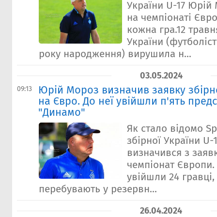
України U-17 Юрій
на чемпіонаті Євр
кожна гра.12 трав
України (футболіст
року народження) вирушила н...
03.05.2024
Юрій Мороз визначив заявку збірно
09:13
на Євро. До неї увійшли п'ять пред
"Динамо"
Як стало відомо Sp
збірної України U-
визначився з заяв
чемпіонат Європи. 
увійшли 24 гравці,
перебувають у резервн...
26.04.2024