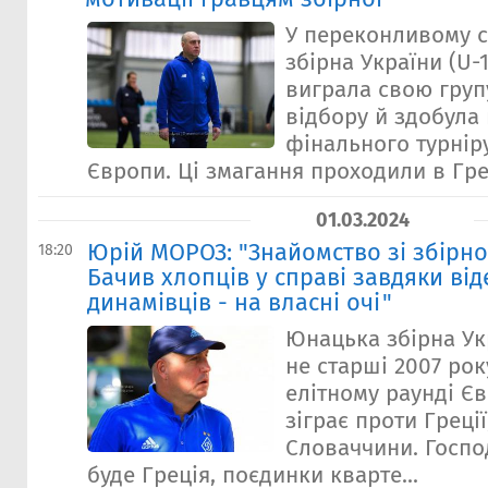
У переконливому с
збірна України (U-
виграла свою груп
відбору й здобула 
фінального турнір
Європи. Ці змагання проходили в Греці
01.03.2024
Юрій МОРОЗ: "Знайомство зі збірно
18:20
Бачив хлопців у справі завдяки ві
динамівців - на власні очі"
Юнацька збірна Ук
не старші 2007 ро
елітному раунді Єв
зіграє проти Греції
Словаччини. Госпо
буде Греція, поєдинки кварте...