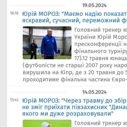
19.05.2024
Юрій МОРОЗ: "Маємо надію показат
18:16
яскравий, сучасний, переможний ф
Головний тренер ю
України Юрій Моро
пресконференції н
фінального турнір
17).12 травня юнац
(футболісти не старші 2007 року нар
вирушила на Кіпр, де з 20 травня до 
проходитиме фінальна частина Євро-20
14.05.2024
Юрій МОРОЗ: "Через травму до збірн
15:43
не зміг приїхати півзахисник "Дин
якого ми дуже розраховували"
Головний тренер ю