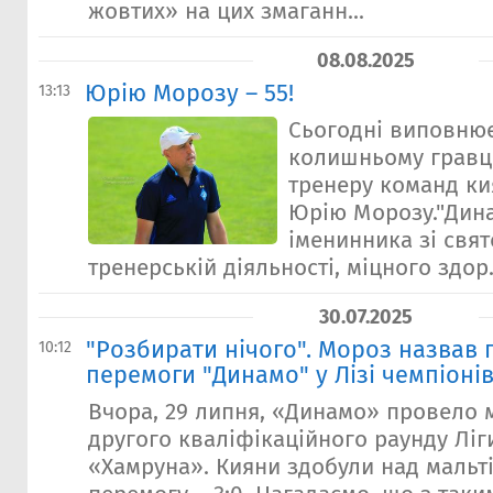
жовтих» на цих змаганн...
08.08.2025
Юрію Морозу – 55!
13:13
Сьогодні виповнює
колишньому гравц
тренеру команд кия
Юрію Морозу."Дина
іменинника зі свят
тренерській діяльності, міцного здор.
30.07.2025
"Розбирати нічого". Мороз назвав 
10:12
перемоги "Динамо" у Лізі чемпіоні
Вчора, 29 липня, «Динамо» провело 
другого кваліфікаційного раунду Ліг
«Хамруна». Кияни здобули над мальт