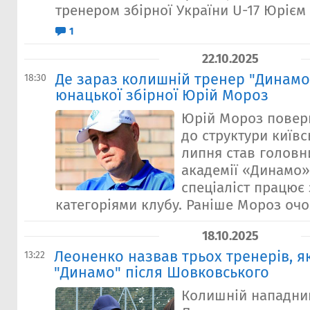
тренером збірної України U-17 Юрієм
1
22.10.2025
Де зараз колишній тренер "Динамо"
18:30
юнацької збірної Юрій Мороз
Юрій Мороз повер
до структури київс
липня став голов
академії «Динамо»
спеціаліст працює 
категоріями клубу. Раніше Мороз очо
18.10.2025
Леоненко назвав трьох тренерів, як
13:22
"Динамо" після Шовковського
Колишній нападник