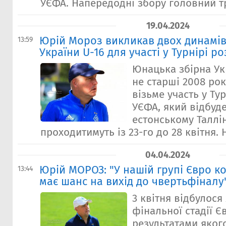
УЄФА. Напередодні збору головний тр
19.04.2024
Юрій Мороз викликав двох динамiвц
13:59
України U-16 для участі у Турнірі р
Юнацька збірна Ук
не старші 2008 ро
візьме участь у Ту
УЄФА, який відбуде
естонському Таллі
проходитимуть із 23-го до 28 квітня. Н
04.04.2024
Юрій МОРОЗ: "У нашій групі Євро ко
13:44
має шанс на вихід до чвертьфіналу
3 квітня відбулос
фінальної стадії Єв
результатами яког