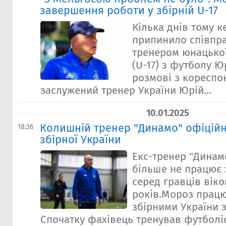
завершення роботи у збірній U-17
Кілька днів тому 
припинило співпр
тренером юнацької
(U-17) з футболу 
розмові з кореспо
заслужений тренер України Юрій...
10.01.2025
Колишній тренер "Динамо" офіційн
18:36
збірної України
Екс-тренер "Динам
більше не працює 
серед гравців віко
років.Мороз прац
збірними України з
Спочатку фахівець тренував футболіст