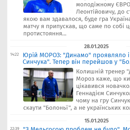
молодіжному ЄВРО
Леонтійовичу, до с
якою вам здавалося, буде гра Україн
матчу я припускав, що саме по собі ц
протистояння...
28.01.2025
Юрій МОРОЗ: "Динамо" проявляло і
14:22
Синчука". Тепер він перейшов у "Б
Колишній тренер 
Мороз каже, що ки
цікавився новачко
Геннадієм Синчуко
чому на гру Синчу
скаути "Болоньї", а не українських ко
15.01.2025
"З Мельгосою проблем не було". М
22:39