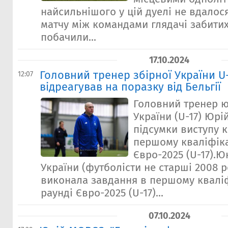
найсильнішого у цій дуелі не вдалос
матчу між командами глядачі забитих
побачили...
17.10.2024
Головний тренер збірної України U
12:07
відреагував на поразку від Бельгії
Головний тренер ю
України (U-17) Юрі
підсумки виступу 
першому кваліфіка
Євро-2025 (U-17).Ю
України (футболісти не старші 2008 
виконала завдання в першому квалі
раунді Євро-2025 (U-17)...
07.10.2024