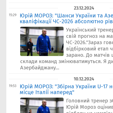
23.12.2024
Юрій МОРОЗ: "Шанси України та Аз
15:29
кваліфікації ЧС-2026 абсолютно рів
Український трене
свій прогноз на ма
ЧС-2026."Зараз го
відбірковий етап ч
зарано. До матчів 
склади команд змінюватимуться. Я д
Азербайджану...
10.12.2024
Юрій МОРОЗ: "Збірна України U-17 
19:53
місце Італії наперед"
Головний тренер зб
Юрій Мороз оціни