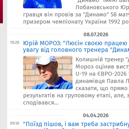
"Динамо" імені Вал
Лобановського Юрі
гравця він провів за "Динамо" 58 мат
призером чемпіонату України 1992 рок
08.07.2026
Юрій МОРОЗ: "Люсін своєю працею
10:28
увагу від головного тренера "Дина
Колишній тренер "
Мороз оцінив вист
U-19 на ЄВРО-2026
динамівця Павла Л
сказати, що прямо
результатів на груповому етапі, але, 
сподівався...
04.04.2026
"Поїзд пішов, і вам треба застрибн
09:10