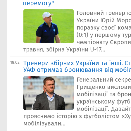
перемогу"
Головний тренер ю
України Юрій Мор
поразку своєї кома
(0:1) у першому ту
чемпіонату Європи-
травня, збірна України U-17...
Тренери збірних України та інші. Ст
18:02
УАФ отримав бронювання від мобіл
Генеральний секре
Грищенко вислови
мобілізації та бро
українському футб
мобілізації. Давай
прояснимо історію з футболістом «Ху
мобілізували...