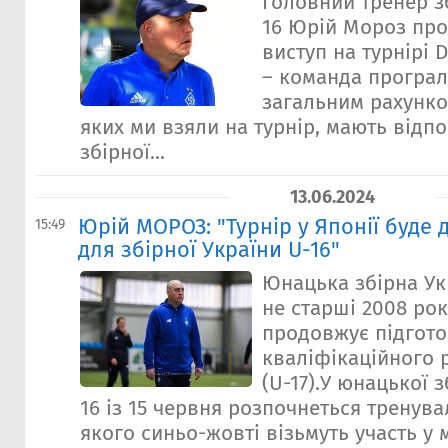
Головний тренер зб
16 Юрій Мороз пр
виступ на турнірі 
– команда програла
загальним рахунком
яких ми взяли на турнір, мають відп
збірної...
13.06.2024
Юрій МОРОЗ: "Турнір у Японії буде
15:49
для збірної України U-16"
Юнацька збірна Ук
не старші 2008 ро
продовжує підгото
кваліфікаційного 
(U-17).У юнацької з
16 із 15 червня розпочнеться тренува
якого синьо-жовті візьмуть участь у