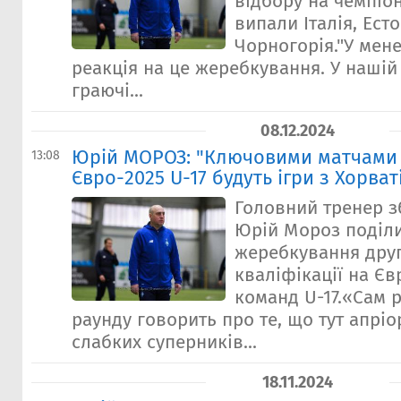
відбору на чемпіо
випали Італія, Есто
Чорногорія."У мен
реакція на це жеребкування. У нашій
граючі...
08.12.2024
Юрій МОРОЗ: "Ключовими матчами 
13:08
Євро-2025 U-17 будуть ігри з Хорват
Головний тренер зб
Юрій Мороз поділ
жеребкування друг
кваліфікації на Єв
команд U-17.«Сам р
раунду говорить про те, що тут апріо
слабких суперників...
18.11.2024