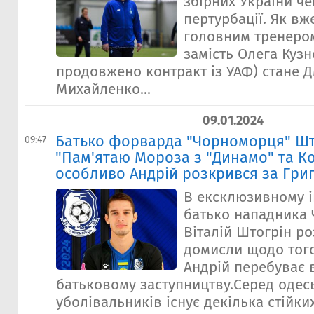
збірних України ч
пертурбації. Як вж
головним тренером
замість Олега Кузн
продовжено контракт із УАФ) стане 
Михайленко...
09.01.2024
Батько форварда "Чорноморця" Шт
09:47
"Пам'ятаю Мороза з "Динамо" та К
особливо Андрій розкрився за Гри
В ексклюзивному і
батько нападника
Віталій Штогрін ро
домисли щодо того
Андрій перебуває 
батьковому заступництву.Серед одес
уболівальників існує декілька стійких