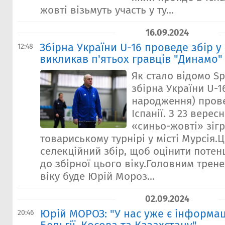
жовті візьмуть участь у ту...
16.09.2024
Збірна України U-16 проведе збір у 
12:48
викликав п'ятьох гравців "Динамо"
Як стало відомо Sp
збірна України U-1
народження) прове
Іспанії. З 23 верес
«синьо-жовті» зіг
товариському турнірі у місті Мурсія.
селекційний збір, щоб оцінити потен
до збірної цього віку.Головним трен
віку буде Юрій Мороз...
02.09.2024
Юрій МОРОЗ: "У нас уже є інформа
20:46