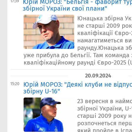
Юрій МОРОЗ: "Бельгія - фаворит тур
17:39
збірної України свої плани"
Юнацька збірна Ук
не старші 2009 ро
кваліфікації Євро-
намагатиметься ви
раунду.Юнацька зб
уже прибула до Бельгії. Там команда
кваліфікаційному раунді Євро-2025 (U-
20.09.2024
Юрій МОРОЗ: "Деякі клуби не відпус
15:20
збірну U-16"
23 вересня в найм
збірної України, U
старші 2009 року 
розпочнеться перши
який пройде в Іспа