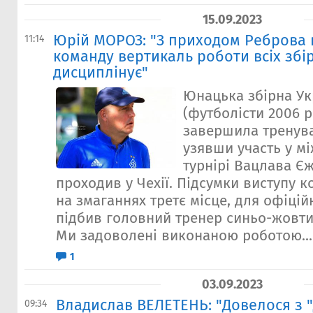
15.09.2023
Юрій МОРОЗ: "З приходом Реброва 
11:14
команду вертикаль роботи всіх збі
дисциплінує"
Юнацька збірна Ук
(футболісти 2006 
завершила тренува
узявши участь у м
турнірі Вацлава Єж
проходив у Чехії. Підсумки виступу к
на змаганнях третє місце, для офіцій
підбив головний тренер синьо-жовт
Ми задоволені виконаною роботою...
1
03.09.2023
Владислав ВЕЛЕТЕНЬ: "Довелося з 
09:34