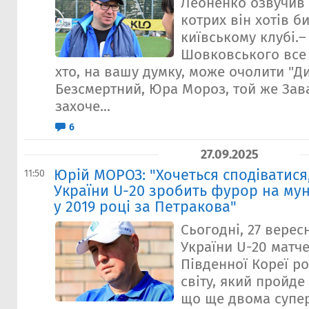
Леоненко озвучив 
котрих він хотів б
київському клубі.
Шовковського все 
хто, на вашу думку, може очолити "Д
Безсмертний, Юра Мороз, той же Зав
захоче...
6
27.09.2025
Юрій МОРОЗ: "Хочеться сподіватися
11:50
України U-20 зробить фурор на мунд
у 2019 році за Петракова"
Сьогодні, 27 верес
України U-20 матч
Південної Кореї р
світу, який пройде
що ще двома супе