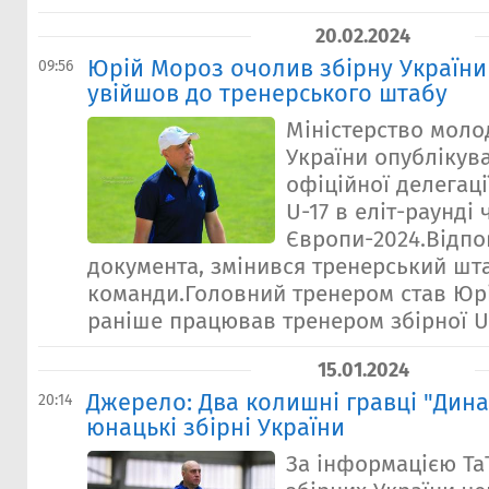
20.02.2024
Юрій Мороз очолив збірну України 
09:56
увійшов до тренерського штабу
Міністерство молод
України опублікув
офіційної делегаці
U-17 в еліт-раунді
Європи-2024.Відпо
документа, змінився тренерський шт
команди.Головний тренером став Юр
раніше працював тренером збірної U-
15.01.2024
Джерело: Два колишні гравці "Дин
20:14
юнацькі збірні України
За інформацією ТаТ