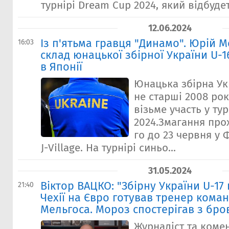
турнірі Dream Cup 2024, який відбудеть
12.06.2024
Із п'ятьма гравця "Динамо". Юрій 
16:03
склад юнацької збірної України U-
в Японії
Юнацька збірна Ук
не старші 2008 ро
візьме участь у ту
2024.Змагання прох
го до 23 червня у 
J-Village. На турнірі синьо...
31.05.2024
Віктор ВАЦКО: "Збірну України U-17
21:40
Чехії на Євро готував тренер коман
Мельгоса. Мороз спостерігав з бро
Журналіст та коме