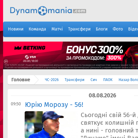
Новини
Команда
Матчі
Трансфери
Блоги
Фото
Віде
Головне
ЧС-2026
Трансфери
Сич
ПАОК
Назар Вол
08.08.2026
Юрію Морозу - 56!
09:50
Сьогодні свій 56-
святкує колишній 
а нині - головни