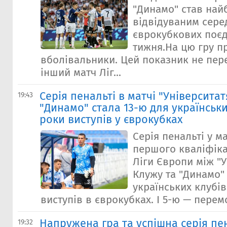
"Динамо" став най
відвідуваним серед
єврокубкових поєд
тижня.На цю гру п
вболівальники. Цей показник не пе
інший матч Ліг...
Серія пенальті в матчі "Університат
19:43
"Динамо" стала 13-ю для українських
роки виступів у єврокубках
Серія пенальті у ма
першого кваліфіка
Ліги Європи між "У
Клужу та "Динамо"
українських клубів
виступів в єврокубках. І 5-ю — перемо
Напружена гра та успішна серія пе
19:32