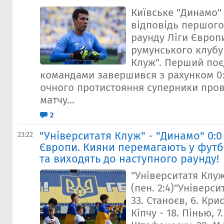
Київське "Динамо"
відповідь першого
раунду Ліги Європ
румунського клубу
Клуж". Перший по
командами завершився з рахунком 0
очного протистояння суперники про
матчу...
2
"Університатя Клуж" - "Динамо" 0:0 (
23:22
Європи. Кияни перемагають у футб
та виходять до наступного раунду!
"Університатя Клуж
(пен. 2:4)"Універси
33. Станоєв, 6. Крис
Кіпчу - 18. Пінью, 7