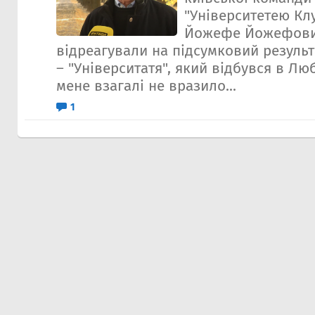
"Університетею Клу
Йожефе Йожефович
відреагували на підсумковий результ
– "Університатя", який відбувся в Лю
мене взагалі не вразило...
1