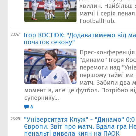
хвилин. Найбільш 
матчі і серія пенал
FootballHub.
Ігор КОСТЮК: "Додаватимемо від ма
23:47
початок сезону"
Прес-конференція
"Динамо" Ігоря Ко
перемоги над "Унів
першому таймі ми 
матч. Забили два м
моментів, але це футбол. Потрібно в
супернику...
8
"Університатя Клуж" - "Динамо" 0:0 (
23:25
Європи. Звіт про матч. Вдала гра Н
пенальті вивела киян на ПАОК