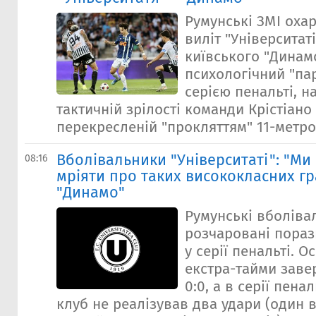
Румунські ЗМІ оха
виліт "Університат
київського "Динам
психологічний "па
серією пенальті, 
тактичній зрілості команди Крістіано 
перекресленій "прокляттям" 11-метров
Вболівальники "Університаті": "М
08:16
мріяти про таких висококласних гра
"Динамо"
Румунські вболіва
розчаровані пораз
у серії пенальті. О
екстра-тайми зав
0:0, а в серії пена
клуб не реалізував два удари (один 