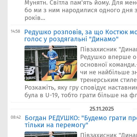
Мунятн. Світла пам'ять йому. Для мен
бо ми з ним народилися одного дня з
років...
Редушко розповів, за що Костюк м
14:58
голос у роздягальні "Динамо"
Півзахисник "Дина
Редушко вперше оп
основної команди.-
чи не найбільше з
тренерським стиле
Розкажіть, яку гру сповідує наставник.
була в U-19, тобто грати більше на фл
25.11.2025
Богдан РЕДУШКО: "Будемо грати пр
08:42
тільки на перемогу"
Півзахисник "Дина