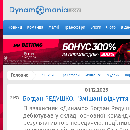
Новини
Команда
Матчі
Трансфери
Блоги
Фото
Віде
Головне
ЧС-2026
Трансфери
Мунгенге
Мудрик
Ка
01.12.2025
Богдан РЕДУШКО: "Змішані відчуття
21:53
Півзахисник «Динамо» Богдан Редуш
дебютував у складі основної команди
результативною передачею, поділивс