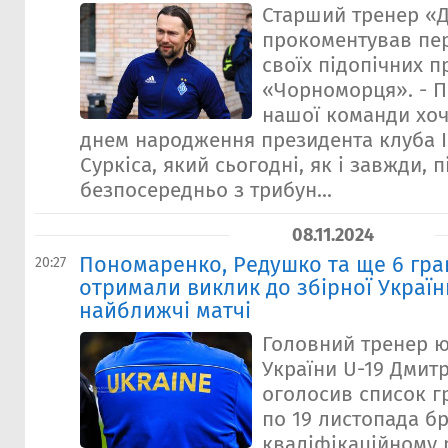
Старший тренер «
прокоментував пе
своїх підопічних п
«Чорноморця». - Пе
нашої команди хоч
днем народження президента клуба 
Суркіса, який сьогодні, як і завжди, 
безпосередньо з трибун...
08.11.2024
Пономаренко, Редушко та ще 6 гра
20:27
отримали виклик до збірної Україн
найближчі матчі
Головний тренер ю
України U-19 Дмит
оголосив список гр
по 19 листопада бр
кваліфікаційному 