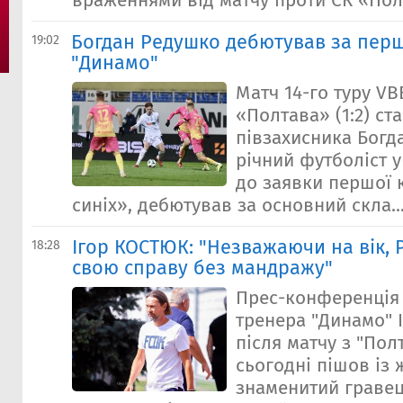
враженнями від матчу проти СК «Полт
Богдан Редушко дебютував за пер
19:02
"Динамо"
Матч 14-го туру VB
«Полтава» (1:2) с
півзахисника Богд
річний футболіст 
до заявки першої 
синіх», дебютував за основний скла..
Ігор КОСТЮК: "Незважаючи на вік,
18:28
свою справу без мандражу"
Прес-конференція 
тренера "Динамо" 
після матчу з "Пол
сьогодні пішов із 
знаменитий граве