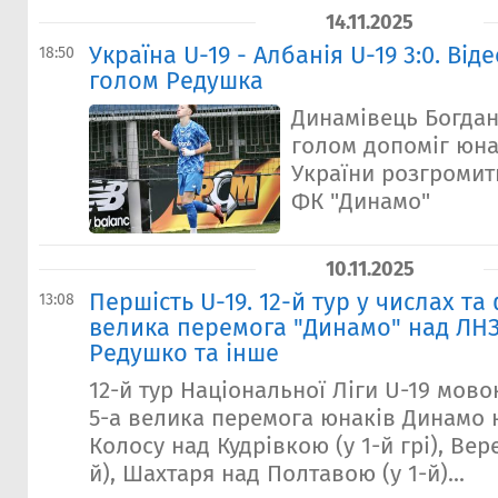
14.11.2025
Україна U-19 - Албанія U-19 3:0. Від
18:50
голом Редушка
Динамівець Богдан
голом допоміг юна
України розгромит
ФК "Динамо"
10.11.2025
Першість U-19. 12-й тур у числах та
13:08
велика перемога "Динамо" над ЛНЗ,
Редушко та інше
12-й тур Національної Ліги U-19 мово
5-а велика перемога юнаків Динамо н
Колосу над Кудрівкою (у 1-й грі), Вер
й), Шахтаря над Полтавою (у 1-й)...