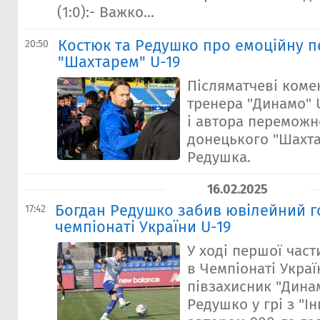
(1:0):- Важко...
Костюк та Редушко про емоційну п
20:50
"Шахтарем" U-19
Післяматчеві коме
тренера "Динамо" 
і автора переможн
донецького "Шахта
Редушка.
16.02.2025
Богдан Редушко забив ювілейний г
17:42
чемпіонаті України U-19
У ході першої част
в Чемпіонаті Украї
півзахисник "Дина
Редушко у грі з "І