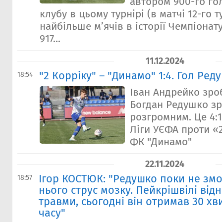
автором 900-го го
клубу в цьому турнірі (в матчі 12-го 
найбільше м’ячів в історії Чемпіонату
917...
11.12.2024
"2 Корріку" – "Динамо" 1:4. Гол Ред
18:54
Іван Андрейко зро
Богдан Редушко з
розгромним. Це 4:1
Ліги УЄФА проти «2
ФК "Динамо"
22.11.2024
Iгор КОСТЮК: "Редушко поки не змо
18:57
нього струс мозку. Пейкрішвілі від
травми, сьогодні він отримав 30 хв
часу"