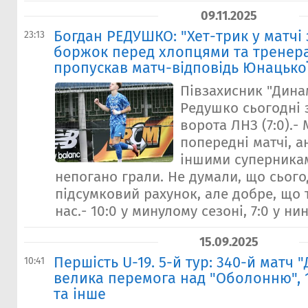
09.11.2025
Богдан РЕДУШКО: "Хет-трик у матчі
23:13
боржок перед хлопцями та тренера
пропускав матч-відповідь Юнацької
Півзахисник "Дина
Редушко сьогодні 
ворота ЛНЗ (7:0).-
попередні матчі, а
іншими суперника
непогано грали. Не думали, що сього
підсумковий рахунок, але добре, що 
нас.- 10:0 у минулому сезоні, 7:0 у ни
15.09.2025
Першість U-19. 5-й тур: 340-й матч 
10:41
велика перемога над "Оболонню", 
та інше