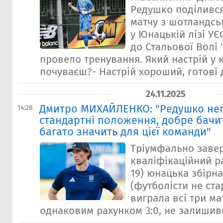
Редушко поділився
матчу з шотландсь
у Юнацькій лізі УЄ
до Стальової Волі
провело тренування. Який настрій у 
почуваєш?- Настрій хороший, готові д
24.11.2025
Дмитро МИХАЙЛЕНКО: "Редушко не
14:28
стандартні положення, добре бачит
багато значить для цієї команди"
Тріумфально заве
кваліфікаційний р
19) юнацька збірна
(футболісти не стар
виграла всі три мат
однаковим рахунком 3:0, не залишив