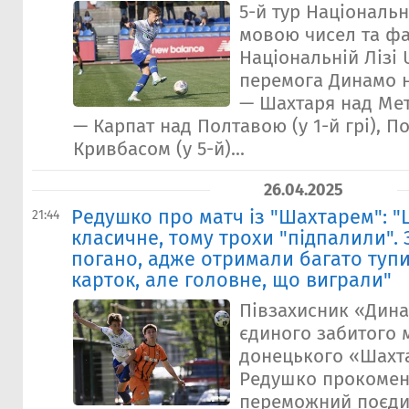
5-й тур Національн
мовою чисел та фак
Національній Лізі 
перемога Динамо н
— Шахтаря над Мета
— Карпат над Полтавою (у 1-й грі), П
Кривбасом (у 5-й)...
26.04.2025
Редушко про матч із "Шахтарем": "
21:44
класичне, тому трохи "підпалили". 
погано, адже отримали багато туп
карток, але головне, що виграли"
Півзахисник «Дина
єдиного забитого м
донецького «Шахт
Редушко прокомен
переможний поєди