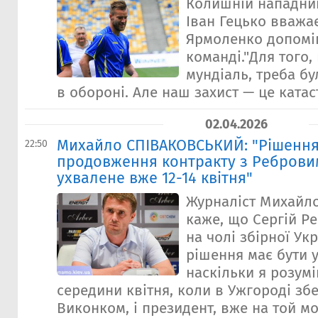
Колишній нападник
Іван Гецько вважа
Ярмоленко допоміг
команді."Для того,
мундіаль, треба бу
в обороні. Але наш захист — це катас
02.04.2026
Михайло СПІВАКОВСЬКИЙ: "Рішення
22:50
продовження контракту з Реброви
ухвалене вже 12-14 квітня"
Журналіст Михайл
каже, що Сергій Р
на чолі збірної Укр
рішення має бути 
наскільки я розумі
середини квітня, коли в Ужгороді збе
Виконком, і президент, вже на той м