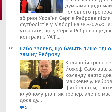
думками щодо май
головного тренера
збірної України Сергія Реброва післ
футболістів у відборі на ЧС-2026.«Пе
уточнити, що у Сергія Реброва ще дію
контракт з УАФ...
Сабо заявив, що бачить лише одно
13:08
заміну Реброву
Колишній тренер з
Йожеф Сабо вважа
команду варто до
Маркевичу."Ребро
футболістом, трох
клубному рівні як тренер, але не має
досвіду...
2