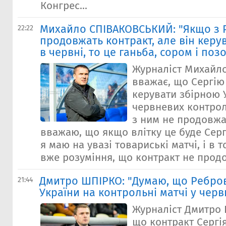
Конгрес...
Михайло СПІВАКОВСЬКИЙ: "Якщо з 
22:22
продовжать контракт, але він кер
в червні, то це ганьба, сором і поз
Журналіст Михайл
вважає, що Сергію
керувати збірною 
червневих контрол
з ним не продовжа
вважаю, що якщо влітку це буде Серг
я маю на увазі товариські матчі, і в 
вже розуміння, що контракт не продов
Дмитро ШПІРКО: "Думаю, що Ребров
21:44
України на контрольні матчі у черв
Журналіст Дмитро 
що контракт Сергі