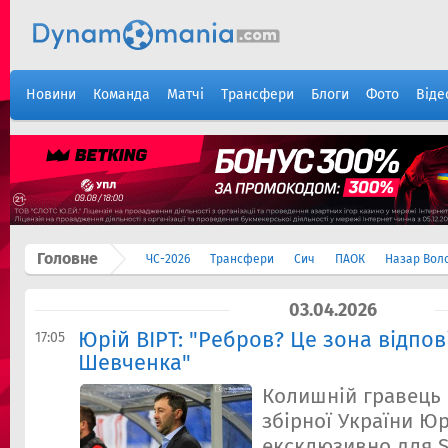
Новини
Команда
Матчі
Трансфери
Блоги
Фото
Віде
Головне
ЧС-2026
Трансфери
Сич
ПАОК
Назар Вол
03.04.2026
Юрій ВІРТ: "Ребров? Це зона відпов
17:05
Шевченка"
Колишній гравець 
збірної України Юр
ексклюзивно для S