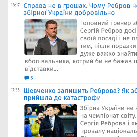
Справа не в грошах. Чому Ребров не
18:17
збірної України добровільно
Головний тренер з
Сергій Ребров дос
своїй посаді і не 
тим, після поразки
дуже важко знайти
вболівальника, котрий би не бажав ц
відставки...
5
Шевченко залишить Реброва? Як зб
17:35
прийшла до катастрофи
Збірна України не
на чемпіонат світу
Сергія Реброва і я
провалу національ