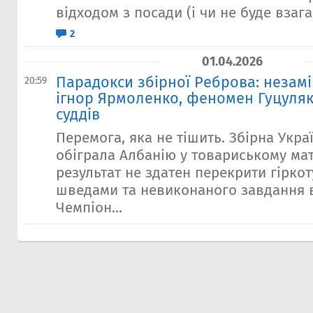
відходом з посади (і чи не буде взагал
2
01.04.2026
Парадокси збірної Реброва: незам
20:59
ігнор Ярмоленко, феномен Гуцуляк
суддів
Перемога, яка не тішить. Збірна Укра
обіграла Албанію у товариському мат
результат не здатен перекрити гіркот
шведами та невиконаного завдання 
Чемпіон...