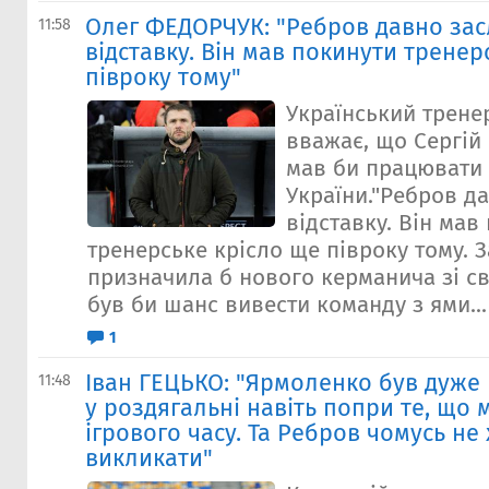
Олег ФЕДОРЧУК: "Ребров давно за
11:58
відставку. Він мав покинути тренер
півроку тому"
Український трене
вважає, що Сергій
мав би працювати 
України."Ребров д
відставку. Він мав
тренерське крісло ще півроку тому. З
призначила б нового керманича зі сво
був би шанс вивести команду з ями...
1
Іван ГЕЦЬКО: "Ярмоленко був дуже 
11:48
у роздягальні навіть попри те, що 
ігрового часу. Та Ребров чомусь не 
викликати"