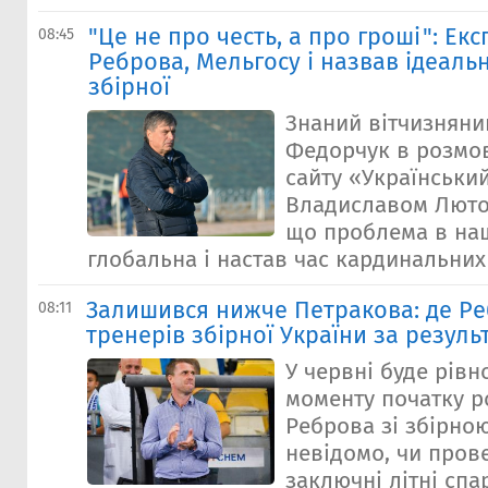
"Це не про честь, а про гроші": Екс
08:45
Реброва, Мельгосу і назвав ідеаль
збірної
Знаний вітчизняни
Федорчук в розмов
сайту «Українськи
Владиславом Люто
що проблема в на
глобальна і настав час кардинальних 
Залишився нижче Петракова: де Ре
08:11
тренерів збірної України за резуль
У червні буде рівн
моменту початку р
Реброва зі збірно
невідомо, чи пров
заключні літні сп