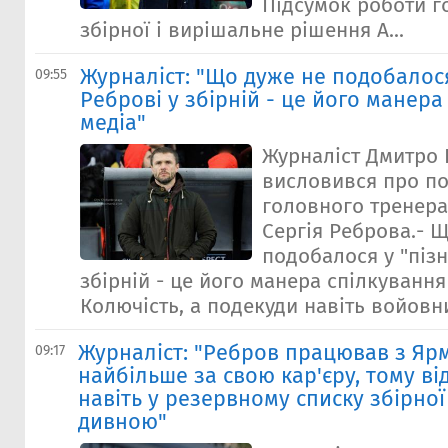
Підсумок роботи г
збірної і вирішальне рішення А...
Журналiст: "Що дуже не подобалося
09:55
Реброві у збірній - це його манера
медіа"
Журналіст Дмитро
висловився про по
головного тренера
Сергія Реброва.- 
подобалося у "пізн
збірній - це його манера спілкування 
Колючість, а подекуди навіть войовнич
Журналіст: "Ребров працював з Я
09:17
найбільше за свою кар'єру, тому від
навіть у резервному списку збірної
дивною"