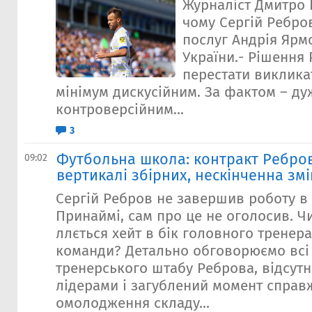
Журналіст Дмитро 
чому Сергій Ребро
послуг Андрія Ярмо
України.- Рішення
перестати виклика
мінімум дискусійним. За фактом – ду
контроверсійним...
3
Футбольна школа: контракт Ребров
09:02
вертикалі збірних, нескінченна зм
Сергій Ребров не завершив роботу в 
Принаймі, сам про це не оголосив. Ч
ллється хейт в бік головного тренер
команди? Детально обговорюємо всі
тренерського штабу Реброва, відсутн
лідерами і загублений момент справ
омолодження складу...