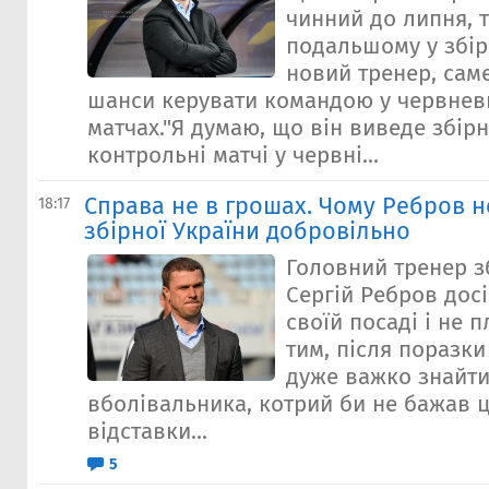
чинний до липня, 
подальшому у збір
новий тренер, сам
шанси керувати командою у червнев
матчах."Я думаю, що він виведе збірн
контрольні матчі у червні...
Справа не в грошах. Чому Ребров не
18:17
збірної України добровільно
Головний тренер з
Сергій Ребров дос
своїй посаді і не 
тим, після поразки
дуже важко знайти
вболівальника, котрий би не бажав ц
відставки...
5