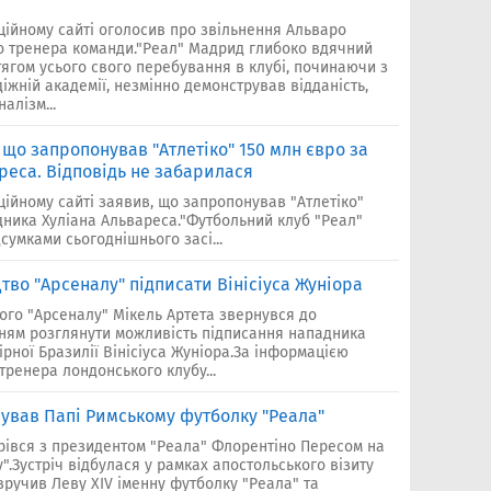
ційному сайті оголосив про звільнення Альваро
о тренера команди."Реал" Мадрид глибоко вдячний
ягом усього свого перебування в клубі, починаючи з
іжній академії, незмінно демонстрував відданість,
алізм...
 що запропонував "Атлетіко" 150 млн євро за
реса. Відповідь не забарилася
ійному сайті заявив, що запропонував "Атлетіко"
дника Хуліана Альвареса."Футбольний клуб "Реал"
сумками сьогоднішнього засі...
тво "Арсеналу" підписати Вінісіуса Жуніора
ого "Арсеналу" Мікель Артета звернувся до
нням розглянути можливість підписання нападника
ірної Бразилії Вінісіуса Жуніора.За інформацією
 тренера лондонського клубу...
ував Папі Римському футболку "Реала"
трівся з президентом "Реала" Флорентіно Пересом на
".Зустріч відбулася у рамках апостольського візиту
 вручив Леву XIV іменну футболку "Реала" та