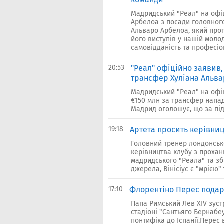
Мадридський "Реал" на офі
Арбелоа з посади головног
Альваро Арбелоа, який прот
його виступів у нашій молод
самовідданість та професіон
20:53
"Реал" офіційно заявив,
трансфер Хуліана Альва
Мадридський "Реал" на офіц
€150 млн за трансфер напа
Мадрид оголошує, що за під
19:18
Артета просить керівниц
Головний тренер лондонськ
керівництва клубу з проха
мадридського "Реала" та зб
джерела, Вінісіус є "мрією"
17:10
Флорентіно Перес подар
Папа Римський Лев XIV зус
стадіоні "Сантьяго Бернабеу
понтифіка до Іспанії.Перес