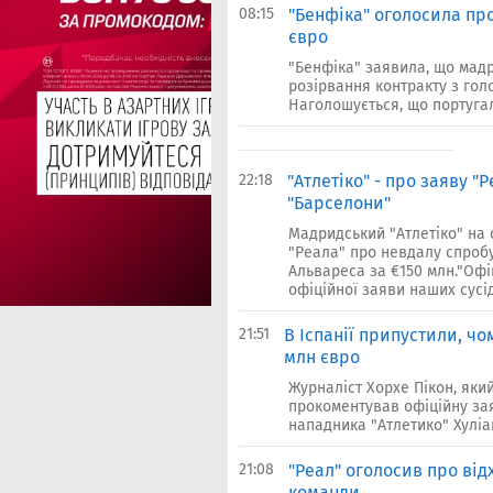
08:15
"Бенфіка" оголосила про
євро
"Бенфіка" заявила, що мадр
розірвання контракту з го
Наголошується, що португал
22:18
"Атлетіко" - про заяву "
"Барселони"
Мадридський "Атлетіко" на 
"Реала" про невдалу спроб
Альвареса за €150 млн."Офі
офіційної заяви наших сусіді
21:51
В Іспанії припустили, чо
млн євро
Журналіст Хорхе Пікон, яки
прокоментував офіційну за
нападника "Атлетико" Хуліан
21:08
"Реал" оголосив про від
команди