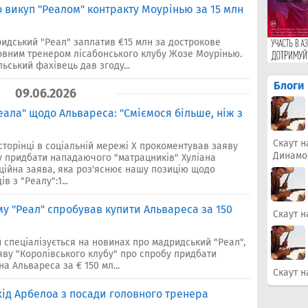
 викуп "Реалом" контракту Моурінью за 15 млн
идський "Реал" заплатив €15 млн за дострокове
ловним тренером лісабонського клубу Жозе Моурінью.
ьський фахівець дав згоду...
Блоги
09.06.2026
Реала" щодо Альвареса: "Сміємося більше, ніж з
Скаут н
сторінці в соціальній мережі X прокоментував заяву
Динамо
у придбати нападаючого "матрацників" Хуліана
ційна заява, яка роз'яснює нашу позицію щодо
в з "Реалу":1...
му "Реал" спробував купити Альвареса за 150
Скаут н
й спеціалізується на новинах про мадридський "Реал",
яву "Королівського клубу" про спробу придбати
а Альвареса за € 150 мл...
Скаут н
хід Арбелоа з посади головного тренера