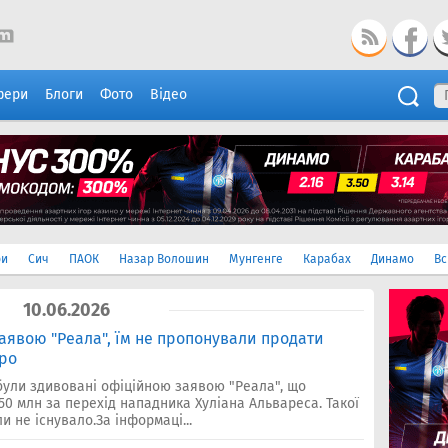
фери
Блоги
Фото
Відео
ри
Сич
ПАОК
Назар Волошин
Мунгенге
Карабах
Динамо
Вс
10.06.2026
заявою "Реала", їм не пропонували продати
вро
були здивовані офіційною заявою "Реала", що
0 млн за перехід нападника Хуліана Альвареса. Такої
 не існувало.За інформаці...