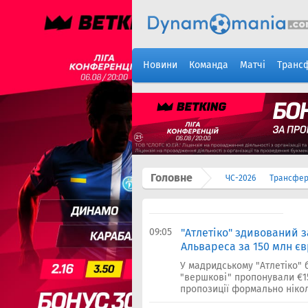
Новини
Команда
Матчі
Транс
Головне
ЧС-2026
Трансфе
09:05
"Атлетіко" здивований 
Альвареса за 150 млн є
У мадридському "Атлетіко" 
"вершкові" пропонували €15
пропозиції формально ніколи