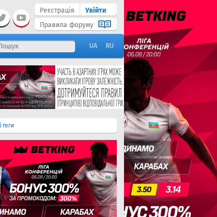
Реєстрація
Увійти
Правила форуму
UA
RU
і теги