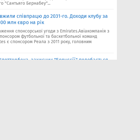
о "Сантьяго Бернабеу"...
овжили співпрацю до 2031-го. Доходи клубу за
00 млн євро на рік
ження спонсорської угоди з Emirates.Авіакомпанія з
понсором футбольної та баскетбольної команд
tes є спонсором Реала з 2011 року, головним
лоттербека, захисник "Боруссії" подобається
е коштувати 50–60 млн євро без урахування
сника "Боруссії" Дортмунд Ніко Шлоттербека.За
й захисник збірної Німеччини подобається Жозе
 «Реал» найближчим часом. Мадр...
ило: "Люди думають, що Кріштіану Роналду -
 Бразилії Данило висловився про роботу з
Кріштіану Роналду, з яким виступав у «Реалі» та
 ним у «Реалі». У Турині він був уже досвідченішим,
ав і завжди залишався максимально професійним...