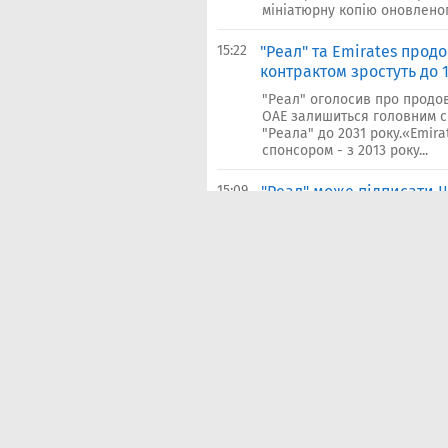
мініатюрну копію оновленог
15:22
"Реал" та Emirates прод
контрактом зростуть до 1
"Реал" оголосив про продов
ОАЕ залишиться головним с
"Реала" до 2031 року.«Emira
спонсором - з 2013 року...
15:09
"Реал" може підписати Ш
Моурінью. Трансфер мож
бонусів
"Реал" може підписати захи
інформацією Bild, 26-річни
Моурінью, який має очолити
14:13
Екс-гравець "Реала" Дан
ніби інопланетянин"
34-річний захисник збірної
португальським нападником 
«Ювентусі».«Так, і я грав із
але все одно багато забив