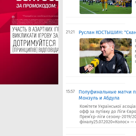
21:21
Руслан КОСТЫШИН: "Скан
15:57
Полуфинальные матчи пл
Монзуль и Абдула
Комітети Української асоціа
офф за путівку до Ліги Євр
Прем’єр-ліги сезону-2019/2
фіналу25.07.2020«Колос» — «