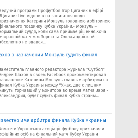
Ведучий програми Профутбол Ігор Циганик в ефірі
#ЦиганикLive відповів на запитання щодо
призначення Катерини Монзуль головною арбітринею
фінального поєдинку Кубка України.- Монзуль –
нормальний суддя, коли сама приймає рішення.Хоча
вчорашній матч між Зорею та Олександрією їй
абсолютно не вдався...
Шахов о назначении Монзуль судить финал
Заместитель главного редактора журнала "Футбол"
Андрей Шахов в своем Facebook прокомментировал
назначение Катенины Монзуль главным арбитром на
финал Кубка Украины между "Ужас, две с лишним
минуты торчавший у монитора во время матча Заря -
Александрия, будет судить финал Кубка страны...
 известно имя арбитра финала Кубка Украины
Комітети Української асоціації футболу призначили
офіційних осіб на фінальний матч Кубку України