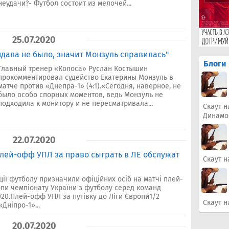
неудачи?- Футбол состоит из мелочей...
25.07.2020
дала не было, значит Монзуль справилась"
Блоги
Главный тренер «Колоса» Руслан Костышин
прокомментировал судейство Екатерины Монзуль в
матче против «Днепра-1» (4:1).«Сегодня, наверное, не
было особо спорных моментов, ведь Монзуль не
подходила к монитору и не пересматривала...
Скаут н
Динамо
22.07.2020
ей-офф УПЛ за право сыграть в ЛЕ обслужат
Скаут н
ції футболу призначили офіційних осіб на матчі плей-
опи чемпіонату України з футболу серед команд
020.Плей-офф УПЛ за путівку до Ліги Європи1/2
Скаут н
Дніпро-1»...
20.07.2020