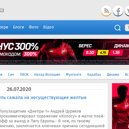
фери
Блоги
Фото
Відео
ри
Сич
ПАОК
Назар Волошин
Мунгенге
Карабах
Динамо
Вс
26.07.2020
уль сажала на несуществующие желтые
Полузащитник «Днепра-1» Андрей Цуриков
прокомментировал поражение «Колосу» в матче плей-
офф за выход в Лигу Европы.- В чем, по твоему
мнению, заключается ключевая причина сегодняшней