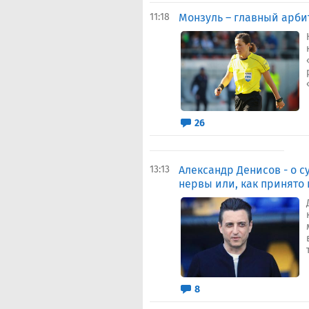
11:18
Монзуль – главный арбит
26
13:13
Александр Денисов - о с
нервы или, как принято 
8