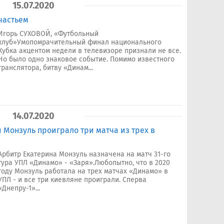
15.07.2020
счастьем
Игорь СУХОВОЙ, «Футбольный
клуб»Умопомрачительный финал национального
Кубка акцентом недели в телевизоре признали не все.
Но было одно знаковое событие. Помимо известного
транслятора, битву «Динам...
14.07.2020
и Монзуль проиграло три матча из трех в
Арбитр Екатерина Монзуль назначена на матч 31-го
тура УПЛ «Динамо» - «Заря».Любопытно, что в 2020
году Монзуль работала на трех матчах «Динамо» в
УПЛ - и все три киевляне проиграли. Сперва
«Днепру-1»...