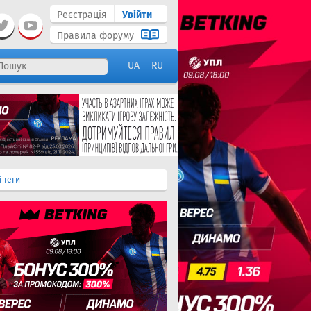
Реєстрація
Увійти
Правила форуму
UA
RU
і теги