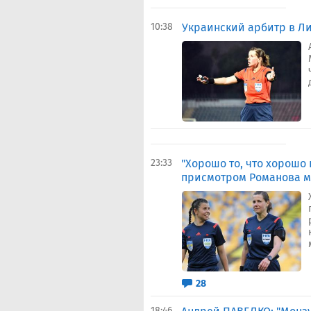
10:38
Украинский арбитр в Ли
23:33
"Хорошо то, что хорошо 
присмотром Романова м
28
18:46