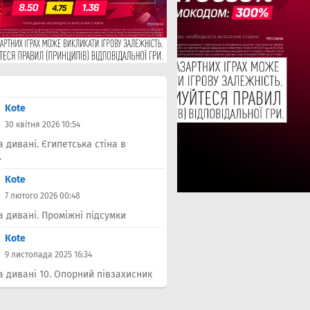
Kote
30 квітня 2026 10:54
а дивані. Єгипетська стіна в
.
Kote
7 лютого 2026 00:48
а дивані. Проміжні підсумки
Kote
9 листопада 2025 16:34
а дивані 10. Опорний півзахисник