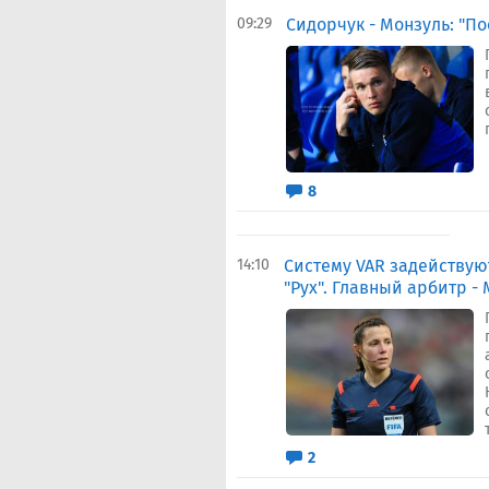
09:29
Сидорчук - Монзуль: "По
8
14:10
Систему VAR задействую
"Рух". Главный арбитр -
2