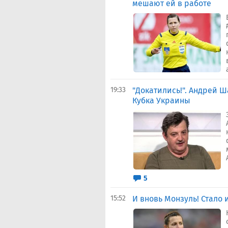
мешают ей в работе
19:33
"Докатились!". Андрей 
Кубка Украины
5
15:52
И вновь Монзуль! Стало