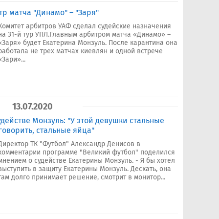
р матча "Динамо" – "Заря"
Комитет арбитров УАФ сделал судейские назначения
на 31-й тур УПЛ.Главным арбитром матча «Динамо» –
«Заря» будет Екатерина Монзуль. После карантина она
работала не трех матчах киевлян и одной встрече
«Зари»...
13.07.2020
удействе Монзуль: "У этой девушки стальные
говорить, стальные яйца"
Директор ТК "Футбол" Александр Денисов в
комментарии программе "Великий футбол" поделился
мнением о судействе Екатерины Монзуль. - Я бы хотел
выступить в защиту Екатерины Монзуль. Дескать, она
там долго принимает решение, смотрит в монитор...