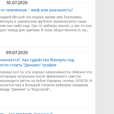
10.07.2020
ге чемпионов – миф или реальность?
Андрей ФесунВ последнее время имя Екатерины
Монзуль в украинском футболе произносится чаще,
чем чье-либо еще. Где-то арбитра хвалят, а где-то она
дает повод для критики. И пока общественность пр...
09.07.2020
кончается". Как судейство Монзуль под
огло стоить "Динамо" трофея
Хорошо все то, что хорошо заканчивается. Именно эта
поговорка актуальна после финального свистка
решающего матча за Кубок Украины сезона-2019/20. И
касается она в большей степени арбитров поединка
между "Динамо" и "Ворсклой"...