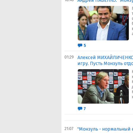
Андрей ПАВЕЛКО: "Монзу
5
01:29
Алексей МИХАЙЛИЧЕНКО: 
игру. Пусть Монзуль отд
7
21:07
"Монзуль - нормальный 