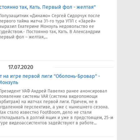
стоянно так, Кать. Первый фол - желтая"
Полузащитник «Динамо» Сергей Сидорчук после
первого тайма матча 31-го тура УПЛ с «Зарей»
выразил Екатерине Монзуль недовольство ее
судейством.- Постоянно так, Кать. В Александрии
первый фол – желтая,...
17.07.2020
т на игре первой лиги "Оболонь-Бровар" -
 Монзуль
Президент УАФ Андрей Павелко ранее анонсировал
появление системы VAR (cистема видеопомощи
арбитрам) на матчах первой лиги. Причем, не в
отдаленной перспективе, а уже с нынешнего сезона.
Как стало известно FootBoom, дело не стали
откладывать в долгий ящик и уже в предстоящем, 25-м
туре видеоассистентов задействуют в работе...