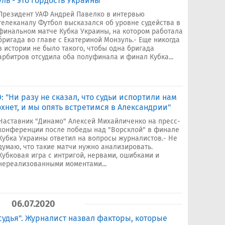
ль - это гордость Украины"
Президент УАФ Андрей Павелко в интервью
телеканалу Футбол высказался об уровне судейства в
финальном матче Кубка Украины, на котором работала
бригада во главе с Екатериной Монзуль.- Еще никогда
в истории не было такого, чтобы одна бригада
арбитров отсудила оба полуфинала и финал Кубка...
"Ни разу не сказал, что судьи испортили нам
охнет, и мы опять встретимся в Александрии"
Наставник "Динамо" Алексей Михайличенко на пресс-
конференции после победы над "Ворсклой" в финале
Кубка Украины ответил на вопросы журналистов.- Не
думаю, что такие матчи нужно анализировать.
Кубковая игра с интригой, нервами, ошибками и
нереализованными моментами...
06.07.2020
судья". Журналист назвал факторы, которые