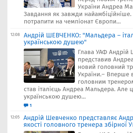
України Андреа Ма
Завдання як завжди найамбіційніше.
потрапити на чемпіонат Європи...
Андрій ШЕВЧЕНКО: "Мальдера – італ
12:08
українською душею"
Глава УАФ Андрій
представив Андре
новий головний тр
України.– Вперше в
головним тренером
став італієць Андреа Мальдера. Але це
українською душею...
1
Андрій Шевченко представляє Анд
12:05
якості головного тренера збірної У