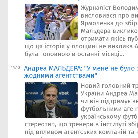
Журналіст Володи
висловився про ви
Ярмоленка до збір
Мальдера виклико
отримати якісь пуб
що ця історія у площині не виклика А
була головною в останні місяці...
Андреа МАЛЬДЕРА: "У мене не було 
14:10
жодними агентствами"
Новий головний тр
України Андреа Ма
чи він підтримує зв
футбольними аген
українському футбо
стереотип, що тренери в інституті з
під впливом агентських компаній та