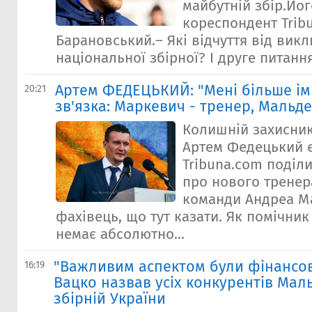
майбутній збір.Йо
кореспондент Trib
Барановський.– Які відчуття від викл
національної збірної? І друге питання.
Артем ФЕДЕЦЬКИЙ: "Мені більше і
20:21
зв'язка: Маркевич - тренер, Мальде
Колишній захисник
Артем Федецький 
Tribuna.com поділ
про нового тренер
команди Андреа М
фахівець, що тут казати. Як помічник
немає абсолютно...
"Важливим аспектом були фінансов
16:19
Вацко назвав усіх конкурентів Маль
збірній України