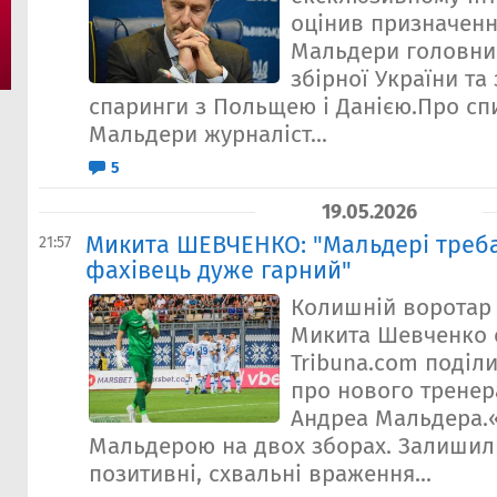
оцінив призначен
Мальдери головни
збірної України та
спаринги з Польщею і Данією.Про сп
Мальдери журналіст...
5
19.05.2026
Микита ШЕВЧЕНКО: "Мальдері треба
21:57
фахівець дуже гарний"
Колишній воротар
Микита Шевченко 
Tribuna.com поділ
про нового тренер
Андреа Мальдера.«
Мальдерою на двох зборах. Залишил
позитивні, схвальні враження...