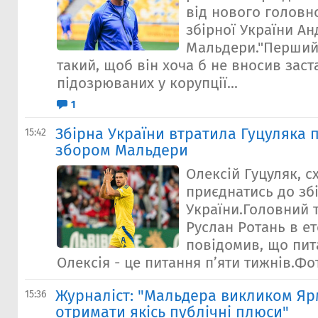
від нового головн
збірної України Ан
Мальдери."Перший 
такий, щоб він хоча б не вносив заст
підозрюваних у корупції...
1
Збірна України втратила Гуцуляка
15:42
збором Мальдери
Олексій Гуцуляк, с
приєднатись до зб
України.Головний 
Руслан Ротань в ет
повідомив, що пит
Олексія - це питання пʼяти тижнів.Фо
Журналіст: "Мальдера викликом Я
15:36
отримати якісь публічні плюси"