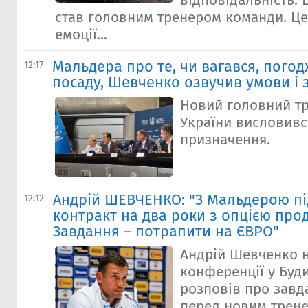
відповідальність. 
став головним тренером команди. Це
емоції...
Мальдера про те, чи вагався, пого
12:17
посаду, Шевченко озвучив умови і 
Новий головний тр
України висловивс
призначення.
Андрій ШЕВЧЕНКО: "З Мальдерою п
12:12
контракт на два роки з опцією про
Завдання – потрапити на ЄВРО"
Андрій Шевченко н
конференції у Буд
розповів про завд
перед новим трене