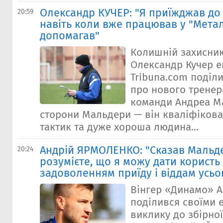
Олександр КУЧЕР: "Я приїжджав до
20:59
навіть коли вже працював у "Металі
допомагав"
Колишній захисник
Олександр Кучер 
Tribuna.com поділ
про нового тренер
команди Андреа М
сторони Мальдери — він кваліфікова
тактик та дуже хороша людина...
Андрій ЯРМОЛЕНКО: "Сказав Мальде
20:24
розумієте, що я можу дати користь з
задоволенням приїду і віддам усьо
Вінгер «Динамо» 
поділився своїми 
виклику до збірної