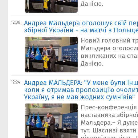
Данією.
Андреа Мальдера оголошує свій пе
12:36
збірної України - на матчі з Польщ
Новий головний т
Мальдера оголосив
викликаних на спа
Данією.
Андреа МАЛЬДЕРА: "У мене були інші
12:24
коли я отримав пропозицію очолит
Україну, я не мав жодних сумнівів"
Прес-конференція
наставника збірно
Мальдера.– Я дуже
тут. Щасливі взяти