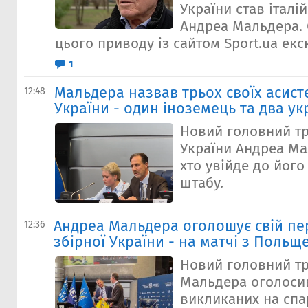
України став італі
Андреа Мальдера. 
цього приводу із сайтом Sport.ua екск
1
Мальдера назвав трьох своїх асисте
12:48
України - один іноземець та два ук
Новий головний тр
України Андреа Ма
хто увійде до його
штабу.
Андреа Мальдера оголошує свій пе
12:36
збірної України - на матчі з Польщ
Новий головний т
Мальдера оголосив
викликаних на спа