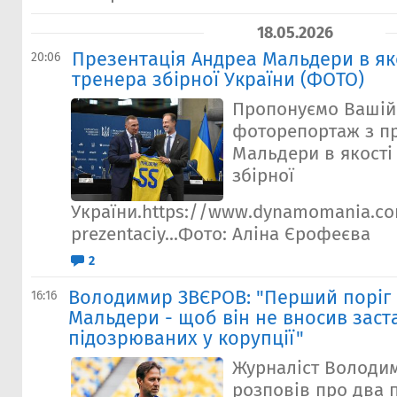
18.05.2026
Презентація Андреа Мальдери в як
20:06
тренера збірної України (ФОТО)
Пропонуємо Вашій 
фоторепортаж з пр
Мальдери в якості
збірної
України.https://www.dynamomania.c
prezentaciy...Фото: Аліна Єрофеєва
2
Володимир ЗВЄРОВ: "Перший поріг 
16:16
Мальдери - щоб він не вносив заст
підозрюваних у корупції"
Журналіст Володи
розповів про два 