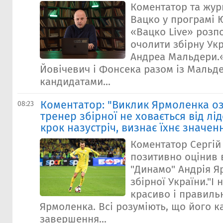
Коментатор та жур
Вацко у програмі 
«Вацко Live» розпо
очолити збірну Укр
Андреа Мальдери.
Йовічевич і Фонсека разом із Мальд
кандидатами...
Коментатор: "Виклик Ярмоленка о
08:23
тренер збірної не ховається від лід
крок назустріч, визнає їхнє значен
Коментатор Сергій
позитивно оцінив 
"Динамо" Андрія Я
збірної України."І 
красиво і правиль
Ярмоленка. Всі розуміють, що його к
завершення...