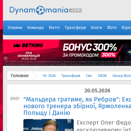
Новини
Команда
Матчі
Трансфери
Блоги
Фото
Віде
Головне
ЧС-2026
Трансфери
Сич
ПАОК
Назар Вол
20.05.2026
"Мальдера гратиме, як Ребров": Ек
09:07
нового тренера збірної, Ярмоленка
Польщу і Данію
Експерт Олег Федо
ексклюзивному ін