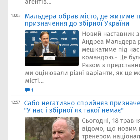
агентів...
Мальдера обрав місто, де житиме п
13:03
призначення до збірної України
Новий наставник з
Андреа Мальдера р
мешкатиме під час
командою.- Це бул
Разом з представн
ми оцінювали різні варіанти, як це 
місті...
1
Сабо негативно сприйняв признач
12:57
"У нас і збірної як такої немає"
Сьогодні, 18 травн
відомо, що новим
тренером націонал