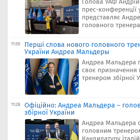
Голова УАФ Андрі
прес-конференції 
представляє Андре
головного тренера 
Перші слова нового головного тре
11:50
України Андреа Мальдеры
Андреа Мальдера 
своє призначення
тренером збірної У
Офіційно: Андреа Мальдера – голо
11:28
збірної України
Андреа Мальдера 
головним тренером
Кандидатуру італі