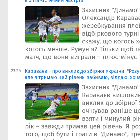
є оптимістичний настрій"
Захисник "Динамо" 
Олександр Карава
жеребкування пл
відбіркового турні
скажу, що когось х
когось менше. Румунія? Тільки щоб п
матч, що вони виграли – плюс-мінус т
23:26
Караваєв – про виклик до збірної України: "Роз
але я тримаю цей рівень, забиваю, віддаю, хоч
Захисник "Динамо
Караваєв висловив
виклик до збірної 
очікував раніше ц
взяти і минулий рі
рік – завжди тримав цей рівень. Я р
того, щоб бути і грати в "Динамо", т