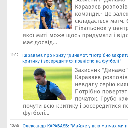
Караваєв розповів
команди.- Це залеж
складається матч. 
Пiхальонок у центр
якої миті може щось придумати і від
має досвід...
11:02
Караваєв про кризу "Динамо": "Потрібно закрит
критику і зосередитися повністю на футболі"
Захисник "Динамо
Караваєв розповів
невдалу серію киян
Потрібно повертат
початок. Грубо каж
почути всю критику і зосередитися п
футболі...
10:46
Олександр КАРАВАЄВ: "Майже у всіх матчах ми