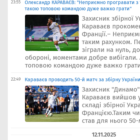
23:55
Олександр КАРАВАЄВ: "Неприємно програвати з 
такою топовою командою дуже важко грати"
Захисник збірної 
Караваєв прокомен
Франції.– Неприєм
таким рахунком. 
зіграли на нуль, д
обороні, моментами добре вибігали. 
топовою командою дуже важко грати.
22:49
Караваєв проводить 50-й матч за збірну Україн
Захисник "Динамо
Караваєв вийшов 
складі збірної Укра
Францією.Таким ч
став для нього 50-
12.11.2025