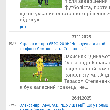
після завершення 
футболіста, проте
ще не ухвалив остаточного рішення.«
відтягую.....
1
27.11.2025
10:49
Караваєв – про ЄВРО-2016: "Не відчувався той н
конфлікт Ярмоленка та Степаненка"
Захисник "Динамо" 
Олександр Караває
національній кома
конфлікту між Анд
Тарасом Степаненк
я був запасний гравець, не...
26.11.2025
23:44
Олександр КАРАВАЄВ: "Що у Швеції, що у Польщі