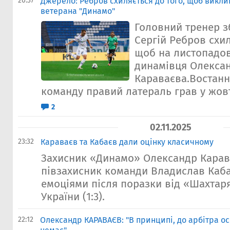
20:37
Джерело: Ребров схиляється до того, щоб виклик
ветерана "Динамо"
Головний тренер з
Сергій Ребров схил
щоб на листопадов
динамiвця Олекса
Караваєва.Востанн
команду правий латераль грав у жовтн
2
02.11.2025
23:32
Караваєв та Кабаєв дали оцінку класичному
Захисник «Динамо» Олександр Карав
півзахисник команди Владислав Каб
емоціями після поразки від «Шахтаря
України (1:3).
22:12
Олександр КАРАВАЄВ: "В принципі, до арбітра о