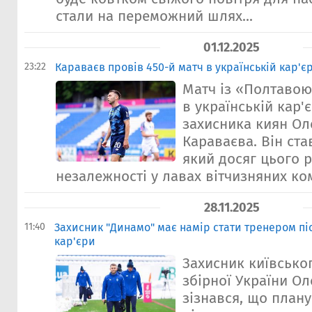
стали на переможний шлях...
01.12.2025
23:22
Караваєв провів 450-й матч в українській кар'єр
Матч із «Полтавою»
в українській кар'є
захисника киян Ол
Караваєва. Він ста
який досяг цього 
незалежності у лавах вітчизняних ком
28.11.2025
11:40
Захисник "Динамо" має намір стати тренером п
кар'єри
Захисник київсько
збірної України О
зізнався, що плану