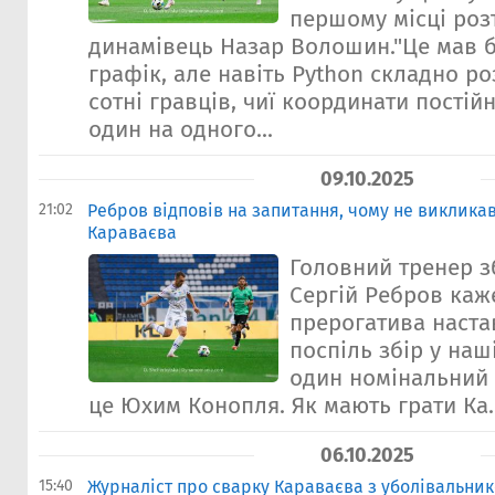
першому місці ро
динамівець Назар Волошин."Це мав 
графік, але навіть Python складно ро
сотні гравців, чиї координати пості
один на одного...
09.10.2025
21:02
Ребров відповів на запитання, чому не виклика
Караваєва
Головний тренер з
Сергій Ребров каже
прерогатива наста
поспіль збір у наш
один номінальний 
це Юхим Конопля. Як мають грати Ка..
06.10.2025
15:40
Журналіст про сварку Караваєва з уболівальнико