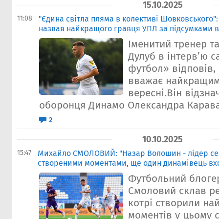
15.10.2025
11:08
"Єдина світла пляма в колективі Шовковського"
назвав найкращого гравця УПЛ за підсумками 
Іменитий тренер т
Дулуб в інтерв’ю с
футбол» відповів,
вважає найкращим
вересні.Він відзн
оборонця Динамо Олександра Караває
2
10.10.2025
15:47
Михайло СМОЛОВИЙ: "Назар Волошин - лідер се
створеними моментами, ще один динамівець вхо
Футбольний блоге
Смоловий склав ре
котрі створили на
моментів у цьому с