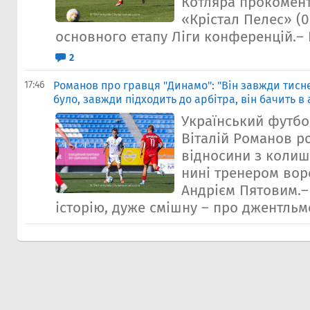
Котляра прокомент
«Крістал Пелес» (0:
основного етапу Ліги конференцій.– П
2
17:46
Романов про гравця "Динамо": "Він завжди тисне
було, завжди підходить до арбітра, він бачить в
Український футбо
Віталій Романов р
відносини з колиш
нині тренером вор
Андрієм Пятовим.–
історію, дуже смішну – про джентльме