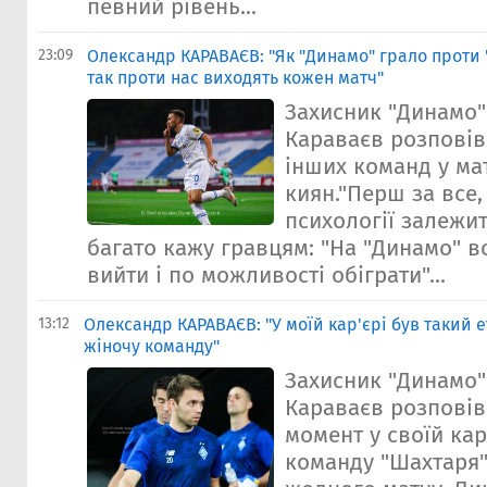
певний рівень...
23:09
Олександр КАРАВАЄВ: "Як "Динамо" грало проти "
так проти нас виходять кожен матч"
Захисник "Динамо
Караваєв розповів
інших команд у ма
киян."Перш за все,
психології залежит
багато кажу гравцям: "На "Динамо" в
вийти і по можливості обіграти"...
13:12
Олександр КАРАВАЄВ: "У моїй кар'єрі був такий ет
жіночу команду"
Захисник "Динамо
Караваєв розповів
момент у своїй кар
команду "Шахтаря" 