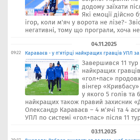
додому заїхати піс
Які емоції дійсно 
ігор, коли м'яч у ворота не лізе?- Зві
негативні, тому що програли, хоча не 
04.11.2025
09:22
Караваєв - у п'ятірці найкращих гравців УПЛ з
Завершився 11 тур
найкращих гравців
«гол+пас» продовж
вінгер «Кривбасу»
у якого 5 голів та 
найкращих також правий захисник 
Олександр Караваєв – 4 м'ячі та 4 аси
УПЛ по системі «гол+пас» після 11 турі
03.11.2025