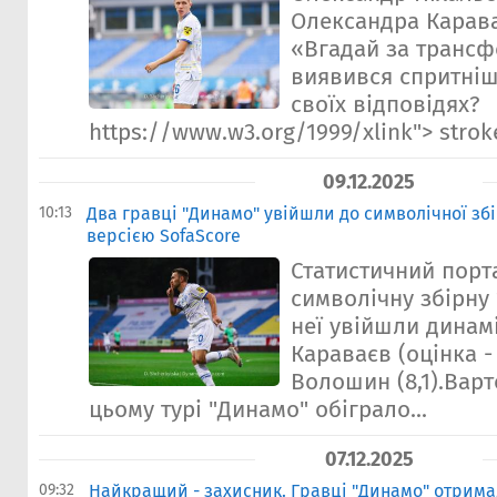
Олександра Карава
«Вгадай за трансф
виявився спритніш
своїх відповідях?
https://www.w3.org/1999/xlink"> stroke
09.12.2025
10:13
Два гравці "Динамо" увійшли до символічної збі
версією SofaScore
Статистичний порт
символічну збірну 
неї увійшли динам
Караваєв (оцінка - 
Волошин (8,1).Варт
цьому турі "Динамо" обіграло...
07.12.2025
09:32
Найкращий - захисник. Гравці "Динамо" отримал