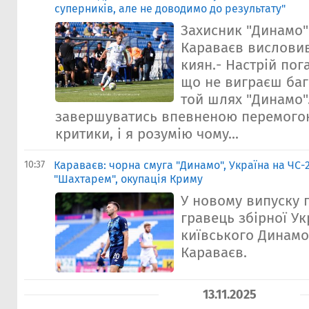
суперників, але не доводимо до результату"
Захисник "Динамо
Караваєв висловив
киян.- Настрій пог
що не виграєш бага
той шлях "Динамо"
завершуватись впевненою перемогою
критики, і я розумію чому...
10:37
Караваєв: чорна смуга "Динамо", Україна на ЧС-
"Шахтарем", окупація Криму
У новому випуску 
гравець збірної Ук
київського Динам
Караваєв.
13.11.2025