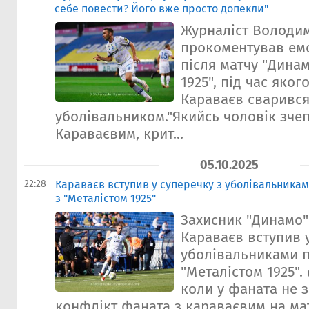
себе повести? Його вже просто допекли"
Журналіст Володи
прокоментував емо
після матчу "Динам
1925", під час яко
Караваєв сварився
уболівальником."Якийсь чоловік зчеп
Караваєвим, крит...
05.10.2025
22:28
Караваєв вступив у суперечку з уболівальникам
з "Металістом 1925"
Захисник "Динамо
Караваєв вступив у
уболівальниками пі
"Металістом 1925".
коли у фаната не 
конфлікт фаната з караваєвим на ма