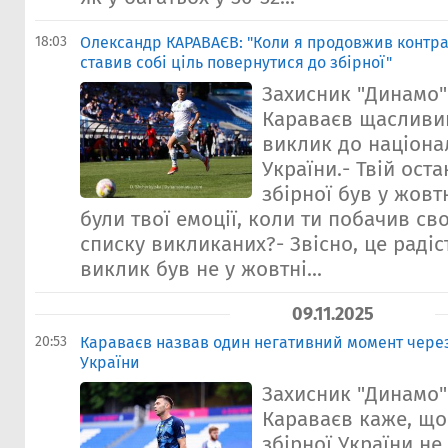
18:03
Олександр КАРАВАЄВ: "Коли я продовжив контрак
ставив собі ціль повернутися до збірної"
Захисник "Динамо
Караваєв щасливи
виклик до націона
України.- Твій ост
збірної був у жовт
були твої емоції, коли ти побачив св
списку викликаних?- Звісно, це радіс
виклик був не у жовтні...
09.11.2025
20:53
Караваєв назвав один негативний момент через
України
Захисник "Динамо
Караваєв каже, що
збірної України не