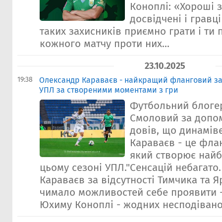
Коноплі: «Хороші 
досвідчені і гравці
таких захисників приємно грати і ти 
кожного матчу проти них...
23.10.2025
19:38
Олександр Караваєв - найкращий фланговий за
УПЛ за створеними моментами з гри
Футбольний блоге
Смоловий за допо
довів, що динамів
Караваєв - це фла
який створює найб
цьому сезоні УПЛ."Сенсацій небагато
Караваєв за відсутності Тимчика та 
чимало можливостей себе проявити -
Юхиму Коноплі - жодних несподіванок