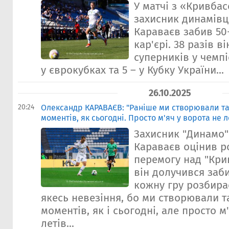
У матчі з «Кривбас
захисник динамівц
Караваєв забив 50-
кар'єрі. 38 разів 
суперників у чемпі
у єврокубках та 5 – у Кубку України...
26.10.2025
20:24
Олександр КАРАВАЄВ: "Раніше ми створювали так
моментів, як сьогодні. Просто м'яч у ворота не л
Захисник "Динамо
Караваєв оцінив р
перемогу над "Крив
він долучився заб
кожну гру розбира
якесь невезіння, бо ми створювали та
моментів, як і сьогодні, але просто м
летів...