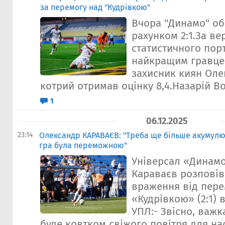
за перемогу над "Кудрівкою"
Вчора "Динамо" обі
рахунком 2:1.За ве
статистичного пор
найкращим гравце
захисник киян Оле
котрий отримав оцінку 8,4.Назарій Во
1
06.12.2025
23:14
Олександр КАРАВАЄВ: "Треба ще більше акумулю
гра була переможною"
Універсал «Динам
Караваєв розповів
враження від пере
«Кудрівкою» (2:1) в
УПЛ:- Звісно, важк
буде ковтком свіжого повітря для на