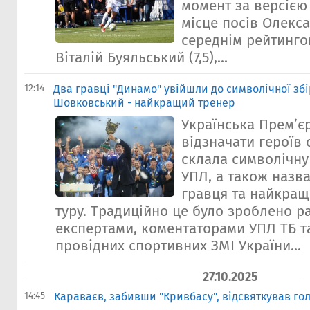
момент за версією 
місце посів Олекса
середнім рейтингом
Віталій Буяльський (7,5),...
12:14
Два гравці "Динамо" увійшли до символічної збір
Шовковський - найкращий тренер
Українська Прем’є
відзначати героїв 
склала символічну 
УПЛ, а також назв
гравця та найкращ
туру. Традиційно це було зроблено р
експертами, коментаторами УПЛ ТБ т
провідних спортивних ЗМІ України...
27.10.2025
14:45
Караваєв, забивши "Кривбасу", відсвяткував го