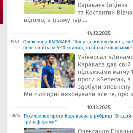
Караваєв (оцінка - 7
та Костянтин Вівча
відомо, в цьому турі...
14.12.2025
19:01
Олександр КАРАВАЄВ: "Коли такий футболіст, як
поле навіть на 5-10 хвилин, то він все одно мож
Універсал «Динам
Караваєв дав свій
підсумками матчу 1
проти «Вереса», в
здобули впевнену п
Ми сьогодні виконували все те, про 
10.12.2025
08:15
Пiхальонок проти Караваєва в рубриці "Вгадай 
трансферами"
Олександр Піхаль