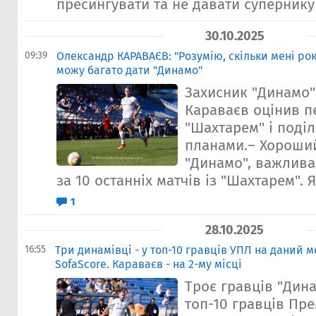
пресингувати та не давати супернику 
30.10.2025
09:39
Олександр КАРАВАЄВ: "Розумію, скільки мені рок
можу багато дати "Динамо"
Захисник "Динамо
Караваєв оцінив п
"Шахтарем" і поді
планами.– Хороший
"Динамо", важлива
за 10 останніх матчів із "Шахтарем". Як
1
28.10.2025
16:55
Три динамівці - у топ-10 гравців УПЛ на даний 
SofaScore. Караваєв - на 2-му місці
Троє гравців "Дин
топ-10 гравців Пре