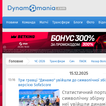
Новини
Команда
Матчі
Трансфери
Блоги
Фото
Віде
Головне
ЧС-2026
Трансфери
Сич
ПАОК
Назар Вол
15.12.2025
13:16
Три гравці "Динамо" увійшли до символічної збі
версією SofaScore
Статистичний порт
символічну збірну 
неї увійшли динам