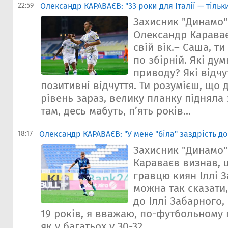
22:59
Олександр КАРАВАЄВ: "33 роки для Італії — тільк
Захисник "Динамо" 
Олександр Карава
свій вік.– Саша, т
по збірній. Які дум
приводу? Які відчу
позитивні відчуття. Ти розумієш, що
рівень зараз, велику планку підняла 
там, десь мабуть, п’ять років...
18:17
Олександр КАРАВАЄВ: "У мене "біла" заздрість до
Захисник "Динамо
Караваєв визнав, 
гравцю киян Іллі З
можна так сказати,
до Іллі Забарного, 
19 років, я вважаю, по-футбольному 
як у багатьох у 30-32...