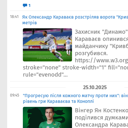
1
18:41
Як Олександр Караваєв розстріляв ворота "Крив
метрів
Захисник "Динамо
Караваєв опинивс
майданчику "Кривб
розгубився.
https://www.w3.org
stroke="none" stroke-width="1" fill="non
rule="evenodd"...
25.10.2025
09:45
"Прогресую після кожного матчу проти них": він
рівень гри Караваєва та Коноплі
Вінгер Ян Костенк
поділився думками
Олександра Карав