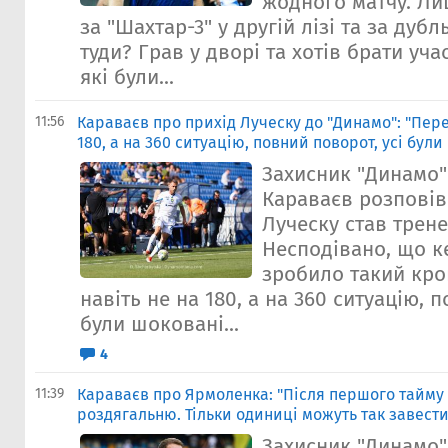
жодного матчу. Ли
за "Шахтар-3" у другій лізі та за дубл
туди? Грав у дворі та хотів брати учас
які були...
11:56
Караваєв про прихід Луческу до "Динамо": "Пере
180, а на 360 ситуацію, повний поворот, усі були
Захисник "Динамо
Караваєв розповів 
Луческу став трене
Несподівано, що к
зробило такий кро
навіть не на 180, а на 360 ситуацію, 
були шоковані...
4
11:39
Караваєв про Ярмоленка: "Після першого тайму і
роздягальню. Тільки одиниці можуть так завести
Захисник "Динамо