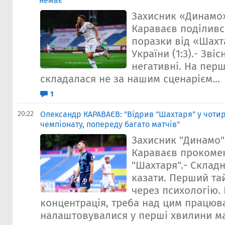
немає"
Захисник «Динамо
Караваєв поділивс
поразки від «Шахт
України (1:3).- Звіс
негативні. На пер
складалася не за нашим сценарієм...
1
20:22
Олександр КАРАВАЄВ: "Відрив "Шахтаря" у чоти
чемпіонату, попереду багато матчів"
Захисник "Динамо
Караваєв прокомен
"Шахтаря".- Склад
казати. Перший та
через психологію.
концентрація, треба над цим працюв
налаштовувалися у перші хвилини м