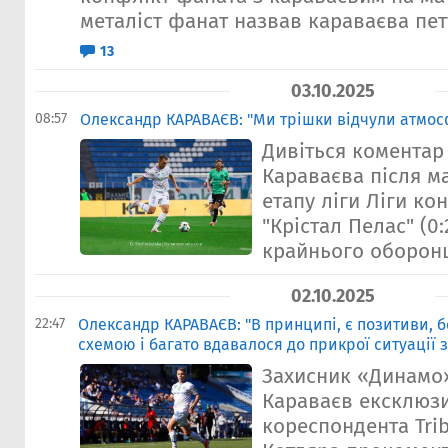
металіст фанат назвав караваєва пету
13
03.10.2025
08:57
Олександр КАРАВАЄВ: "Ми трішки відчули атмос
Дивіться коментар
Караваєва після м
етапу ліги Ліги ко
"Крістал Пелас" (0:
крайнього оборонц
02.10.2025
22:47
Олександр КАРАВАЄВ: "В принципі, є позитиви, 
схемою і багато вдавалося до прикрої ситуації 
Захисник «Динамо
Караваєв ексклюз
кореспондента Tri