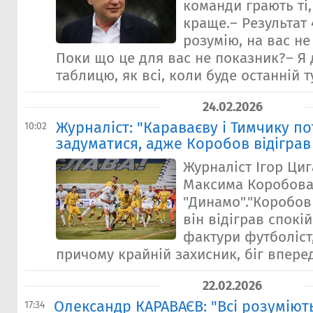
команди грають ті,
краще.– Результат 4
розумію, на вас н
Поки що це для вас не показник?– Я
таблицю, як всі, коли буде останній ту
24.02.2026
Журналіст: "Караваєву і Тимчику п
10:02
задуматися, адже Коробов відіграв
Журналіст Ігор Ци
Максима Коробова
"Динамо"."Коробов 
він відіграв спокі
фактури футболіст
причому крайній захисник, біг вперед
22.02.2026
Олександр КАРАВАЄВ: "Всі розуміют
17:34