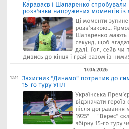
Караваєв і Шапаренко спробували 
розв'язки напружених моментів із 
Ці моменти зупине
розв’язкою… Ярмол
Шапаренко мають 
секунд, щоб вгада
далі. Гол, сейв чи
Дивись до кінця і грай разом із ними!
17.04.2026
Захисник "Динамо" потрапив до сим
12:14
15-го туру УПЛ
Українська Прем’є
відзначати героїв 
після догравання 
1925" — "Верес" ск
збірну 15-го туру 