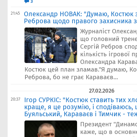
3
Олександр НОВАК: "Думаю, Костюк 
21:45
Реброва щодо правого захисника з
Журналіст Олексан
що головний трене
Сергій Ребров спо
кількість ігрової 
Олександра Карава
Костюк цей план зламав."Я думаю, К
Реброва, бо не грає Караваєв...
27.02.2026
Ігор СУРКІС: "Костюк ставить тих хло
20:37
краще, я це розумію, і сподіваюсь,
Буяльський, Караваєв і Тимчик - те
Президент "Динамо
каже, що в основн