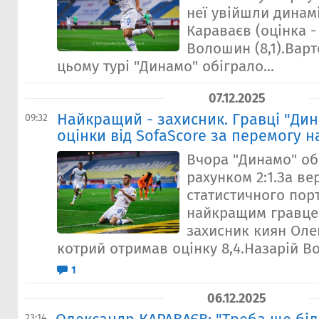
неї увійшли динам
Караваєв (оцінка - 
Волошин (8,1).Варт
цьому турі "Динамо" обіграло...
07.12.2025
Найкращий - захисник. Гравці "Ди
09:32
оцінки від SofaScore за перемогу н
Вчора "Динамо" обі
рахунком 2:1.За ве
статистичного пор
найкращим гравце
захисник киян Оле
котрий отримав оцінку 8,4.Назарій Во
1
06.12.2025
23:14