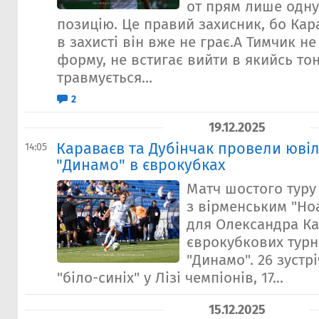
от прям лише одну
позицію. Це правий захисник, бо Кар
в захисті він вже не грає.А Тимчик н
форму, не встигає вийти в якийсь тон
травмується...
2
19.12.2025
Караваєв та Дубінчак провели ювіл
14:05
"Динамо" в єврокубках
Матч шостого туру
з вірменським "Ноа
для Олександра Ка
єврокубкових турн
"Динамо". 26 зустрі
"біло-синіх" у Лізі чемпіонів, 17...
15.12.2025