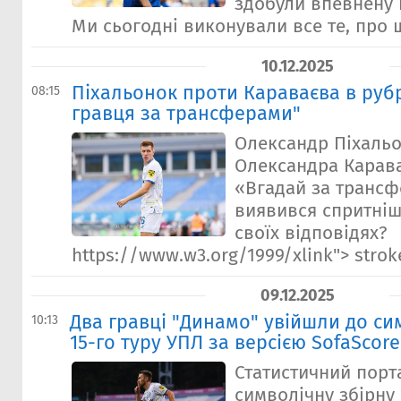
здобули впевнену п
Ми сьогодні виконували все те, про 
10.12.2025
Пiхальонок проти Караваєва в руб
08:15
гравця за трансферами"
Олександр Піхаль
Олександра Карава
«Вгадай за трансф
виявився спритніш
своїх відповідях?
https://www.w3.org/1999/xlink"> stroke
09.12.2025
Два гравці "Динамо" увійшли до си
10:13
15-го туру УПЛ за версією SofaScore
Статистичний порт
символічну збірну 