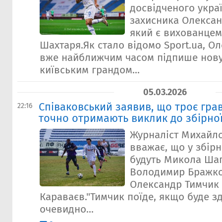
досвідченого укра
захисника Олексан
який є вихованцем
Шахтаря.Як стало відомо Sport.ua, О
вже найближчим часом підпише нову
київським грандом...
05.03.2026
Співаковський заявив, що троє гра
22:16
точно отримають виклик до збірної
Журналіст Михайл
вважає, що у збірн
будуть Микола Ша
Володимир Бражко
Олександр Тимчик
Караваєв."Тимчик поїде, якщо буде з
очевидно...