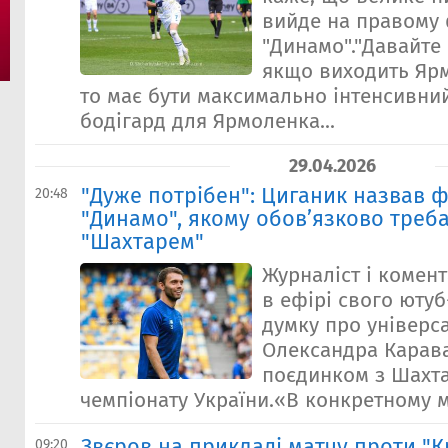
вийде на правому 
"Динамо"."Давайте 
якщо виходить Яр
то має бути максимально інтенсивни
бодігард для Ярмоленка...
29.04.2026
"Дуже потрібен": Циганик назвав ф
20:48
"Динамо", якому обов’язково треба
"Шахтарем"
Журналіст і комент
в ефірі свого юту
думку про універс
Олександра Карав
поєдинком з Шахта
чемпіонату України.«В конкретному ма
Звєров на прикладі матчу проти "
09:20