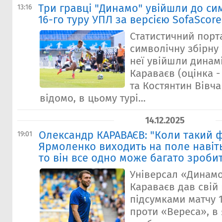
Три гравці "Динамо" увійшли до си
13:16
16-го туру УПЛ за версією SofaScore
Статистичний порт
символічну збірну 
неї увійшли динам
Караваєв (оцінка - 7
та Костянтин Вівча
відомо, в цьому турі...
14.12.2025
Олександр КАРАВАЄВ: "Коли такий ф
19:01
Ярмоленко виходить на поле навіть
то він все одно може багато зроби
Універсал «Динам
Караваєв дав свій
підсумками матчу 1
проти «Вереса», в