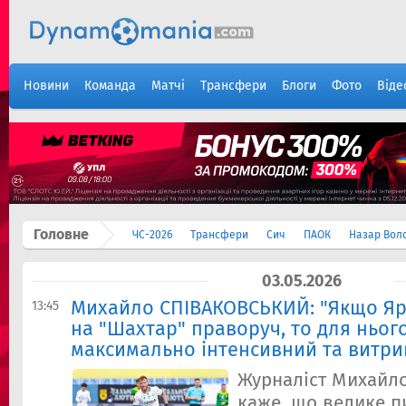
Новини
Команда
Матчі
Трансфери
Блоги
Фото
Віде
Головне
ЧС-2026
Трансфери
Сич
ПАОК
Назар Вол
03.05.2026
Михайло СПІВАКОВСЬКИЙ: "Якщо Я
13:45
на "Шахтар" праворуч, то для ньог
максимально інтенсивний та витри
Журналіст Михайл
каже, що велике пи