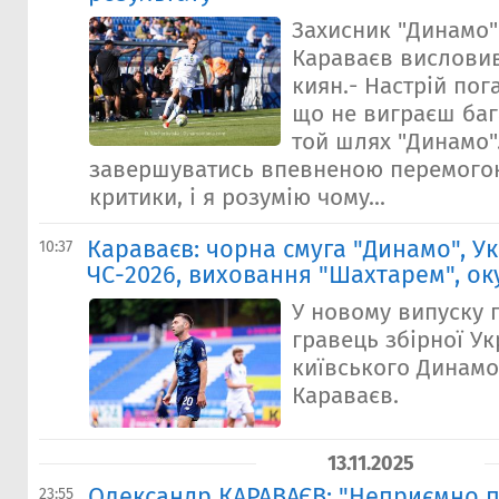
Захисник "Динамо
Караваєв висловив
киян.- Настрій пог
що не виграєш бага
той шлях "Динамо"
завершуватись впевненою перемогою
критики, і я розумію чому...
Караваєв: чорна смуга "Динамо", Ук
10:37
ЧС-2026, виховання "Шахтарем", ок
У новому випуску 
гравець збірної Ук
київського Динам
Караваєв.
13.11.2025
Олександр КАРАВАЄВ: "Неприємно п
23:55