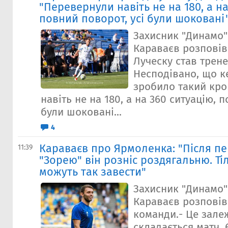
"Перевернули навіть не на 180, а на
повний поворот, усі були шоковані
Захисник "Динамо
Караваєв розповів 
Луческу став трене
Несподівано, що к
зробило такий кро
навіть не на 180, а на 360 ситуацію, 
були шоковані...
4
Караваєв про Ярмоленка: "Після пе
11:39
"Зорею" він розніс роздягальню. Ті
можуть так завести"
Захисник "Динамо
Караваєв розповів
команди.- Це залеж
складається матч. 