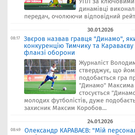
УПЛ за ключовими
динамівці виконал
передач, очолюючи відповідний рейти
30.01.2026
Звєров назвав гравця "Динамо", як
08:17
конкуренцію Тимчику та Караваєву
фланзі оборони
Журналіст Володи
стверджує, що йом
подобається гра п
"Динамо" Максима
стосується "Динам
молодих футболістів, дуже подобаєт
захисник Максим Коробов...
24.01.2026
Олександр КАРАВАЄВ: "Мій персона
08:49