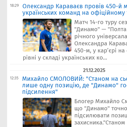
Олександр Караваєв провів 450-й м
18:29
українських команд на офіційному 
Матч 14-го туру се
"Динамо" — "Полтав
річного універсал
Олександра Карав
450-м, у кар’єрі н
рівні у складі українських ко...
21.12.2025
Михайло СМОЛОВИЙ: "Станом на сьо
12:35
лише одну позицію, де "Динамо" го
підсилення"
Блогер Михайло С
що "Динамо" точно
підсилювати пози
захисника."Станом 