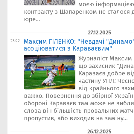
моєю інформацією
контракту з Шапаренком не сталося д
юре...
27.12.2025
Максим ГІЛЕНКО: "Невдачі "Динамо
23:22
асоціюватися з Караваєвим"
Журналіст Максим 
що захисник "Дин
Караваєв добре ві
частину УПЛ."Чесно
від крайнього захи
важко. Повернення до збірної Україн
обороні Караваєв там може не вибли
слова він більшість провальних матч
пропустив, або виходив на заміну...
26.12.2025