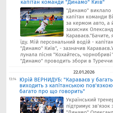
капітан команди "Динамо" Київ"
"Динамо" виклало 
капітан команди В
за кермом авто, а
захисник Олексан
Караваєв."Бачите, 
їду. Мій персональний водій - капіта
"Динамо" Київ", - зазначив Караваєв.
лунала пісня "Кохайтесь, чорнобриві"
"Динамо" проводить збори в Туреччині
22.01.2026
Юрій ВЕРНИДУБ: "Караваєв у багать
13:14
виходить з капітанською пов'язкою
багато про що говорить"
Український трене
підтримує зв'язок 
"Динамо" Олексан