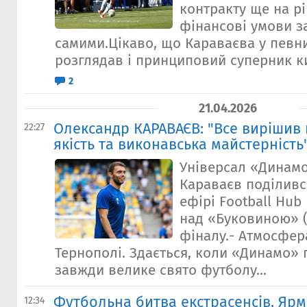
контракту ще на рі
фінансові умови з
самими.Цікаво, що Караваєва у певн
розглядав і принциповий суперник ки
2
21.04.2026
Олександр КАРАВАЄВ: "Все вирішив 
22:27
якість та виконавська майстерність
Універсал «Динам
Караваєв поділивс
ефірі Football Hub
над «Буковиною» (3
фіналу.- Атмосфер
Тернополі. Здається, коли «Динамо» 
завжди велике свято футболу...
Футбольна битва екстрасенсів. Яр
12:34