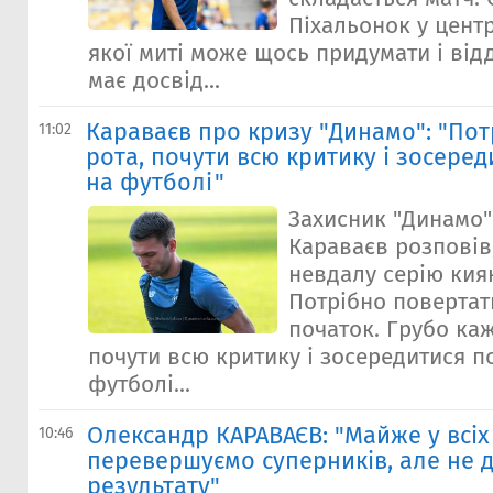
Пiхальонок у центр
якої миті може щось придумати і від
має досвід...
Караваєв про кризу "Динамо": "Пот
11:02
рота, почути всю критику і зосере
на футболі"
Захисник "Динамо
Караваєв розповів
невдалу серію киян
Потрібно повертат
початок. Грубо каж
почути всю критику і зосередитися п
футболі...
Олександр КАРАВАЄВ: "Майже у всіх
10:46
перевершуємо суперників, але не 
результату"