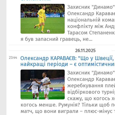
Захисник "Динамо" 
Олександр Караває
національній кома
конфлікту між Анд
Тарасом Степаненк
я був запасний гравець, не...
26.11.2025
Олександр КАРАВАЄВ: "Що у Швеції,
23:44
найкращі періоди – є оптимістични
Захисник "Динамо" 
Олександр Карава
жеребкування пл
відбіркового турні
скажу, що когось х
когось менше. Румунія? Тільки щоб п
матч, що вони виграли – плюс-мінус т