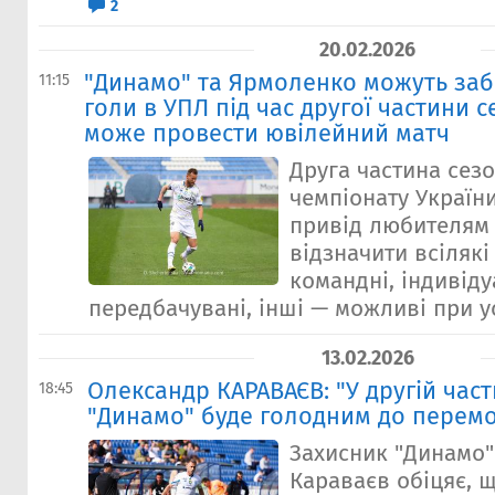
2
20.02.2026
"Динамо" та Ярмоленко можуть заб
11:15
голи в УПЛ під час другої частини с
може провести ювілейний матч
Друга частина сезо
чемпіонату Україн
привід любителям 
відзначити всілякі 
командні, індивіду
передбачувані, інші — можливі при ус
13.02.2026
Олександр КАРАВАЄВ: "У другій част
18:45
"Динамо" буде голодним до перемо
Захисник "Динамо
Караваєв обіцяє, 