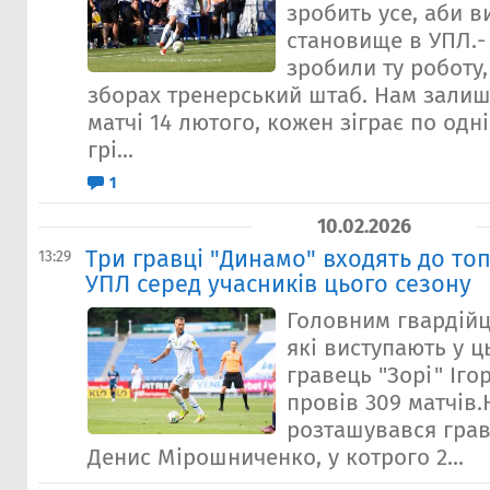
зробить усе, аби в
становище в УПЛ.-
зробили ту роботу,
зборах тренерський штаб. Нам залиш
матчі 14 лютого, кожен зіграє по одн
грі...
1
10.02.2026
Три гравці "Динамо" входять до топ
13:29
УПЛ серед учасників цього сезону
Головним гвардійц
які виступають у ц
гравець "Зорі" Іго
провів 309 матчів.
розташувався грав
Денис Мірошниченко, у котрого 2...