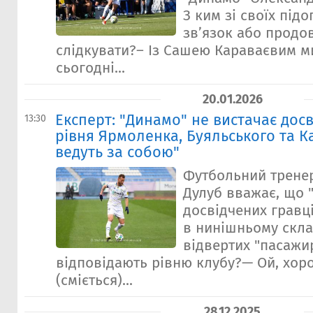
З ким зі своїх під
зв’язок або продо
слідкувати?– Із Сашею Караваєвим м
сьогодні...
20.01.2026
Експерт: "Динамо" не вистачає дос
13:30
рівня Ярмоленка, Буяльського та Ка
ведуть за собою"
Футбольний тренер
Дулуб вважає, що 
досвідчених гравц
в нинішньому скла
відвертих "пасажир
відповідають рівню клубу?— Ой, хор
(сміється)...
28.12.2025