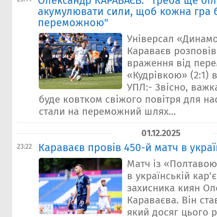
Олександр КАРАВАЄВ: "Треба ще бі
акумулювати сили, щоб кожна гра 
переможною"
Універсал «Динам
Караваєв розповів
враження від пере
«Кудрівкою» (2:1) в
УПЛ:- Звісно, важк
буде ковтком свіжого повітря для на
стали на переможний шлях...
01.12.2025
Караваєв провів 450-й матч в україн
23:22
Матч із «Полтавою»
в українській кар'є
захисника киян Ол
Караваєва. Він ста
який досяг цього 