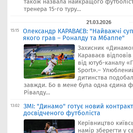
також назвала найкращого футболіс
тренера 15-го туру...
21.03.2026
Олександр КАРАВАЄВ: "Найважчі су
15:15
якого грав – Роналду та Мбаппе"
Захисник «Динамо
Караваєв відповів
від ютуб-каналу «
Sport».– Улюблени
дитинства подоба
завжди. Бо в мене була одна єдина ф
Рівалду...
ЗМІ: "Динамо" готує новий контрак
13:02
досвідченого футболіста
Керівництво київс
намір зберегти у с