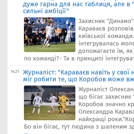
дуже гарна для нас таблиця, але в
сильні амбіції"
Захисник "Динамо
Караваєв розповів
київської команди.
інтегрувалась моло
допомагаєте їм, як
по команді?- Та в принципі інтегрувати
Журналіст: "Караваєв навіть у свої
14:21
міг робити те, що Коробов може вж
Журналіст Олексан
що бігає захисник
Коробов значно к
Олександра Карава
найкращі роки."Ко
Бо він бігає, тут людина з шаленим зд