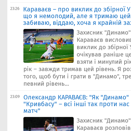
Караваєв – про виклик до збірної У
23:26
що я немолодий, але я тримаю цей 
забиваю, віддаю, хоча я крайній з
Захисник "Динамо
Караваєв висловив
виклик до збірної 
очікував раніше ц
взяти і минулий рі
рік – завжди тримав цей рівень. Я р
того, щоб бути і грати в "Динамо", т
певний рівень...
Олександр КАРАВАЄВ: "Як "Динамо"
23:09
"Кривбасу" – всі інші так проти на
матч"
Захисник "Динамо
Караваєв розповів