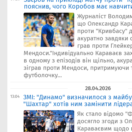
пояснив, чого Коробов має навчит
Журналіст Володим
що Олександр Кара
проти "Кривбасу" 
акуратно завдяки 
грав проти Глейке
Мендоси."Індивідуально Караваєв за
в одному з епізодів він щільно, акура
зіграв проти Мендоси, притримуючи 
футболочку...
28.04.2026
ЗМІ: "Динамо" визначилося з майбу
13:04
"Шахтар" хотів ним замінити лідер
Як стало відомо "Ф
досягло згоди з О
Караваєвим щодо