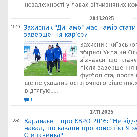
незалежності у лавах вітчизняних ком
28.11.2025
Захисник "Динамо" має намір стати
11:40
завершення кар'єри
Захисник київсько
збірної України О
зізнався, що плану
після завершення 
футболіста, проте
ще не ухвалив остаточного рішення.«
відтягую.....
1
27.11.2025
Караваєв – про ЄВРО-2016: "Не відч
10:49
накал, що казали про конфлікт Яр
Степаненка"