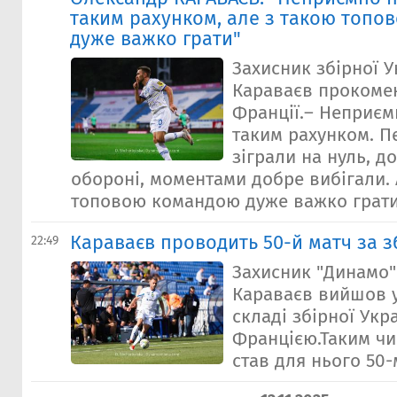
таким рахунком, але з такою топ
дуже важко грати"
Захисник збірної 
Караваєв прокомен
Франції.– Неприєм
таким рахунком. 
зіграли на нуль, д
обороні, моментами добре вибігали. 
топовою командою дуже важко грати.
Караваєв проводить 50-й матч за з
22:49
Захисник "Динамо
Караваєв вийшов 
складі збірної Укра
Францією.Таким ч
став для нього 50-