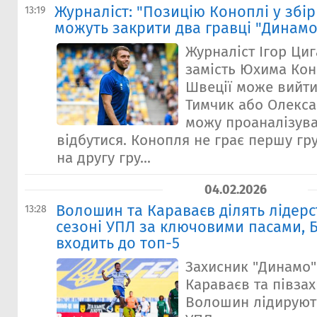
Журналіст: "Позицію Коноплі у збір
13:19
можуть закрити два гравці "Динамо
Журналіст Ігор Ци
замість Юхима Кон
Швеції може вийт
Тимчик або Олекса
можу проаналізув
відбутися. Конопля не грає першу гру
на другу гру...
04.02.2026
Волошин та Караваєв ділять лідерс
13:28
сезоні УПЛ за ключовими пасами, 
входить до топ-5
Захисник "Динамо
Караваєв та півза
Волошин лідирують