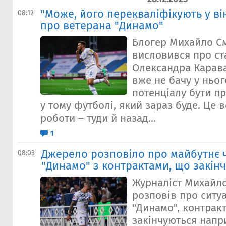
"Може, його перекваліфікують у ві
08:12
про ветерана "Динамо"
Блогер Михайло С
висловився про с
Олександра Карава
вже не бачу у ньог
потенціалу бути п
у тому футболі, який зараз буде. Це 
роботи – туди й назад...
1
Джерело розповіло про майбутнє 
08:03
"Динамо" з контрактами, що закін
Журналіст Михайл
розповів про ситу
"Динамо", контрак
закінчуються напри