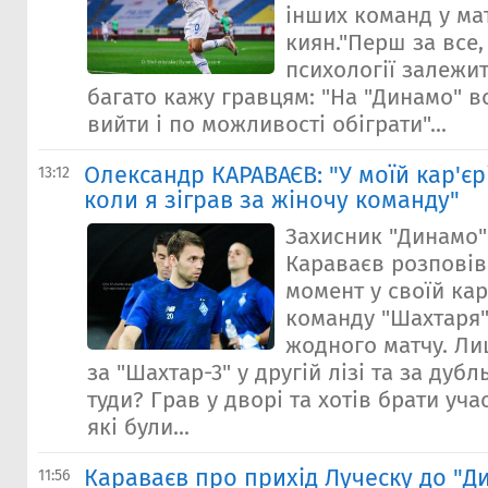
інших команд у ма
киян."Перш за все,
психології залежит
багато кажу гравцям: "На "Динамо" в
вийти і по можливості обіграти"...
Олександр КАРАВАЄВ: "У моїй кар'єрі
13:12
коли я зіграв за жіночу команду"
Захисник "Динамо
Караваєв розповів
момент у своїй кар
команду "Шахтаря" 
жодного матчу. Ли
за "Шахтар-3" у другій лізі та за дубл
туди? Грав у дворі та хотів брати учас
які були...
Караваєв про прихід Луческу до "Д
11:56