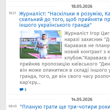
18.05.2026
Журналіст: "Наскільки я розумію, К
18:21
схильний до того, щоб прийняти п
іншого українського гранда"
Журналіст Ігор Ци
наразі захисник "
Караваєв не плану
новий контракт з 
клубом."Караваєв 
прийняв пропозицію київського "Дина
він може опинитися в складі іншого 
гранда, того, де він свого часу розп
кар'єру...
3
14.05.2026
"Планую грати ще три-чотири роки
08:45