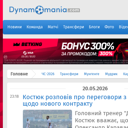
Новини
Команда
Матчі
Трансфери
Блоги
Фото
Віде
Головне
ЧС-2026
Трансфери
Мунгенге
Мудрик
Ка
20.05.2026
Костюк розповів про переговори з
23:18
щодо нового контракту
Головний тренер "
Костюк вважає, що
Олександр Караває