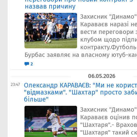
назвав причину
Захисник "Динамо
Караваєв наразі н
вести переговори 
клубом щодо підп
контракту.Футболь
Бурбас заявляє на власному ютуб-кана
2
06.05.2026
Олександр КАРАВАЄВ: "Ми не корис
23:47
"відмазками". "Шахтар" просто заб
більше"
Захисник "Динамо
Караваєв оцінив п
"Шахтаря".- Врахо
"Шахтаря" такий с