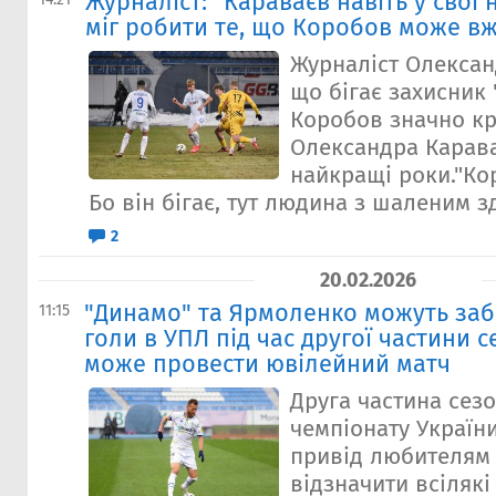
Журналіст: "Караваєв навіть у свої
міг робити те, що Коробов може вж
Журналіст Олексан
що бігає захисник
Коробов значно к
Олександра Карава
найкращі роки."Ко
Бо він бігає, тут людина з шаленим зд
2
20.02.2026
"Динамо" та Ярмоленко можуть заб
11:15
голи в УПЛ під час другої частини с
може провести ювілейний матч
Друга частина сезо
чемпіонату Україн
привід любителям 
відзначити всілякі 