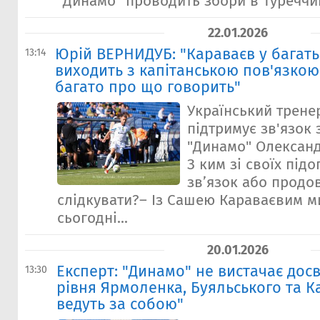
"Динамо" проводить збори в Туреччині
22.01.2026
Юрій ВЕРНИДУБ: "Караваєв у багать
13:14
виходить з капітанською пов'язкою
багато про що говорить"
Український трене
підтримує зв'язок 
"Динамо" Олексан
З ким зі своїх під
зв’язок або продо
слідкувати?– Із Сашею Караваєвим м
сьогодні...
20.01.2026
Експерт: "Динамо" не вистачає дос
13:30
рівня Ярмоленка, Буяльського та Ка
ведуть за собою"