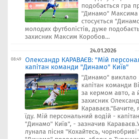
подобається гра п
"Динамо" Максима
стосується "Динам
молодих футболістів, дуже подобаєт
захисник Максим Коробов...
24.01.2026
Олександр КАРАВАЄВ: "Мій персона
08:49
капітан команди "Динамо" Київ"
"Динамо" виклало 
капітан команди В
за кермом авто, а
захисник Олексан
Караваєв."Бачите, 
їду. Мій персональний водій - капіта
"Динамо" Київ", - зазначив Караваєв.
лунала пісня "Кохайтесь, чорнобриві"