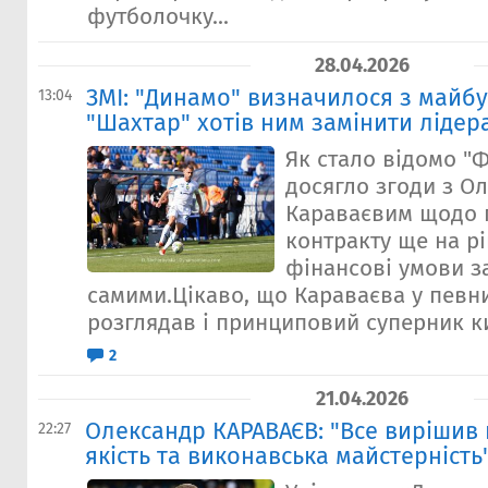
футболочку...
28.04.2026
ЗМІ: "Динамо" визначилося з майбу
13:04
"Шахтар" хотів ним замінити лідер
Як стало відомо "Ф
досягло згоди з О
Караваєвим щодо
контракту ще на рі
фінансові умови з
самими.Цікаво, що Караваєва у певн
розглядав і принциповий суперник ки
2
21.04.2026
Олександр КАРАВАЄВ: "Все вирішив 
22:27
якість та виконавська майстерність