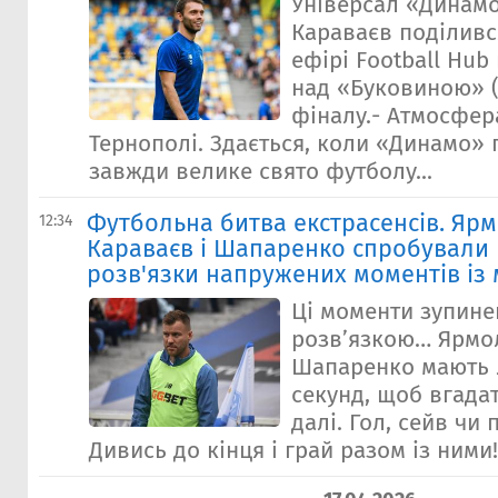
Універсал «Динам
Караваєв поділивс
ефірі Football Hub
над «Буковиною» (3
фіналу.- Атмосфер
Тернополі. Здається, коли «Динамо» 
завжди велике свято футболу...
Футбольна битва екстрасенсів. Яр
12:34
Караваєв і Шапаренко спробували 
розв'язки напружених моментів із 
Ці моменти зупине
розв’язкою… Ярмол
Шапаренко мають 
секунд, щоб вгада
далі. Гол, сейв чи
Дивись до кінця і грай разом із ними!