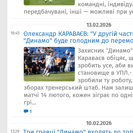
командні, індивіду
передбачувані, інші — можливі при ус
13.02.2026
Олександр КАРАВАЄВ: "У другій част
18:45
"Динамо" буде голодним до перемо
Захисник "Динамо
Караваєв обіцяє, 
зробить усе, аби в
становище в УПЛ.-
зробили ту роботу,
зборах тренерський штаб. Нам залиш
матчі 14 лютого, кожен зіграє по одн
грі...
1
10.02.2026
Три гравці "Динамо" входять до топ
13:29