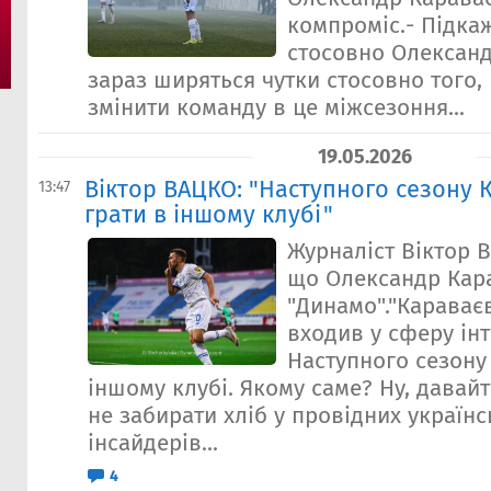
компроміс.- Підкаж
стосовно Олександ
зараз ширяться чутки стосовно того,
змінити команду в це міжсезоння...
19.05.2026
Віктор ВАЦКО: "Наступного сезону 
13:47
грати в іншому клубі"
Журналіст Віктор 
що Олександр Кар
"Динамо"."Караваєв
входив у сферу інт
Наступного сезону 
іншому клубі. Якому саме? Ну, давай
не забирати хліб у провідних україн
інсайдерів...
4