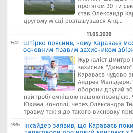
протягом 30-ти се
став Олександр Ка
другому місці розташувався Анд...
11.05.2026
Шпірко пояснив, чому Караваєв мо
14:59
основним правим захисником збірн
Журналіст Дмитро 
захисник "Динамо"
Караваєв чудово з
Андреа Мальдери.
оборони другий збі
найпроблемнішою нашою позицією. 
Юхима Коноплі, через Олександра Ти
травму теж я до такого висновку прих
Інсайдер заявив, що Караваєв поки
08:54
переговори про новий контракт з "