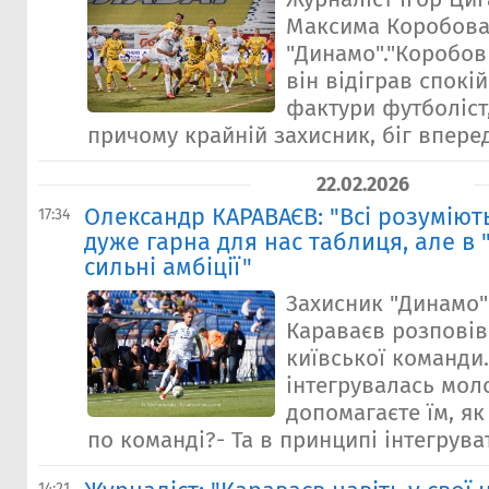
Максима Коробова
"Динамо"."Коробов 
він відіграв спокі
фактури футболіст
причому крайній захисник, біг вперед
22.02.2026
Олександр КАРАВАЄВ: "Всі розуміют
17:34
дуже гарна для нас таблиця, але в
сильні амбіції"
Захисник "Динамо
Караваєв розповів
київської команди.
інтегрувалась моло
допомагаєте їм, як
по команді?- Та в принципі інтегрувати
14:21