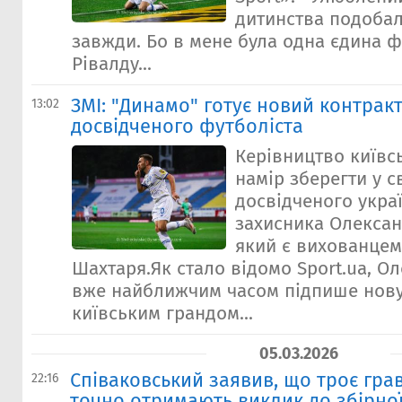
дитинства подоба
завжди. Бо в мене була одна єдина ф
Рівалду...
ЗМІ: "Динамо" готує новий контрак
13:02
досвідченого футболіста
Керівництво київс
намір зберегти у с
досвідченого укра
захисника Олексан
який є вихованцем
Шахтаря.Як стало відомо Sport.ua, О
вже найближчим часом підпише нову
київським грандом...
05.03.2026
Співаковський заявив, що троє гра
22:16
точно отримають виклик до збірної