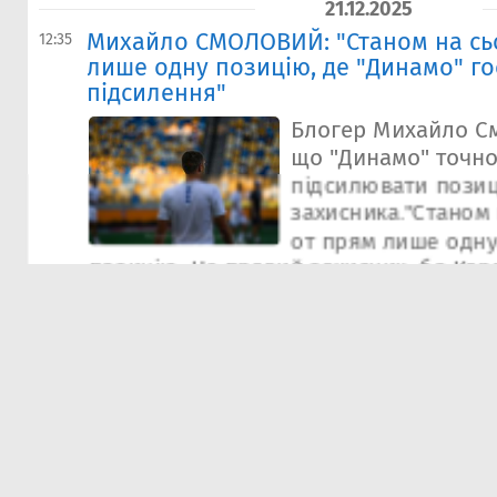
21.12.2025
Михайло СМОЛОВИЙ: "Станом на сьо
12:35
лише одну позицію, де "Динамо" го
підсилення"
Блогер Михайло С
що "Динамо" точно
підсилювати пози
захисника."Станом 
от прям лише одну
позицію. Це правий захисник, бо Кар
в захисті він вже не грає.А Тимчик н
форму, не встигає вийти в якийсь тон
травмується...
2
19.12.2025
Караваєв та Дубінчак провели ювіл
14:05
"Динамо" в єврокубках