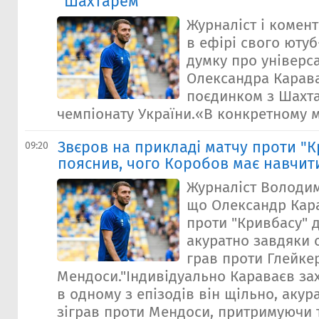
"Шахтарем"
Журналіст і комент
в ефірі свого юту
думку про універс
Олександра Карав
поєдинком з Шахта
чемпіонату України.«В конкретному ма
Звєров на прикладі матчу проти "
09:20
пояснив, чого Коробов має навчит
Журналіст Володим
що Олександр Кара
проти "Кривбасу" 
акуратно завдяки 
грав проти Глейке
Мендоси."Індивідуально Караваєв за
в одному з епізодів він щільно, акура
зіграв проти Мендоси, притримуючи 