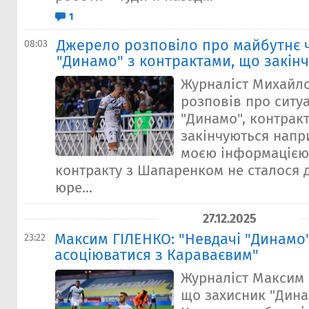
1
Джерело розповіло про майбутнє 
08:03
"Динамо" з контрактами, що закін
Журналіст Михайл
розповів про ситу
"Динамо", контрак
закінчуються напри
моєю інформацією
контракту з Шапаренком не сталося д
юре...
27.12.2025
Максим ГІЛЕНКО: "Невдачі "Динамо
23:22
асоціюватися з Караваєвим"
Журналіст Максим 
що захисник "Дин