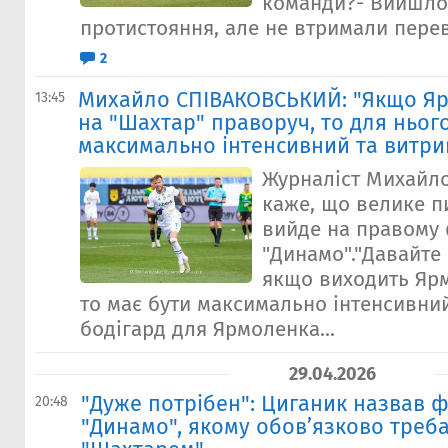
команди?- Вийшло
протистояння, але не втримали перева
2
Михайло СПІВАКОВСЬКИЙ: "Якщо Я
13:45
на "Шахтар" праворуч, то для ньог
максимально інтенсивний та витри
Журналіст Михайл
каже, що велике пи
вийде на правому 
"Динамо"."Давайте 
якщо виходить Яр
то має бути максимально інтенсивни
бодігард для Ярмоленка...
29.04.2026
"Дуже потрібен": Циганик назвав ф
20:48
"Динамо", якому обов’язково треба