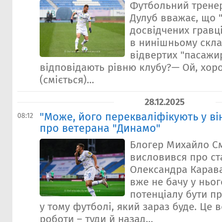
Футбольний тренер
Дулуб вважає, що 
досвідчених гравц
в нинішньому скла
відвертих "пасажир
відповідають рівню клубу?— Ой, хор
(сміється)...
28.12.2025
"Може, його перекваліфікують у ві
08:12
про ветерана "Динамо"
Блогер Михайло С
висловився про с
Олександра Карава
вже не бачу у ньог
потенціалу бути п
у тому футболі, який зараз буде. Це 
роботи – туди й назад...