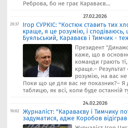
Реброва, бо не грає Караваєв...
27.02.2026
Ігор СУРКІС: "Костюк ставить тих хло
20:37
краще, я це розумію, і сподіваюсь,
Буяльський, Караваєв і Тимчик - те
Президент "Динамо
каже, що в основн
команди грають ті,
краще.– Результат 4
розумію, на вас н
Поки що це для вас не показник?– Я
таблицю, як всі, коли буде останній ту
24.02.2026
Журналіст: "Караваєву і Тимчику п
10:02
задуматися, адже Коробов відіграв
Журналіст Ігор Ци