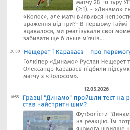
матчу 28-го туру 
(2:1). - «Динамо» 
«Колос», але матч виявився непрости
враження від гри?- В першому таймі 
вдавалося, ми реалізували свої моме
забивати ще більше м’ячів...
Нещерет і Караваєв – про перемог
20:00
Голкіпер «Динамо» Руслан Нещерет т
Олександр Караваєв підбили підсум
матчу з «Колосом».
12.05.2026
Гравці "Динамо" пройшли тест на р
16:55
став найспритнішим?
Футболісти "Динам
на реакцію. Їм пот
якомога швидше н