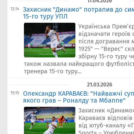
17.04.2026
Захисник "Динамо" потрапив до сим
12:14
15-го туру УПЛ
Українська Прем’є
відзначати героїв 
після догравання 
1925" — "Верес" ск
збірну 15-го туру 
також назвала найкращого футболіс
тренера 15-го туру...
21.03.2026
Олександр КАРАВАЄВ: "Найважчі су
15:15
якого грав – Роналду та Мбаппе"
Захисник «Динамо
Караваєв відповів
від ютуб-каналу «
Sport».– Улюблени