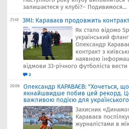
залишаєтеся у клубі?– Подивимося...
ЗМІ: Караваєв продовжить контракт
21:45
Як стало відомо Sp
український фланг
Олександр Карава
контракт з київсь
наявною інформац
відмови 33-річного футболіста вести 
2
Олександр КАРАВАЄВ: "Хочеться, щ
20:06
якнайшвидше побив цей рекорд. Ц
важливою подією для українськог
Захисник «Динамо
Караваєв поспілку
журналістами в мік