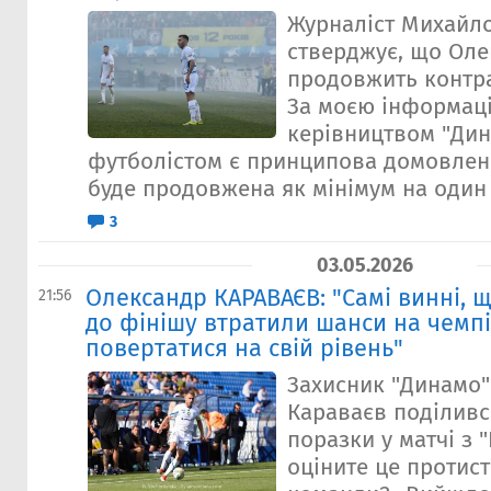
Журналіст Михайл
стверджує, що Оле
продовжить контра
За моєю інформаці
керівництвом "Дин
футболістом є принципова домовлені
буде продовжена як мінімум на один 
3
03.05.2026
Олександр КАРАВАЄВ: "Самі винні, 
21:56
до фінішу втратили шанси на чемпі
повертатися на свій рівень"
Захисник "Динамо
Караваєв поділивс
поразки у матчі з 
оціните це протис