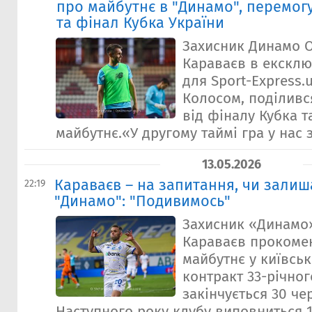
про майбутнє в "Динамо", перемог
та фінал Кубка України
Захисник Динамо 
Караваєв в ексклю
для Sport-Express.
Колосом, поділивс
від фіналу Кубка т
майбутнє.«У другому таймі гра у нас зо
13.05.2026
Караваєв – на запитання, чи залиша
22:19
"Динамо": "Подивимось"
Захисник «Динамо
Караваєв прокоме
майбутнє у київсь
контракт 33-річног
закінчується 30 че
Наступного року клубу виповниться 1