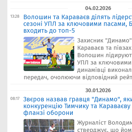
04.02.2026
Волошин та Караваєв ділять лідерс
13:28
сезоні УПЛ за ключовими пасами, 
входить до топ-5
Захисник "Динамо
Караваєв та півза
Волошин лідирують
УПЛ за ключовими
динамівці виконал
передач, очолюючи відповідний рейти
30.01.2026
Звєров назвав гравця "Динамо", як
08:17
конкуренцію Тимчику та Караваєву
фланзі оборони
Журналіст Володи
стверджує, що йом