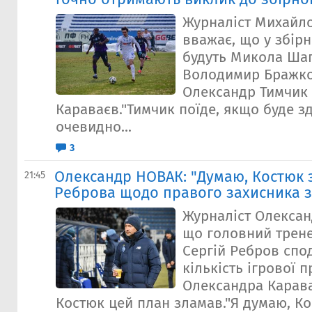
Журналіст Михайл
вважає, що у збірн
будуть Микола Ша
Володимир Бражко
Олександр Тимчик
Караваєв."Тимчик поїде, якщо буде з
очевидно...
3
Олександр НОВАК: "Думаю, Костюк 
21:45
Реброва щодо правого захисника з
Журналіст Олексан
що головний трене
Сергій Ребров спо
кількість ігрової 
Олександра Карава
Костюк цей план зламав."Я думаю, К