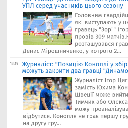
УПЛ серед учасників цього сезону
Головним гвардійц
які виступають у ц
гравець "Зорі" Іго
провів 309 матчів.
розташувався грав
Денис Мірошниченко, у котрого 2...
Журналіст: "Позицію Коноплі у збір
13:19
можуть закрити два гравці "Динамо
Журналіст Ігор Ци
замість Юхима Кон
Швеції може вийт
Тимчик або Олекса
можу проаналізув
відбутися. Конопля не грає першу гру
на другу гру...