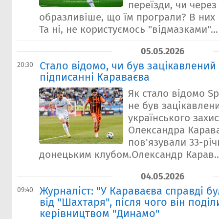
переїзди, чи через
образливіше, що їм програли? В них н
Та ні, не користуємось "відмазками"...
05.05.2026
Стало відомо, чи був зацікавлений
20:30
підписанні Караваєва
Як стало відомо Sp
не був зацікавлени
українського захи
Олександра Карава
пов'язували 33-річ
донецьким клубом.Олександр Карав..
04.05.2026
Журналіст: "У Караваєва справді б
09:40
від "Шахтаря", після чого він поділ
керівництвом "Динамо"