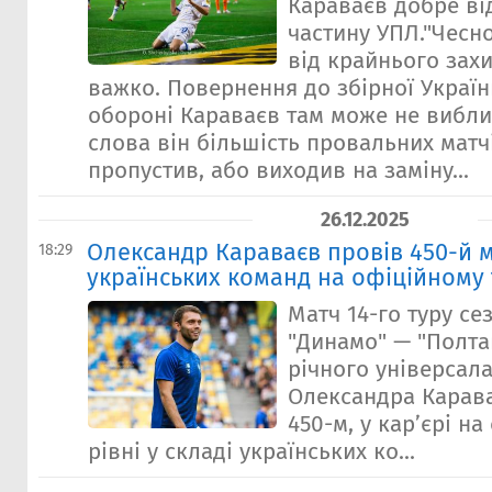
Караваєв добре ві
частину УПЛ."Чесно
від крайнього захи
важко. Повернення до збірної Україн
обороні Караваєв там може не вибли
слова він більшість провальних матч
пропустив, або виходив на заміну...
26.12.2025
Олександр Караваєв провів 450-й м
18:29
українських команд на офіційному 
Матч 14-го туру се
"Динамо" — "Полтав
річного універсал
Олександра Карав
450-м, у кар’єрі н
рівні у складі українських ко...