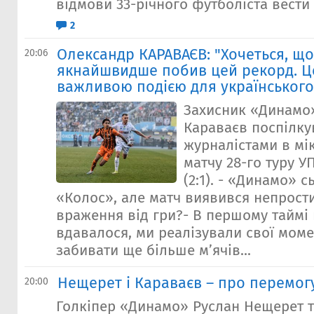
відмови 33-річного футболіста вести 
2
Олександр КАРАВАЄВ: "Хочеться, щ
20:06
якнайшвидше побив цей рекорд. Ц
важливою подією для українськог
Захисник «Динамо
Караваєв поспілку
журналістами в мік
матчу 28-го туру 
(2:1). - «Динамо» 
«Колос», але матч виявився непрости
враження від гри?- В першому таймі 
вдавалося, ми реалізували свої моме
забивати ще більше м’ячів...
Нещерет і Караваєв – про перемог
20:00
Голкіпер «Динамо» Руслан Нещерет т