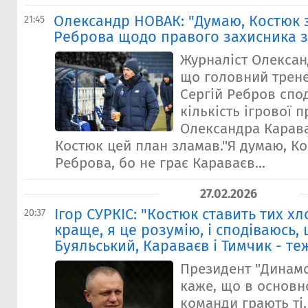
Олександр НОВАК: "Думаю, Костюк 
21:45
Реброва щодо правого захисника з
Журналіст Олексан
що головний трене
Сергій Ребров спо
кількість ігрової 
Олександра Карава
Костюк цей план зламав."Я думаю, К
Реброва, бо не грає Караваєв...
27.02.2026
Ігор СУРКІС: "Костюк ставить тих хло
20:37
краще, я це розумію, і сподіваюсь,
Буяльський, Караваєв і Тимчик - те
Президент "Динамо
каже, що в основн
команди грають ті,