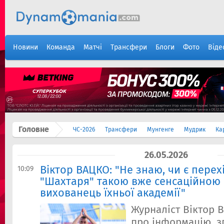
Новини
Команда
Матчі
Трансфери
Блоги
Фото
Віде
Головне
ЧС-2026
Трансфери
Мунгенге
Мудрик
Ка
26.05.2026
Віктор ВАЦКО: "Не знаю, чи є перех
10:09
"Шахтаря" такою вже сенсаційною 
вихованець їхньої академії"
Журналіст Віктор 
про інформацію, з