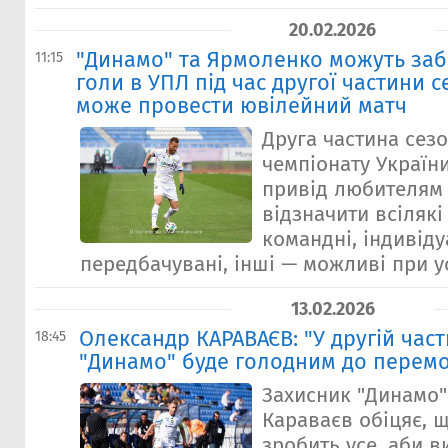
20.02.2026
"Динамо" та Ярмоленко можуть заб
11:15
голи в УПЛ під час другої частини с
може провести ювілейний матч
Друга частина сезо
чемпіонату Україн
привід любителям 
відзначити всілякі 
командні, індивіду
передбачувані, інші — можливі при ус
13.02.2026
Олександр КАРАВАЄВ: "У другій част
18:45
"Динамо" буде голодним до перемо
Захисник "Динамо
Караваєв обіцяє, 
зробить усе, аби в