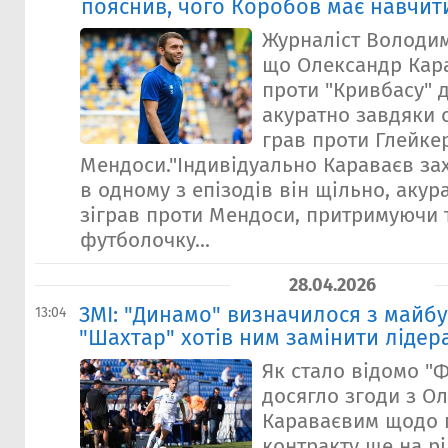
пояснив, чого Коробов має навчит
Журналіст Володим
що Олександр Кара
проти "Кривбасу" 
акуратно завдяки 
грав проти Глейке
Мендоси."Індивідуально Караваєв за
в одному з епізодів він щільно, акура
зіграв проти Мендоси, притримуючи 
футболочку...
28.04.2026
ЗМІ: "Динамо" визначилося з майбу
13:04
"Шахтар" хотів ним замінити лідер
Як стало відомо "Ф
досягло згоди з О
Караваєвим щодо
контракту ще на рі