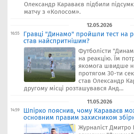
Олександр Караваєв підбили підсум
матчу з «Колосом».
12.05.2026
Гравці "Динамо" пройшли тест на р
16:55
став найспритнішим?
Футболісти "Динам
на реакцію. Їм пот
якомога швидше н
протягом 30-ти се
став Олександр Ка
другому місці розташувався Анд...
11.05.2026
Шпірко пояснив, чому Караваєв мо
14:59
основним правим захисником збірн
Журналіст Дмитро 