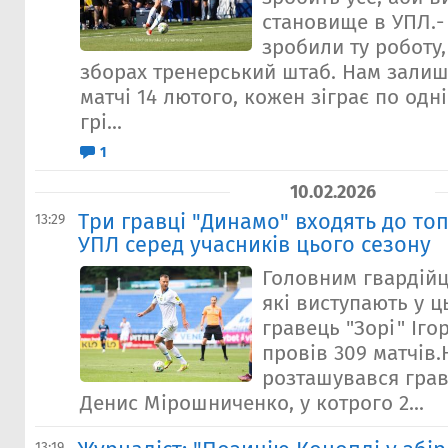
становище в УПЛ.-
зробили ту роботу,
зборах тренерський штаб. Нам залиш
матчі 14 лютого, кожен зіграє по одн
грі...
1
10.02.2026
Три гравці "Динамо" входять до топ
13:29
УПЛ серед учасників цього сезону
Головним гвардійц
які виступають у ц
гравець "Зорі" Іго
провів 309 матчів.
розташувався грав
Денис Мірошниченко, у котрого 2...
13:19