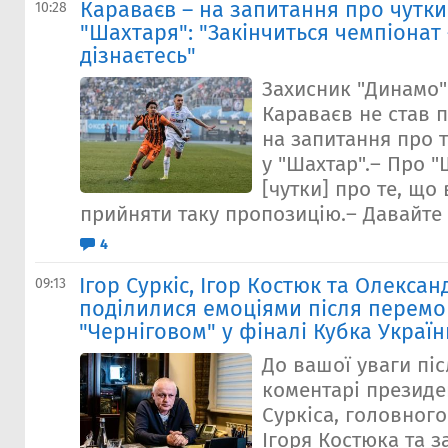
Караваєв – на запитання про чутк
10:28
"Шахтаря": "Закінчиться чемпіонат –
дізнаєтесь"
Захисник "Динамо
Караваєв не став 
на запитання про т
у "Шахтар".– Про "
[чутки] про те, що 
прийняти таку пропозицію.– Давайте 
4
Ігор Суркіс, Ігор Костюк та Олекса
09:13
поділилися емоціями після перемо
"Черніговом" у фіналі Кубка Україн
До вашої уваги пі
коментарі президе
Суркіса, головног
Ігоря Костюка та з