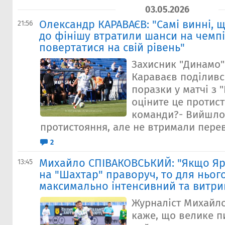
03.05.2026
Олександр КАРАВАЄВ: "Самі винні, 
21:56
до фінішу втратили шанси на чемпі
повертатися на свій рівень"
Захисник "Динамо
Караваєв поділивс
поразки у матчі з 
оціните це протис
команди?- Вийшло
протистояння, але не втримали перева
2
Михайло СПІВАКОВСЬКИЙ: "Якщо Я
13:45
на "Шахтар" праворуч, то для ньог
максимально інтенсивний та витри
Журналіст Михайл
каже, що велике пи