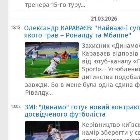
тренера 15-го туру...
21.03.2026
Олександр КАРАВАЄВ: "Найважчі су
15:15
якого грав – Роналду та Мбаппе"
Захисник «Динамо
Караваєв відповів
від ютуб-каналу «
Sport».– Улюблени
дитинства подоба
завжди. Бо в мене була одна єдина ф
Рівалду...
ЗМІ: "Динамо" готує новий контрак
13:02
досвідченого футболіста
Керівництво київс
намір зберегти у с