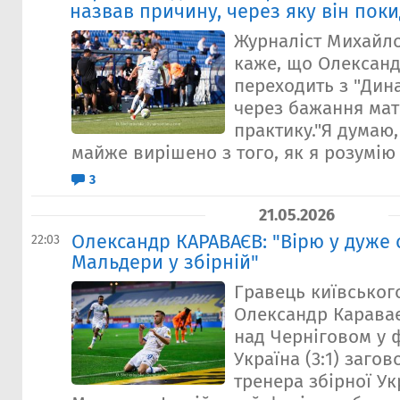
назвав причину, через яку він пок
Журналіст Михайл
каже, що Олексан
переходить з "Дин
через бажання мат
практику."Я думаю
майже вирішено з того, як я розумію 
3
21.05.2026
Олександр КАРАВАЄВ: "Вірю у дуже 
22:03
Мальдери у збірній"
Гравець київськог
Олександр Караває
над Черніговом у 
Україна (3:1) заго
тренера збірної У