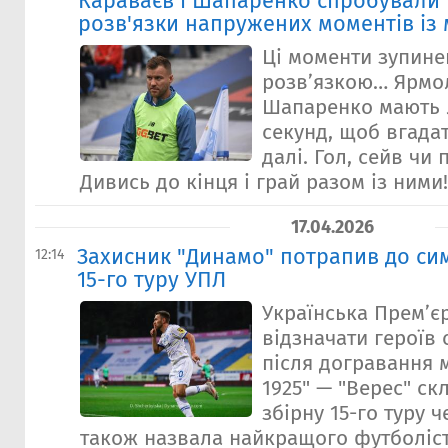
Караваєв і Шапаренко спробували 
розв'язки напружених моментів із 
Ці моменти зупине
розв’язкою… Ярмол
Шапаренко мають 
секунд, щоб вгада
далі. Гол, сейв чи
Дивись до кінця і грай разом із ними!
17.04.2026
Захисник "Динамо" потрапив до сим
12:14
15-го туру УПЛ
Українська Прем’є
відзначати героїв 
після догравання 
1925" — "Верес" ск
збірну 15-го туру 
також назвала найкращого футболіс