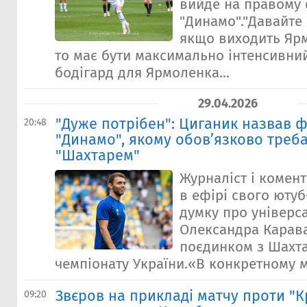
вийде на правому 
"Динамо"."Давайте 
якщо виходить Яр
то має бути максимально інтенсивни
бодігард для Ярмоленка...
29.04.2026
"Дуже потрібен": Циганик назвав ф
20:48
"Динамо", якому обов’язково треба
"Шахтарем"
Журналіст і комент
в ефірі свого юту
думку про універс
Олександра Карав
поєдинком з Шахта
чемпіонату України.«В конкретному ма
Звєров на прикладі матчу проти "
09:20