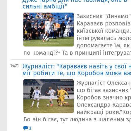
сильні амбіції"
Захисник "Динамо
Караваєв розповів
київської команди.
інтегрувалась моло
допомагаєте їм, як
по команді?- Та в принципі інтегрувати
Журналіст: "Караваєв навіть у свої
14:21
міг робити те, що Коробов може вж
Журналіст Олексан
що бігає захисник
Коробов значно к
Олександра Карава
найкращі роки."Ко
Бо він бігає, тут людина з шаленим зд
2