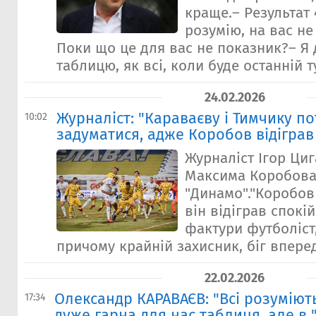
краще.– Результат 4
розумію, на вас н
Поки що це для вас не показник?– Я
таблицю, як всі, коли буде останній ту
24.02.2026
Журналіст: "Караваєву і Тимчику п
10:02
задуматися, адже Коробов відіграв
Журналіст Ігор Ци
Максима Коробова
"Динамо"."Коробов 
він відіграв спокі
фактури футболіст
причому крайній захисник, біг вперед
22.02.2026
Олександр КАРАВАЄВ: "Всі розуміют
17:34
дуже гарна для нас таблиця, але в