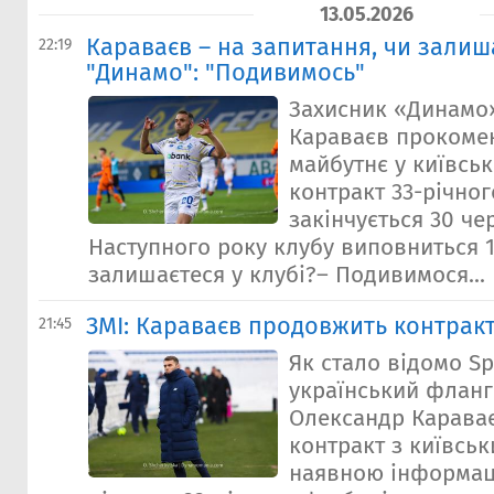
13.05.2026
Караваєв – на запитання, чи залиша
22:19
"Динамо": "Подивимось"
Захисник «Динамо
Караваєв прокоме
майбутнє у київсь
контракт 33-річног
закінчується 30 че
Наступного року клубу виповниться 1
залишаєтеся у клубі?– Подивимося...
ЗМІ: Караваєв продовжить контракт
21:45
Як стало відомо Sp
український фланг
Олександр Карава
контракт з київсь
наявною інформац