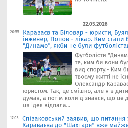
22.05.2026
Караваєв та Біловар - юристи, Буял
20:55
інженер, Попов - лікар. Ким стали 
"Динамо", якби не були футболіст
Футболісти "Динам
те, ким би вони бу
вид спорту.- Ким б
твоєму житті не і
Олександр Караває
юристом. Так, це смішно, але я в дит
думав, а потім коли дізнався, що це 
ця ідея відпала...
Співаковський заявив, що питання
17:03
Караваєва до "Шахтаря" вже майже