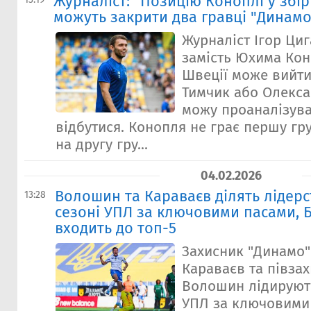
Журналіст: "Позицію Коноплі у збір
можуть закрити два гравці "Динамо
Журналіст Ігор Ци
замість Юхима Кон
Швеції може вийт
Тимчик або Олекса
можу проаналізув
відбутися. Конопля не грає першу гру
на другу гру...
04.02.2026
Волошин та Караваєв ділять лідерс
13:28
сезоні УПЛ за ключовими пасами, 
входить до топ-5
Захисник "Динамо
Караваєв та півза
Волошин лідирують
УПЛ за ключовими