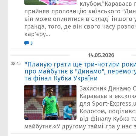
клубом."Караваєв 
прийняв пропозицію київського "Дина
він може опинитися в складі іншого 
гранда, того, де він свого часу розп
кар'єру...
3
14.05.2026
"Планую грати ще три-чотири роки
08:45
про майбутнє в "Динамо", перемог
та фінал Кубка України
Захисник Динамо 
Караваєв в ексклю
для Sport-Express.
Колосом, поділивс
від фіналу Кубка т
майбутнє.«У другому таймі гра у нас зо