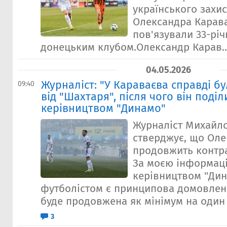
українського захи
Олександра Карава
пов'язували 33-річ
донецьким клубом.Олександр Карав..
04.05.2026
Журналіст: "У Караваєва справді б
09:40
від "Шахтаря", після чого він поділ
керівництвом "Динамо"
Журналіст Михайл
стверджує, що Оле
продовжить контра
За моєю інформаці
керівництвом "Дин
футболістом є принципова домовлені
буде продовжена як мінімум на один 
3