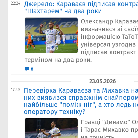
Джерело: Караваєв підписав контра
22:24
"Шахтарем" на два роки
Олександр Караває
визначився зі свої
інформацією ТаТоТ
універсал узгодив 
підписав контракт
терміном на два роки.
8
23.05.2026
Перевірка Караваєва та Михавка на 
17:59
них виявився справжнім снайперо
найбільше "поміж ніг", а хто ледь н
оператору техніку?
Гравці "Динамо" О
і Тарас Михавко п
на точність.