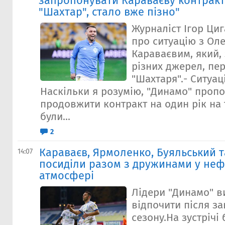
запропонувати Караваєву контракт н
"Шахтар", стало вже пізно"
Журналіст Ігор Ци
про ситуацію з Ол
Караваєвим, який,
різних джерел, пе
"Шахтаря".- Ситуац
Наскільки я розумію, "Динамо" проп
продовжити контракт на один рік на 
були...
2
Караваєв, Ярмоленко, Буяльський 
14:07
посиділи разом з дружинами у не
атмосфері
Лідери "Динамо" 
відпочити після з
сезону.На зустрічі