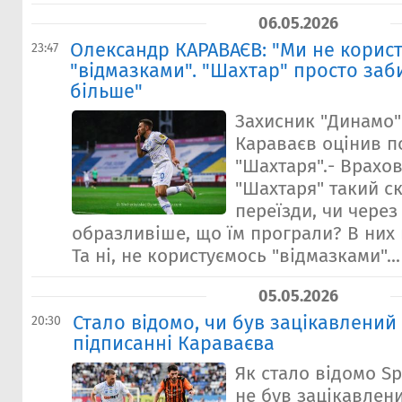
06.05.2026
Олександр КАРАВАЄВ: "Ми не корис
23:47
"відмазками". "Шахтар" просто заб
більше"
Захисник "Динамо
Караваєв оцінив п
"Шахтаря".- Врахо
"Шахтаря" такий с
переїзди, чи через
образливіше, що їм програли? В них н
Та ні, не користуємось "відмазками"...
05.05.2026
Стало відомо, чи був зацікавлений
20:30
підписанні Караваєва
Як стало відомо Sp
не був зацікавлени