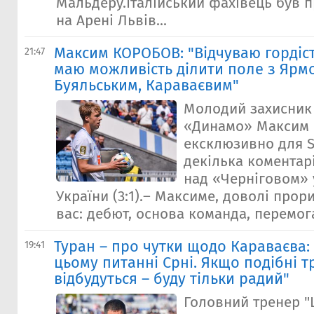
Мальдеру.Італійський фахівець був п
на Арені Львів...
Максим КОРОБОВ: "Відчуваю гордіст
21:47
маю можливість ділити поле з Ярм
Буяльським, Караваєвим"
Молодий захисник 
«Динамо» Максим
ексклюзивно для S
декілька коментар
над «Черніговом» 
України (3:1).– Максиме, доволі прор
вас: дебют, основа команда, перемога 
Туран – про чутки щодо Караваєва:
19:41
цьому питанні Срні. Якщо подібні 
відбудуться – буду тільки радий"
Головний тренер "