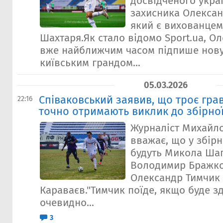
досвідченого укра
захисника Олексан
який є вихованцем
Шахтаря.Як стало відомо Sport.ua, О
вже найближчим часом підпише нову
київським грандом...
05.03.2026
Співаковський заявив, що троє гра
22:16
точно отримають виклик до збірної
Журналіст Михайл
вважає, що у збірн
будуть Микола Ша
Володимир Бражко
Олександр Тимчик
Караваєв."Тимчик поїде, якщо буде з
очевидно...
3