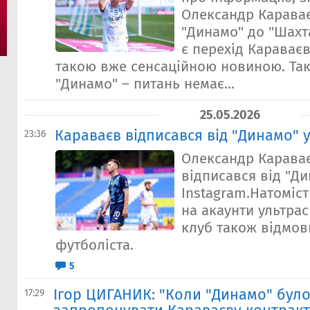
Олександр Караває
"Динамо" до "Шахта
є перехід Караває
такою вже сенсаційною новиною. Так,
"Динамо" – питань немає...
25.05.2026
Караваєв відписався від "Динамо" у
23:36
Олександр Карава
відписався від "Ди
Instagram.Натоміст
на акаунти ультра
клуб також відмов
футболіста.
5
Ігор ЦИГАНИК: "Коли "Динамо" було
17:29