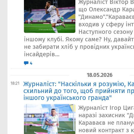
Журналіст Віктор 
що Олександр Кар
"Динамо"."Караваєв
входив у сферу інт
Наступного сезону 
іншому клубі. Якому саме? Ну, давай
не забирати хліб у провідних україн
інсайдерів...
4
18.05.2026
Журналіст: "Наскільки я розумію, К
18:21
схильний до того, щоб прийняти п
іншого українського гранда"
Журналіст Ігор Ци
наразі захисник "
Караваєв не плану
новий контракт з 