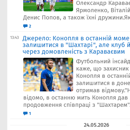
Олександр Караває
Ярмоленко, Віталі
Денис Попов, а також їхні дружини.Як
2
Джерело: Конопля в останній моме
13:43
залишитися в "Шахтарі", але клуб 
через домовленість з Караваєвим
Футбольний інсайд
каже, що захисник
Конопля в останні
залишитися в доне
отримав відмову."
відомо, в останню мить Конопля дав 
продовження співпраці з "Шахтарем".
1
24.05.2026