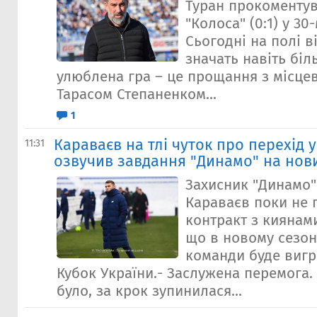
Туран прокоментув
"Колоса" (0:1) у 30
Сьогодні на полі ві
значать навіть біл
улюблена гра – це прощання з місц
Тарасом Степаненком...
1
Караваєв на тлі чуток про перехід 
11:31
озвучив завдання "Динамо" на нов
Захисник "Динамо
Караваєв поки не 
контракт з киянами
що в новому сезон
команди буде вигр
Кубок України.- Заслужена перемога. 
було, за крок зупинилася...