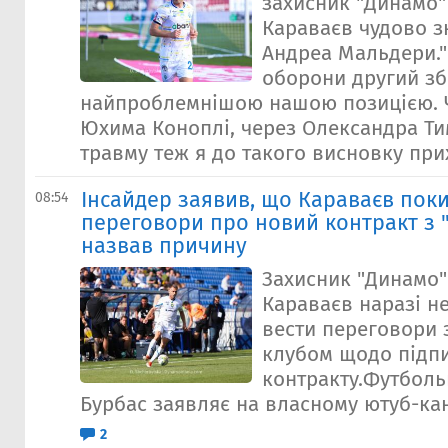
захисник "Динамо"
Караваєв чудово з
Андреа Мальдери.
оборони другий збі
найпроблемнішою нашою позицією. 
Юхима Коноплі, через Олександра Ти
травму теж я до такого висновку прих
Інсайдер заявив, що Караваєв поки
08:54
переговори про новий контракт з "
назвав причину
Захисник "Динамо
Караваєв наразі н
вести переговори 
клубом щодо підп
контракту.Футболь
Бурбас заявляє на власному ютуб-кана
2