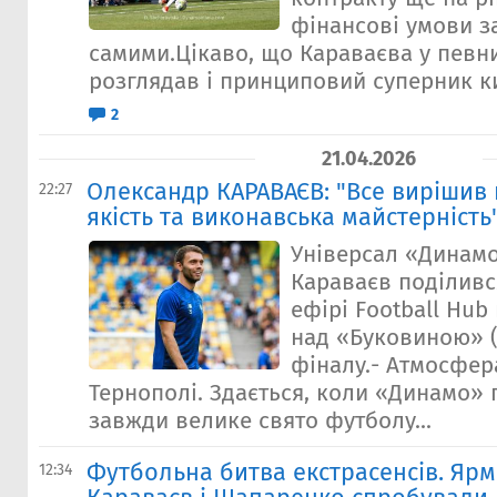
фінансові умови з
самими.Цікаво, що Караваєва у певн
розглядав і принциповий суперник ки
2
21.04.2026
Олександр КАРАВАЄВ: "Все вирішив 
22:27
якість та виконавська майстерність
Універсал «Динам
Караваєв поділивс
ефірі Football Hub
над «Буковиною» (3
фіналу.- Атмосфер
Тернополі. Здається, коли «Динамо» 
завжди велике свято футболу...
Футбольна битва екстрасенсів. Яр
12:34