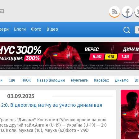
фери
Блоги
Фото
Відео
ри
Сич
ПАОК
Назар Волошин
Мунгенге
Карабах
Динамо
Вс
03.09.2025
19 2:0. Відеоогляд матчу за участю динамівця
Гравець "Динамо" Костянтин Губенко провів на полі
весь другий тайм.Англія (U-19) — Україна (U-19) — 2:0
(1:0)Голи: Мукаса (10), Меука (62)Фото - УАФ