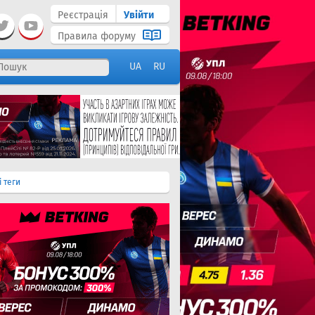
Реєстрація
Увійти
Правила форуму
UA
RU
і теги