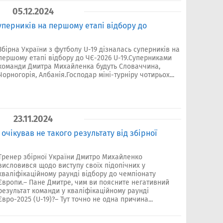
05.12.2024
суперників на першому етапі відбору до
Збірна України з футболу U-19 дізналась суперників на
першому етапі відбору до ЧЄ-2026 U-19.Суперниками
команди Дмитра Михайленка будуть Словаччина,
Чорногорія, Албанія.Господар міні-турніру чотирьох...
23.11.2024
чікував не такого результату від збірної
Тренер збірної України Дмитро Михайленко
висловився щодо виступу своїх підопічних у
кваліфікаційному раунді відбору до чемпіонату
Європи.– Пане Дмитре, чим ви поясните негативний
результат команди у кваліфікаційному раунді
Євро-2025 (U-19)?– Тут точно не одна причина...