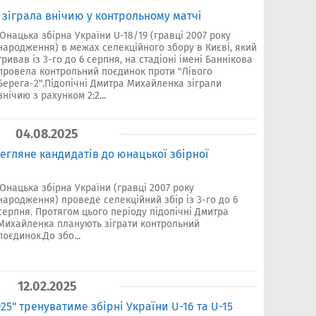
 зіграла внічию у контрольному матчі
Юнацька збірна України U-18/19 (гравці 2007 року
народження) в межах селекційного збору в Києві, який
тривав із 3-го до 6 серпня, на стадіоні імені Баннікова
провела контрольний поєдинок проти "Лівого
Берега-2".Підопічні Дмитра Михайленка зіграли
внічию з рахунком 2:2...
04.08.2025
гляне кандидатів до юнацької збірної
Юнацька збірна України (гравці 2007 року
народження) проведе селекційний збір із 3-го до 6
серпня. Протягом цього періоду підопічні Дмитра
Михайленка планують зіграти контрольний
поєдинок.До збо...
12.02.2025
25" тренуватиме збірні України U-16 та U-15