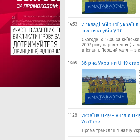
14:53
У складі збірної України
шести клубів УПЛ
Сьогодні о 12:00 за київськ
2007 року народження (та м
в Іспанії. Перший матч — з к
13:59
Збірна України U-19 старт
11:28
Україна U-19 – Англія U-
YouTube
Пряма трансляція матчу Укра