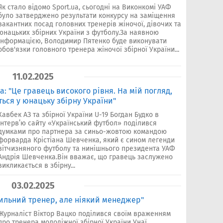
Як стало відомо Sport.ua, сьогодні на Виконкомі УАФ
було затверджено результати конкурсу на заміщення
вакантних посад головних тренерів жіночої, дівочих та
юнацьких збірних України з футболу.За наявною
інформацією, Володимир Пятенко буде виконувати
обов'язки головного тренера жіночої збірної України...
11.02.2025
: "Це гравець високого рівня. На мій погляд,
ься у юнацьку збірну України"
Хавбек АЗ та збірної України U-19 Богдан Будко в
інтерв’ю сайту «Український футбол» поділився
думками про партнера за синьо-жовтою командою
форварда Крістіана Шевченка, який є сином легенди
вітчизняного футболу та нинішнього президента УАФ
Андрія Шевченка.Він вважає, що гравець заслужено
викликається в збірну...
03.02.2025
сильний тренер, але ніякий менеджер"
Журналіст Віктор Вацко поділився своїм враженням
про тренера молодіжної збірної України Унаї