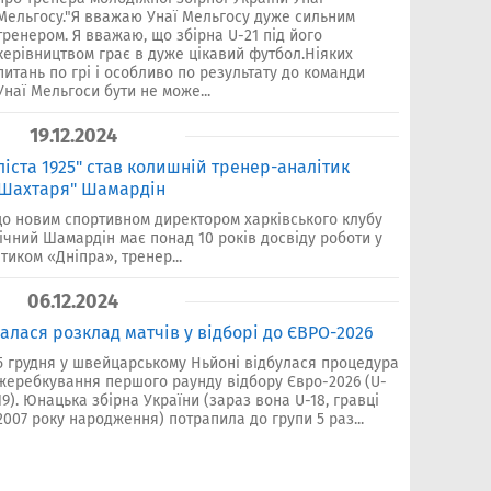
Мельгосу."Я вважаю Унаї Мельгосу дуже сильним
тренером. Я вважаю, що збірна U-21 під його
керівництвом грає в дуже цікавий футбол.Ніяких
питань по грі і особливо по результату до команди
Унаї Мельгоси бути не може...
19.12.2024
іста 1925" став колишній тренер-аналітик
 "Шахтаря" Шамардін
що новим спортивном директором харківського клубу
чний Шамардін має понад 10 років досвіду роботи у
тиком «Дніпра», тренер...
06.12.2024
налася розклад матчів у відборі до ЄВРО-2026
5 грудня у швейцарському Ньйоні відбулася процедура
жеребкування першого раунду відбору Євро-2026 (U-
19). Юнацька збірна України (зараз вона U-18, гравці
2007 року народження) потрапила до групи 5 раз...