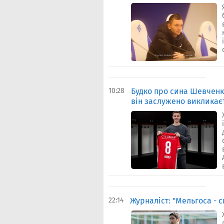
10:28
Будко про сина Шевченка
він заслужено викликаєт
22:14
Журналіст: "Мельгоса - 