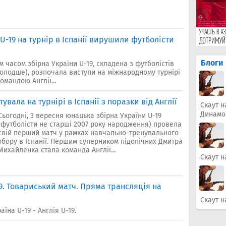
 U-19 на турнір в Іспанії вирушили футболісти
Блоги
им часом збірна України U-19, складена з футболістів
олодше), розпочала виступи на міжнародному турнірі
омандою Англії...
увала на турнірі в Іспанії з поразки від Англії
Скаут н
Динамо
Сьогодні, 3 вересня юнацька збірна України U-19
(футболісти не старші 2007 року народження) провела
свій перший матч у рамках навчально-тренувального
збору в Іспанії. Першим суперником підопічних Дмитра
Михайленка стала команда Англії...
Скаут н
19. Товариський матч. Пряма трансляція на
Скаут н
їна U-19 - Англія U-19.