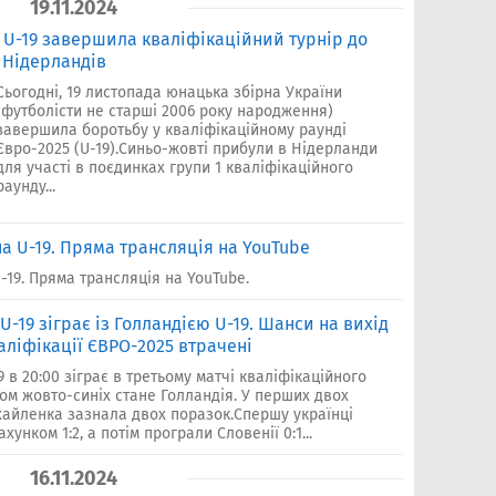
19.11.2024
 U-19 завершила кваліфікаційний турнір до
 Нідерландів
Сьогодні, 19 листопада юнацька збірна України
(футболісти не старші 2006 року народження)
завершила боротьбу у кваліфікаційному раунді
Євро-2025 (U-19).Синьо-жовті прибули в Нідерланди
для участі в поєдинках групи 1 кваліфікаційного
раунду...
на U-19. Пряма трансляція на YouTube
-19. Пряма трансляція на YouTube.
U-19 зіграє із Голландією U-19. Шанси на вихід
аліфікації ЄВРО-2025 втрачені
9 в 20:00 зіграє в третьому матчі кваліфікаційного
ом жовто-синіх стане Голландія. У перших двох
айленка зазнала двох поразок.Спершу українці
унком 1:2, а потім програли Словенії 0:1...
16.11.2024