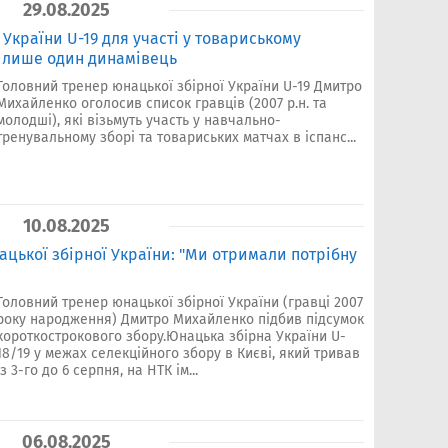
29.08.2025
 України U-19 для участі у товариському
му лише один динамівець
Головний тренер юнацької збірної України U-19 Дмитро
Михайленко оголосив список гравців (2007 р.н. та
молодші), які візьмуть участь у навчально-
тренувальному зборі та товариських матчах в іспанс...
10.08.2025
цької збірної України: "Ми отримали потрібну
Головний тренер юнацької збірної України (гравці 2007
року народження) Дмитро Михайленко підбив підсумок
короткострокового збору.Юнацька збірна України U-
18/19 у межах селекційного збору в Києві, який тривав
із 3-го до 6 серпня, на НТК ім...
06.08.2025