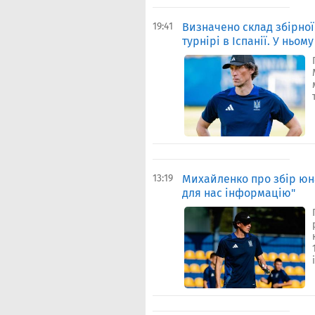
19:41
Визначено склад збірної
турнірі в Іспанії. У ньо
13:19
Михайленко про збір юна
для нас інформацію"