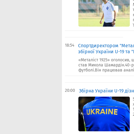
18:54
Спортдиректором "Метал
збірної України U-19 та
«Металіст 1925» оголосив, 
став Микола Шамардін.40-рі
футболі.Він працював аналі
20:00
Збірна України U-19 діз