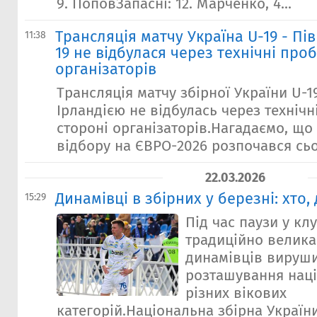
9. ПоповЗапасні: 12. Марченко, 4...
Трансляція матчу Україна U-19 - Пів
11:38
19 не відбулася через технічні про
організаторів
Трансляція матчу збірної України U-1
Ірландією не відбулась через техніч
стороні організаторів.Нагадаємо, що 
відбору на ЄВРО-2026 розпочався сього
22.03.2026
Динамівці в збірних у березні: хто, 
15:29
Під час паузи у кл
традиційно велика 
динамівців вируш
розташування нац
різних вікових
категорій.Національна збірна Україн