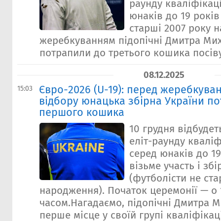
раунду кваліфікаці
юнаків до 19 років
старші 2007 року 
жеребкуванням підопічні Дмитра Ми
потрапили до третього кошика посіву 
08.12.2025
Євро-2026 (U-19): перед жеребкува
15:03
відбору юнацька збірна України п
першого кошика
10 грудня відбуде
еліт-раунду кваліф
серед юнаків до 19
візьме участь і зб
(футболісти не ста
народження). Початок церемонії — о 
часом.Нагадаємо, підопічні Дмитра 
перше місце у своїй групі кваліфікаці