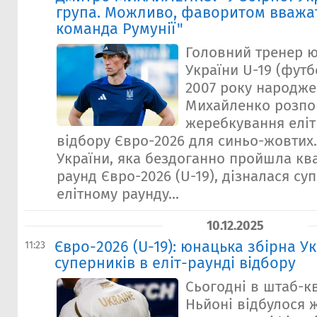
група. Можливо, фаворитом вважа
команда Румунії"
Головний тренер ю
України U-19 (футб
2007 року народже
Михайленко розпо
жеребкування еліт
відбору Євро-2026 для синьо-жовтих
України, яка бездоганно пройшла кв
раунд Євро-2026 (U-19), дізналася су
елітному раунду...
10.12.2025
Євро-2026 (U-19): юнацька збірна У
11:23
суперників в еліт-раунді відбору
Сьогодні в штаб-к
Ньйоні відбулося 