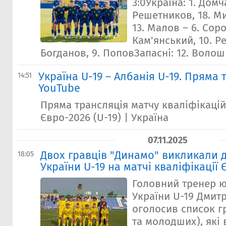
3:0Україна: 1. Домч
Решетников, 18. Мил
13. Малов – 6. Соро
Кам'янський, 10. Р
Богданов, 9. ПоповЗапасні: 12. Волошин
Україна U-19 – Албанія U-19. Пряма 
14:51
YouTube
Пряма трансляція матчу кваліфікаці
Євро-2026 (U-19) | Україна
07.11.2025
Двох гравців "Динамо" викликали д
18:05
України U-19 на матчі кваліфікації
Головний тренер ю
України U-19 Дмит
оголосив список гр
та молодших), які 