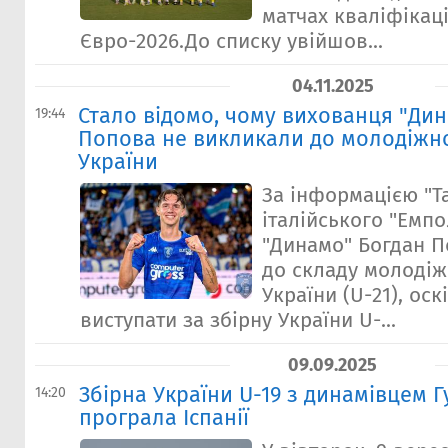
матчах кваліфікац
Євро-2026.До списку увійшов...
04.11.2025
Стало відомо, чому вихованця "Ди
19:44
Попова не викликали до молодіжно
України
За інформацією "Т
італійського "Емпо
"Динамо" Богдан П
до складу молодіж
України (U-21), оск
виступати за збірну України U-...
09.09.2025
Збірна України U-19 з динамівцем 
14:20
програла Іспанії