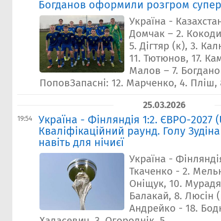
Богданов оформили розгром супе
Україна - Казахстан
Домчак – 2. Кокоди
5. Дігтяр (к), 3. К
11. Тютюнов, 17. Ка
Малов – 7. Богданов
ПоповЗапасні: 12. Марченко, 4. Пліш, 8
25.03.2026
Україна - Фінляндія 1:2. ЄВРО-2027 (U
19:54
Кваліфікаційний раунд. Голу Зудін
навіть для нічиєї
Україна - Фінляндія
Ткаченко - 2. Мельн
Оніщук, 10. Мурадян 
Балакай, 8. Люсін (к)
Андрейко - 18. Бод
Хадасевич, 3. Огороднік, 5...