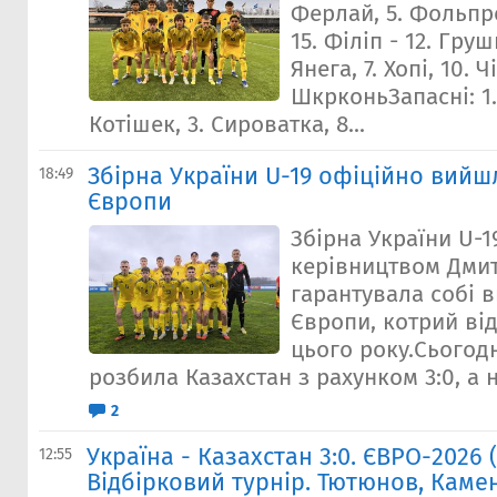
Ферлай, 5. Фольпре
15. Філіп - 12. Груш
Янега, 7. Хопі, 10. Ч
ШкрконьЗапасні: 1.
Котішек, 3. Сироватка, 8...
Збірна України U-19 офіційно вийш
18:49
Європи
Збірна України U-1
керівництвом Дми
гарантувала собі в
Європи, котрий від
цього року.Сьогод
розбила Казахстан з рахунком 3:0, а ні
2
Україна - Казахстан 3:0. ЄВРО-2026 (
12:55
Відбірковий турнір. Тютюнов, Каме