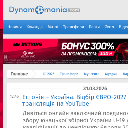
Новини
Команда
Матчі
Трансфери
Блоги
Фото
Віде
Головне
ЧС-2026
Трансфери
Мунгенге
Мудрик
Ка
31.03.2026
Естонія – Україна. Відбір ЄВРО-2027
12:46
трансляція на YouTube
Дивіться онлайн заключний поєдино
збору юнацької збірної України U-19
кваліфікації до чемпіонату Європи 20