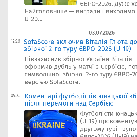
ЄВРО-2026."Дуже хо
Найголовніше — виграли і виходимо 
U-20...
03.07.2026
SofaScore включив Віталія Глюта д
12:26
збірної 2-го туру ЄВРО-2026 (U-19)
Півзахисник збірної України Віталій 
оформив дубль у матчі з Сербією, по
символічної збірної 2-го туру ЄВРО-20
версією SofaScore.
Коментарі футболістів юнацької зб
09:25
після перемоги над Сербією
Футболісти юнацьк
(U-19) прокоменту
другому турі групо
Євро-2026 (U-19) н