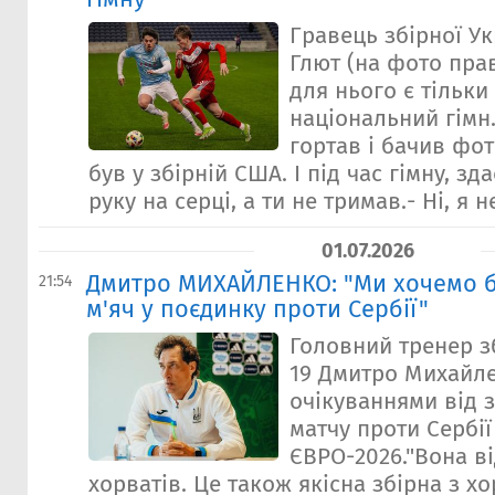
Гравець збірної Ук
Глют (на фото пра
для нього є тільки
національний гімн.
гортав і бачив фот
був у збірній США. І під час гімну, зд
руку на серці, а ти не тримав.- Ні, я н
01.07.2026
Дмитро МИХАЙЛЕНКО: "Ми хочемо б
21:54
м'яч у поєдинку проти Сербії"
Головний тренер зб
19 Дмитро Михайл
очікуваннями від 
матчу проти Сербії
ЄВРО-2026."Вона ві
хорватів. Це також якісна збірна з 