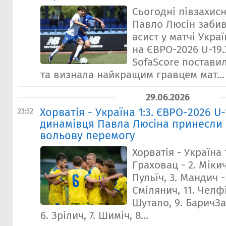
Сьогодні півзахис
Павло Люсін забив
асист у матчі Укра
на ЄВРО-2026 U-19
SofaScore поставил
та визнала найкращим гравцем мат...
29.06.2026
Хорватія - Україна 1:3. ЄВРО-2026 U-
23:52
динамівця Павла Люсіна принесли 
вольову перемогу
Хорватія - Україна 1
Граховац - 2. Мікич,
Пульїч, 3. Мандич -
Смілянич, 11. Челфі
Шутало, 9. БаричЗап
6. Зрілич, 7. Шиміч, 8...