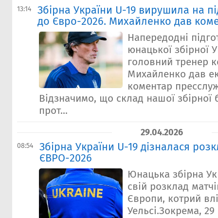
Збірна України U-19 вирушила на п
13:14
до Євро-2026. Михайленко дав ком
Напередодні підго
юнацької збірної У
головний тренер 
Михайленко дав е
коментар пресслуж
Відзначимо, що склад нашої збірної
прот...
29.04.2026
Збірна України U-19 дізналася розк
08:54
ЄВРО-2026
Юнацька збірна Ук
свій розклад матчі
Європи, котрий влі
Уельсі.Зокрема, 2