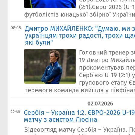
(2:1).Євро-2026 (U-
футболістів юнацької збірної України 
Дмитро МИХАЙЛЕНКО: "Думаю, ми з
08:08
українцям трохи радості, трохи щас
які були"
Головний тренер зб
19 Дмитро Михайл
прокоментував пе
Сербією U-19 (2:1) у
групового етапу Єв
перемоги команда вийшла у півфінал 
02.07.2026
Сербія – Україна 1:2. ЄВРО-2026 U-1
22:46
матчу з асистом Люсіна
Відеоогляд матчу Сербія – Україна. 