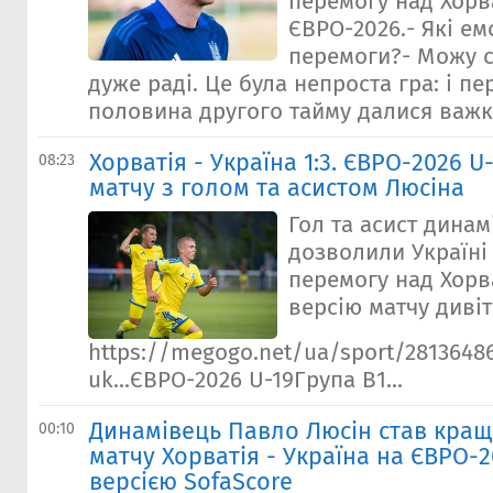
перемогу над Хорва
ЄВРО-2026.- Які емо
перемоги?- Можу с
дуже раді. Це була непроста гра: і пе
половина другого тайму далися важко
Хорватія - Україна 1:3. ЄВРО-2026 U
08:23
матчу з голом та асистом Люсіна
Гол та асист дина
дозволили Україні
перемогу над Хорв
версію матчу дивіт
https://megogo.net/ua/sport/28136486
uk...ЄВРО-2026 U-19Група В1...
Динамівець Павло Люсін став кра
00:10
матчу Хорватія - Україна на ЄВРО-2
версією SofaScore