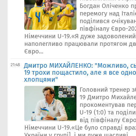
Богдан Оліченко 
перемогу над Італіє
поділився очікува
півфіналу Євро-20
Німеччини U-19.«Я дуже задоволени
наполегливо працювали протягом дв
Євро...
Дмитро МИХАЙЛЕНКО: "Можливо, сьо
21:48
19 трохи пощастило, але я все од
хлопцями"
Головний тренер зб
19 Дмитро Михайл
прокоментував пер
U-19 (1:0) та поді
від півфіналу Євр
Німеччини U-19.«Це було справді вр
України у групі], і ми дуже щасливі...