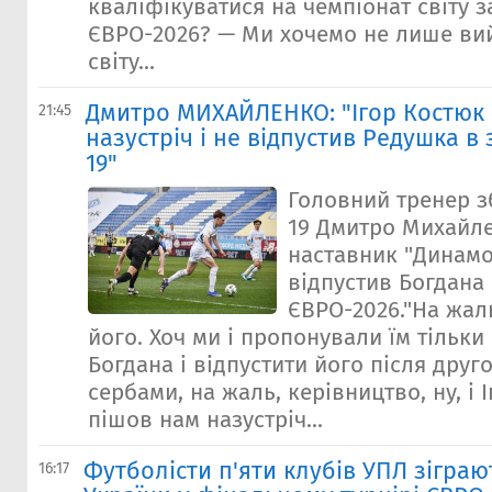
кваліфікуватися на чемпіонат світу 
ЄВРО-2026? — Ми хочемо не лише вий
світу...
Дмитро МИХАЙЛЕНКО: "Ігор Костюк 
21:45
назустріч і не відпустив Редушка в 
19"
Головний тренер зб
19 Дмитро Михайл
наставник "Динамо
відпустив Богдана
ЄВРО-2026."На жаль
його. Хоч ми і пропонували їм тільки 
Богдана і відпустити його після друго
сербами, на жаль, керівництво, ну, і 
пішов нам назустріч...
Футболісти п'яти клубів УПЛ зіграю
16:17