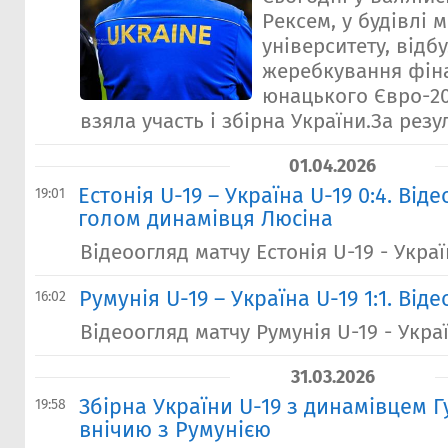
Рексем, у будівлі 
університету, відб
жеребкування фіна
юнацького Євро-202
взяла участь і збірна України.За резул
01.04.2026
Естонія U-19 – Україна U-19 0:4. Від
19:01
голом динамівця Люсіна
Відеоогляд матчу Естонія U-19 - Украї
Румунія U-19 – Україна U-19 1:1. Від
16:02
Відеоогляд матчу Румунія U-19 - Украї
31.03.2026
Збірна України U-19 з динамівцем 
19:58
внічию з Румунією