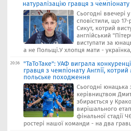
натуралізацію гравця з чемпіонату 
Сьогодні ввечері у
сповістили, що 17-
Сикут, котрий вист
англійський "Піте
виступати за юнаць
а не Польщі.У хлопця мати - українка, 
"ТаТоТаке": УАФ виграла конкуренц
20:36
гравця з чемпіонату Англії, котрий
польське походження
Сьогодні юнацька 
керівництвом Дми
збирається у Крако
вирішального етап
фінальної стадії 
ростері нашої команди - на два гравці