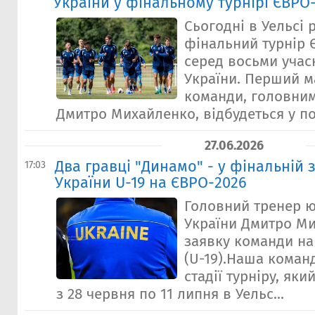
України у фінальному турнірі ЄВРО-
Сьогодні в Уельсі
фінальний турнір Є
серед восьми учас
України. Перший м
команди, головним
Дмитро Михайленко, відбудеться у по
27.06.2026
Два гравці "Динамо" - у фінальній з
17:03
України U-19 на ЄВРО-2026
Головний тренер ю
України Дмитро М
заявку команди на
(U-19).Наша коман
стадії турніру, як
з 28 червня по 11 липня в Уельс...