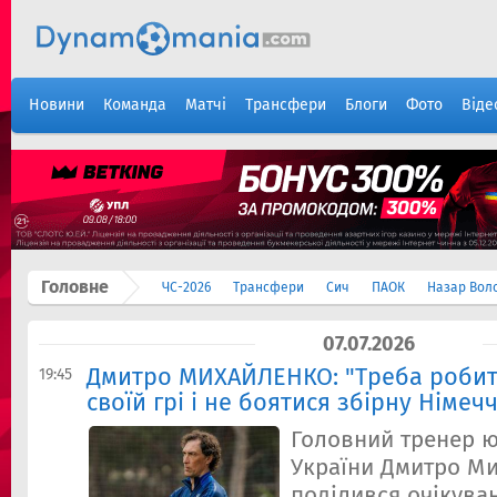
Новини
Команда
Матчі
Трансфери
Блоги
Фото
Віде
Головне
ЧС-2026
Трансфери
Сич
ПАОК
Назар Вол
07.07.2026
Дмитро МИХАЙЛЕНКО: "Треба робит
19:45
своїй грі і не боятися збірну Німеч
Головний тренер ю
України Дмитро М
поділився очікува