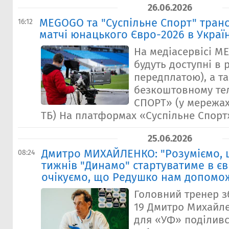
26.06.2026
​MEGOGO та "Суспільне Спорт" тра
16:12
матчі юнацького Євро-2026 в Україн
На медіасервісі M
будуть доступні в 
передплатою), а т
безкоштовному те
СПОРТ» (у мережах
ТБ) На платформах «Суспільне Спорт» 
25.06.2026
Дмитро МИХАЙЛЕНКО: "Розуміємо, щ
08:24
тижнів "Динамо" стартуватиме в єв
очікуємо, що Редушко нам допомо
Головний тренер зб
19 Дмитро Михайл
для «УФ» поділивс