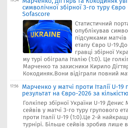
Марченко, Дігтярь та Кокодиняк ув
19:54
символічної збірної 3-го туру Євро 
Sofascore
Статистичний порт
опублікував симво
підсумками матчів 
етапу Євро U-19.До
гравці збірної Укра
му турі обіграла Італію (1:0). Це голк
Марченко та захисники Кирило Дігтя
Кокодиняк.Вони відіграли повний матч
Марченко у матчі проти Італії U-19 
17:56
результат на Євро-2026 за кількістю
Голкіпер збірної України U-19 Денис
сейвів у матчі 3-го туру групового е
проти Італії U-19 (1:0).Це 2-й найкра
турнірі. Більше сейвів зробив лише в