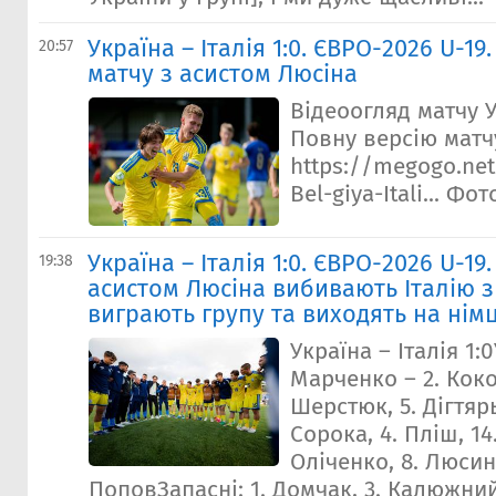
Україна – Італія 1:0. ЄВРО-2026 U-19
20:57
матчу з асистом Люсіна
Відеоогляд матчу У
Повну версію матчу
https://megogo.net
Bel-giya-Itali... Фо
Україна – Італія 1:0. ЄВРО-2026 U-19
19:38
асистом Люсіна вибивають Італію з 
виграють групу та виходять на нім
Україна – Італія 1:0
Марченко – 2. Коко
Шерстюк, 5. Дігтярь
Сорока, 4. Пліш, 14
Оліченко, 8. Люсин 
ПоповЗапасні: 1. Домчак, 3. Калюжний, 