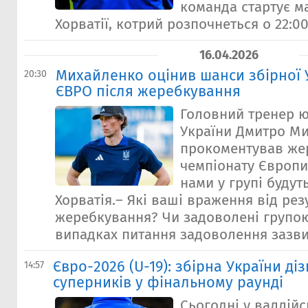
команда стартує м
Хорватії, котрий розпочнеться о 22:00.
16.04.2026
Михайленко оцінив шанси збірної У
20:30
ЄВРО після жеребкування
Головний тренер ю
України Дмитро М
прокоментував же
чемпіонату Європи,
нами у групі будуть
Хорватія.– Які ваші враження від рез
жеребкування? Чи задоволені групою
випадках питання задоволення зазвича
Євро-2026 (U-19): збірна України ді
14:57
суперників у фінальному раунді
Сьогодні у валлійс