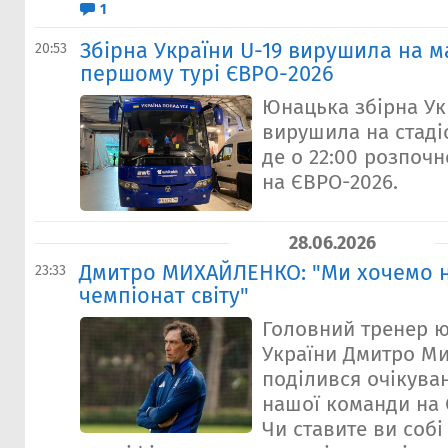
1
Збірна України U-19 вирушила на м
20:53
першому турі ЄВРО-2026
Юнацька збірна Ук
вирушила на стадіо
де о 22:00 розпочн
на ЄВРО-2026.
28.06.2026
Дмитро МИХАЙЛЕНКО: "Ми хочемо н
23:33
чемпіонат світу"
Головний тренер ю
України Дмитро М
поділився очікува
нашої команди на 
Чи ставите ви собі