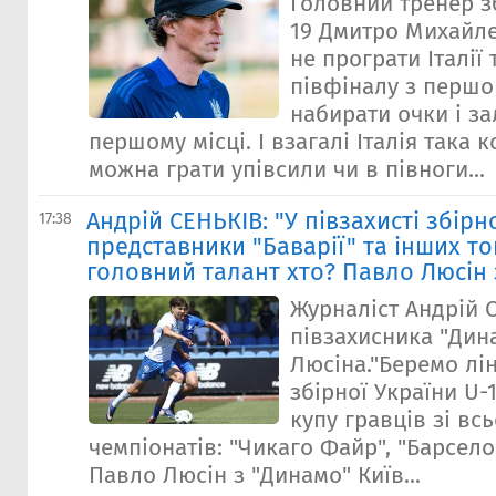
Головний тренер зб
19 Дмитро Михайле
не програти Італії 
півфіналу з першог
набирати очки і з
першому місці. І взагалі Італія така 
можна грати упівсили чи в півноги...
Андрій СЕНЬКІВ: "У півзахисті збірно
17:38
представники "Баварії" та інших то
головний талант хто? Павло Люсін 
Журналіст Андрій 
півзахисника "Дин
Люсіна."Беремо лін
збірної України U-
купу гравців зі всь
чемпіонатів: "Чикаго Файр", "Барселон
Павло Люсін з "Динамо" Київ...