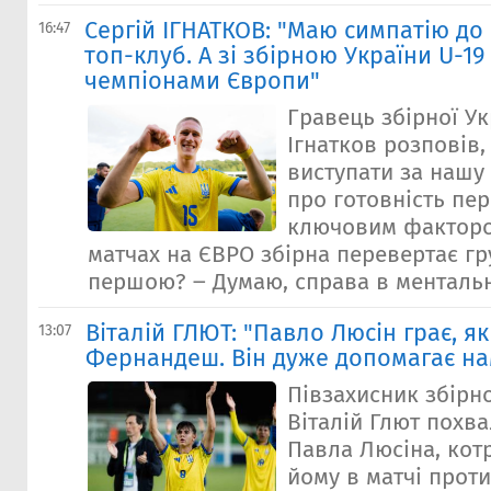
Сергій ІГНАТКОВ: "Маю симпатію до
16:47
топ-клуб. А зі збірною України U-1
чемпіонами Європи"
Гравець збірної Ук
Ігнатков розповів
виступати за нашу 
про готовність пе
ключовим факторо
матчах на ЄВРО збірна перевертає гр
першою? ‒ Думаю, справа в ментально
Віталій ГЛЮТ: "Павло Люсін грає, я
13:07
Фернандеш. Він дуже допомагає на
Півзахисник збірно
Віталій Глют похв
Павла Люсіна, кот
йому в матчі проти