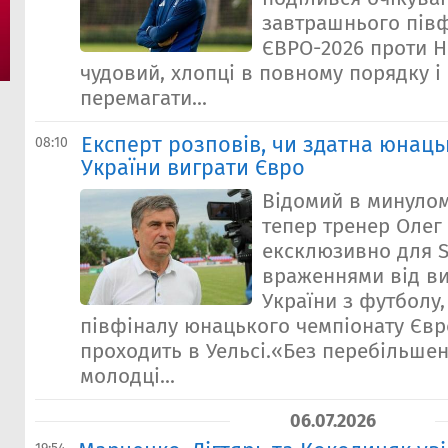
завтрашнього півф
ЄВРО-2026 проти Н
чудовий, хлопці в повному порядку і 
перемагати...
Експерт розповів, чи здатна юнаць
08:10
України виграти Євро
Відомий в минулом
тепер тренер Олег
ексклюзивно для S
враженнями від ви
України з футболу
півфіналу юнацького чемпіонату Євр
проходить в Уельсі.«Без перебільшен
молодці...
06.07.2026