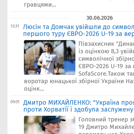
гравцями...
30.06.2026
Люсін та Домчак увійшли до символ
13:31
першого туру ЄВРО-2026 U-19 за вер
Півзахисник "Дина
із оцінкою 8,3 уві
символічної збірн
ЄВРО-2026 U-19 за
SofaScore.Також т
воротар юнацької збірної України На
оцінк...
Дмитро МИХАЙЛЕНКО: "Україна про
09:51
проти Хорватії і здобула заслужен
Головний тренер зб
19 Дмитро Михайл