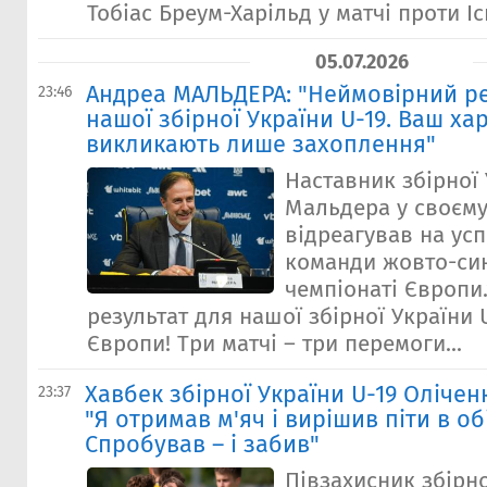
Тобіас Бреум-Харільд у матчі проти Іспа
05.07.2026
Андреа МАЛЬДЕРА: "Неймовірний ре
23:46
нашої збірної України U-19. Ваш ха
викликають лише захоплення"
Наставник збірної
Мальдера у своєму
відреагував на ус
команди жовто-син
чемпіонаті Європи
результат для нашої збірної України 
Європи! Три матчі – три перемоги...
Хавбек збірної України U-19 Оліченк
23:37
"Я отримав м'яч і вирішив піти в об
Спробував – і забив"
Півзахисник збірно