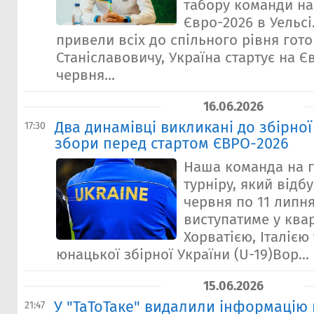
табору команди на
Євро-2026 в Уельсі
привели всіх до спільного рівня гот
Станіславовичу, Україна стартує на Є
червня...
16.06.2026
Два динамівці викликані до збірної
17:30
збори перед стартом ЄВРО-2026
Наша команда на г
турніру, який відб
червня по 11 липня
виступатиме у квар
Хорватією, Італією
юнацької збірної України (U-19)Вор...
15.06.2026
У "ТаТоТаке" видалили інформацію
21:47