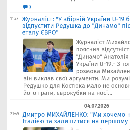
3
Журналіст: "У збірній України U-19 
11:27
відпустити Редушка до "Динамо" пі
етапу ЄВРО"
Журналіст Михайл
пояснив відсутніст
"Динамо" Анатолія
України U-19.- З то
розмова Михайленк
він виклав свої аргументи. Ми розум
Редушко для Костюка мало не основн
його грати, єврокубки на носі...
04.07.2026
Дмитро МИХАЙЛЕНКО: "Ми хочемо н
21:49
Італією та залишитися на першому м