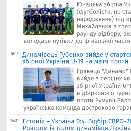
Юнацька збірна Ук
(футболісти, не ст
народження) під 
Михайленка в треть
раунду відбору, вж
володаря путівки до фінальної части
Динамівець Губенко вийде у старто
16:11
збірної України U-19 на матч проти 
Гравець "Динамо" 
вийде з перших хв
збірної України U-1
відбіркового турн
проти Румунії.Варт
українська команда достроково гаран
Естонія – Україна 0:4. Відбір ЄВРО-20
14:31
Розгром із голом динамівця Люсіна