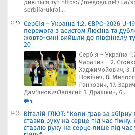
дивіться тут https://megogo.net/ua/s
serbiia-ukrai...
Сербія – Україна 1:2. ЄВРО-2026 U-1
21:50
перемога з асистом Люсіна та дубл
жовто-сині вийшли до півфіналу ту
20
Сербія – Україна 1:
Чарапич – 2. Стойко
Хаджимойович, 3. П
Новічич, 8. Милосл
Ранкович, 17. Зарич
Дам'яновичЗапасні: 1. Драшкич, 6...
1
Віталій ГЛЮТ: "Коли грав за збірну 
14:35
ставив руку на серце під час гімну. 
ставлю руку на серце лише під час 
гімну"