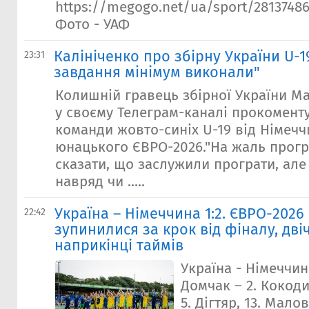
https://megogo.net/ua/sport/28137486
Фото - УАФ
Калініченко про збірну України U-1
23:31
завдання мiнiмум виконали"
Колишній гравець збірної України М
у своєму Телеграм-каналі прокомент
команди жовто-синіх U-19 від Німечч
юнацького ЄВРО-2026."На жаль прогр
сказати, що заслужили програти, але 
навряд чи .....
Україна – Німеччина 1:2. ЄВРО-2026 
22:42
зупинилися за крок від фіналу, дв
наприкінці таймів
Україна - Німеччина
Домчак – 2. Кокоди
5. Дігтяр, 13. Малов