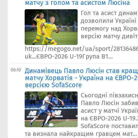
матчу з голом та асистом Люсіна
Гол та асист дина
дозволили Україні
перемогу над Хорв
версію матчу дивіт
https://megogo.net/ua/sport/28136486
uk...ЄВРО-2026 U-19Група В1...
Динамівець Павло Люсін став кра
00:10
матчу Хорватія - Україна на ЄВРО-2
версією SofaScore
Сьогодні півзахис
Павло Люсін забив
асист у матчі Укра
на ЄВРО-2026 U-19
SofaScore поставил
та визнала найкращим гравцем мат...