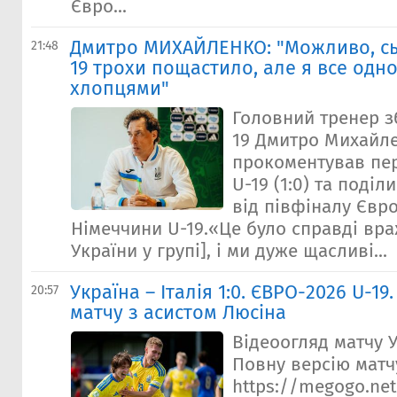
Євро...
Дмитро МИХАЙЛЕНКО: "Можливо, сьо
21:48
19 трохи пощастило, але я все од
хлопцями"
Головний тренер зб
19 Дмитро Михайл
прокоментував пер
U-19 (1:0) та поді
від півфіналу Євр
Німеччини U-19.«Це було справді вр
України у групі], і ми дуже щасливі...
Україна – Італія 1:0. ЄВРО-2026 U-19
20:57
матчу з асистом Люсіна
Відеоогляд матчу У
Повну версію матчу
https://megogo.net