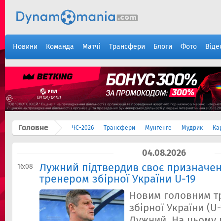
Новини
Команда
Матчі
Трансфери
Блоги
Фото
Віде
Головне
ЧС-2026
Трансфери
Мунгенге
Мудрик
Ка
04.08.2026
Лужний підтвердив своє призначе
16:08
тренером збірної України U-19
Новим головним т
збірної України (U
Лужний. На цьому 