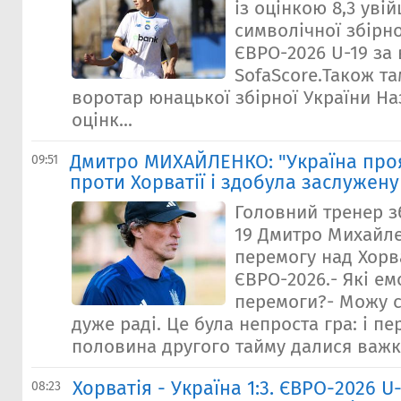
із оцінкою 8,3 уві
символічної збірн
ЄВРО-2026 U-19 за
SofaScore.Також т
воротар юнацької збірної України На
оцінк...
Дмитро МИХАЙЛЕНКО: "Україна про
09:51
проти Хорватії і здобула заслужен
Головний тренер зб
19 Дмитро Михайл
перемогу над Хорва
ЄВРО-2026.- Які емо
перемоги?- Можу с
дуже раді. Це була непроста гра: і пе
половина другого тайму далися важко
Хорватія - Україна 1:3. ЄВРО-2026 U
08:23