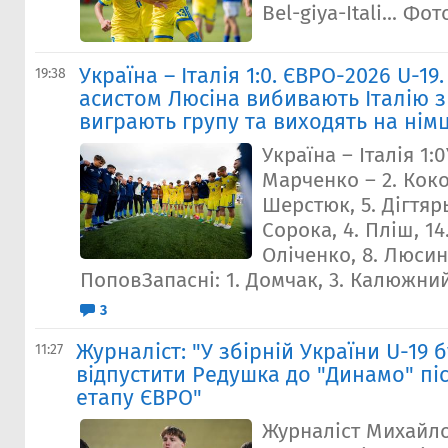
Bel-giya-Itali... Фо
Україна – Італія 1:0. ЄВРО-2026 U-19
19:38
асистом Люсіна вибивають Італію з 
виграють групу та виходять на нім
Україна – Італія 1:0
Марченко – 2. Коко
Шерстюк, 5. Дігтярь
Сорока, 4. Пліш, 14
Оліченко, 8. Люсин 
ПоповЗапасні: 1. Домчак, 3. Калюжний, 
3
Журналіст: "У збірній України U-19 
11:27
відпустити Редушка до "Динамо" пі
етапу ЄВРО"
Журналіст Михайл