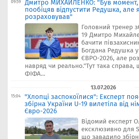
Дмитро МИХАЙЛЕНКО: "Був момент,
09:59
пообіцяв відпустити Редушка, але 
розраховував"
Головний тренер зб
19 Дмитро Михайле
бачити півзахисни
Богдана Редушка у
ЄВРО-2026, але роз
навряд чи реально."Тут така справа, 
ФІФА...
13.07.2026
"Хлопці заспокоїлися": Експерт поя
15:04
збірна України U-19 вилетіла від ні
Євро-2026
Відомий експерт О
ексклюзивно для S
що завадило збірн