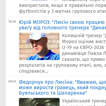
використали, якщо я правильно пора
футболістів у 3 матчах групового етап
Юрій МОРОЗ: "Люсін своєю працею
10:28
увагу від головного тренера "Дина
Колишній тренер "
Мороз оцінив вист
U-19 на ЄВРО-2026
динамівця Павла Л
сказати, що прямо
результатів на груповому етапі, але, 
сподівався...
Федорчук про Люсіна: "Вважаю, що
09:49
може вирости гравець, який поєднує
Буяльського та Шапаренка"
Український трене