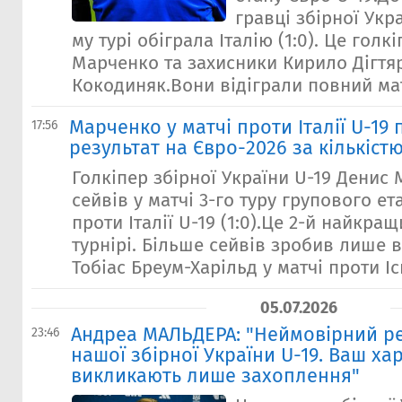
гравці збірної Укра
му турі обіграла Італію (1:0). Це голк
Марченко та захисники Кирило Дігтя
Кокодиняк.Вони відіграли повний матч
Марченко у матчі проти Італії U-19 
17:56
результат на Євро-2026 за кількістю
Голкіпер збірної України U-19 Денис
сейвів у матчі 3-го туру групового е
проти Італії U-19 (1:0).Це 2-й найкра
турнірі. Більше сейвів зробив лише в
Тобіас Бреум-Харільд у матчі проти Іспа
05.07.2026
Андреа МАЛЬДЕРА: "Неймовірний ре
23:46
нашої збірної України U-19. Ваш ха
викликають лише захоплення"