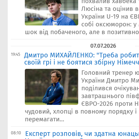
похвалив хавбека 
Люсіна та оцінив в
України U-19 на ЄВ
собі оксюморон: у
шок від побаченого, але в позитивном
07.07.2026
Дмитро МИХАЙЛЕНКО: "Треба робит
19:45
своїй грі і не боятися збірну Німеч
Головний тренер ю
України Дмитро М
поділився очікува
завтрашнього півф
ЄВРО-2026 проти Н
чудовий, хлопці в повному порядку і 
перемагати...
Експерт розповів, чи здатна юнаць
08:10