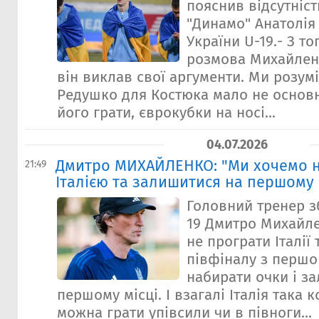
пояснив відсутніст
"Динамо" Анатолія
України U-19.- З то
розмова Михайленк
він виклав свої аргументи. Ми розум
Редушко для Костюка мало не основн
його грати, єврокубки на носі...
04.07.2026
Дмитро МИХАЙЛЕНКО: "Ми хочемо н
21:49
Італією та залишитися на першому м
Головний тренер зб
19 Дмитро Михайле
не програти Італії 
півфіналу з першог
набирати очки і з
першому місці. І взагалі Італія така 
можна грати упівсили чи в півноги...