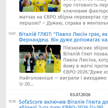
про готовність пе
ключовим факторо
матчах на ЄВРО збірна перевертає гр
першою? ‒ Думаю, справа в ментально
Віталій ГЛЮТ: "Павло Люсін грає, я
13:07
Фернандеш. Він дуже допомагає на
Півзахисник збірно
Віталій Глют похв
Павла Люсіна, кот
йому в матчі проти
ЄВРО-2026."Дуже хо
Найголовніше — виграли і виходимо 
U-20...
03.07.2026
SofaScore включив Віталія Глюта д
12:26
збірної 2-го туру ЄВРО-2026 (U-19)