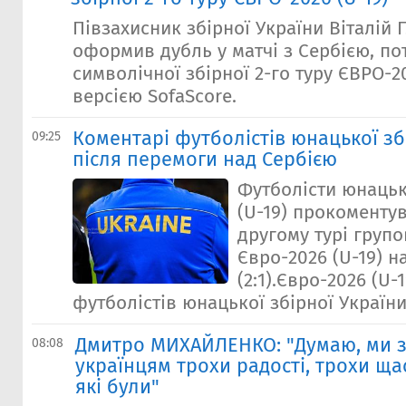
Півзахисник збірної України Віталій 
оформив дубль у матчі з Сербією, по
символічної збірної 2-го туру ЄВРО-20
версією SofaScore.
Коментарі футболістів юнацької зб
09:25
після перемоги над Сербією
Футболісти юнацьк
(U-19) прокоменту
другому турі групо
Євро-2026 (U-19) н
(2:1).Євро-2026 (U-
футболістів юнацької збірної України 
Дмитро МИХАЙЛЕНКО: "Думаю, ми з
08:08
українцям трохи радості, трохи щас
які були"