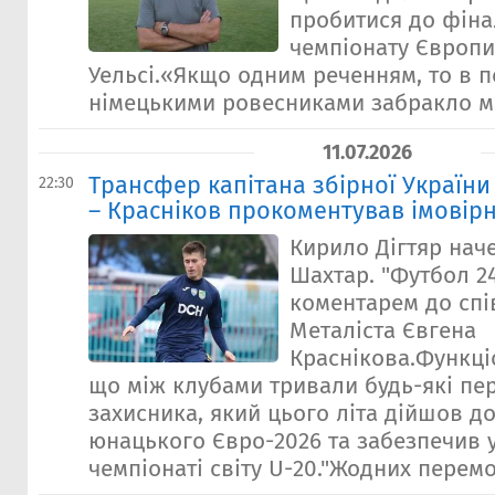
пробитися до фін
чемпіонату Європи
Уельсі.«Якщо одним реченням, то в п
німецькими ровесниками забракло ма
11.07.2026
Трансфер капітана збірної України
22:30
– Красніков прокоментував імовірн
Кирило Дігтяр нач
Шахтар. "Футбол 24
коментарем до спі
Металіста Євгена
Краснікова.Функці
що між клубами тривали будь-які п
захисника, який цього літа дійшов д
юнацького Євро-2026 та забезпечив у
чемпіонаті світу U-20."Жодних перемо