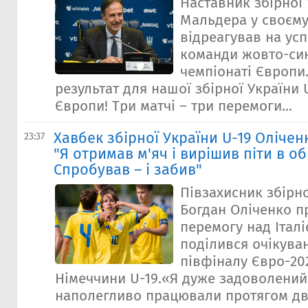
Наставник збірної
Мальдера у своєму
відреагував на ус
команди жовто-син
чемпіонаті Європи
результат для нашої збірної України 
Європи! Три матчі – три перемоги...
Хавбек збірної України U-19 Оліченк
23:37
"Я отримав м'яч і вирішив піти в об
Спробував – і забив"
Півзахисник збірно
Богдан Оліченко 
перемогу над Італіє
поділився очікува
півфіналу Євро-20
Німеччини U-19.«Я дуже задоволени
наполегливо працювали протягом дв