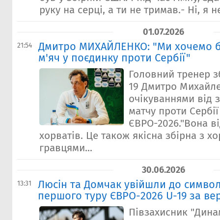
руку на серці, а ти не тримав.- Ні, я н
01.07.2026
Дмитро МИХАЙЛЕНКО: "Ми хочемо б
21:54
м'яч у поєдинку проти Сербії"
Головний тренер зб
19 Дмитро Михайл
очікуваннями від 
матчу проти Сербії
ЄВРО-2026."Вона ві
хорватів. Це також якісна збірна з 
гравцями...
30.06.2026
Люсін та Домчак увійшли до символ
13:31
першого туру ЄВРО-2026 U-19 за вер
Півзахисник "Дина