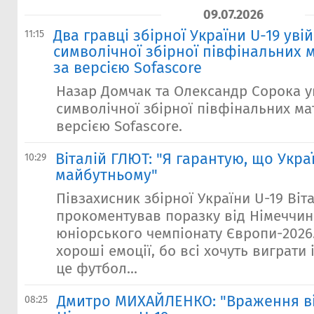
09.07.2026
Два гравці збірної України U-19 уві
11:15
символічної збірної півфінальних 
за версією Sofascore
Назар Домчак та Олександр Сорока 
символічної збірної півфінальних мат
версією Sofascore.
Віталій ГЛЮТ: "Я гарантую, що Укра
10:29
майбутньому"
Півзахисник збірної України U-19 Віт
прокоментував поразку від Німеччин
юніорського чемпіонату Європи-2026.
хороші емоції, бо всі хочуть виграти 
це футбол...
Дмитро МИХАЙЛЕНКО: "Враження ві
08:25