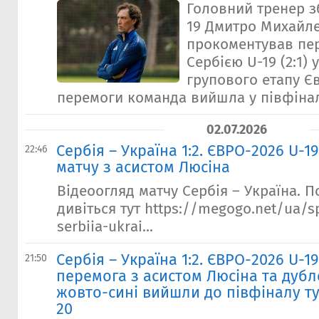
Головний тренер зб
19 Дмитро Михайл
прокоментував пе
Сербією U-19 (2:1) у
групового етапу Єв
перемоги команда вийшла у півфінал 
02.07.2026
Сербія – Україна 1:2. ЄВРО-2026 U-1
22:46
матчу з асистом Люсіна
Відеоогляд матчу Сербія – Україна. 
дивіться тут https://megogo.net/ua/s
serbiia-ukrai...
Сербія – Україна 1:2. ЄВРО-2026 U-1
21:50
перемога з асистом Люсіна та дубл
жовто-сині вийшли до півфіналу ту
20