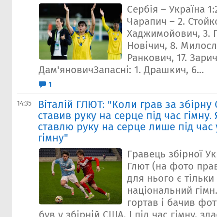
Сербія – Україна 1:
Чарапич – 2. Стойко
Хаджимойович, 3. П
Новічич, 8. Милосл
Ранкович, 17. Зарич
Дам'яновичЗапасні: 1. Драшкич, 6...
1
Віталій ГЛЮТ: "Коли грав за збірну 
14:35
ставив руку на серце під час гімну. 
ставлю руку на серце лише під час 
гімну"
Гравець збірної Ук
Глют (на фото пра
для нього є тільки
національний гімн.
гортав і бачив фот
був у збірній США. І під час гімну, зд