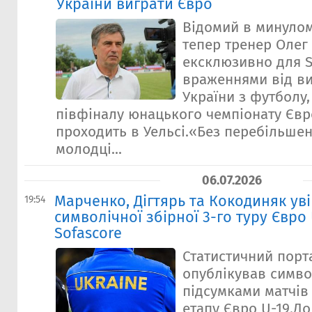
України виграти Євро
Відомий в минулом
тепер тренер Олег
ексклюзивно для S
враженнями від ви
України з футболу
півфіналу юнацького чемпіонату Євр
проходить в Уельсі.«Без перебільшен
молодці...
06.07.2026
Марченко, Дігтярь та Кокодиняк ув
19:54
символічної збірної 3-го туру Євро 
Sofascore
Статистичний порт
опублікував симво
підсумками матчів 
етапу Євро U-19.До