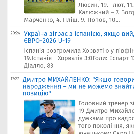
Люсин, 19. Глют, 11.
Калюжний – 7. Богд
Марченко, 4. Пліш, 9. Попов, 10...
Україна зіграє з Іспанією, якщо ви
20:24
ЄВРО-2026 U-19
Іспанія розгромила Хорватію у півфі
19.Іспанія - Хорватія 3:0Голи: Еспарт 1
Діалло, 83
Дмитро МИХАЙЛЕНКО: "Якщо говори
17:27
народження – ми не можемо знайти
позицію"
Головний тренер зб
19 Дмитро Михайл
думками про кадр
того покоління, як
юнацькому Євро U-