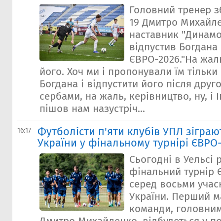
Головний тренер зб
19 Дмитро Михайл
наставник "Динамо
відпустив Богдана
ЄВРО-2026."На жаль
його. Хоч ми і пропонували їм тільки 
Богдана і відпустити його після друго
сербами, на жаль, керівництво, ну, і 
пішов нам назустріч...
Футболісти п'яти клубів УПЛ зіграю
16:17
України у фінальному турнірі ЄВРО-
Сьогодні в Уельсі
фінальний турнір Є
серед восьми учас
України. Перший м
команди, головним