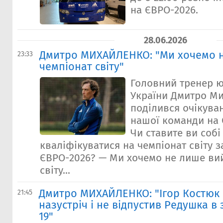
на ЄВРО-2026.
28.06.2026
Дмитро МИХАЙЛЕНКО: "Ми хочемо н
23:33
чемпіонат світу"
Головний тренер ю
України Дмитро М
поділився очікува
нашої команди на 
Чи ставите ви собі
кваліфікуватися на чемпіонат світу 
ЄВРО-2026? — Ми хочемо не лише вий
світу...
Дмитро МИХАЙЛЕНКО: "Ігор Костюк 
21:45
назустріч і не відпустив Редушка в 
19"