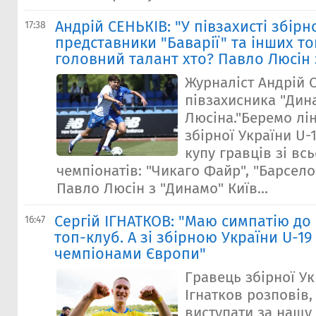
Андрій СЕНЬКІВ: "У півзахисті збірно
17:38
представники "Баварії" та інших то
головний талант хто? Павло Люсін 
Журналіст Андрій 
півзахисника "Дин
Люсіна."Беремо лін
збірної України U-
купу гравців зі всь
чемпіонатів: "Чикаго Файр", "Барселон
Павло Люсін з "Динамо" Київ...
Сергій ІГНАТКОВ: "Маю симпатію до
16:47
топ-клуб. А зі збірною України U-1
чемпіонами Європи"
Гравець збірної Ук
Ігнатков розповів
виступати за нашу 