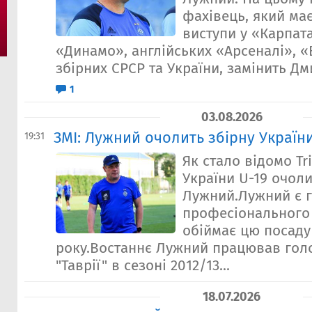
фахівець, який ма
виступи у «Карпат
«Динамо», англійських «Арсеналі», «
збірних СРСР та України, замінить Дм
1
03.08.2026
ЗМІ: Лужний очолить збірну України
19:31
Як стало відомо Tr
України U-19 очол
Лужний.Лужний є 
професіонального 
обіймає цю посаду 
року.Востаннє Лужний працював гол
"Таврії" в сезоні 2012/13...
18.07.2026