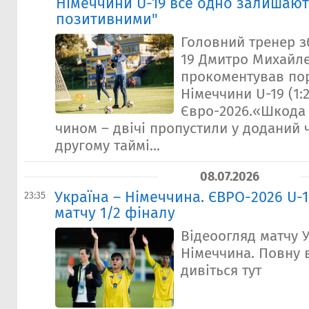
Німеччини U-19 все одно залишают
позитивними"
Головний тренер зб
19 Дмитро Михайл
прокоментував пор
Німеччини U-19 (1:2
Євро-2026.«Шкода
чином – двічі пропустили у доданий ча
другому таймі...
08.07.2026
Україна – Німеччина. ЄВРО-2026 U-1
23:35
матчу 1/2 фіналу
Відеоогляд матчу У
Німеччина. Повну 
дивіться тут