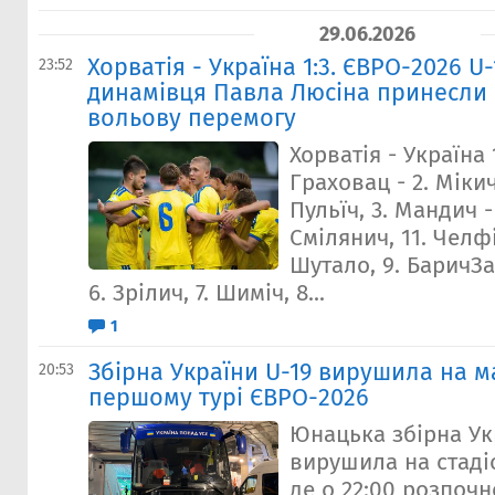
29.06.2026
Хорватія - Україна 1:3. ЄВРО-2026 U-
23:52
динамівця Павла Люсіна принесли 
вольову перемогу
Хорватія - Україна 1
Граховац - 2. Мікич,
Пульїч, 3. Мандич -
Смілянич, 11. Челфі
Шутало, 9. БаричЗап
6. Зрілич, 7. Шиміч, 8...
1
Збірна України U-19 вирушила на м
20:53
першому турі ЄВРО-2026
Юнацька збірна Ук
вирушила на стадіо
де о 22:00 розпочн