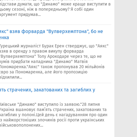
підстави думати, що "Динамо" може краще виступити в
цьому сезоні, ніж в попередньому? Я собі один
аргумент придумав...
якс" взяв форварда "Вулверхемптона", бо не
енка
Турецький журналіст Бурак Ерен стверджує, що "Аякс"
взяв в оренду з правом викупу форварда
"Вулверхемптона" Толу Арокодаре через те, що не
зумів придбати нападника "Динамо" Матвія
Пономаренка."Аякс" також пропонував 20 мільйонів
євро за Пономаренка, але його пропозицію
відхилили...
ть страчених, закатованих та загиблих у
Київське "Динамо" виступило із заявою."28 липня
Україна вшановує пам’ять страчених, закатованих та
загиблих у полоні.Цей день є нагадуванням про один
із найжорстокіших злочинів росії проти українських
військовополонених...