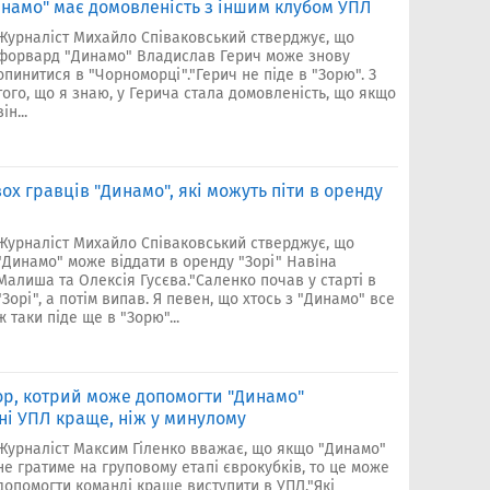
инамо" має домовленість з іншим клубом УПЛ
Журналіст Михайло Співаковський стверджує, що
форвард "Динамо" Владислав Герич може знову
опинитися в "Чорноморці"."Герич не піде в "Зорю". З
того, що я знаю, у Герича стала домовленість, що якщо
він...
ох гравців "Динамо", які можуть піти в оренду
Журналіст Михайло Співаковський стверджує, що
"Динамо" може віддати в оренду "Зорі" Навіна
Малиша та Олексія Гусєва."Саленко почав у старті в
"Зорі", а потім випав. Я певен, що хтось з "Динамо" все
ж таки піде ще в "Зорю"...
ор, котрий може допомогти "Динамо"
ні УПЛ краще, ніж у минулому
Журналіст Максим Гіленко вважає, що якщо "Динамо"
не гратиме на груповому етапі єврокубків, то це може
допомогти команді краще виступити в УПЛ."Які