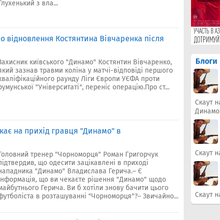
Глухенький з вла...
о відновлення Костянтина Вівчаренка після
Блоги
Захисник київського "Динамо" Костянтин Вівчаренко,
який зазнав травми коліна у матчі-відповіді першого
кваліфікаційного раунду Ліги Європи УЄФА проти
румунської "Університаті", переніс операцію.Про ст...
Скаут н
Динамо
кає на прихід гравця "Динамо" в
Скаут н
Головний тренер "Чорноморця" Роман Григорчук
підтвердив, що одесити зацікавлені в приході
нападника "Динамо" Владислава Герича.– Є
інформація, що ви чекаєте рішення "Динамо" щодо
майбутнього Герича. Ви б хотіли знову бачити цього
Скаут н
футболіста в розташуванні "Чорноморця"?– Звичайно...