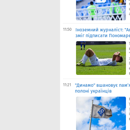
11:50
Іноземний журналіст: "А
зміг підписати Пономар
11:21
"Динамо" вшановує пам’я
полоні українців