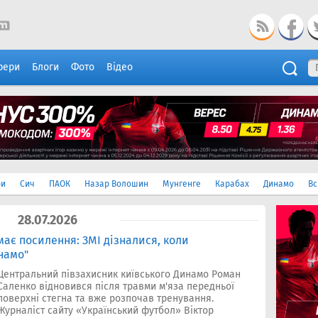
фери
Блоги
Фото
Відео
ри
Сич
ПАОК
Назар Волошин
Мунгенге
Карабах
Динамо
Вс
28.07.2026
ає посилення: ЗМІ дізналися, коли
намо"
Центральний півзахисник київського Динамо Роман
Саленко відновився після травми м'яза передньої
поверхні стегна та вже розпочав тренування.
Журналіст сайту «Український футбол» Віктор