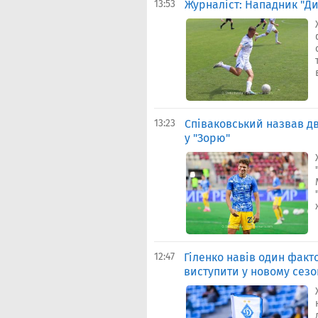
13:53
Журналіст: Нападник "Д
13:23
Співаковський назвав дв
у "Зорю"
12:47
Гіленко навів один факт
виступити у новому сезо