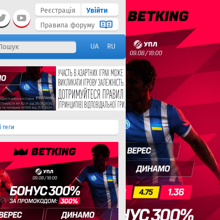
Реєстрація
Увійти
Правила форуму
UA
RU
і теги