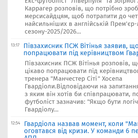
Екс-футболіст "Ліверпуля" та збірної
Каррагер розповів, що потрібно зро
мерсисайдцям, щоб потрапити до чет
найсильніших в англійській Прем'єр-
сезону-2025/2026...
Півзахисник ПСЖ Вітінья заявив, що
13:17
попрацювати під керівництвом Гва
Півзахисник ПСЖ Вітінья розповів, щ
цікаво попрацювати під керівництво
тренера "Манчестер Сіті" Хосепа
Гвардіоли.Відповідаючи на запитанн
з яким він хотів би співпрацювати, 
футболіст зазначив: "Якщо бути логі
Гвардіолу...
Гвардіола назвав момент, коли "Ман
12:54
оговтався від кризи. У команди 6 п