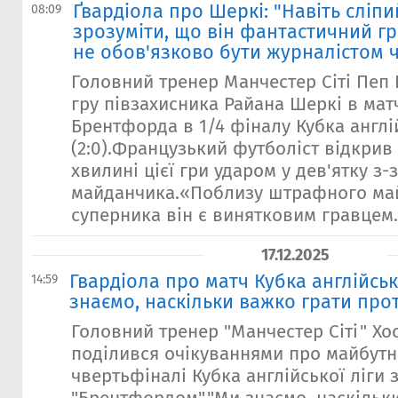
Ґвардіола про Шеркі: "Навіть сліп
08:09
зрозуміти, що він фантастичний гр
не обов'язково бути журналістом 
Головний тренер Манчестер Сіті Пеп 
гру півзахисника Райана Шеркі в мат
Брентфорда в 1/4 фіналу Кубка англій
(2:0).Французький футболіст відкрив 
хвилині цієї гри ударом у дев'ятку 
майданчика.«Поблизу штрафного ма
суперника він є винятковим гравцем..
17.12.2025
Гвардіола про матч Кубка англійсько
14:59
знаємо, наскільки важко грати пр
Головний тренер "Манчестер Сіті" Хо
поділився очікуваннями про майбутні
чвертьфіналі Кубка англійської ліги 