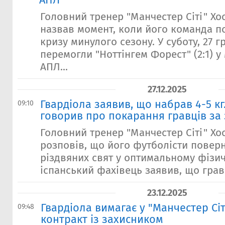
АПЛ
Головний тренер "Манчестер Сіті" Хо
назвав момент, коли його команда п
кризу минулого сезону. У суботу, 27 г
перемогли "Ноттінгем Форест" (2:1) у 
АПЛ...
27.12.2025
Гвардіола заявив, що набрав 4-5 кг
09:10
говорив про покарання гравців за 
Головний тренер "Манчестер Сіті" Хо
розповів, що його футболісти поверн
різдвяних свят у оптимальному фізич
іспанський фахівець заявив, що гравці
23.12.2025
Гвардіола вимагає у "Манчестер Сі
09:48
контракт із захисником