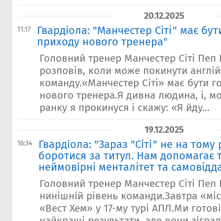
20.12.2025
Гвардіола: "Манчестер Сіті" має бу
11:17
приходу нового тренера"
Головний тренер Манчестер Сіті Пеп 
розповів, коли може покинути англій
команду.«Манчестер Сіті» має бути г
нового тренера.Я дивна людина, і, м
ранку я прокинуся і скажу: «Я йду...
19.12.2025
Гвардіола: "Зараз "Сіті" не на тому 
16:34
боротися за титул. Нам допомагає 
неймовірні менталітет та самовідд
Головний тренер Манчестер Сіті Пеп 
нинішній рівень команди.Завтра «мі
«Вест Хем» у 17-му турі АПЛ.Ми готові.
найкращі результати, але вони зігра