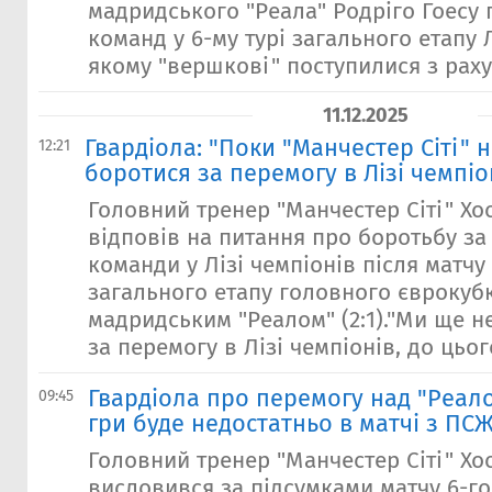
мадридського "Реала" Родріго Гоесу 
команд у 6-му турі загального етапу Л
якому "вершкові" поступилися з рахун
11.12.2025
Гвардіола: "Поки "Манчестер Сіті" 
12:21
боротися за перемогу в Лізі чемпіо
Головний тренер "Манчестер Сіті" Хо
відповів на питання про боротьбу за
команди у Лізі чемпіонів після матчу 
загального етапу головного єврокубк
мадридським "Реалом" (2:1)."Ми ще н
за перемогу в Лізі чемпіонів, до цьог
Гвардіола про перемогу над "Реало
09:45
гри буде недостатньо в матчі з ПС
Головний тренер "Манчестер Сіті" Хо
висловився за підсумками матчу 6-го