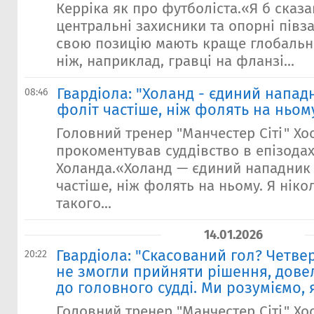
Керріка як про футболіста.«Я б сказ
центральні захисники та опорні півз
свою позицію мають краще глобальне
ніж, наприклад, гравці на фланзі...
Гвардіола: "Холанд - єдиний нападни
08:46
фоліт частіше, ніж фолять на ньом
Головний тренер "Манчестер Сіті" Хо
прокоментував суддівство в епізодах
Холанда.«Холанд — єдиний нападник у
частіше, ніж фолять на ньому. Я ніко
такого...
14.01.2026
Гвардіола: "Скасований гол? Четвер
20:22
не змогли прийняти рішення, дове
до головного судді. Ми розуміємо, 
Головний тренер "Манчестер Сіті" Хо