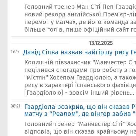
Головний тренер Ман Сіті Пеп Гвард
новий рекорд англійської Прем'єр-лі
перемог у матчах, де його команда з
більше голів, пише офіційний сайт го
13.12.2025
Давід Сілва назвав найгіршу рису Г
19:47
Колишній півзахисник "Манчестер Сіт
поділився спогадами про роботу з г
"містян" Хосепом Гвардіолою, а тако
рису в характері іспанського фахівця
[Гвардіолою] - зовсім інший рівень...
Гвардіола розкрив, що він сказав Р
08:21
матчу з "Реалом", де вінгер забив 
Головний тренер "Манчестер Сіті" Хо
відповів, що він сказав крайньому н