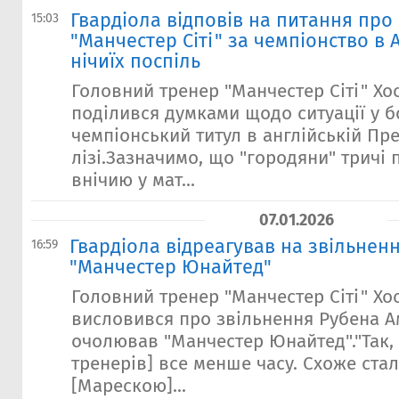
Гвардіола відповів на питання про
15:03
"Манчестер Сіті" за чемпіонство в 
нічиїх поспіль
Головний тренер "Манчестер Сіті" Хо
поділився думками щодо ситуації у б
чемпіонський титул в англійській Пре
лізі.Зазначимо, що "городяни" тричі 
внічию у мат...
07.01.2026
Гвардіола відреагував на звільнен
16:59
"Манчестер Юнайтед"
Головний тренер "Манчестер Сіті" Хо
висловився про звільнення Рубена А
очолював "Манчестер Юнайтед"."Так, 
тренерів] все менше часу. Схоже стал
[Марескою]...