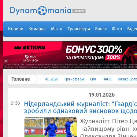
Новини
Команда
Матчі
Трансфери
Блоги
Фото
Віде
Головне
ЧС-2026
Трансфери
Сич
ПАОК
Назар Вол
19.01.2026
Нідерландський журналіст: "Гварді
21:53
зробили однаковий висновок щодо
Журналіст Пітер Ц
найвищому рівні х
Олександра Зінчен