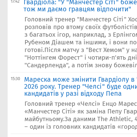
Гвардіола: "У "Манчестер Сіті" бож
17:42
тож ми даємо гравцям відпочити"
Головний тренер "Манчестер Сіті" Хо
розповів про втому своїх футболістів.
з багатьох ігор, наприклад, з Ерлінг
Рубеном Діашем та іншими, і вони по
готові.Після матчу з "Вест Хемом" у н
"Ноттінгем Форест" і чотири-п'ять дн
"Сандерленда", а потім знову божевіл
Мареска може змінити Гвардіолу в "
15:30
2026 року. Тренер "Челсі" буде одн
кандидатів у разі відходу Пепа
Головний тренер «Челсі» Енцо Марес
«Манчестер Сіті» як заміна Пепу Гвар
майбутньому.За даними The Athletic, 4
– один із головних кандидатів «город