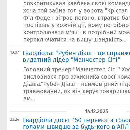
розкритикував хавбека своєї команд
хоча той забив гол у ворота "Крістал
Філ Фоден зіграв погано, втратив баг
поспішав у кожній дії, йому потрібно
контролювати м'яч і в потрібний мо
переключатися на вищу швидкість...
Гвардіола: "Рубен Діаш - це справжн
13:07
видатний лідер "Манчестер Сіті"
Головний тренер "Манчестер Сіті" Хо
висловився про захисника своєї ком
Діаша."Рубен Діаш - неймовірний ліде
травмований, як він керує товариша
вм...
14.12.2025
Гвардіола досяг 150 перемог з трьо
23:24
голами швидше за будь-кого в АПЛ