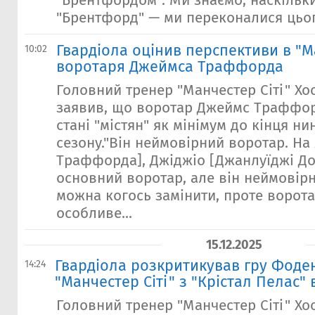
"Брентфордом"."Ми знаємо, наскільк
"Брентфорд" — ми переконалися цього
Гвардіола оцінив перспективи в "М
10:02
воротаря Джеймса Траффорда
Головний тренер "Манчестер Сіті" Хо
заявив, що воротар Джеймс Траффор
стані "містян" як мінімум до кінця н
сезону."Він неймовірний воротар. На
Траффорда], Джіджіо [Джанлуїджі Д
основний воротар, але він неймовір
можна когось замінити, проте ворот
особливе...
15.12.2025
Гвардіола розкритикував гру Фоден
14:24
"Манчестер Сіті" з "Крістал Пелас" 
Головний тренер "Манчестер Сіті" Хо