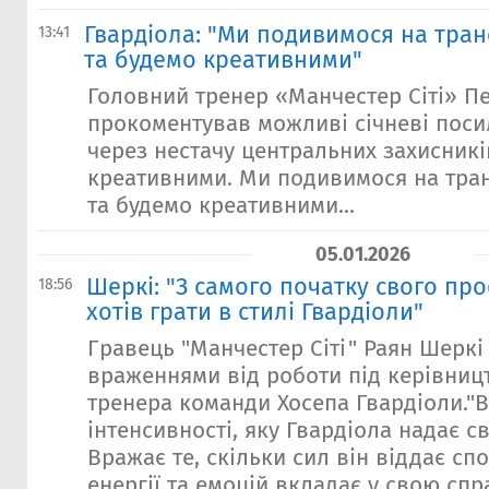
Гвардіола: "Ми подивимося на тра
13:41
та будемо креативними"
Головний тренер «Манчестер Сіті» П
прокоментував можливі січневі пос
через нестачу центральних захисникі
креативними. Ми подивимося на тра
та будемо креативними...
05.01.2026
Шеркі: "З самого початку свого пр
18:56
хотів грати в стилі Гвардіоли"
Гравець "Манчестер Сіті" Раян Шеркі
враженнями від роботи під керівниц
тренера команди Хосепа Гвардіоли."В
інтенсивності, яку Гвардіола надає с
Вражає те, скільки сил він віддає спо
енергії та емоцій вкладає у свою сп