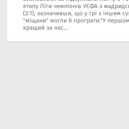
етапу Ліги чемпіонів УЄФА з мадрид
(2:1), зазначивши, що у грі з іншим 
"міщани" могли б програти."У першом
кращий за нас...