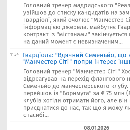
Головний тренер мадридського "Реал
увійшов до списку кандидатів на зам
Гвардіолі, який очолює "Манчестер Сі
інформацією джерела, майбутнє Гвар
контракт із "містянами" закінчується 
на даний момент є невизначеним...
Гвардіола: "Вдячний Семеньйо, що 
11:34
"Манчестер Сіті" попри інтерес інш
Головний тренер "Манчестер Сіті" Хо
відреагував на перехід флангового 
Семеньйо до манчестерського клубу.
перейшов із "Борнмута" за € 75 млн (£
клубів хотіли отримати його, але він
приєднатися до нас, так що я можу л
спасибі...
08.01.2026