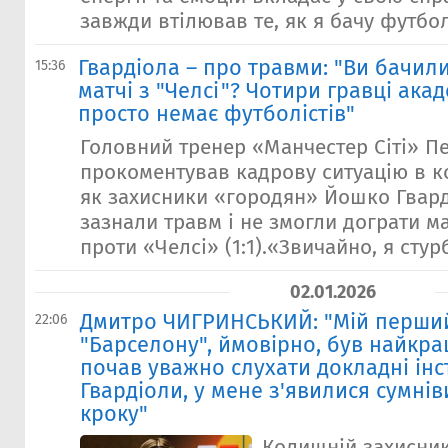
завжди втілював те, як я бачу футбол.
Гвардіола – про травми: "Ви бачил
15:36
матчі з "Челсі"? Чотири гравці акаде
просто немає футболістів"
Головний тренер «Манчестер Сіті» П
прокоментував кадрову ситуацію в ко
як захисники «городян» Йошко Гвард
зазнали травм і не змогли дограти ма
проти «Челсі» (1:1).«Звичайно, я стур
02.01.2026
Дмитро ЧИГРИНСЬКИЙ: "Мій перший
22:06
"Барселону", ймовірно, був найкра
почав уважно слухати докладні інс
Гвардіоли, у мене з'явилися сумні
кроку"
Колишній захисник