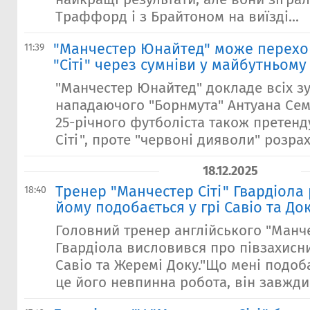
Траффорд і з Брайтоном на виїзді...
"Манчестер Юнайтед" може перехо
11:39
"Сіті" через сумніви у майбутньому
"Манчестер Юнайтед" докладе всіх з
нападаючого "Борнмута" Антуана Сем
25-річного футболіста також претенд
Сіті", проте "червоні дияволи" розра
18.12.2025
Тренер "Манчестер Сіті" Гвардіола
18:40
йому подобається у грі Савіо та До
Головний тренер англійського "Манче
Гвардіола висловився про півзахисн
Савіо та Жеремі Доку."Що мені подоба
це його невпинна робота, він завжди в