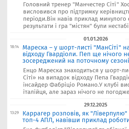
Головний тренер "Манчестер Сіті" Хо
висловився про підтримку керівництв
періоди.Він навів приклад минулого с
результати і гра "містян" були нестабіл
01.01.2026
Мареска – у шорт-листі "МанСіті" н
18:14
відходу Гвардіоли. Пеп ще нічого н
зосереджений на поточному сезон
Енцо Мареска знаходиться у шорт-ли
Сіті» на випадок відходу Пепа Гвард
інсайдер Фабріціо Романо.У клубі в
італійця, але зараз нічого не погодже
29.12.2025
Каррагер розповів, як "Ліверпулю"
13:29
топ-4 АПЛ, навівши приклад робот