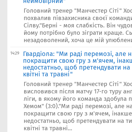
неймовірний"
Головний тренер "Манчестер Сіті" Хо
похвалив півзахисника своєї команд
Сілву."Берні - моя слабкість. Він чуд
йому потрібно було зіграти краще. С
незадоволений, хоча це мій улюблени
Гвардіола: "Ми раді перемозі, але 
14:29
покращити свою гру з м'ячем, інак
недостатньо, щоб претендувати на 
квітні та травні"
Головний тренер "Манчестер Сіті" Хо
висловився після матчу 17-го туру ан
ліги, в якому його команда здобула 
Хемом" (3:0)."Ми раді перемозі, але 
покращити свою гру з м'ячем, інакше
недостатньо, щоб претендувати на тит
квітні та травні...