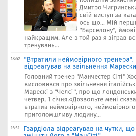
Дмитро Чигринськ
свій виступ за кат
ось що... Мій перш
"Барселону", ймові
найкращим. Але в той раз я зіграв вс
тренувань...
"Втратили неймовірного тренера". 
18:52
відреагував на звільнення Марески
Головний тренер "Манчестер Сіті" Хо
висловився про звільнення італійсь
Марескі з "Челсі", про що лондонськ
четвер, 1 січня.«Дозвольте мені сказ
втратив неймовірного, неймовірного
приголомшливу людину...
Гвардіола відреагував на чутки, щ
16:31
змінити його в "МанСіті"