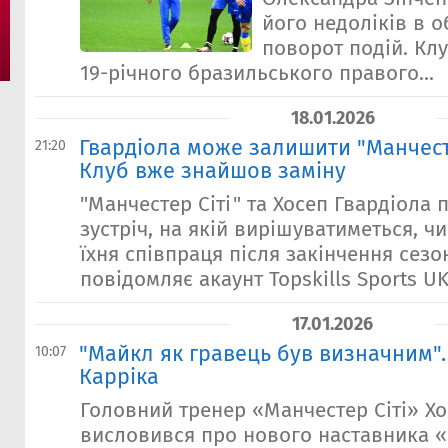
його недоліків в о
поворот подій. Кл
19-річного бразильського правого...
18.01.2026
Гвардіола може залишити "Манчесте
21:20
Клуб вже знайшов заміну
"Манчестер Сіті" та Хосеп Гвардіола
зустріч, на якій вирішуватиметься, 
їхня співпраця після закінчення сезо
повідомляє акаунт Topskills Sports UK у
17.01.2026
"Майкл як гравець був визначним".
10:07
Карріка
Головний тренер «Манчестер Сіті» Хо
висловився про нового наставника