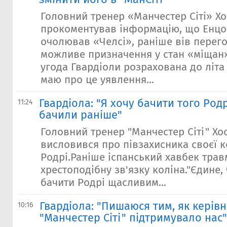
Головний тренер «Манчестер Сіті» Хо
прокоментував інформацію, що Енцо
очолював «Челсі», раніше вів перег
можливе призначення у стан «міщан»
угода Гвардіоли розрахована до літа 
маю про це уявлення...
Гвардіола: "Я хочу бачити того Родр
11:24
бачили раніше"
Головний тренер "Манчестер Сіті" Хо
висловився про півзахисника своєї 
Родрі.Раніше іспанський хавбек тра
хрестоподібну зв'язку коліна."Єдине, 
бачити Родрі щасливим...
Гвардіола: "Пишаюся тим, як керів
10:16
"Манчестер Сіті" підтримувало нас"