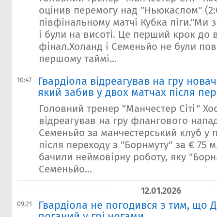
оцінив перемогу над "Ньюкаслом" (2:
півфінальному матчі Кубка ліги."Ми 
і були на висоті. Це перший крок до 
фінал.Холанд і Семеньйо не були пов
першому таймі...
Гвардіола відреагував на гру нова
10:47
який забив у двох матчах після пе
Головний тренер "Манчестер Сіті" Хо
відреагував на гру флангового напа
Семеньйо за манчестерський клуб у 
після переходу з "Борнмуту" за € 75 м
бачили неймовірну роботу, яку "Борн
Семеньйо...
12.01.2026
Гвардіола не погодився з тим, що
09:21
поганий у грі ногами