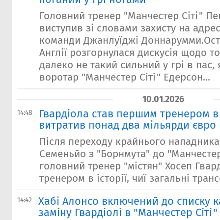
Головний тренер "Манчестер Сіті" Пе
виступив зі словами захисту на адре
команди Джанлуїджі Доннарумми.Ост
Англії розгорнулася дискусія щодо то
далеко не такий сильний у грі в пас,
воротар "Манчестер Сіті" Едерсон...
10.01.2026
Гвардіола став першим тренером в і
14:48
витратив понад два мільярди євро
Після переходу крайнього нападника
Семеньйо з "Борнмута" до "Манчестер 
головний тренер "містян" Хосеп Гвар
тренером в історії, чиї загальні транс
Хабі Алонсо включений до списку к
14:42
заміну Гвардіолі в "Манчестер Сіті"