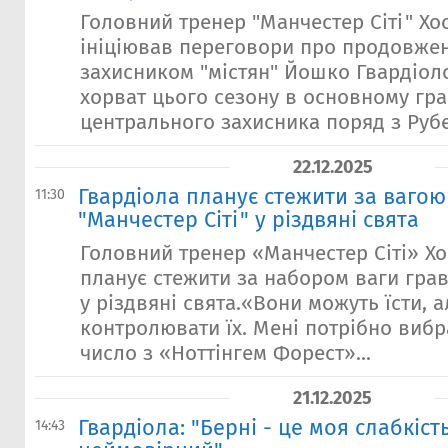
Головний тренер "Манчестер Сіті" Хо
ініціював переговори про продовжен
захисником "містян" Йошко Гвардіол
хорват цього сезону в основному гра
центрального захисника поряд з Рубе
22.12.2025
Гвардіола планує стежити за вагою
11:30
"Манчестер Сіті" у різдвяні свята
Головний тренер «Манчестер Сіті» Хо
планує стежити за набором ваги грав
у різдвяні свята.«Вони можуть їсти, а
контролювати їх. Мені потрібно вибр
число з «Ноттінгем Форест»...
21.12.2025
Гвардіола: "Берні - це моя слабкість
14:43