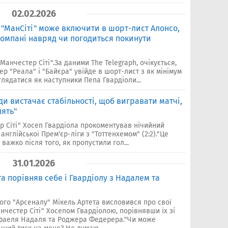
02.02.2026
и "МанСіті" може включити в шорт-лист Алонсо,
Компані навряд чи погодиться покинути
анчестер Сіті".За даними The Telegraph, очікується,
р "Реала" і "Байєра" увійде в шорт-лист з як мінімум
глядатися як наступники Пепа Гвардіоли...
ди вистачає стабільності, щоб вигравати матчі,
лять"
р Сіті" Хосеп Гвардіола прокоментував нічийний
 англійської Прем'єр-ліги з "Тоттенхемом" (2:2)."Це
важко після того, як пропустили гол...
31.01.2026
а порівняв себе і Гвардіолу з Надалем та
ого "Арсеналу" Мікель Артета висловився про свої
нчестер Сіті" Хосепом Гвардіолою, порівнявши їх зі
афаеля Надаля та Роджера Федерера."Чи може