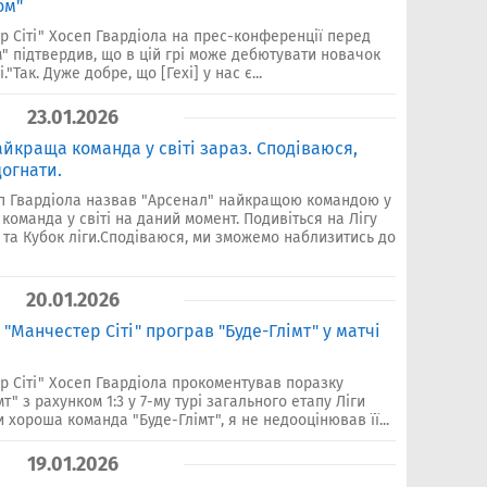
ом"
 Сіті" Хосеп Гвардіола на прес-конференції перед
 підтвердив, що в цій грі може дебютувати новачок
"Так. Дуже добре, що [Гехі] у нас є...
23.01.2026
айкраща команда у світі зараз. Сподіваюся,
догнати.
еп Гвардіола назвав "Арсенал" найкращою командою у
команда у світі на даний момент. Подивіться на Лігу
ї та Кубок ліги.Сподіваюся, ми зможемо наблизитись до
20.01.2026
"Манчестер Сіті" програв "Буде-Глімт" у матчі
р Сіті" Хосеп Гвардіола прокоментував поразку
т" з рахунком 1:3 у 7-му турі загального етапу Ліги
и хороша команда "Буде-Глімт", я не недооцінював її...
19.01.2026