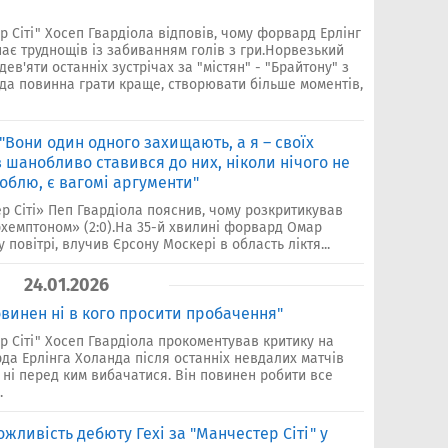
 Сіті" Хосеп Гвардіола відповів, чому форвард Ерлінг
ає труднощів із забиванням голів з гри.Норвезький
дев'яти останніх зустрічах за "містян" - "Брайтону" з
нда повинна грати краще, створювати більше моментів,
 "Вони один одного захищають, а я – своїх
ів шанобливо ставився до них, ніколи нічого не
облю, є вагомі аргументи"
 Сіті» Пеп Гвардіола пояснив, чому розкритикував
рхемптоном» (2:0).На 35-й хвилині форвард Омар
повітрі, влучив Єрсону Москері в область ліктя...
24.01.2026
овинен ні в кого просити пробачення"
 Сіті" Хосеп Гвардіола прокоментував критику на
да Ерлінга Холанда після останніх невдалих матчів
 ні перед ким вибачатися. Він повинен робити все
.
жливість дебюту Гехі за "Манчестер Сіті" у