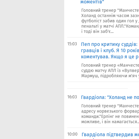
моментів"
Головний тренер "Манчестер
Холанд останнім часом зазн
футболіст забив один гол у 
пенальті у матчі АПЛ."Кома
і тоді він заб'є...
15:03
Пеп про критику суддів:
гравців і клуб. Я 10 рок
коментував. Якщо я це р
Головний тренер «Манчестер
суддю матчу АПЛ із «Вулве
Мармуш, підробляючи м'яч у 
16:03
Гвардіола: "Холанд не п
Головний тренер "Манчестер
адресу норвезького форвар
команди."Ерлінг не повинен
можливе, і він намагається..
10:00
Гвардіола підтвердив мо