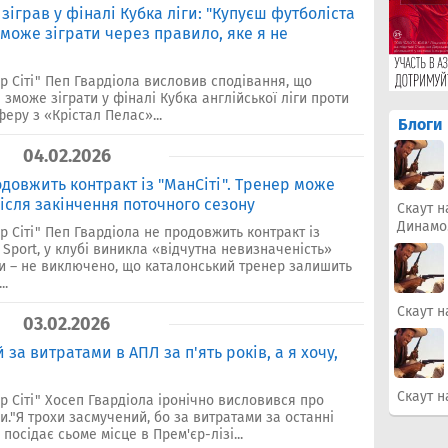
 зіграв у фіналі Кубка ліги: "Купуєш футболіста
е може зіграти через правило, яке я не
 Сіті" Пеп Гвардіола висловив сподівання, що
зможе зіграти у фіналі Кубка англійської ліги проти
феру з «Крістал Пелас»...
Блоги
04.02.2026
довжить контракт із "МанСіті". Тренер може
ісля закінчення поточного сезону
Скаут н
Динамо
 Сіті" Пеп Гвардіола не продовжить контракт із
Sport, у клубі виникла «відчутна невизначеність»
и – не виключено, що каталонський тренер залишить
..
Скаут н
03.02.2026
й за витратами в АПЛ за п'ять років, а я хочу,
Скаут н
 Сіті" Хосеп Гвардіола іронічно висловився про
и."Я трохи засмучений, бо за витратами за останні
 посідає сьоме місце в Прем'єр-лізі...