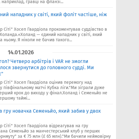
 наприклад, гравці на фланзі...
ний нападник у світі, який фоліт частіше, ніж
 Сіті" Хосеп Гвардіола прокоментував суддівство в
 Холанда.«Холанд — єдиний нападник у світі, який
 ньому. Я ніколи не бачив такого...
14.01.2026
гол? Четверо арбітрів і VAR не змогли
лося звернутися до головного судді. Ми
є"
 Сіті" Хосеп Гвардіола оцінив перемогу над
у півфінальному матчі Кубка ліги."Ми зіграли дуже
 перший крок до виходу у фінал.Холанд і Семеньйо не
ершому таймі...
а гру новачка Семеньйо, який забив у двох
 Сіті" Хосеп Гвардіола відреагував на гру
ана Семеньйо за манчестерський клуб у перших
рнмуту" за € 75 млн (£ 65 млн)."Ми бачили неймовірну