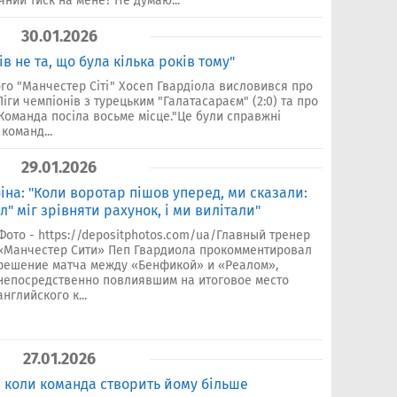
чний тиск на мене? Не думаю...
30.01.2026
ів не та, що була кілька років тому"
го "Манчестер Сіті" Хосеп Гвардіола висловився про
Ліги чемпіонів з турецьким "Галатасараєм" (2:0) та про
 Команда посіла восьме місце."Це були справжні
команд...
29.01.2026
біна: "Коли воротар пішов уперед, ми сказали:
л" міг зрівняти рахунок, і ми вилітали"
Фото - https://depositphotos.com/ua/Главный тренер
«Манчестер Сити» Пеп Гвардиола прокомментировал
решение матча между «Бенфикой» и «Реалом»,
непосредственно повлиявшим на итоговое место
английского к...
27.01.2026
є, коли команда створить йому більше