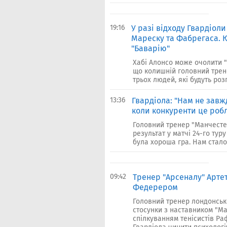
19:16
У разі відходу Гвардіол
Мареску та Фабрегаса. 
"Баварію"
Хабі Алонсо може очолити "М
що колишній головний трене
трьох людей, які будуть роз
13:36
Гвардіола: "Нам не завж
коли конкуренти це роб
Головний тренер "Манчесте
результат у матчі 24-го туру
була хороша гра. Нам стало 
09:42
Тренер "Арсеналу" Артет
Федерером
Головний тренер лондонськ
стосунки з наставником "Ма
спілкуванням тенісистів Р