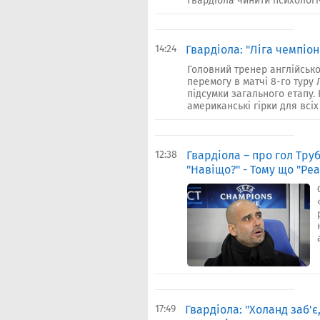
Гвардіола чинити психологі
14:24
Гвардіола: "Ліга чемпіон
Головний тренер англійсько
перемогу в матчі 8-го туру 
підсумки загального етапу.
американські гірки для всіх 
12:38
Гвардіола – про гол Тру
"Навіщо?" - Тому що "Реа
17:49
Гвардіола: "Холанд заб'