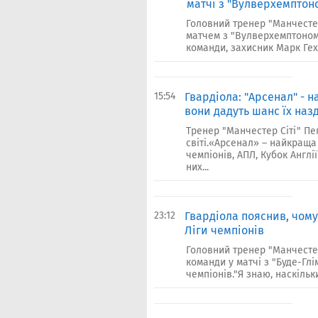
матчі з "Вулверхемптон
Головний тренер "Манчестер
матчем з "Вулверхемптоном"
команди, захисник Марк Гехі.
15:54
Гвардіола: "Арсенал" - н
вони дадуть шанс їх наз
Тренер "Манчестер Сіті" П
світі.«Арсенал» – найкраща 
чемпіонів, АПЛ, Кубок Англі
них...
23:12
Гвардіола пояснив, чому 
Ліги чемпіонів
Головний тренер "Манчесте
команди у матчі з "Буде-Глім
чемпіонів."Я знаю, наскільк