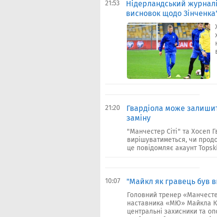
21:53
Нідерландський журналі
висновок щодо Зінченка
21:20
Гвардіола може залишити
заміну
"Манчестер Сіті" та Хосеп Г
вирішуватиметься, чи продо
це повідомляє акаунт Topskill
10:07
"Майкл як гравець був в
Головний тренер «Манчесте
наставника «МЮ» Майкла Кер
центральні захисники та о