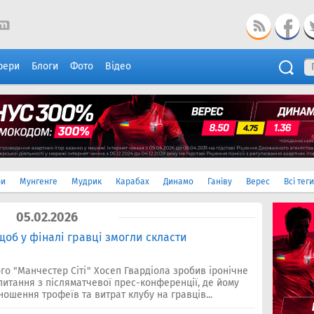
фери
Блоги
Фото
Відео
ри
Мунгенге
Мудрик
Карабах
Динамо
Ганіву
Верес
Всі теги
05.02.2026
 щоб у фіналі гравці змогли скласти
го "Манчестер Сіті" Хосеп Гвардіола зробив іронічне
питання з післяматчевої прес-конференції, де йому
ошення трофеїв та витрат клубу на гравців...