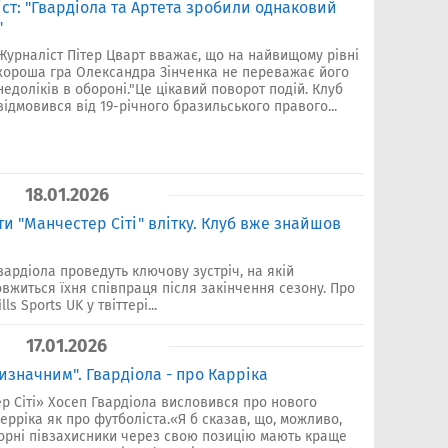
ст: "Гвардіола та Артета зробили однаковий
"
Журналіст Пітер Цварт вважає, що на найвищому рівні
хороша гра Олександра Зінченка не переважає його
недоліків в обороні."Це цікавий поворот подій. Клуб
відмовився від 19-річного бразильського правого...
18.01.2026
 "Манчестер Сіті" влітку. Клуб вже знайшов
вардіола проведуть ключову зустріч, на якій
вжиться їхня співпраця після закінчення сезону. Про
s Sports UK у твіттері...
17.01.2026
изначним". Гвардіола - про Карріка
р Сіті» Хосеп Гвардіола висловився про нового
ріка як про футболіста.«Я б сказав, що, можливо,
порні півзахисники через свою позицію мають краще