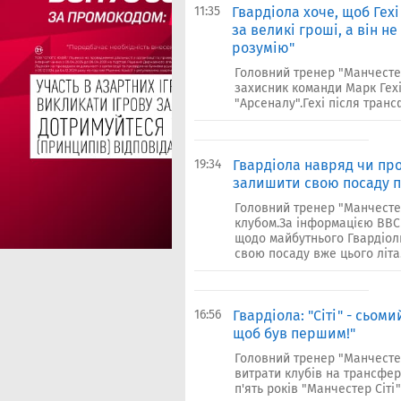
11:35
Гвардіола хоче, щоб Гехі
за великі гроші, а він н
розумію"
Головний тренер "Манчестер
захисник команди Марк Гехі 
"Арсеналу".Гехі після транс
19:34
Гвардіола навряд чи про
залишити свою посаду п
Головний тренер "Манчестер
клубом.За інформацією BBC 
щодо майбутнього Гвардіол
свою посаду вже цього літа.
16:56
Гвардіола: "Сіті" - сьоми
щоб був першим!"
Головний тренер "Манчестер
витрати клубів на трансфер
п'ять років "Манчестер Сіті"