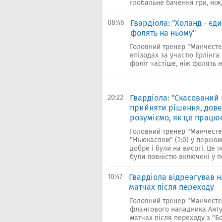
глобальне бачення гри, ніж,
08:46
Гвардіола: "Холанд - єди
фолять на ньому"
Головний тренер "Манчестер
епізодах за участю Ерлінга
фоліт частіше, ніж фолять на
20:22
Гвардіола: "Скасований 
прийняти рішення, дове
розуміємо, як це працю
Головний тренер "Манчестер
"Ньюкаслом" (2:0) у першом
добре і були на висоті. Це
були повністю включені у п
10:47
Гвардіола відреагував н
матчах після переходу
Головний тренер "Манчестер
флангового нападника Анту
матчах після переходу з "Бо