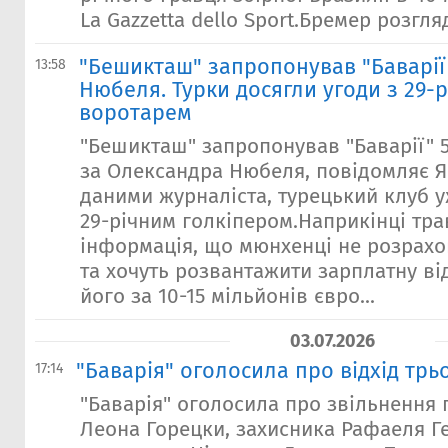
La Gazzetta dello Sport.Бремер розгляд
"Бешикташ" запропонував "Баварії"
13:58
Нюбеля. Турки досягли угоди з 29-
воротарем
"Бешикташ" запропонував "Баварії" 5
за Олександра Нюбеля, повідомляє Яг
даними журналіста, турецький клуб у
29-річним голкіпером.Наприкінці тра
інформація, що мюнхенці не розрах
та хочуть розвантажити зарплатну ві
його за 10-15 мільйонів євро...
03.07.2026
"Баварія" оголосила про відхід трь
17:14
"Баварія" оголосила про звільнення 
Леона Горецки, захисника Рафаеля Г