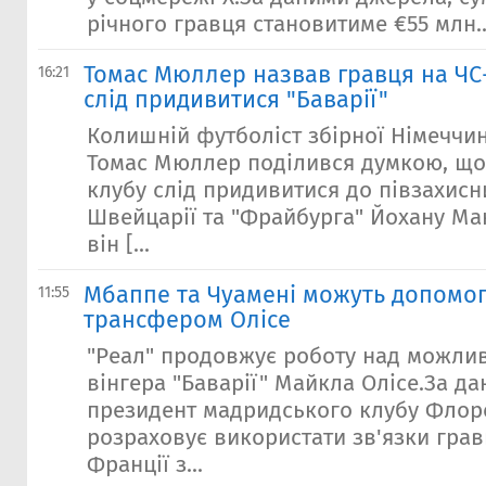
річного гравця становитиме €55 млн..
Томас Мюллер назвав гравця на ЧС-
16:21
слід придивитися "Баварії"
Колишній футболіст збірної Німеччин
Томас Мюллер поділився думкою, щ
клубу слід придивитися до півзахисн
Швейцарії та "Фрайбурга" Йохану Ма
він [...
Мбаппе та Чуамені можуть допомог
11:55
трансфером Олісе
"Реал" продовжує роботу над можли
вінгера "Баварії" Майкла Олісе.За д
президент мадридського клубу Флор
розраховує використати зв'язки грав
Франції з...