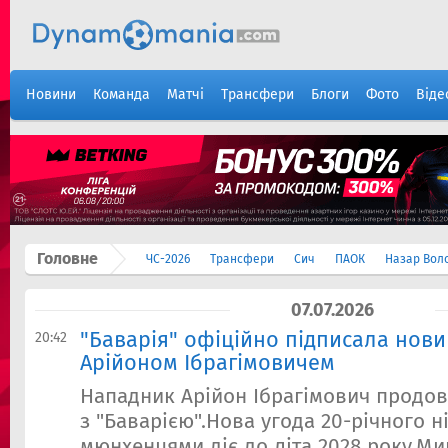
Новини
Команда
Матчі
Трансфери
Блоги
Фото
Віде
Головне
ЧС-2026
Трансфери
Сич
ПАОК
Назар Вол
07.07.2026
"Баварія" офіційно підписала нови
20:42
Арійоном Ібрагімовичем
Нападник Арійон Ібрагімович продов
з "Баварією".Нова угода 20-річного н
мюнхенцями діє до літа 2028 року.Ми