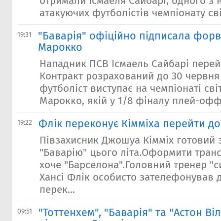
отримали Ісмаеля Сайбарі, одного з
атакуючих футболістів чемпіонату світ
"Баварія" офіційно підписала форв
19:31
Марокко
Нападник ПСВ Ісмаель Сайбарі перей
Контракт розрахований до 30 червня 
футболіст виступає на чемпіонаті світ
Марокко, якій у 1/8 фіналу плей-офф з
Флік переконує Кімміха перейти д
19:22
Півзахисник Джошуа Кімміх готовий
"Баварію" цього літа.Оформити тран
хоче "Барселона".Головний тренер "с
Хансі Флік особисто зателефонував 
перек...
"Тоттенхем", "Баварія" та "Астон Ві
09:51