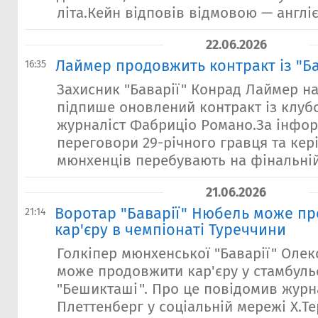
літа.Кейн відповів відмовою — англіє
22.06.2026
Лаймер продовжить контракт із "Б
16:35
Захисник "Баварії" Конрад Лаймер 
підпише оновлений контракт із клуб
журналіст Фабриціо Романо.За інфо
переговори 29-річного гравця та кер
мюнхенців перебувають на фінальній с
21.06.2026
Воротар "Баварії" Нюбель може п
21:14
кар'єру в чемпіонаті Туреччини
Голкіпер мюнхенської "Баварії" Оле
може продовжити кар'єру у стамбул
"Бешикташі". Про це повідомив журн
Плеттенберг у соціальній мережі X.Те