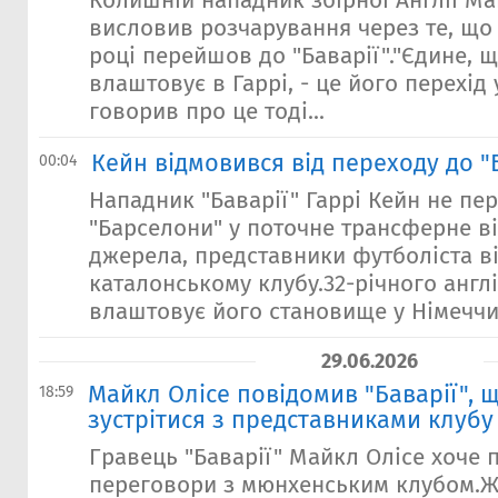
Колишній нападник збірної Англії М
висловив розчарування через те, що 
році перейшов до "Баварії"."Єдине, 
влаштовує в Гаррі, - це його перехід 
говорив про це тоді...
Кейн відмовився від переходу до 
00:04
Нападник "Баварії" Гаррі Кейн не пе
"Барселони" у поточне трансферне в
джерела, представники футболіста 
каталонському клубу.32-річного англ
влаштовує його становище у Німеччин
29.06.2026
Майкл Олісе повідомив "Баварії", 
18:59
зустрітися з представниками клубу
Гравець "Баварії" Майкл Олісе хоче 
переговори з мюнхенським клубом.Ж