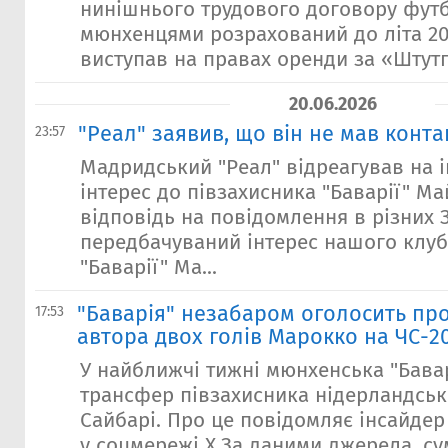
нинішнього трудового договору футб
мюнхенцями розрахований до літа 202
виступав на правах оренди за «Штутга
20.06.2026
"Реал" заявив, що він не мав контак
23:57
Мадридський "Реал" відреагував на 
інтерес до півзахисника "Баварії" Ма
відповідь на повідомлення в різних 
передбачуваний інтерес нашого клуб
"Баварії" Ма...
"Баварія" незабаром оголосить пр
17:53
автора двох голів Марокко на ЧС-2
У найближчі тижні мюнхенська "Бава
трансфер півзахисника нідерландськ
Сайбарі. Про це повідомляє інсайде
у соцмережі X.За даними джерела, су