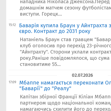
нападника Ніколаса Джексона.Перед
домашнім матчем сезону футболіста
виступи. Горецк...
Баварія купила Браун у Айнтрахта з
15:12
євро. Контракт до 2031 року
Натаніель Браун став гравцем "Бава
клуб оголосив про перехід 23-річног
"Айнтрахту". Сторони уклали контракт
року.Раніше повідомлялося, що сума
становитиме 55...
02.07.2026
Мбаппе намагається переконати Ол
17:09
"Баварії" до "Реалу"
Капітан збірної Франції Кіліан Мбап
партнером щодо національної коман
намагаючись схилити його до перехо