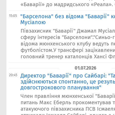
«Баварії» до мадридського «Реала». О
"Барселона" без відома "Баварії" к
15:05
Мусіалою
Півзахисник "Баварії" Джамал Мусіал
сферу інтересів "Барселони"."Синьо-
відома мюнхенського клубу ведуть п
футболістом.У трансфері зацікавлен
головний тренер каталонців Хансі Флі
01.07.2026
Директор "Баварії" про Сайбарі: "Т
20:45
здійснюються спонтанно, це резуль
довгострокового планування"
Член правління мюнхенської "Баварії
питань Макс Еберль прокоментував 
атакуючого півзахисника ПСВ Ісмаеля