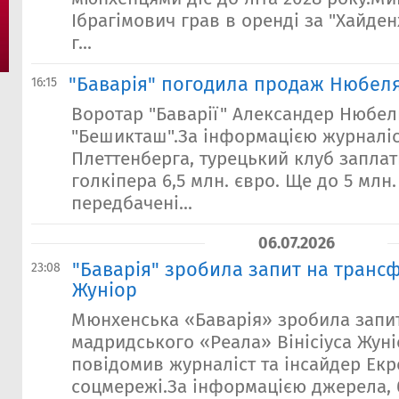
Ібрагімович грав в оренді за "Хайденх
г...
"Баварія" погодила продаж Нюбеля
16:15
Воротар "Баварії" Александер Нюбел
"Бешикташ".За інформацією журналі
Плеттенберга, турецький клуб заплат
голкіпера 6,5 млн. євро. Ще до 5 млн.
передбачені...
06.07.2026
"Баварія" зробила запит на трансф
23:08
Жуніор
Мюнхенська «Баварія» зробила запи
мадридського «Реала» Вінісіуса Жуні
повідомив журналіст та інсайдер Екр
соцмережі.За інформацією джерела,