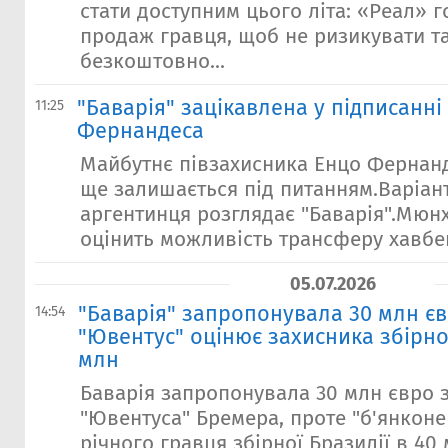
стати доступним цього літа: «Реал» 
продаж гравця, щоб не ризикувати та
безкоштовно...
"Баварія" зацікавлена ​​у підписанні
11:25
Фернандеса
Майбутнє півзахисника Енцо Фернанд
ще залишається під питанням.Варіант
аргентинця розглядає "Баварія".Мюн
оцінить можливість трансферу хавбек
05.07.2026
"Баварія" запропонувала 30 млн єв
14:54
"Ювентус" оцінює захисника збірної
млн
Баварія запропонувала 30 млн євро 
"Ювентуса" Бремера, проте "б'янконе
річного гравця збірної Бразилії в 40