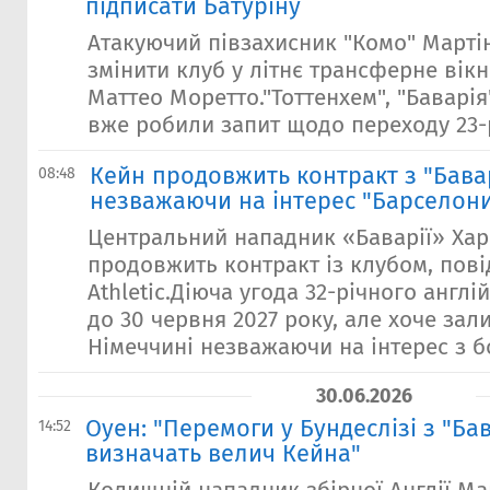
підписати Батуріну
Атакуючий півзахисник "Комо" Марті
змінити клуб у літнє трансферне вік
Маттео Моретто."Тоттенхем", "Баварія"
вже робили запит щодо переходу 23-р
Кейн продовжить контракт з "Бава
08:48
незважаючи на інтерес "Барселон
Центральний нападник «Баварії» Хар
продовжить контракт із клубом, пов
Athletic.Діюча угода 32-річного англ
до 30 червня 2027 року, але хоче зал
Німеччині незважаючи на інтерес з б
30.06.2026
Оуен: "Перемоги у Бундеслізі з "Ба
14:52
визначать велич Кейна"