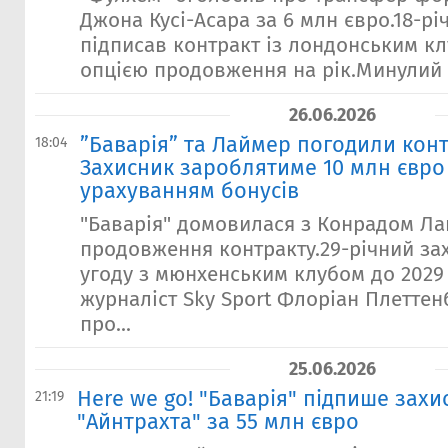
Джона Кусі-Асара за 6 млн євро.18-р
підписав контракт із лондонським кл
опцією продовження на рік.Минулий с
26.06.2026
”Баварія” та Лаймер погодили конт
18:04
Захисник зароблятиме 10 млн євро 
урахуванням бонусів
"Баварія" домовилася з Конрадом Л
продовження контракту.29-річний за
угоду з мюнхенським клубом до 2029
журналіст Sky Sport Флоріан Плеттен
про...
25.06.2026
Here we go! "Баварія" підпише захи
21:19
"Айнтрахта" за 55 млн євро