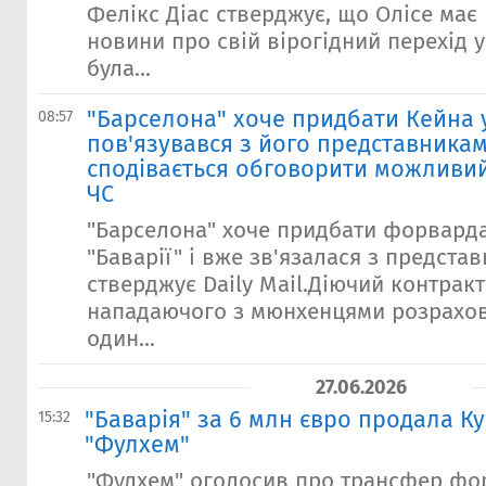
Фелікс Діас стверджує, що Олісе має
новини про свій вірогідний перехід у
була...
"Барселона" хоче придбати Кейна у
08:57
пов'язувався з його представникам
сподівається обговорити можливий
ЧС
"Барселона" хоче придбати форварда 
"Баварії" і вже зв'язалася з предста
стверджує Daily Mail.Діючий контракт
нападаючого з мюнхенцями розрахо
один...
27.06.2026
"Баварія" за 6 млн євро продала Кус
15:32
"Фулхем"
"Фулхем" оголосив про трансфер фор