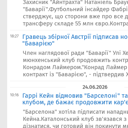
Захисник "Айнтрахта" Натаніель Брау
"Баварії".Футбольний інсайдер Фабр
стверджує, що сторони вже про все 
трансферу складе 55 млн євро.Контрак
Гравець збірної Австрії підписав н
18:27
"Баварією"
Член наглядової ради "Баварії" Улі Х
мюнхенський клуб продовжить контр
Конрадом Лаймером."Конрад Лаймер 
контракт із "Баварією", - підтвердив Х
24.06.2026
Гаррі Кейн відмовив "Барселоні" т
10:16
клубом, де бажає продовжити кар'
"Барселона" хотіла підписати нападни
Кейна.Каталонський клуб зв'язався 
дізнатися, чи готовий він покинути 