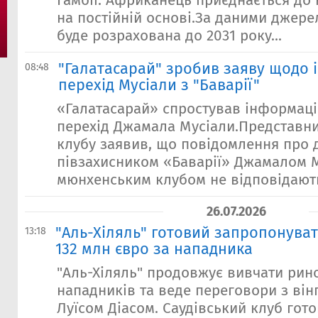
Гамбії. Африканець приєднається до
на постійній основі.За даними джерел
буде розрахована до 2031 року...
"Галатасарай" зробив заяву щодо 
08:48
перехід Мусіали з "Баварії"
«Галатасарай» спростував інформац
перехід Джамала Мусіали.Представни
клубу заявив, що повідомлення про 
півзахисником «Баварії» Джамалом 
мюнхенським клубом не відповідають 
26.07.2026
"Аль-Хіляль" готовий запропонуват
13:18
132 млн євро за нападника
"Аль-Хіляль" продовжує вивчати рин
нападників та веде переговори з він
Луїсом Діасом. Саудівський клуб гот