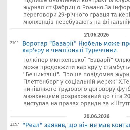
підпише оновлений контракт із клуб
журналіст Фабриціо Романо.За інфо
переговори 29-річного гравця та кер
мюнхенців перебувають на фінальній с
21.06.2026
Воротар "Баварії" Нюбель може п
21:14
кар'єру в чемпіонаті Туреччини
Голкіпер мюнхенської "Баварії" Оле
може продовжити кар'єру у стамбул
"Бешикташі". Про це повідомив журн
Плеттенберг у соціальній мережі X.Те
нинішнього трудового договору футб
мюнхенцями розрахований до літа 202
виступав на правах оренди за «Штутга
20.06.2026
"Реал" заявив, що він не мав контак
23:57