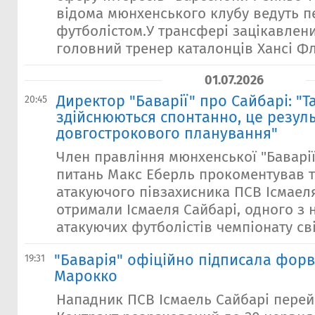
відома мюнхенського клубу ведуть п
футболістом.У трансфері зацікавлен
головний тренер каталонців Хансі Флі
01.07.2026
Директор "Баварії" про Сайбарі: "Т
20:45
здійснюються спонтанно, це резуль
довгострокового планування"
Член правління мюнхенської "Баварії
питань Макс Еберль прокоментував 
атакуючого півзахисника ПСВ Ісмаеля
отримали Ісмаеля Сайбарі, одного з
атакуючих футболістів чемпіонату світ
"Баварія" офіційно підписала форв
19:31
Марокко
Нападник ПСВ Ісмаель Сайбарі перей