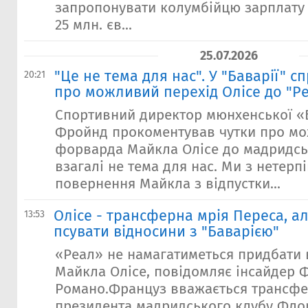
запропонувати колумбійцю зарплату 
25 млн. єв...
25.07.2026
"Це не тема для нас". У "Баварії" с
20:21
про можливий перехід Олісе до "Р
Спортивний директор мюнхенської «Б
Фройнд прокоментував чутки про мо
форварда Майкла Олісе до мадридсь
взагалі не тема для нас. Ми з нетерп
повернення Майкла з відпустки...
Олісе - трансферна мрія Переса, ал
13:53
псувати відносини з "Баварією"
«Реал» не намагатиметься придбати 
Майкла Олісе, повідомляє інсайдер 
Романо.Француз вважається трансф
президента мадридського клубу Флор