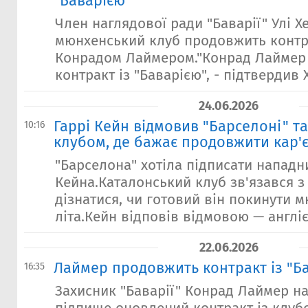
"Баварією"
Член наглядової ради "Баварії" Улі Х
мюнхенський клуб продовжить контр
Конрадом Лаймером."Конрад Лаймер 
контракт із "Баварією", - підтвердив Х
24.06.2026
Гаррі Кейн відмовив "Барселоні" т
10:16
клубом, де бажає продовжити кар'
"Барселона" хотіла підписати нападни
Кейна.Каталонський клуб зв'язався 
дізнатися, чи готовий він покинути 
літа.Кейн відповів відмовою — англіє
22.06.2026
Лаймер продовжить контракт із "Б
16:35
Захисник "Баварії" Конрад Лаймер 