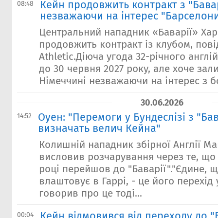
Кейн продовжить контракт з "Бава
08:48
незважаючи на інтерес "Барселон
Центральний нападник «Баварії» Хар
продовжить контракт із клубом, пов
Athletic.Діюча угода 32-річного англ
до 30 червня 2027 року, але хоче зал
Німеччині незважаючи на інтерес з б
30.06.2026
Оуен: "Перемоги у Бундеслізі з "Ба
14:52
визначать велич Кейна"
Колишній нападник збірної Англії М
висловив розчарування через те, що 
році перейшов до "Баварії"."Єдине, 
влаштовує в Гаррі, - це його перехід 
говорив про це тоді...
Кейн відмовився від переходу до 
00:04