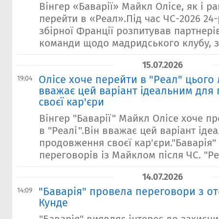
Вінгер «Баварії» Майкл Олісе, як і р
перейти в «Реал».Під час ЧС-2026 24
збірної Франції розпитував партнерів
команди щодо мадридського клубу, за
15.07.2026
Олісе хоче перейти в "Реал" цього 
19:04
вважає цей варіант ідеальним для
своєї кар'єри
Вінгер "Баварії" Майкл Олісе хоче п
в "Реалі".Він вважає цей варіант іде
продовження своєї кар'єри."Баварія" 
переговорів із Майклом після ЧС. "Ре
14.07.2026
"Баварія" провела переговори з 
14:09
Кунде