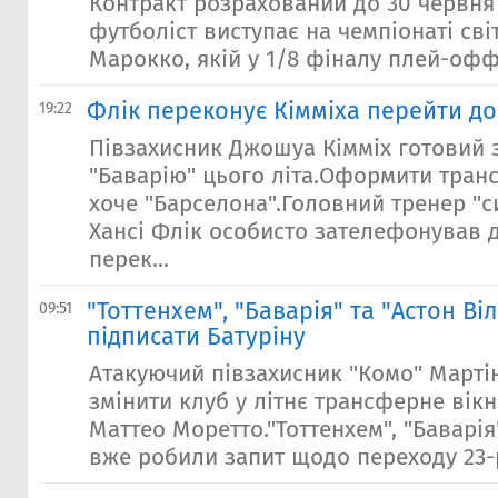
Контракт розрахований до 30 червня 
футболіст виступає на чемпіонаті світ
Марокко, якій у 1/8 фіналу плей-офф з
Флік переконує Кімміха перейти д
19:22
Півзахисник Джошуа Кімміх готовий
"Баварію" цього літа.Оформити тран
хоче "Барселона".Головний тренер "с
Хансі Флік особисто зателефонував 
перек...
"Тоттенхем", "Баварія" та "Астон Ві
09:51
підписати Батуріну
Атакуючий півзахисник "Комо" Марті
змінити клуб у літнє трансферне вік
Маттео Моретто."Тоттенхем", "Баварія"
вже робили запит щодо переходу 23-р