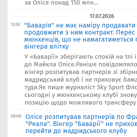
за Олісе понад 150 млн...
17.07.2026
"Баварія" не має наміру продавати 
13:50
продовжити з ним контракт. Перес
мюнхенців, що не намагатиметься 
вінгера влітку
У «Баварії» зберігають спокій на тлі
до Майкла Олісе.Раніше повідомляло
вінгер розпитував партнерів зі збірн
мадридський клуб і не приховує баж
туди.Як пише журналіст Sky Sport Фл
сьогодні у мюнхенському клубі знов
позицію щодо можливого трансферу г
Олісе розпитував партнерів по Фр
08:08
"Реала". Вінгер "Баварії" не прих
перейти до мадридського клубу