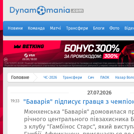
Новини
Команда
Матчі
Трансфери
Блоги
Фото
Віде
Головне
ЧС-2026
Трансфери
Сич
ПАОК
Назар Вол
27.07.2026
"Баварія" підписує гравця з чемпіо
19:33
Мюнхенська "Баварія" домовилася пр
річного центрального півзахисника 
з клубу "Гамбінос Старс", який виступ