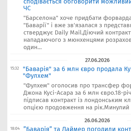
сподівається обговорити можливий
ЧС
"Барселона" хоче придбати форварда 
"Баварії" і вже зв'язалася з предста
стверджує Daily Mail.Діючий контракт
нападаючого з мюнхенцями розрахо
один...
27.06.2026
"Баварія" за 6 млн євро продала Кус
15:32
"Фулхем"
"Фулхем" оголосив про трансфер фор
Джона Кусі-Асара за 6 млн євро.18-р
підписав контракт із лондонським кл
опцією продовження на рік.Минулий с
26.06.2026
”Баварія” та Лаймер погодили конт
18:04