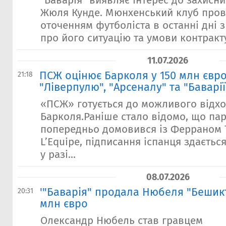
"Баварія" виявляє інтерес до захисн
Жюля Кунде. Мюнхенський клуб пров
оточенням футболіста в останні дні 
про його ситуацію та умови контракту
11.07.2026
ПСЖ оцінює Барколя у 150 млн євро
21:18
"Ліверпулю", "Арсеналу" та "Баварії
«ПСЖ» готується до можливого відхо
Барколя.Раніше стало відомо, що па
попередньо домовився із Ферраном 
L’Equipe, підписання іспанця здаєть
у разі...
08.07.2026
'"Баварія" продала Нюбеля "Бешикт
20:31
млн євро
Олександр Нюбель став гравцем