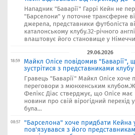
Нападник "Баварії" Гаррі Кейн не пе
"Барселони" у поточне трансферне в
джерела, представники футболіста 
каталонському клубу.32-річного англ
влаштовує його становище у Німеччин
29.06.2026
Майкл Олісе повідомив "Баварії", 
18:59
зустрітися з представниками клубу
Гравець "Баварії" Майкл Олісе хоче 
переговори з мюнхенським клубом.Ж
Фелікс Діас стверджує, що Олісе має
новини про свій вірогідний перехід у
була...
"Барселона" хоче придбати Кейна у
08:57
пов'язувався з його представникам