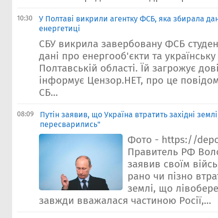
10:30
У Полтаві викрили агентку ФСБ, яка збирала дан
енергетиці
СБУ викрила завербовану ФСБ студен
дані про енергооб'єкти та українську
Полтавській області. Їй загрожує дов
інформує Цензор.НЕТ, про це повідо
СБ...
08:09
Путін заявив, що Україна втратить західні землі,
пересварились"
Фото - https://dep
Правитель РФ Вол
заявив своїм війс
рано чи пізно втра
землі, що лівобер
завжди вважалася частиною Росії,...