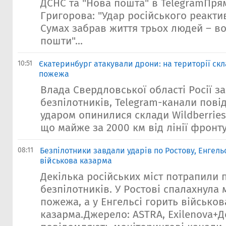
ДСНС та "Нова пошта" в TelegramПря
Григорова: "Удар російського реакт
Сумах забрав життя трьох людей – во
пошти"...
10:51
Єкатеринбург атакували дрони: на території скл
пожежа
Влада Свердловської області Росії з
безпілотників, Telegram-канали пові
ударом опинилися склади Wildberries
що майже за 2000 км від лінії фронту.
08:11
Безпілотники завдали ударів по Ростову, Енгельс
військова казарма
Декілька російських міст потрапили п
безпілотників. У Ростові спалахнула
пожежа, а у Енгельсі горить військов
казарма.Джерело: ASTRA, Exilenova+Де