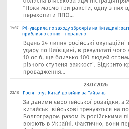
обласна військова адміністраціяПрям
"Поки маємо три ракети, одну з них 
перехопити ППО...
14:57
РФ ударила по заходу зброярів на Київщині: за
приблизно сотню – поранено
Вдень 24 липня російські окупаційні
удару по Київщині, в результаті чого
10 осіб, ще близько 100 людей отри
різного ступеня важкості. Відкрито 
провадження...
23.07.2026
23:18
Росія готує Китай до війни за Тайвань
За даними європейської розвідки, з 
китайські військові тренуються на по
Волгоградом разом із російськими пі
воюють в Україні. Фактично, вони пе