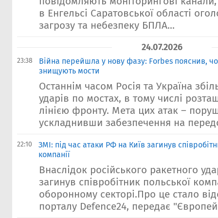
повідомляють моніторингові канали, 
в Енгельсі Саратовської області ого
загрозу та небезпеку БПЛА...
24.07.2026
23:38
Війна перейшла у нову фазу: Forbes пояснив, чо
знищують мости
Останнім часом Росія та Україна збіл
ударів по мостах, в тому числі розт
лінією фронту. Мета цих атак – поруш
ускладнивши забезпечення на передов
22:10
ЗМІ: під час атаки РФ на Київ загинув співробіт
компанії
Внаслідок російського ракетного уда
загинув співробітник польської комп
оборонному секторі.Про це стало ві
порталу Defence24, передає "Європейс