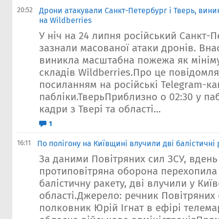
20:52
Дрони атакували Санкт-Петербург і Тверь, вин
на Wildberries
У ніч на 24 липня російський Санкт-П
зазнали масованої атаки дронів. Вна
виникла масштабна пожежа як мініму
складів Wildberries.Про це повідомля
посиланням на російські Telegram-ка
пабліки.ТверьПриблизно о 02:30 у па
кадри з Твері та області...
1
16:11
По полігону на Київщині влучили дві балістичні 
За даними Повітряних сил ЗСУ, вдень
протиповітряна оборона перехопила 
балістичну ракету, дві влучили у Київ
області.Джерело: речник Повітряних 
полковник Юрій Ігнат в ефірі телема