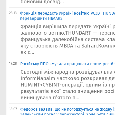
бойовий досвід...
23:13
Франція передасть Україні новітню РСЗВ THUND
перевершити HIMARS
Франція вирішила передати Україні 
залпового вогню.THUNDART — персп
французька далекобійна система кла
яку створюють MBDA та Safran.Компл
як с...
19:28
Російську ППО змусили працювати проти російс
Сьогодні міжнародна розвідувальна 
InformNapalm частково розкриває де
HUMINT+CYBINT-операції, одним із п
результатів якої стало знищення рос
винищувача п’ятого п...
18:07
Федоров заявив, що не погоджується на жодну 
Зеленським посад у держсекторі. Хоче бути лиш