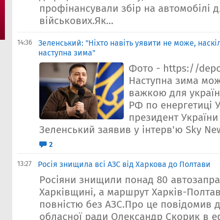
профінансували збір на автомобілі д
військових.Як...
14:36
Зеленський: "Ніхто навіть уявити не може, наск
наступна зима"
Фото - https://dep
Наступна зима мож
важкою для україн
РФ по енергетиці 
президент Україн
Зеленський заявив у інтерв'ю Sky New
2
13:27
Росія знищила всі АЗС від Харкова до Полтави
Росіяни знищили понад 80 автозапра
Харківщині, а маршрут Харків-Полта
повністю без АЗС.Про це повідомив д
обласної ради Олександр Скорик в ефі