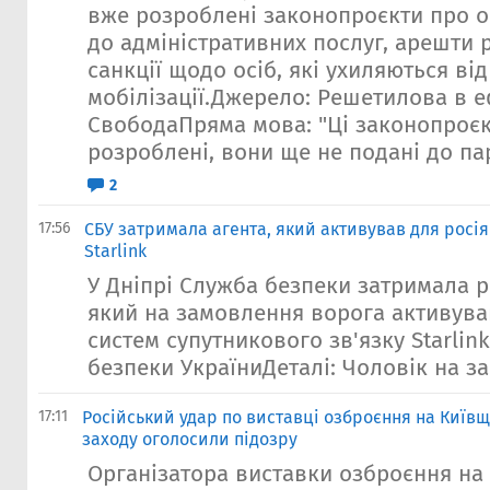
вже розроблені законопроєкти про 
до адміністративних послуг, арешти р
санкції щодо осіб, які ухиляються від
мобілізації.Джерело: Решетилова в е
СвободаПряма мова: "Ці законопроє
розроблені, вони ще не подані до пар
2
17:56
СБУ затримала агента, який активував для росія
Starlink
У Дніпрі Служба безпеки затримала р
який на замовлення ворога активува
систем супутникового зв'язку Starli
безпеки УкраїниДеталі: Чоловік на за
17:11
Російський удар по виставці озброєння на Київщ
заходу оголосили підозру
Організатора виставки озброєння на 