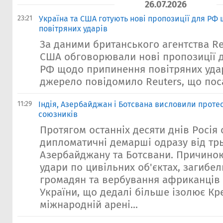
26.07.2026
23:21
Україна та США готують нові пропозиції для РФ
повітряних ударів
За даними британського агентства Reu
США обговорювали нові пропозиції 
РФ щодо припинення повітряних удар
джерело повідомило Reuters, що посад
11:29
Індія, Азербайджан і Ботсвана висловили проте
союзників
Протягом останніх десяти днів Росія
дипломатичні демарші одразу від трьо
Азербайджану та Ботсвани. Причиною
удари по цивільних об'єктах, загибе
громадян та вербування африканців 
України, що дедалі більше ізолює Кр
міжнародній арені...