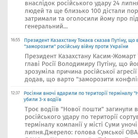
внаслідок російського удару 24 липн
людей та ще близько 100 дістали по
затримали та оголосили йому про пі
генеральний...
16:55
Президент Казахстану Токаєв сказав Путіну, що 
"заморозити" російську війну проти України
Президент Казахстану Касим-Жомарт 
главі Росії Володимиру Путіну, що йо
зрозуміла причина російської агресії 
додав, що варто "заморозити конфлікт
12:37
Росіяни вночі вдарили по території терміналу "
убили 3-х водіїв
Троє водіїв "Нової пошти" загинули 
російського удару по території сорт
терміналу компанії у місті Суми уночі
липня.Джерело: голова Сумської ОВА