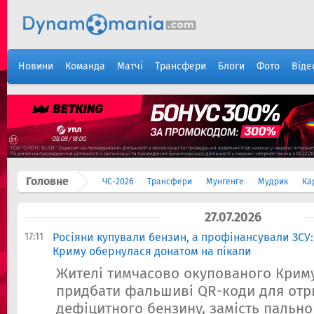
Новини
Команда
Матчі
Трансфери
Блоги
Фото
Віде
Головне
ЧС-2026
Трансфери
Мунгенге
Мудрик
Ка
27.07.2026
17:11
Росіяни купували бензин, а профінансували ЗСУ
Криму обернулася донатом на пікапи
Жителі тимчасово окупованого Криму,
придбати фальшиві QR-коди для от
дефіцитного бензину, замість пально