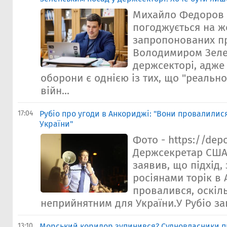
Михайло Федоров 
погоджується на ж
запропонованих п
Володимиром Зеле
держсекторі, адже 
оборони є однією із тих, що "реальн
війн...
17:04
Рубіо про угоди в Анкориджі: "Вони провалилис
України"
Фото - https://dep
Держсекретар США
заявив, що підхід
росіянами торік в 
провалився, оскіл
неприйнятним для України.У Рубіо зап
13:10
Морський коридор зупинився? Судновласники п