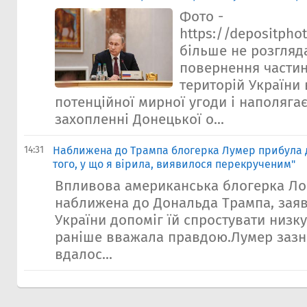
Фото -
https://depositph
більше не розгляд
повернення части
територій України
потенційної мирної угоди і наполяга
захопленні Донецької о...
14:31
Наближена до Трампа блогерка Лумер прибула д
того, у що я вірила, виявилося перекрученим"
Впливова американська блогерка Ло
наближена до Дональда Трампа, заяв
України допоміг їй спростувати низку
раніше вважала правдою.Лумер зазн
вдалос...