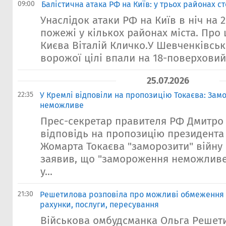
09:00
Балістична атака РФ на Київ: у трьох районах 
Унаслідок атаки РФ на Київ в ніч на 
пожежі у кількох районах міста. Про
Києва Віталій Кличко.У Шевченківсь
ворожої цілі впали на 18-поверховий 
25.07.2026
22:35
У Кремлі відповіли на пропозицію Токаєва: За
неможливе
Прес-секретар правителя РФ Дмитро 
відповідь на пропозицію президента
Жомарта Токаєва "заморозити" війну
заявив, що "замороження неможливе
у...
21:30
Решетилова розповіла про можливі обмеження д
рахунки, послуги, пересування
Військова омбудсманка Ольга Решет