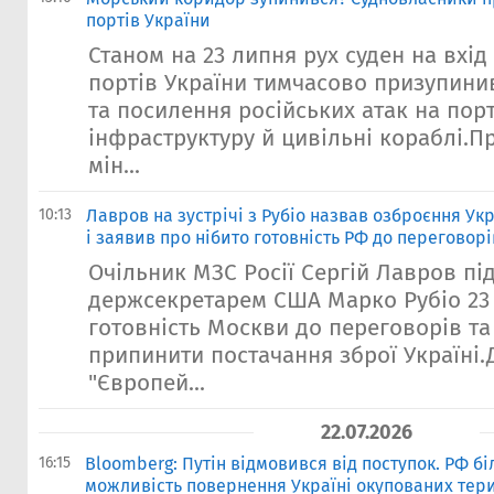
портів України
Станом на 23 липня рух суден на вхі
портів України тимчасово призупини
та посилення російських атак на пор
інфраструктуру й цивільні кораблі.П
мін...
10:13
Лавров на зустрічі з Рубіо назвав озброєння У
і заявив про нібито готовність РФ до переговорі
Очільник МЗС Росії Сергій Лавров під 
держсекретарем США Марко Рубіо 23
готовність Москви до переговорів та
припинити постачання зброї Україні.
"Європей...
22.07.2026
16:15
Bloomberg: Путін відмовився від поступок. РФ б
можливість повернення Україні окупованих тер