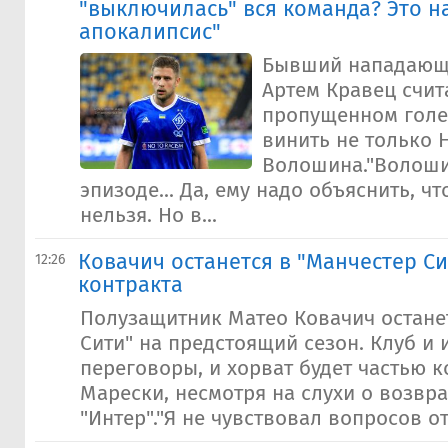
"выключилась" вся команда? Это 
апокалипсис"
Бывший нападающ
Артем Кравец счита
пропущенном голе
винить не только 
Волошина."Волоши
эпизоде... Да, ему надо объяснить, ч
нельзя. Но в...
Ковачич останется в "Манчестер Си
12:26
контракта
Полузащитник Матео Ковачич остане
Сити" на предстоящий сезон. Клуб и
переговоры, и хорват будет частью 
Марески, несмотря на слухи о возвр
"Интер"."Я не чувствовал вопросов от 