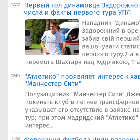
Первый гол динамовца Задорожног
12:12
числа и факты первого тура УПЛ
Нападник "Динамо
Задорожний в орен
забив свій перший
вашої уваги стати
першого туру.2-а 
перемога Шахтаря над Кудрівкою, 1-а 
"Атлетико" проявляет интерес к ха
12:07
"Манчестер Сити"
Полузащитник "Манчестер Сити" Дже
покинуть клуб в летнее трансферное
указывает его отсутствие в заявке н
тур; при этом мадридский "Атлетико"
интерес...
11:56