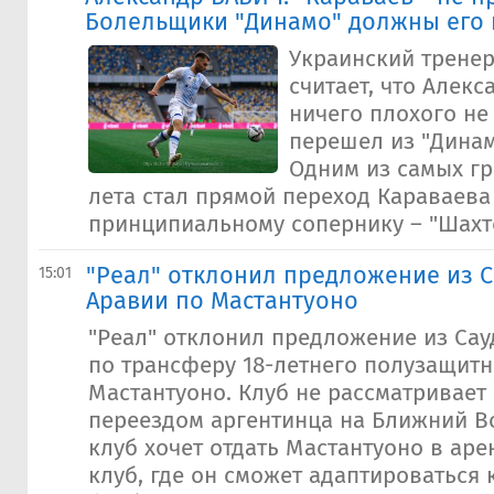
Болельщики "Динамо" должны его 
Украинский тренер
считает, что Алек
ничего плохого не 
перешел из "Динам
Одним из самых г
лета стал прямой переход Караваева
принципиальному сопернику – "Шахте
"Реал" отклонил предложение из 
15:01
Аравии по Мастантуоно
"Реал" отклонил предложение из Са
по трансферу 18-летнего полузащит
Мастантуоно. Клуб не рассматривает 
переездом аргентинца на Ближний В
клуб хочет отдать Мастантуоно в ар
клуб, где он сможет адаптироваться 