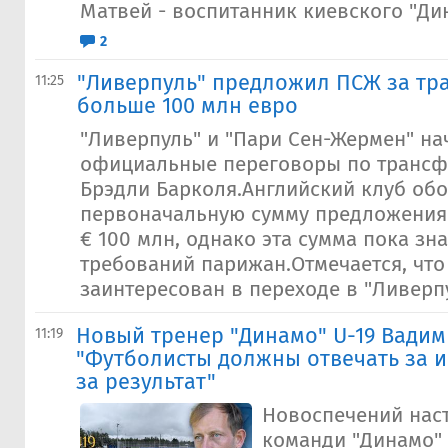
Матвей - воспитанник киевского "Дин
2
"Ливерпуль" предложил ПСЖ за тр
11:25
больше 100 млн евро
"Ливерпуль" и "Пари Сен-Жермен" на
официальные переговоры по трансф
Брэдли Барколя.Английский клуб об
первоначальную сумму предложения
€ 100 млн, однако эта сумма пока зн
требований парижан.Отмечается, что
заинтересован в переходе в "Ливерпул
Новый тренер "Динамо" U-19 Вади
11:19
"Футболисты должны отвечать за иг
за результат"
Новоспечений нас
команди "Динамо"