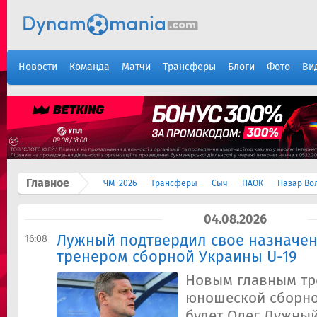
Новости
Команда
Матчи
Трансферы
Блоги
Фото
Ви
Главное
ЧМ-2026
Трансферы
Сыч
ПАОК
Назар Во
04.08.2026
Лужный подтвердил свое назначе
16:08
тренером сборной Украины U-19
Новым главным т
юношеской сборно
будет Олег Лужный.