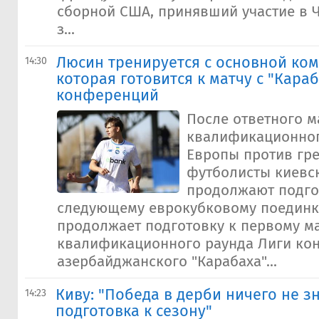
сборной США, принявший участие в Ч
з...
Люсин тренируется с основной ком
14:30
которая готовится к матчу с "Кара
конференций
После ответного м
квалификационног
Европы против гр
футболисты киевс
продолжают подго
следующему еврокубковому поединк
продолжает подготовку к первому ма
квалификационного раунда Лиги ко
азербайджанского "Карабаха"...
Киву: "Победа в дерби ничего не з
14:23
подготовка к сезону"