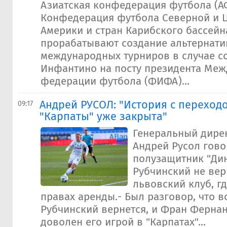
Азиатская конфедерация футбола (А
Конфедерация футбола Северной и 
Америки и стран Карибского бассей
прорабатывают создание альтернат
международных турниров в случае с
Инфантино на посту президента Ме
федерации футбола (ФИФА)...
Андрей РУСОЛ: "История с переход
09:17
"Карпаты" уже закрыта"
Генеральный дирек
Андрей Русол гово
полузащитник "Ди
Рубчинский не вер
львовский клуб, г
правах аренды.- Был разговор, что 
Рубчинский вернется, и Фран Ферна
доволен его игрой в "Карпатах"...