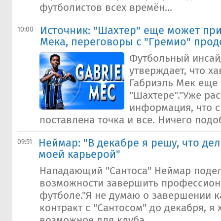
футболистов всех времён...
Источник: "Шахтер" еще может пр
10:00
Мека, переговоры с "Гремио" про
Футбольный инсай
утверждает, что х
Габриэль Мек еще 
"Шахтере"."Уже ра
информация, что 
поставлена точка и все. Ничего подоб
Неймар: "В декабре я решу, что де
09:51
моей карьерой"
Нападающий "Сантоса" Неймар поде
возможности завершить профессион
футболе."Я не думаю о завершении к
контракт с "Сантосом" до декабря, я 
возможное для клуба...