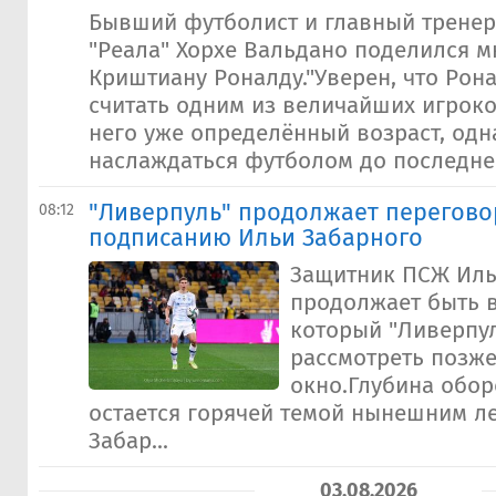
Бывший футболист и главный тренер
"Реала" Хорхе Вальдано поделился 
Криштиану Роналду."Уверен, что Рон
считать одним из величайших игроков
него уже определённый возраст, одн
наслаждаться футболом до последнег
"Ливерпуль" продолжает перегово
08:12
подписанию Ильи Забарного
Защитник ПСЖ Иль
продолжает быть 
который "Ливерпу
рассмотреть позж
окно.Глубина обор
остается горячей темой нынешним ле
Забар...
03.08.2026