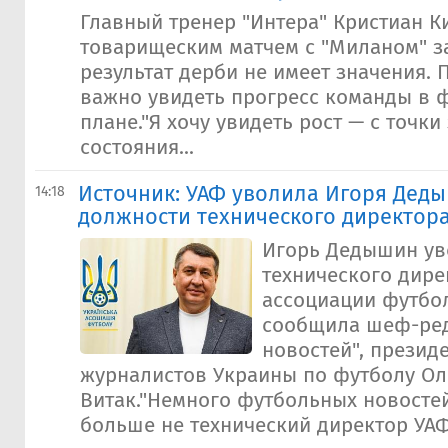
Главный тренер "Интера" Кристиан К
товарищеским матчем с "Миланом" за
результат дерби не имеет значения. 
важно увидеть прогресс команды в 
плане."Я хочу увидеть рост — с точк
состояния...
Источник: УАФ уволила Игоря Деды
14:18
должности технического директор
Игорь Дедышин ув
технического дире
ассоциации футбол
сообщила шеф-ред
новостей", презид
журналистов Украины по футболу Ол
Витак."Немного футбольных новосте
больше не технический директор УАФ.