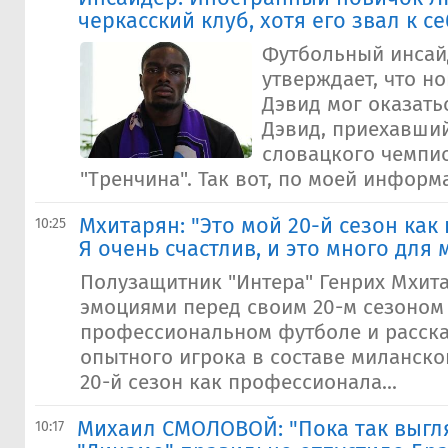
черкасский клуб, хотя его звал к се
Футбольный инсай
утверждает, что н
Дэвид мог оказатьс
Дэвид, приехавший
словацкого чемпио
"Тренчина". Так вот, по моей информац
Мхитарян: "Это мой 20-й сезон как
10:25
Я очень счастлив, и это много для 
Полузащитник "Интера" Генрих Мхит
эмоциями перед своим 20-м сезоном
профессиональном футболе и расска
опытного игрока в составе миланског
20-й сезон как профессионала...
Михаил СМОЛОВОЙ: "Пока так выгля
10:17