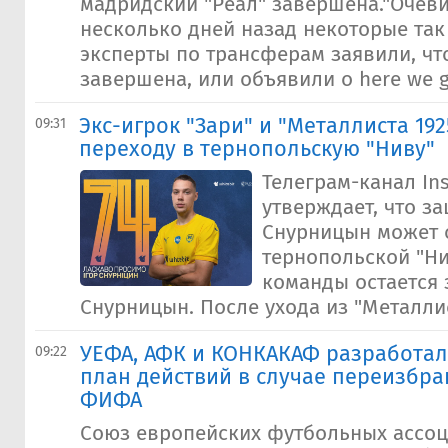
мадридский "Реал" завершена."Очеви
несколько дней назад некоторые та
эксперты по трансферам заявили, чт
завершена, или объявили о here we go
Экс-игрок "Зари" и "Металлиста 192
09:31
переходу в тернопольскую "Ниву"
Телеграм-канал In
утверждает, что з
Снурницын может 
тернопольской "Ни
команды остается
Снурницын. После ухода из "Металлист
УЕФА, АФК и КОНКАКАФ разработа
09:22
план действий в случае переизбр
ФИФА
Союз европейских футбольных ассоц