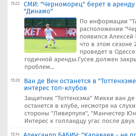
СМИ: "Черноморец" берет в аренду
15:22
"Динамо"
По информации "Та
расположении "Че
появился Алексей 
что в этом сезоне 
проведет в Одессе
годичной аренды.Гусев должен закр
проблем...
Ван де Вен останется в "Тоттенхэме
15:20
интерес топ-клубов
Защитник "Тоттенхэма" Микки ван де 
останется в клубе, несмотря на слухи
стороны "Ливерпуля", "Манчестер Юна
Интерес к голландцу угас после двух 
Александр БАБИЧ: "Караваев - не п
15:14