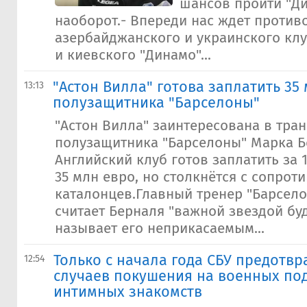
шансов пройти "Ди
наоборот.- Впереди нас ждет против
азербайджанского и украинского клу
и киевского "Динамо"...
"Астон Вилла" готова заплатить 35
13:13
полузащитника "Барселоны"
"Астон Вилла" заинтересована в тра
полузащитника "Барселоны" Марка Б
Английский клуб готов заплатить за 
35 млн евро, но столкнётся с сопрот
каталонцев.Главный тренер "Барсел
считает Берналя "важной звездой бу
называет его неприкасаемым...
Только с начала года СБУ предотвр
12:54
случаев покушения на военных по
интимных знакомств