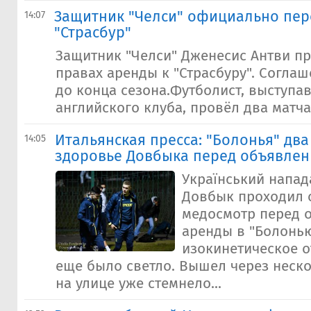
Защитник "Челси" официально пер
14:07
"Страсбур"
Защитник "Челси" Дженесис Антви п
правах аренды к "Страсбуру". Согла
до конца сезона.Футболист, выступа
английского клуба, провёл два матча
Итальянская пресса: "Болонья" дв
14:05
здоровье Довбыка перед объявлен
Український напа
Довбык проходил 
медосмотр перед
аренды в "Болонью
изокинетическое о
еще было светло. Вышел через неско
на улице уже стемнело...