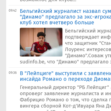
Бельгийский журналист назвал сум
09:42
"Динамо" предлагало за экс-игрока
клуб хотел вчетверо больше
Бельгийский журн
подтверждает инф
что защитник "Ста
Лоуренс интересо
"Динамо".Соваж ут
sudinfo.be, что "Динамо" предлагало з
В "Лейпциге" выступили с заявлен
09:36
инсайда Романо о переходе Диоман
Генеральный директор "РБ Лейпциг
опроверг заявление журналиста и и
Фабрицио Романо о том, что сделка 
вингера сборной Кот-д'Ивуара Яна Д