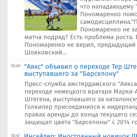
что нападающему 
Пономаренко пом
самодисциплина."
Пономаренко не з
матча подряд? Есть проблема роста. 
Пономаренко не верил, предыдущий
Шовковский...
"Аякс" объявил о переходе Тер Ште
10:49
выступавшего за "Барселону"
Пресс-служба амстердамского "Аякса
переходе немецкого вратаря Марка-
Штегена, выступавшего за каталонск
Голкипер присоединился к нидерлан
правах аренды до конца текущего се
защищал цвета "Барселоны" с 2014 го
Инсайдер: Иностранный новичок Л
10:47