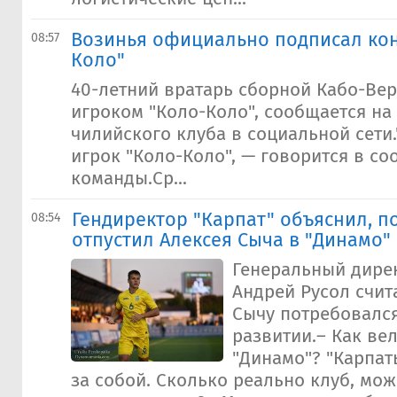
Возинья официально подписал кон
08:57
Коло"
40-летний вратарь сборной Кабо-Вер
игроком "Коло-Коло", сообщается на
чилийского клуба в социальной сети
игрок "Коло-Коло", — говорится в с
команды.Ср...
Гендиректор "Карпат" объяснил, п
08:54
отпустил Алексея Сыча в "Динамо"
Генеральный дирек
Андрей Русол счит
Сычу потребовался
развитии.– Как ве
"Динамо"? "Карпат
за собой. Сколько реально клуб, мож