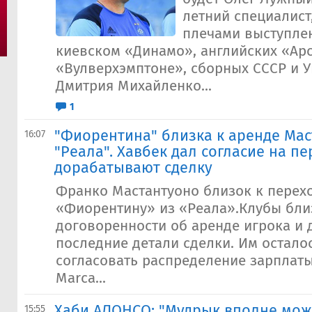
летний специалист
плечами выступлен
киевском «Динамо», английских «Ар
«Вулверхэмптоне», сборных СССР и У
Дмитрия Михайленко...
1
"Фиорентина" близка к аренде Мас
16:07
"Реала". Хавбек дал согласие на пе
дорабатывают сделку
Франко Мастантуоно близок к перех
«Фиорентину» из «Реала».Клубы бли
договоренности об аренде игрока и
последние детали сделки. Им остало
согласовать распределение зарплаты
Marca...
Хаби АЛОНСО: "Мудрык вполне мож
15:55