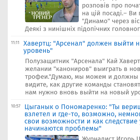
розповів про поча
на цій посаді.– Ви
"Динамо" через віс
Деякі з нинішніх підопічних головног.
Хавертц: "Арсенал" должен выйти 
11:11
уровень"
Полузащитник "Арсенала" Кай Хаверт
желании "канониров" выиграть в нов
трофеи."Думаю, мы можем и должны 
видите, как другие команды становя
нам нужно вновь выйти на новый уро
Цыганык о Пономаренко: "Ты вериш
10:57
взлетел и где-то, возможно, немн
свои возможности и как следствие 
начинаются проблемы"
Журналист Игорь Ц