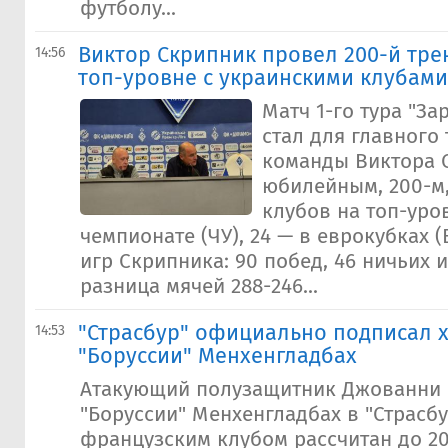
футболу...
Виктор Скрипник провел 200-й тре
14:56
топ-уровне с украинскими клубами
Матч 1-го тура "Зар
стал для главного
команды Виктора 
юбилейным, 200-м,
клубов на топ-уров
чемпионате (ЧУ), 24 — в еврокубках (
игр Скрипника: 90 побед, 46 ничьих 
разница мячей 288-246...
"Страсбур" официально подписал 
14:53
"Боруссии" Менхенгладбах
Атакующий полузащитник Джованни 
"Боруссии" Менхенгладбах в "Страсбу
французским клубом рассчитан до 20