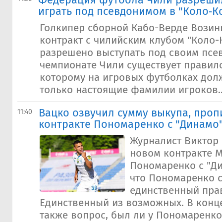
Федерация футбола Чили разреши
играть под псевдонимом в "Коло‑К
Голкипер сборной Кабо-Верде Возин
контракт с чилийским клубом "Коло-
разрешено выступать под своим псе
чемпионате Чили существует правило
которому на игровых футболках дол
только настоящие фамилии игроков..
Вацко озвучил сумму выкупа, про
11:40
контракте Пономаренко с "Динамо
Журналист Виктор 
новом контракте 
Пономаренко с "Ди
что Пономаренко 
единственный пра
Единственный из возможных. В конце
также вопрос, был ли у Пономаренк