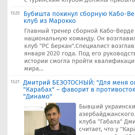
Бубишта покинул сборную Кабо-Ве
13:25
клуб из Марокко
Главный тренер сборной Кабо-Верде
национальную команду. Он возглави
клуб "РС Беркан".Специалист возгла
января 2020 года. Под его руководс
истории смогла пройти квалификаци
мира...
Дмитрий БЕЗОТОСНЫЙ: "Для меня 
13:21
"Карабах" – фаворит в противосто
"Динамо"
Бывший украински
азербайджанского
клуба "Габала" Дм
считает, что у "Ка