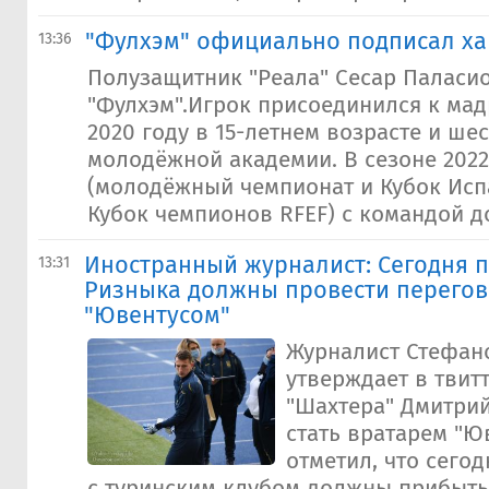
"Фулхэм" официально подписал ха
13:36
Полузащитник "Реала" Сесар Паласи
"Фулхэм".Игрок присоединился к мад
2020 году в 15-летнем возрасте и шес
молодёжной академии. В сезоне 2022
(молодёжный чемпионат и Кубок Исп
Кубок чемпионов RFEF) с командой до 
Иностранный журналист: Сегодня 
13:31
Ризныка должны провести перегов
"Ювентусом"
Журналист Стефан
утверждает в твитт
"Шахтера" Дмитри
стать вратарем "Ю
отметил, что сего
с туринским клубом должны прибыть 