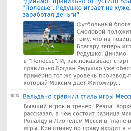
"Динамо" правильно отпустило Бра
"Полесье". Редушко играет не хуже,
заработал деньги"
Футбольный блоге
Смоловой положит
тому, что на пози
Брагару теперь иг
Редушко."Динамо" 
в "Полесье". И, как показывает старт
правильно.Богдан Редушко уже обес
примерно тот же уровень производи
который Максим дает Житомиру...
Вальдано сравнил стиль игры Месс
10:13
Бывший игрок и тренер "Реала" Хорх
рассказал, в чём состоит разница м
Роналду и Лионелем Месси в плане в
игры."Криштиану по праву входит в 