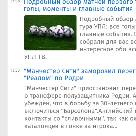
Подробный обзор матчей первого т
15:36
голы, моменты и главные события
Подробный обзор 
тура УПЛ: все голы
главные события. 
собрали для вас в
интересное обо вс
УПЛ ТВ.
"Манчестер Сити" заморозил пере
15:33
"Реалом" по Родри
"Манчестер Сити" приостановил пере
о трансфере полузащитника Родри. 
убеждён, что в борьбу за 30-летнего
включиться "Барселона".Английский 
контакты со "сливочными", так как 
каталонцев в гонке за игрока...