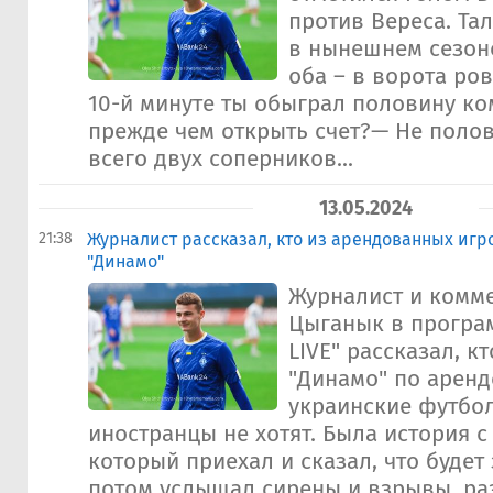
против Вереса. Та
в нынешнем сезоне
оба – в ворота ро
10-й минуте ты обыграл половину ко
прежде чем открыть счет?— Не полов
всего двух соперников...
13.05.2024
21:38
Журналист рассказал, кто из арендованных игр
"Динамо"
Журналист и комм
Цыганык в програ
LIVE" рассказал, к
"Динамо" по аренд
украинские футбол
иностранцы не хотят. Была история 
который приехал и сказал, что будет 
потом услышал сирены и взрывы, ра