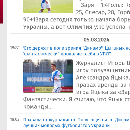
– Заря – 1:4Голы: К
25, Слесар, 28, Гор
90+1Заря сегодня только начала борь
Украины, а вот Олимпия уже успела н
05.08.2024
19:27
"Его держат в поле зрения "Динамо". Цыганык н
"фантастически" проявляет себя в УПЛ"
Журналист Игорь 
игру полузащитни
Александра Яцыка
правах аренды за 
игра Яцыка за «За
Фантастически. Я считаю, что Яцык 
команды...
18:02
Похвала от журналиста. Полузащитника "Динам
лучших молодых футболистов Украины"