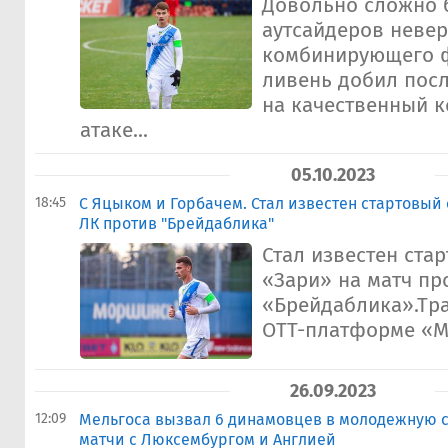
Довольно сложно 
аутсайдеров неве
комбинирующего ф
ливень добил пос
на качественный к
атаке...
05.10.2023
18:45
С Яцыком и Горбачем. Стал известен стартовый 
ЛК против "Брейдаблика"
Стал известен ста
«Зари» на матч пр
«Брейдаблика».Тра
OTT-платформе «M
26.09.2023
12:09
Мельгоса вызвал 6 динамовцев в молодежную 
матчи с Люксембургом и Англией