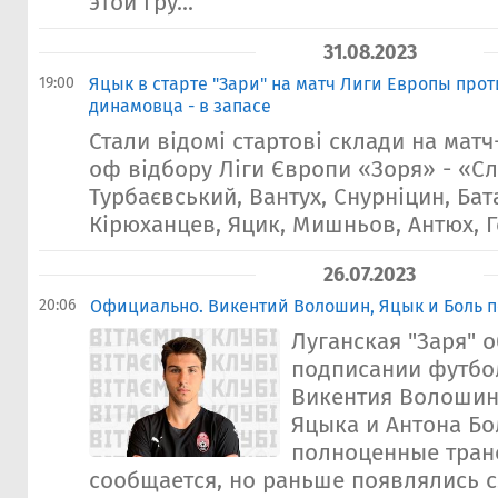
этой гру...
31.08.2023
19:00
Яцык в старте "Зари" на матч Лиги Европы прот
динамовца - в запасе
Стали відомі стартові склади на матч
оф відбору Ліги Європи «Зоря» - «Сл
Турбаєвський, Вантух, Снурніцин, Бат
Кірюханцев, Яцик, Мишньов, Антюх, Ге
26.07.2023
20:06
Официально. Викентий Волошин, Яцык и Боль п
Луганская "Заря" 
подписании футбо
Викентия Волошин
Яцыка и Антона Бо
полноценные тран
сообщается, но раньше появлялись 