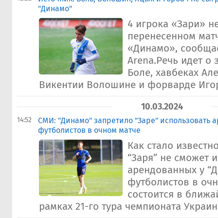
"Динамо"
4 игрока «Зари» н
перенесенном матч
«Динамо», сообщае
Arena.Речь идет о
Боле, хавбеках Ал
Викентии Волошине и форварде Игоре
10.03.2024
14:52
СМИ: "Динамо" запретило "Заре" использовать 
футболистов в очном матче
Как стало известно
“Заря” не сможет 
арендованных у “
футболистов в очн
состоится в ближа
рамках 21-го тура чемпионата Украин