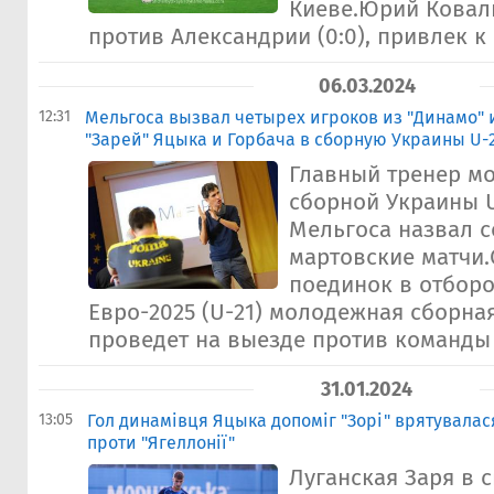
Киеве.Юрий Коваль
против Александрии (0:0), привлек к 
06.03.2024
12:31
Мельгоса вызвал четырех игроков из "Динамо"
"Зарей" Яцыка и Горбача в сборную Украины U-
Главный тренер м
сборной Украины U
Мельгоса назвал с
мартовские матчи
поединок в отбор
Евро-2025 (U-21) молодежная сборна
проведет на выезде против команды 
31.01.2024
13:05
Гол динамівця Яцыка допоміг "Зорі" врятувалася
проти "Ягеллонії"
Луганская Заря в 