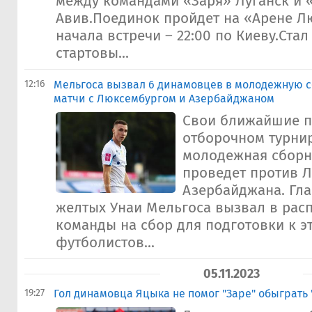
между командами «Заря» Луганск и 
Авив.Поединок пройдет на «Арене Л
начала встречи – 22:00 по Киеву.Стал
стартовы...
12:16
Мельгоса вызвал 6 динамовцев в молодежную 
матчи с Люксембургом и Азербайджаном
Свои ближайшие п
отборочном турнир
молодежная сборн
проведет против 
Азербайджана. Гла
желтых Унаи Мельгоса вызвал в рас
команды на сбор для подготовки к э
футболистов...
05.11.2023
19:27
Гол динамовца Яцыка не помог "Заре" обыграть 