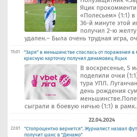
Полузащитник «За
Яцик прокомменти
«Полесьем» (1:1) в
36-й минуте этой 
получил 2-ю желту
удален.– Была очень трудная игра, оч
15:01
"Заря" в меньшинстве спаслась от поражения в 
красную карточку получил динамовец Яцык
В воскресенье, 5 м
поделили очки (1:1)
тура УПЛ. Луганчан
день рождения сум
меньшинстве.Поле
сыграли в боевую ничью (1:1) в рамк..
22.04.2024
22:01
"Стопроцентно вернется". Журналист назвал фу
получит шанс в "Динамо"