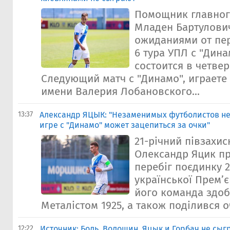
Помощник главного
Младен Бартулови
ожиданиями от пе
6 тура УПЛ с "Дина
состоится в четвер
Следующий матч с "Динамо", играете
имени Валерия Лобановского...
13:37
Александр ЯЦЫК: "Незаменимых футболистов нет,
игре с "Динамо" может зацепиться за очки"
21-річний півзахис
Олександр Яцик п
перебіг поєдинку 2
української Прем’є
його команда здоб
Металістом 1925, а також поділився о
12:22
Источник: Боль, Волошин, Яцык и Горбач не сыг