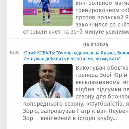
контрольном матче
тренировочном со
против польской Я
закончился со счё
открыли счет на 30-й минуте усилиями 
06.01.2024
09:20
Юрий КОВАЛЬ: "Очень надеемся на Яцыка, Волош
Им нужно добавить в атлетизме, возмужать"
Виконувач обов'яз
тренера Зорі Юрій
ексклюзивному ін
підбив підсумки п
сезону для бронзо
попереднього сезону. «Футболістів, 
Зорю, запрошував Патрік ван Леувен»
Зорі - ювілейний в історії клубу...