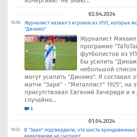
Кочергина? Не знаю...
02.04.2024
10:58
Журналист назвал 5 игроков из УПЛ, которые м
"Динамо"
Журналист Михаил
программе "ТаТоТа
футболистов из УП
бы усилить "Динамо
небольшой список
могут усилить "Динамо". Я составил э
матче "Заря" - "Металлист" 1925", на 
присутствовал Евгений Хачериди и я 
случайно...
1
01.04.2024
18:23
В "Заре" подтвердили, что шесть арендованных 
киевлянами не сыграют