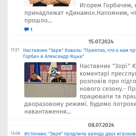
Игорем Горбачем,
принадлежат «Динамо».Напомним, чт
прошло...
1
15.07.2024
17:27
Наставник "Зари" Коваль: "Приятно, что к нам 
Горбач и Александр Яцык"
Наставник "Зорі" 
коментарі пресслу
розповів про підг
нового сезону.- Пр
працювали та пра
дворазовому режимі. Будемо потрох
навантаження...
08.07.2024
13:08
Источник: "Заря" продлила аренду двух игроков