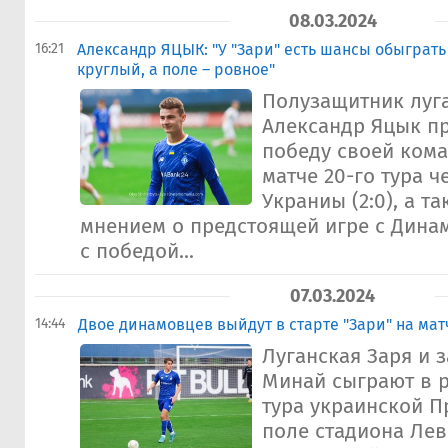
08.03.2024
16:21
Александр ЯЦЫК: "У "Зари" есть шансы обыграть 
круглый, а поле – ровное"
Полузащитник луг
Александр Яцык п
победу своей ком
матче 20-го тура 
Украниы (2:0), а т
мнением о предстоящей игре с Дина
с победой...
07.03.2024
14:44
Двое динамовцев выйдут в старте "Зари" на мат
Луганская Заря и 
Минай сыграют в 
тура украинской П
поле стадиона Лев