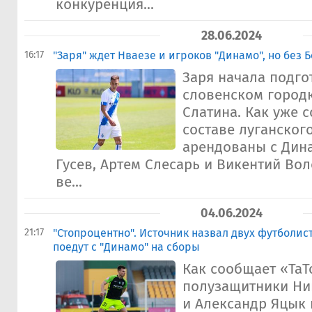
конкуренция...
28.06.2024
16:17
"Заря" ждет Нваезе и игроков "Динамо", но без 
Заря начала подго
словенском город
Слатина. Как уже 
составе луганског
арендованы с Дин
Гусев, Артем Слесарь и Викентий Вол
ве...
04.06.2024
21:17
"Стопроцентно". Источник назвал двух футболис
поедут с "Динамо" на сборы
Как сообщает «ТаТ
полузащитники Ни
и Александр Яцык 