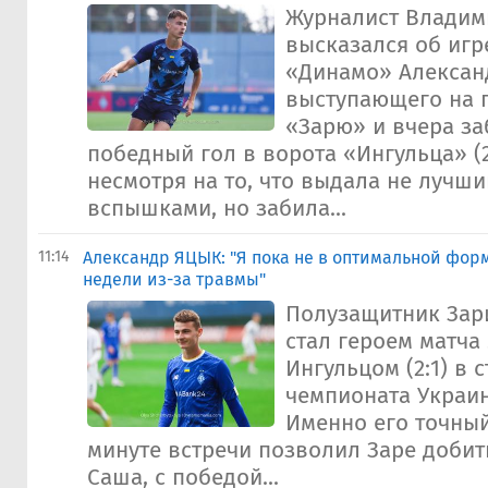
Журналист Владим
высказался об игр
«Динамо» Алексан
выступающего на 
«Зарю» и вчера з
победный гол в ворота «Ингульца» (2:
несмотря на то, что выдала не лучши
вспышками, но забила...
11:14
Александр ЯЦЫК: "Я пока не в оптимальной форм
недели из-за травмы"
Полузащитник Зар
стал героем матча 
Ингульцом (2:1) в 
чемпионата Украин
Именно его точный
минуте встречи позволил Заре добит
Саша, с победой...