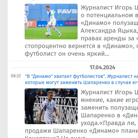
Журналист Игорь 
о потенциальном 
«Динамо» полузащ
Александра Яцыка
правах аренды за
стопроцентно вернется в «Динамо», 
футболист он очень яркий...
17.04.2024
08:32
"В "Динамо" хватает футболистов". Журналист н
которые могут заменить Шапаренко в случае е
Журналист Игорь 
мнение, какие игр
заменить полузащ
Шапаренко в «Дина
ухода.«Правда ли, 
продажи Шапаренко «Динамо» плани