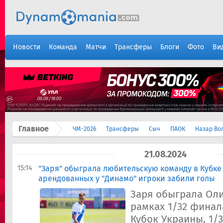
Новости
Команда
Матчи
Трансферы
Блоги
Фото
Ви
Главное
ЧМ-2026
Трансферы
Сыч
ПАОК
Назар Во
21.08.2024
15:14
"Заря" обыграла любительскую команду в Кубке
арендованных у "Динамо" игроки забили голы
Заря обыграла Ол
рамках 1/32 финал
Кубок Украины, 1