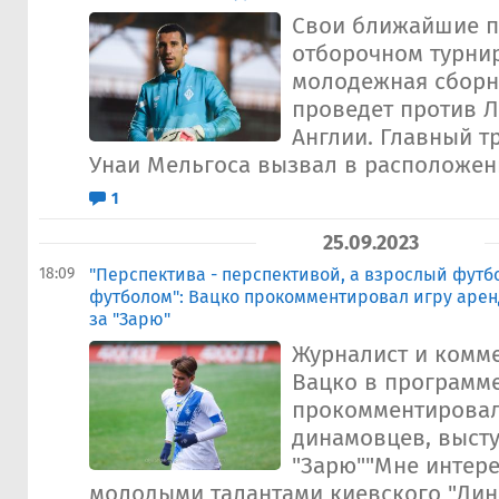
Свои ближайшие п
отборочном турнир
молодежная сборн
проведет против 
Англии. Главный т
Унаи Мельгоса вызвал в расположени
1
25.09.2023
18:09
"Перспектива - перспективой, а взрослый футб
футболом": Вацко прокомментировал игру аре
за "Зарю"
Журналист и комм
Вацко в программе
прокомментировал
динамовцев, выст
"Зарю""Мне интере
молодыми талантами киевского "Дин