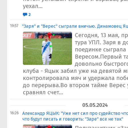
уехал...
2
19:57
"Заря" и "Верес" сыграли вничью. Динамовец Я
Сегодня, 13 мая, п
тура УПЛ. Заря в 
поединке сыграла
Вересом.Первый та
довольно быстрого
клуба - Яцык забил уже на девятой м
контролировала мяч и удержала поб
до перерыва.Во втором тайме Верес
сравнял счет...
05.05.2024
16:26
​Александр ЯЦЫК: "Уже нет сил про судейство чт
что будут писать и говорить: "Заре" все не так"