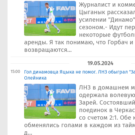
Журналист и комм
Цыганык рассказа
усилении "Динамо
сезоном.- Идут пе
некоторые футбол
аренды. Я так понимаю, что Горбач и
возвращаются...
19.05.2024
15:00
Гол динамовца Яцыка не помог. ЛНЗ обыграл "З
Олейника
ЛНЗ в домашнем ма
одержала волевую
Зарей. Состоявший
поединок в Черка
со счетом 2:1. Обе
обменялись голами в каждом из тайм
д...