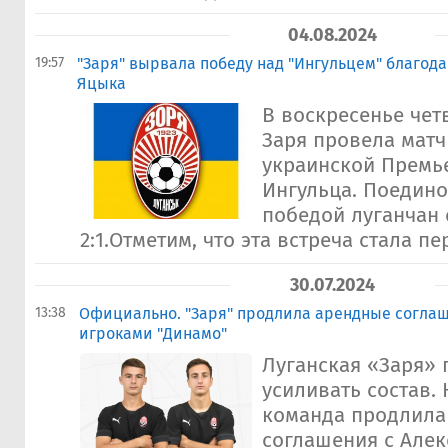
04.08.2024
19:57
"Заря" вырвала победу над "Ингульцем" благод
Яцыка
В воскресенье чет
Заря провела матч
украинской Премь
Ингульца. Поедино
победой луганчан 
2:1.Отметим, что эта встреча стала пе
30.07.2024
13:38
Официально. "Заря" продлила арендные соглаш
игроками "Динамо"
Луганская «Заря»
усиливать состав. 
команда продлила
соглашения с Але