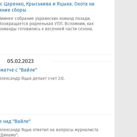
 Царенко, Крыськива и Яцыка. Охота на
имние сборы
Зимнее собрание украинских команд позади.
Возвращается родненькая УПЛ. Вспомним, как
команды готовились к весенней части сезона.
05.02.2023
матче с "Вайле"
Александр Яцык делает счет 2:0.
е над "Вайле"
Александр Яцык ответил на вопросы журналиста
"Динамо".