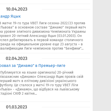
10.04.2023
сандр Яцык
В матче 19-го тура VBET Лиги сезона-2022/23 против
"Львова" в основном составе "Динамо" первый матч
на уровне элитного дивизиона Чемпионата Украины
провел 20-летний Александр Яцык (03.01.2003). Он
успел дебютировать в первой команде столичного
гранда на официальном уровне еще 23 августа – в
квалификации Лиги чемпионов против "Бенфики"...
02.04.2023
овал за "Динамо" в Премьер-лиге
(Публикуется на языке оригинала) 20-річний
півзахисник «Динамо» Олександр Яцик провів свій
перший матч в елітному дивізіоні українського
футболу. Це сталося у матчі 19-го туру VBET Ліги
«Львів» - «Динамо», що відбувся на львівському
стадіоні СКІФ 2 квітня...
01.03.2023