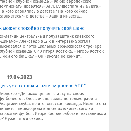
главной клубной команды.– Какие европейские
чемпионаты нравятся?– АПЛ, Бундеслига и Ла Лига.–
На кого равнялись в детстве? На кого сейчас
равняетесь?– В детстве – Хави и Иньеста...
к может спокойно получить свой шанс"
20-летний центральный полузащитник киевского
«Динамо» Александр Яцык в интервью Sport.ua
высказался о потенциальных возможностях тренера
клубной команды U-19 Игоря Костюка. – Игорь Костюк.
В чем его фишка? – Он никогда не кричит...
19.04.2023
цык уже готовы играть на уровне УПЛ"
Киевское «Динамо» делает ставку на своих
футболистов. Здесь очень важна не только работа
Академии клуба, но и юношеская команда. Именно она
является переходным этапом из юношеского во
взрослый футбол. Игорь Костюк работает наставником
U-19 уже пятый сезон...