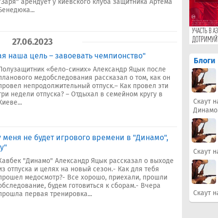
"Заря" арендует у киевского клуба защитника Артема
Бенедюка...
27.06.2023
ая наша цель – завоевать чемпионство"
Блоги
Полузащитник «бело-синих» Александр Яцык после
планового медобследования рассказал о том, как он
провел непродолжительный отпуск.– Как провел эти
три недели отпуска? – Отдыхал в семейном кругу в
Скаут н
Киеве...
Динамо
 меня не будет игрового времени в "Динамо",
у"
Скаут н
Хавбек "Динамо" Александр Яцык рассказал о выходе
из отпуска и целях на новый сезон.- Как для тебя
прошел медосмотр?- Все хорошо, приехали, прошли
обследование, будем готовиться к сборам.- Вчера
Скаут н
прошла первая тренировка...