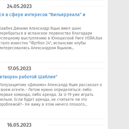
24.05.2023
ся в сфере интересов "Вильярреала" и
Хавбек Динамо Александр Яцык имел шанс
перебраться в испанское первенство благодаря
успешному выступлению в Юношеской Лиге УЕФА.Как
стало известно "Футбол 24", испанские клубы
интересовались Александром Яцыком...
17.05.2023
летворен работой Шаблия"
Полузащитник «Динамо» Александр Яцик рассказал о
своем агенте.– Летом нужно определяться: либо
первая команда, либо аренда. За U-19 уже играть
нельзя. Если будет аренда, не считаете ли это
проблемой?– Не вижу в этом ничего плохого...
16.05.2023