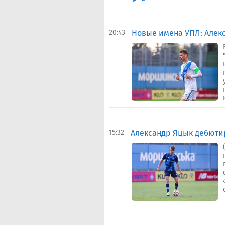
20:43
Новые имена УПЛ: Алек
15:32
Александр Яцык дебютир