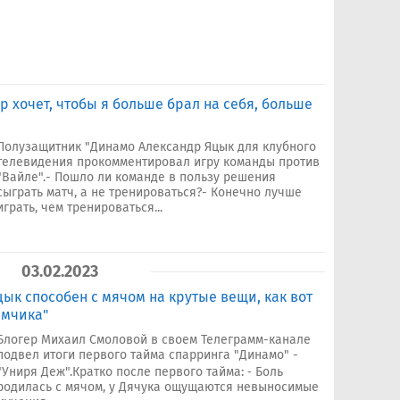
 хочет, чтобы я больше брал на себя, больше
Полузащитник "Динамо Александр Яцык для клубного
телевидения прокомментировал игру команды против
"Вайле".- Пошло ли команде в пользу решения
сыграть матч, а не тренироваться?- Конечно лучше
играть, чем тренироваться...
03.02.2023
цык способен с мячом на крутые вещи, как вот
ымчика"
Блогер Михаил Смоловой в своем Телеграмм-канале
подвел итоги первого тайма спарринга "Динамо" -
"Униря Деж".Кратко после первого тайма: ⁃ Боль
родилась с мячом, у Дячука ощущаются невыносимые