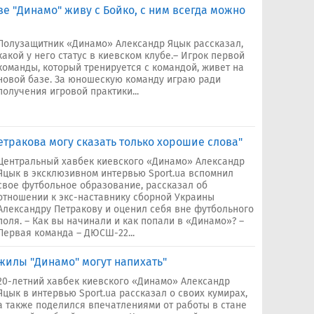
зе "Динамо" живу с Бойко, с ним всегда можно
Полузащитник «Динамо» Александр Яцык рассказал,
какой у него статус в киевском клубе.– Игрок первой
команды, который тренируется с командой, живет на
новой базе. За юношескую команду играю ради
получения игровой практики...
тракова могу сказать только хорошие слова"
Центральный хавбек киевского «Динамо» Александр
Яцык в эксклюзивном интервью Sport.ua вспомнил
свое футбольное образование, рассказал об
отношении к экс-наставнику сборной Украины
Александру Петракову и оценил себя вне футбольного
поля. – Как вы начинали и как попали в «Динамо»? –
Первая команда – ДЮСШ-22...
жилы "Динамо" могут напихать"
20-летний хавбек киевского «Динамо» Александр
Яцык в интервью Sport.ua рассказал о своих кумирах,
а также поделился впечатлениями от работы в стане