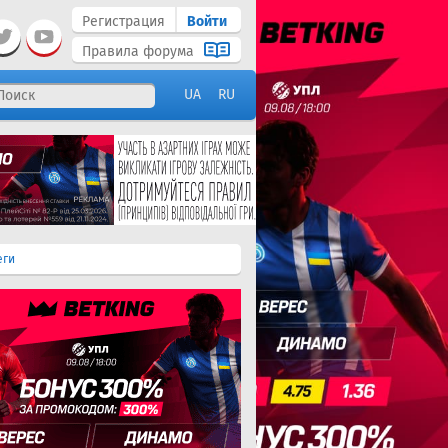
Регистрация
Войти
Правила форума
UA
RU
еги