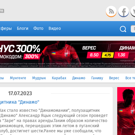
сферы
Блоги
Фото
Видео
ры
Мунгенге
Мудрык
Карабах
Динамо
Ганиву
Верес
Все т
17.07.2023
щитника "Динамо"
Как стало известно "Динамомании", полузащитник
"Динамо" Александр Яцык следующий сезон проведет
в "Заре" на правах аренды.Таким образом количество
динамовцев, перешедших этим летом в луганский
клуб, достигнет шести.Ранее мы уже сообщали, что