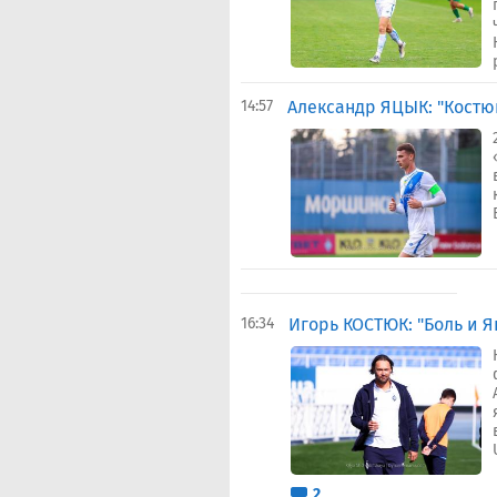
14:57
Александр ЯЦЫК: "Костю
16:34
Игорь КОСТЮК: "Боль и Я
2