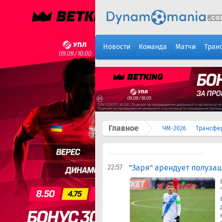
Новости
Команда
Матчи
Тран
Главное
ЧМ-2026
Трансфе
22:57
"Заря" арендует полуза