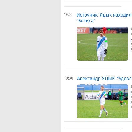
19:53
Источник: Яцык находил
"Бетиса"
10:30
Александр ЯЦЫК: "Удов