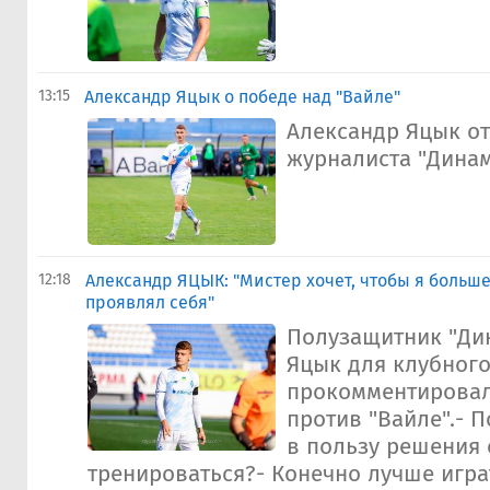
13:15
Александр Яцык о победе над "Вайле"
Александр Яцык о
журналиста "Динам
12:18
Александр ЯЦЫК: "Мистер хочет, чтобы я больше
проявлял себя"
Полузащитник "Ди
Яцык для клубног
прокомментировал
против "Вайле".- 
в пользу решения 
тренироваться?- Конечно лучше игра