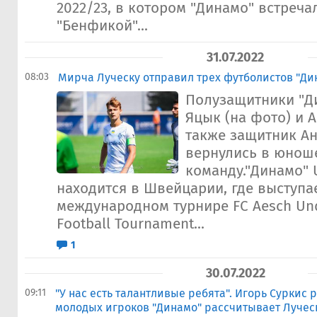
2022/23, в котором "Динамо" встреча
"Бенфикой"...
31.07.2022
08:03
Мирча Луческу отправил трех футболистов "Дин
Полузащитники "Д
Яцык (на фото) и А
также защитник Ан
вернулись в юнош
команду."Динамо" 
находится в Швейцарии, где выступа
международном турнире FC Aesch Unde
Football Tournament...
1
30.07.2022
09:11
"У нас есть талантливые ребята". Игорь Суркис р
молодых игроков "Динамо" рассчитывает Лучес