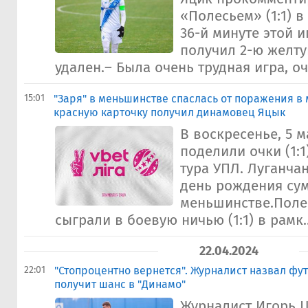
«Полесьем» (1:1) в
36-й минуте этой 
получил 2-ю желту
удален.– Была очень трудная игра, оч
15:01
"Заря" в меньшинстве спаслась от поражения в 
красную карточку получил динамовец Яцык
В воскресенье, 5 м
поделили очки (1:1)
тура УПЛ. Луганчан
день рождения сум
меньшинстве.Поле
сыграли в боевую ничью (1:1) в рамк..
22.04.2024
22:01
"Стопроцентно вернется". Журналист назвал фу
получит шанс в "Динамо"
Журналист Игорь 