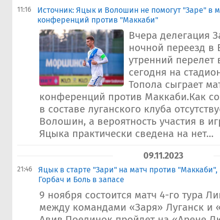
11:16
Источник: Яцык и Волошин не помогут "Заре" в 
конференций против "Маккаби"
Вчера делегация 
ночной переезд в 
утренний перелет 
сегодня на стадио
Топола сыграет ма
конференций против Маккаби.Как соо
в составе луганского клуба отсутств
Волошин, а вероятность участия в и
Яцыка практически сведена на нет...
09.11.2023
21:46
Яцык в старте "Зари" на матч против "Маккаби"
Горбач и Боль в запасе
9 ноября состоится матч 4-го тура 
между командами «Заря» Луганск и 
Авив.Поединок пройдет на «Арене Л