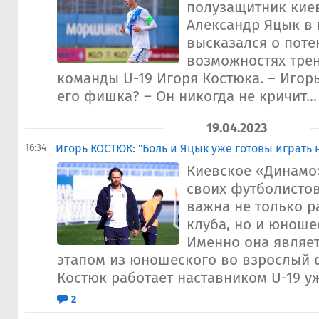
полузащитник кие
Александр Яцык в 
высказался о пот
возможностях тре
команды U-19 Игоря Костюка. – Игорь
его фишка? – Он никогда не кричит...
19.04.2023
16:34
Игорь КОСТЮК: "Боль и Яцык уже готовы играть 
Киевское «Динамо»
своих футболистов
важна не только р
клуба, но и юноше
Именно она являе
этапом из юношеского во взрослый 
Костюк работает наставником U-19 уж
2