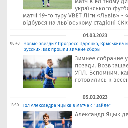
матч в елітному ди
українського футбо
матчі 19-го туру VBET Ліги «Львів» -
відбувся на львівському стадіоні СКІФ
01.03.2023
08:40
Новые звезды? Прогресс Царенко, Крыськива и
русских: как прошли зимние сборы
Зимнее собрание 
позади. Возвраща
УПЛ. Вспомним, к
готовились к весен
05.02.2023
13:30
Гол Александра Яцыка в матче с "Вайле"
Александр Яцык дел