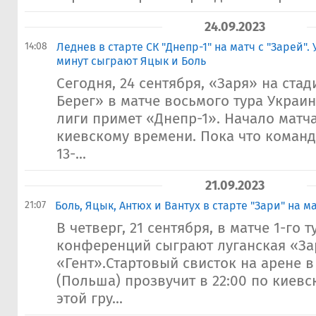
24.09.2023
14:08
Леднев в старте СК "Днепр-1" на матч с "Зарей".
минут сыграют Яцык и Боль
Сегодня, 24 сентября, «Заря» на ста
Берег» в матче восьмого тура Украи
лиги примет «Днепр-1». Начало матча 
киевскому времени. Пока что команд
13-...
21.09.2023
21:07
Боль, Яцык, Антюх и Вантух в старте "Зари" на ма
В четверг, 21 сентября, в матче 1-го 
конференций сыграют луганская «За
«Гент».Стартовый свисток на арене 
(Польша) прозвучит в 22:00 по киев
этой гру...