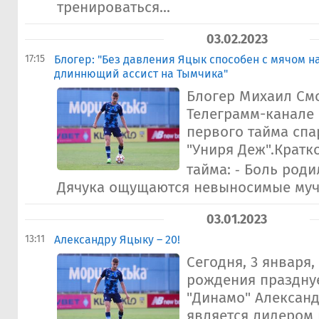
тренироваться...
03.02.2023
17:15
Блогер: "Без давления Яцык способен с мячом на
длиннющий ассист на Тымчика"
Блогер Михаил См
Телеграмм-канале 
первого тайма спа
"Униря Деж".Кратк
тайма: ⁃ Боль роди
Дячука ощущаются невыносимые муче
03.01.2023
13:11
​Александру Яцыку – 20!​
Сегодня, 3 января,
рождения праздну
"Динамо" Алексан
является лидером 