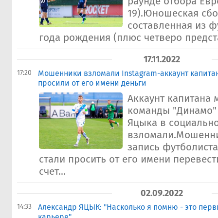
раунде отбора Евр
19).Юношеская сбо
составленная из ф
года рождения (плюс четверо предста
17.11.2022
17:20
Мошенники взломали Instagram-аккаунт капитан
просили от его имени деньги
Аккаунт капитана
команды "Динамо"
Яцыка в социально
взломали.Мошенни
запись футболиста
стали просить от его имени перевест
счет...
02.09.2022
14:33
Александр ЯЦЫК: "Насколько я помню - это перв
карьере"