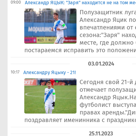
09:00
Александр ЯЦЫК: "Заря" находится не на том ме
Полузащитник луг
Александр Яцик п
впечатлениями от 
сезона:"Заря" нахо
месте, где должно
постараемся исправить это положение
03.01.2024
10:17
Александру Яцыку - 21!
Сегодня свой 21-й
отмечает полузащ
Александр Яцык.Н
футболист выступа
правах аренды."Д
поздравляет именинника с праздником
25.11.2023