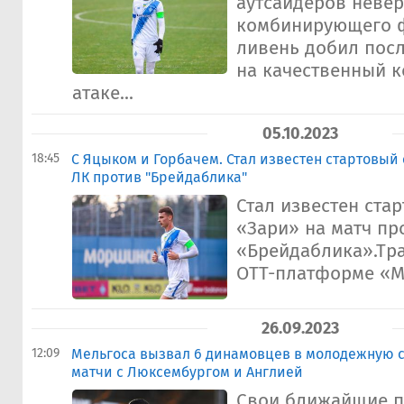
аутсайдеров неве
комбинирующего ф
ливень добил пос
на качественный к
атаке...
05.10.2023
18:45
С Яцыком и Горбачем. Стал известен стартовый 
ЛК против "Брейдаблика"
Стал известен ста
«Зари» на матч пр
«Брейдаблика».Тра
OTT-платформе «M
26.09.2023
12:09
Мельгоса вызвал 6 динамовцев в молодежную 
матчи с Люксембургом и Англией
Свои ближайшие п