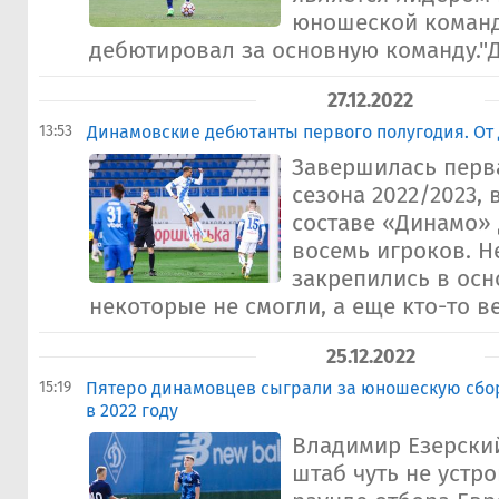
юношеской команд
дебютировал за основную команду."Д
27.12.2022
13:53
Динамовские дебютанты первого полугодия. От
Завершилась перв
сезона 2022/2023, 
составе «Динамо»
восемь игроков. Н
закрепились в осн
некоторые не смогли, а еще кто-то ве
25.12.2022
15:19
Пятеро динамовцев сыграли за юношескую сбо
в 2022 году
Владимир Езерский
штаб чуть не устро