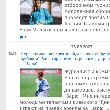
отборочном турнир
молодежная сборн
проведет против 
Англии. Главный т
Унаи Мельгоса вызвал в расположени
1
25.09.2023
18:09
"Перспектива - перспективой, а взрослый футб
футболом": Вацко прокомментировал игру аре
за "Зарю"
Журналист и комм
Вацко в программе
прокомментировал
динамовцев, выст
"Зарю""Мне интере
молодыми талантами киевского "Дин
играют на правах аренды за "Зарю"...