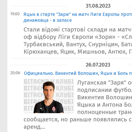
31.08.2023
19:00
Яцык в старте "Зари" на матч Лиги Европы прот
динамовца - в запасе
Стали відомі стартові склади на матч
оф відбору Ліги Європи «Зоря» - «Сл
Турбаєвський, Вантух, Снурніцин, Бат
Кірюханцев, Яцик, Мишньов, Антюх, Ге
26.07.2023
20:06
Официально. Викентий Волошин, Яцык и Боль п
Луганская "Заря" 
подписании футбо
Викентия Волошин
Яцыка и Антона Бо
полноценные тран
сообщается, но раньше появлялись 
аренд...