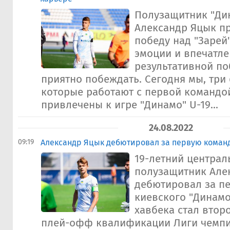
Полузащитник "Ди
Александр Яцык п
победу над "Зарей" 
эмоции и впечатле
результативной по
приятно побеждать. Сегодня мы, три
которые работают с первой командо
привлечены к игре "Динамо" U-19...
24.08.2022
09:19
Александр Яцык дебютировал за первую коман
19-летний центра
полузащитник Але
дебютировал за п
киевского "Динам
хавбека стал втор
плей-офф квалификации Лиги чемпи