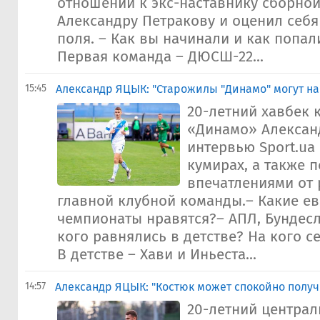
отношении к экс-наставнику сборно
Александру Петракову и оценил себя
поля. – Как вы начинали и как попал
Первая команда – ДЮСШ-22...
15:45
Александр ЯЦЫК: "Старожилы "Динамо" могут на
20-летний хавбек 
«Динамо» Алексан
интервью Sport.ua
кумирах, а также 
впечатлениями от 
главной клубной команды.– Какие е
чемпионаты нравятся?– АПЛ, Бундесл
кого равнялись в детстве? На кого с
В детстве – Хави и Иньеста...
14:57
Александр ЯЦЫК: "Костюк может спокойно получ
20-летний центра