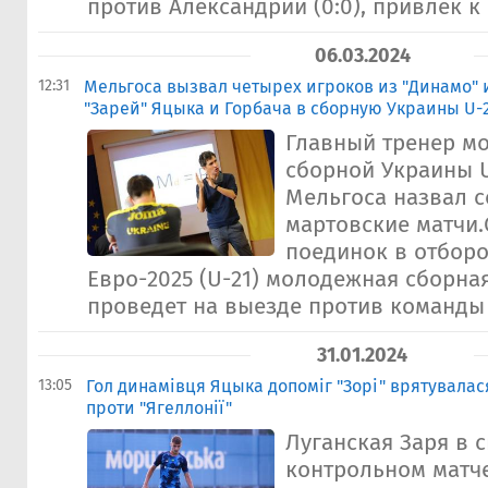
против Александрии (0:0), привлек к 
06.03.2024
12:31
Мельгоса вызвал четырех игроков из "Динамо"
"Зарей" Яцыка и Горбача в сборную Украины U-
Главный тренер м
сборной Украины U
Мельгоса назвал с
мартовские матчи
поединок в отбор
Евро-2025 (U-21) молодежная сборна
проведет на выезде против команды 
31.01.2024
13:05
Гол динамівця Яцыка допоміг "Зорі" врятувалася
проти "Ягеллонії"
Луганская Заря в 
контрольном матче