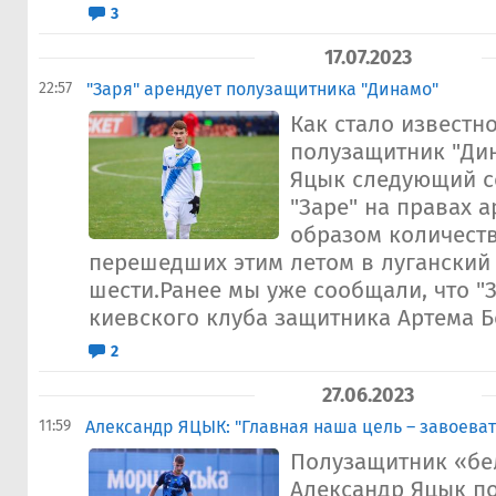
3
17.07.2023
22:57
"Заря" арендует полузащитника "Динамо"
Как стало известн
полузащитник "Ди
Яцык следующий с
"Заре" на правах 
образом количест
перешедших этим летом в луганский 
шести.Ранее мы уже сообщали, что "З
киевского клуба защитника Артема Б
2
27.06.2023
11:59
Александр ЯЦЫК: "Главная наша цель – завоева
Полузащитник «бе
Александр Яцык п