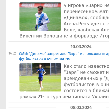
4 игрока «Зари» н
перенесенном матч
«Динамо», сообщае
Arena.Речь идет о
Боле, хавбеках Ал
Викентии Волошине и форварде Игоре
10.03.2024
14:52
СМИ: "Динамо" запретило "Заре" использовать 
футболистов в очном матче
Как стало известно
“Заря” не сможет 
арендованных у “
футболистов в очн
состоится в ближа
рамках 21-го тура чемпионата Украин
08.03.2024