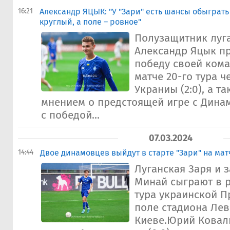
16:21
Александр ЯЦЫК: "У "Зари" есть шансы обыграть 
круглый, а поле – ровное"
Полузащитник луг
Александр Яцык п
победу своей ком
матче 20-го тура 
Украниы (2:0), а т
мнением о предстоящей игре с Дина
с победой...
07.03.2024
14:44
Двое динамовцев выйдут в старте "Зари" на мат
Луганская Заря и 
Минай сыграют в 
тура украинской П
поле стадиона Лев
Киеве.Юрий Коваль