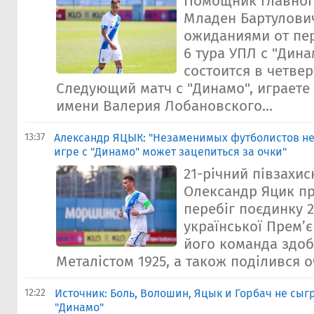
Помощник главного
Младен Бартулови
ожиданиями от пе
6 тура УПЛ с "Дина
состоится в четвер
Следующий матч с "Динамо", играете
имени Валерия Лобановского...
13:37
Александр ЯЦЫК: "Незаменимых футболистов нет,
игре с "Динамо" может зацепиться за очки"
21-річний півзахис
Олександр Яцик п
перебіг поєдинку 2
української Прем’є
його команда здоб
Металістом 1925, а також поділився о
12:22
Источник: Боль, Волошин, Яцык и Горбач не сыг
"Динамо"