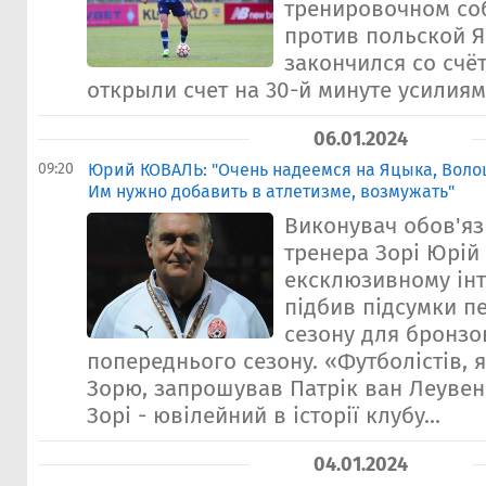
тренировочном со
против польской Я
закончился со счё
открыли счет на 30-й минуте усилиями 
06.01.2024
09:20
Юрий КОВАЛЬ: "Очень надеемся на Яцыка, Волош
Им нужно добавить в атлетизме, возмужать"
Виконувач обов'яз
тренера Зорі Юрій
ексклюзивному ін
підбив підсумки п
сезону для бронзо
попереднього сезону. «Футболістів, 
Зорю, запрошував Патрік ван Леувен»
Зорі - ювілейний в історії клубу...
04.01.2024