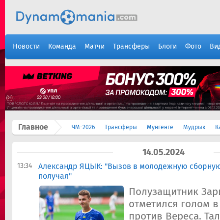
Новости
Команда
Матчи
Трансферы
Блоги
Фото
Ви
Главное
ЧМ-2026
Трансферы
Мунгенге
Мудрык
К
14.05.2024
13:34
Александр ЯЦЫК: "Вызов в молодежную сборну
получал"
Полузащитник Зар
отметился голом в 
против Вереса. Та