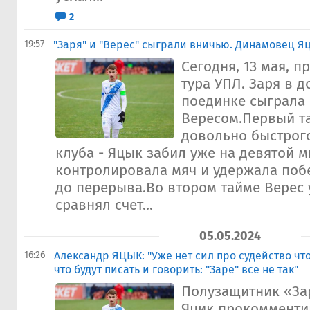
2
19:57
"Заря" и "Верес" сыграли вничью. Динамовец Я
Сегодня, 13 мая, п
тура УПЛ. Заря в 
поединке сыграла
Вересом.Первый та
довольно быстрого
клуба - Яцык забил уже на девятой м
контролировала мяч и удержала поб
до перерыва.Во втором тайме Верес
сравнял счет...
05.05.2024
16:26
​Александр ЯЦЫК: "Уже нет сил про судейство чт
что будут писать и говорить: "Заре" все не так"
Полузащитник «За
Яцик прокомменти