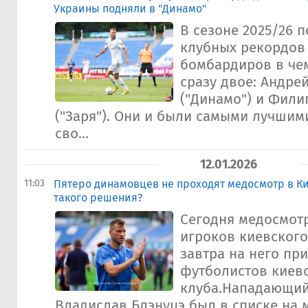
Украины подняли в "Динамо"
В сезоне 2025/26 
клубных рекордов
бомбардиров в че
сразу двое: Андре
("Динамо") и Фили
("Заря"). Они и были самыми лучши
сво...
12.01.2026
11:03
Пятеро динамовцев не проходят медосмотр в Ки
такого решения?
Сегодня медосмотр
игроков киевского
завтра на него при
футболистов киев
клуба.Нападающий
Владислав Блэнуцэ был в списке на 