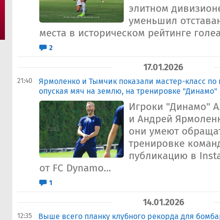
элитном дивизионе
уменьшил отставан
места в историческом рейтинге голеад
2
17.01.2026
21:40
Ярмоленко и Тымчик показали мастер-класс по 
опуская мяч на землю, на тренировке "Динамо"
Игроки "Динамо" 
и Андрей Ярмоленк
они умеют обращат
тренировке команд
публикацию в Inst
от FC Dynamo...
1
14.01.2026
12:35
Выше всего планку клубного рекорда для бомб