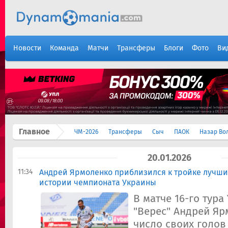
Новости
Команда
Матчи
Трансферы
Блоги
Фото
Ви
Главное
ЧМ-2026
Трансферы
Сыч
ПАОК
Назар Во
20.01.2026
11:34
Андрей Ярмоленко приблизился к тройке лучши
истории чемпионата Украины
В матче 16-го тура
"Верес" Андрей Я
число своих голов