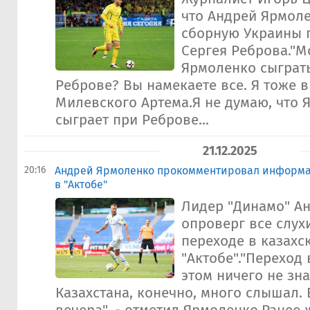
что Андрей Ярмоле
сборную Украины 
Сергея Реброва."М
Ярмоленко сыграть
Реброве? Вы намекаете все. Я тоже 
Милевского Артема.Я не думаю, что
сыграет при Реброве...
21.12.2025
20:16
Андрей Ярмоленко прокомментировал информа
в "Актобе"
Лидер "Динамо" А
опроверг все слух
переходе в казахс
"Актобе"."Переход 
этом ничего не зн
Казахстана, конечно, много слышал.