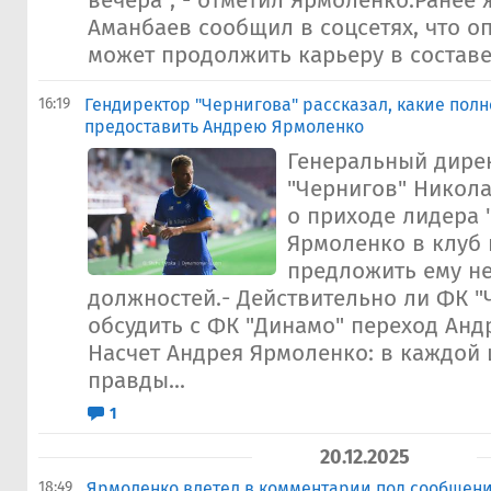
вечера", - отметил Ярмоленко.Ранее
Аманбаев сообщил в соцсетях, что 
может продолжить карьеру в составе 
16:19
Гендиректор "Чернигова" рассказал, какие полн
предоставить Андрею Ярмоленко
Генеральный дире
"Чернигов" Никола
о приходе лидера 
Ярмоленко в клуб 
предложить ему н
должностей.- Действительно ли ФК "
обсудить с ФК "Динамо" переход Анд
Насчет Андрея Ярмоленко: в каждой 
правды...
1
20.12.2025
18:49
Ярмоленко влетел в комментарии под сообщен