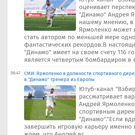
оценивает перспе
"Динамо" Андрея Я
нашему мнению, в 
Ярмоленко может 
стать автором по меньшей мере одно
фантастических рекордов.В настоящ
"Динамо" имеет на своем счету 116 г
является четвертым бомбардиром в е
08:47
СМИ: Ярмоленко в должности спортивного дире
в "Динамо" тренера из Европы
Ютуб-канал "Взби
рассматривает вар
Андрей Ярмоленко
спортивным дирек
"Динамо"."Если вд
завершить игровую карьеру именно в
ждем, что Андрей вс...