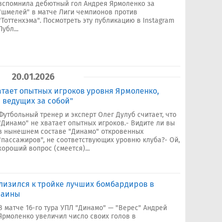
вспомнила дебютный гол Андрея Ярмоленко за
"шмелей" в матче Лиги чемпионов против
"Тоттенхэма". Посмотреть эту публикацию в Instagram
Публ...
20.01.2026
ватает опытных игроков уровня Ярмоленко,
, ведущих за собой"
Футбольный тренер и эксперт Олег Дулуб считает, что
"Динамо" не хватает опытных игроков.- Видите ли вы
в нынешнем составе "Динамо" откровенных
"пассажиров", не соответствующих уровню клуба?- Ой,
хороший вопрос (смеется)...
лизился к тройке лучших бомбардиров в
раины
В матче 16-го тура УПЛ "Динамо" — "Верес" Андрей
Ярмоленко увеличил число своих голов в