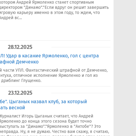
котором Андрей Ярмоленко станет спортивным
директором "Динамо"."Если вдруг он решит завершить
игровую карьеру именно в этом году, то ждем, что
Андрей вс...
28.12.2025
Л! Удар в касание Ярмоленко, гол с центра
рафной Демченко
й части УПЛ. Фантастический штрафной от Демченко,
нтуха, отличное исполнение Ярмоленко и гол из
 дриблинг Глущенко.
23.12.2025
бе". Цыганык назвал клуб, за который
ать весной
Журналист Игорь Цыганык считает, что Андрей
Ярмоленко до конца этого сезона будет точно
выступать за "Динамо"."Ярмоленко в "Актобе"? Это
неправда. Ну, я не думаю. Честно вам скажу, я считаю,