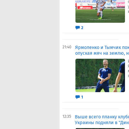
2
21:40
Ярмоленко и Тымчик пок
опуская мяч на землю, 
1
12:35
Выше всего планку клуб
Украины подняли в "Дин