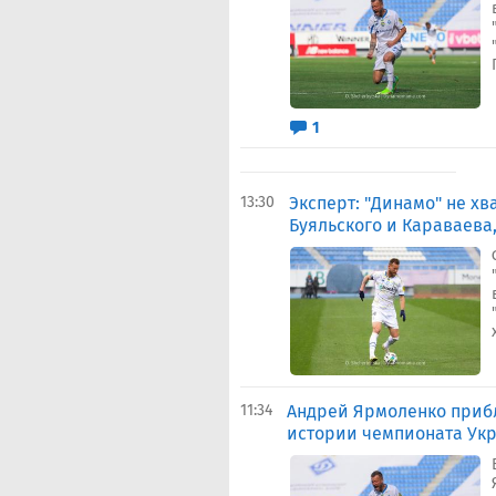
1
13:30
Эксперт: "Динамо" не х
Буяльского и Караваева
11:34
Андрей Ярмоленко приб
истории чемпионата Ук