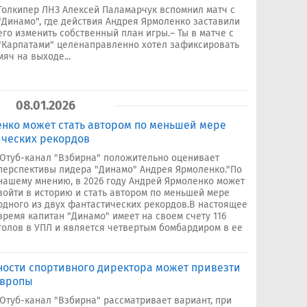
Голкипер ЛНЗ Алексей Паламарчук вспомнил матч с
"Динамо", где действия Андрея Ярмоленко заставили
его изменить собственный план игры.– Ты в матче с
"Карпатами" целенаправленно хотел зафиксировать
мяч на выходе...
08.01.2026
енко может стать автором по меньшей мере
ических рекордов
Ютуб-канал "Взбирна" положительно оценивает
перспективы лидера "Динамо" Андрея Ярмоленко."По
нашему мнению, в 2026 году Андрей Ярмоленко может
войти в историю и стать автором по меньшей мере
одного из двух фантастических рекордов.В настоящее
время капитан "Динамо" имеет на своем счету 116
голов в УПЛ и является четвертым бомбардиром в ее
ности спортивного директора может привезти
Европы
Ютуб-канал "Взбирна" рассматривает вариант, при