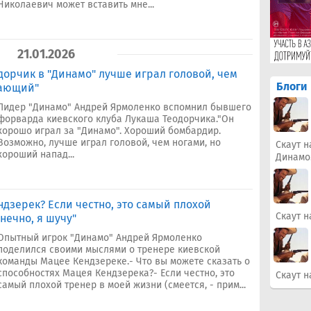
Николаевич может вставить мне...
21.01.2026
дорчик в "Динамо" лучше играл головой, чем
Блоги
дающий"
Лидер "Динамо" Андрей Ярмоленко вспомнил бывшего
форварда киевского клуба Лукаша Теодорчика."Он
хорошо играл за "Динамо". Хороший бомбардир.
Возможно, лучше играл головой, чем ногами, но
Скаут н
хороший напад...
Динамо
дзерек? Если честно, это самый плохой
Скаут н
нечно, я шучу"
Опытный игрок "Динамо" Андрей Ярмоленко
поделился своими мыслями о тренере киевской
команды Мацее Кендзереке.- Что вы можете сказать о
способностях Мацея Кендзерека?- Если честно, это
Скаут н
самый плохой тренер в моей жизни (смеется, - прим...