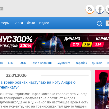
сферы
Блоги
Фото
Видео
ры
Сыч
ПАОК
Назар Волошин
Мунгенге
Карабах
Динамо
В
22.01.2026
на тренировках наступаю на ногу Андрею
"напихать"
Защитник "Динамо" Тарас Михавко говорит, что иногда
на тренировках получает "на орехи" от Андрея
Ярмоленко."Даже в "Динамо" по настоящее время есть
такие моменты, что на тренировках там где-то Андрей