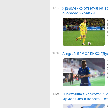
19:19
Ярмоленко ответил на во
сборную Украины
18:17
Андрей ЯРМОЛЕНКО: "Дум
12:25
"Настоящая красота". "
Ярмоленко в ворота "То