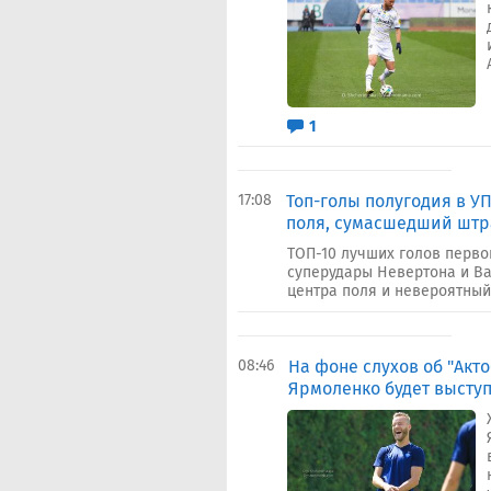
1
17:08
Топ-голы полугодия в УП
поля, сумасшедший шт
ТОП-10 лучших голов перво
суперудары Невертона и Ва
центра поля и невероятный
08:46
На фоне слухов об "Акто
Ярмоленко будет выступ