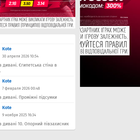
Kote
30 апреля 2026 10:54
а дивані. Єгипетська стіна в
.
Kote
7 февраля 2026 00:48
а дивані. Проміжні підсумки
Kote
9 ноября 2025 16:34
а дивані 10. Опорний півзахисник