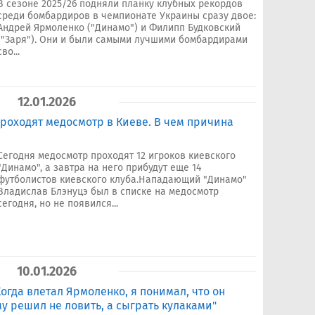
В сезоне 2025/26 подняли планку клубных рекордов
среди бомбардиров в чемпионате Украины сразу двое:
Андрей Ярмоленко ("Динамо") и Филипп Будковский
("Заря"). Они и были самыми лучшими бомбардирами
сво...
12.01.2026
роходят медосмотр в Киеве. В чем причина
Сегодня медосмотр проходят 12 игроков киевского
"Динамо", а завтра на него прибудут еще 14
футболистов киевского клуба.Нападающий "Динамо"
Владислав Блэнуцэ был в списке на медосмотр
сегодня, но не появился...
10.01.2026
огда влетал Ярмоленко, я понимал, что он
у решил не ловить, а сыграть кулаками"