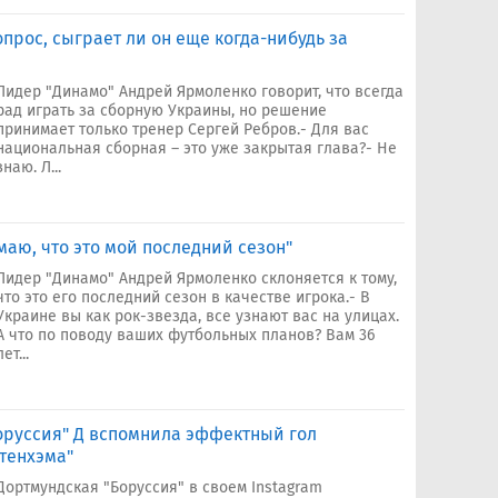
прос, сыграет ли он еще когда-нибудь за
Лидер "Динамо" Андрей Ярмоленко говорит, что всегда
рад играть за сборную Украины, но решение
принимает только тренер Сергей Ребров.- Для вас
национальная сборная – это уже закрытая глава?- Не
знаю. Л...
аю, что это мой последний сезон"
Лидер "Динамо" Андрей Ярмоленко склоняется к тому,
что это его последний сезон в качестве игрока.- В
Украине вы как рок-звезда, все узнают вас на улицах.
А что по поводу ваших футбольных планов? Вам 36
лет...
Боруссия" Д вспомнила эффектный гол
ттенхэма"
Дортмундская "Боруссия" в своем Instagram