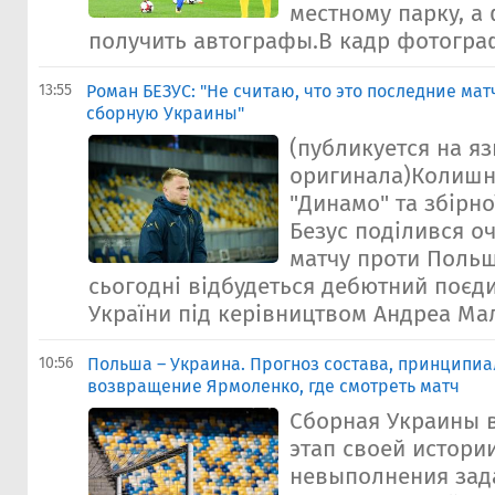
местному парку, а
получить автографы.В кадр фотограф
13:55
Роман БЕЗУС: "Не считаю, что это последние ма
сборную Украины"
(публикуется на я
оригинала)Колишн
"Динамо" та збірно
Безус поділився о
матчу проти Польщ
сьогодні відбудеться дебютний поєди
України під керівництвом Андреа Мал
10:56
Польша – Украина. Прогноз состава, принципи
возвращение Ярмоленко, где смотреть матч
Сборная Украины в
этап своей истори
невыполнения зад