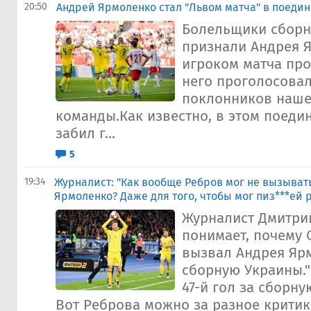
20:50
Андрей Ярмоленко стал "Львом матча" в поедин
Болельщики сборн
признали Андрея 
игроком матча пр
него проголосова
поклонников наше
команды.Как известно, в этом поеди
забил г...
5
19:34
Журналист: "Как вообще Ребров мог не вызывать
Ярмоленко? Даже для того, чтобы мог пиз***ей 
Журналист Дмитри
понимает, почему 
вызвал Андрея Яр
сборную Украины.
47-й гол за сборну
Вот Реброва можно за разное критик