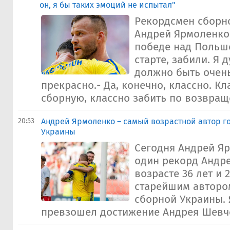
он, я бы таких эмоций не испытал"
Рекордсмен сборн
Андрей Ярмоленко
победе над Польш
старте, забили. Я 
должно быть очен
прекрасно.- Да, конечно, классно. Кл
сборную, классно забить по возвраще
20:53
Андрей Ярмоленко – самый возрастной автор г
Украины
Сегодня Андрей Я
один рекорд Андр
возрасте 36 лет и 
старейшим автором
сборной Украины.
превзошел достижение Андрея Шевчен