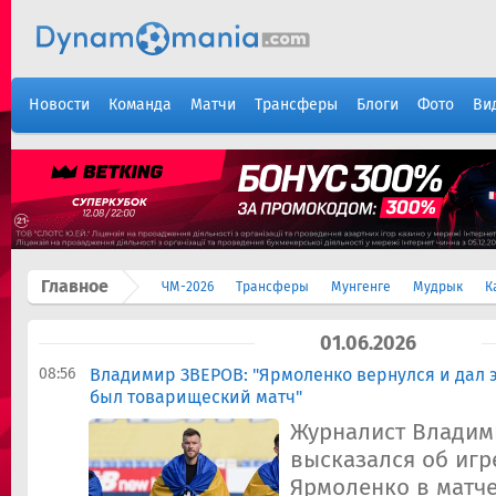
Новости
Команда
Матчи
Трансферы
Блоги
Фото
Ви
Главное
ЧМ-2026
Трансферы
Мунгенге
Мудрык
К
01.06.2026
08:56
Владимир ЗВЕРОВ: "Ярмоленко вернулся и дал э
был товарищеский матч"
Журналист Владим
высказался об игр
Ярмоленко в матче