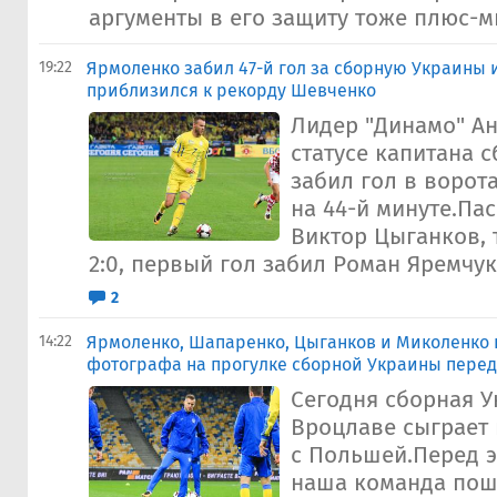
аргументы в его защиту тоже плюс-ми
19:22
Ярмоленко забил 47-й гол за сборную Украины 
приблизился к рекорду Шевченко
Лидер "Динамо" А
статусе капитана 
забил гол в воро
на 44-й минуте.Па
Виктор Цыганков, т
2:0, первый гол забил Роман Яремчук.
2
14:22
Ярмоленко, Шапаренко, Цыганков и Миколенко 
фотографа на прогулке сборной Украины перед
Сегодня сборная 
Вроцлаве сыграет
с Польшей.Перед 
наша команда пош