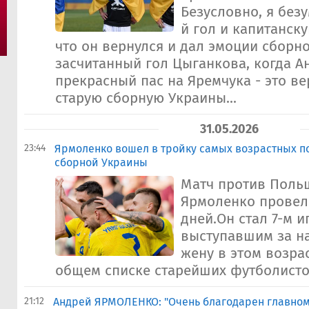
Безусловно, я безу
й гол и капитанску
что он вернулся и дал эмоции сборно
засчитанный гол Цыганкова, когда А
прекрасный пас на Яремчука - это ве
старую сборную Украины...
31.05.2026
23:44
Ярмоленко вошел в тройку самых возрастных п
сборной Украины
Матч против Польш
Ярмоленко провел 
дней.Он стал 7-м и
выступавшим за н
жену в этом возра
общем списке старейших футболистов
21:12
Андрей ЯРМОЛЕНКО: "Очень благодарен главному