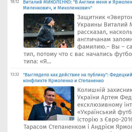
18:12
Виталий МИКОЛЕНКО: "В Англии меня и Ярмолен
Миленкович, и Миколенкович"
Защитник «Эверто
Украины Виталий 
рассказал, наскол
англичанам запомн
фамилию.– Вы – с
тип, потому что с вас начались футб
типа: «Я...
13:32
"Выглядело как действие на публику": Федецки
конфликте Ярмоленко и Степаненко
Колишній захисник
України Артем Фед
ексклюзивному інт
«Український фут
історію з Євро-201
Тарасом Степаненком і Андрієм Ярм