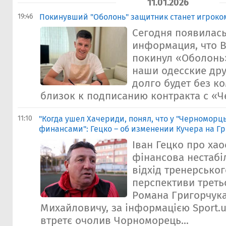
11.01.2026
19:46
Покинувший "Оболонь" защитник станет игроко
Сегодня появилас
информация, что 
покинул «Оболонь»
наши одесские дру
долго будет без к
близок к подписанию контракта с «Ч
11:10
"Когда ушел Хачериди, понял, что у "Черноморц
финансами": Гецко – об изменении Кучера на Г
Іван Гецко про хао
фінансова нестабі
відхід тренерськог
перспективи треть
Романа Григорчука
Михайловичу, за інформацією Sport.u
втретє очолив Чорноморець...