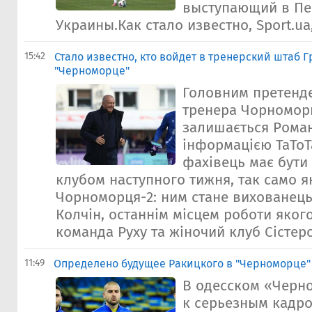
выступающий в Пе
Украины.Как стало известно, Sport.ua,
15:42
Стало известно, кто войдет в тренерский штаб Г
"Черноморце"
Головним претенд
тренера Чорноморц
залишається Роман
інформацією ТаТоТ
фахівець має бути
клубом наступного тижня, так само я
Чорноморця-2: ним стане вихованець
Колчін, останнім місцем роботи яког
команда Руху та жіночий клуб Сістерс.
11:49
Определено будущее Ракицкого в "Черноморце" 
В одесском «Черн
к серьезным кадр