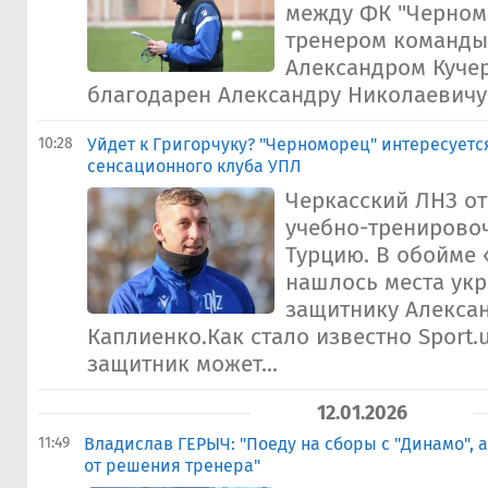
между ФК "Черном
тренером команды
Александром Куче
благодарен Александру Николаевичу 
10:28
Уйдет к Григорчуку? "Черноморец" интересуетс
сенсационного клуба УПЛ
Черкасский ЛНЗ от
учебно-тренирово
Турцию. В обойме
нашлось места ук
защитнику Алекса
Каплиенко.Как стало известно Sport.u
защитник может...
12.01.2026
11:49
Владислав ГЕРЫЧ: "Поеду на сборы с "Динамо", 
от решения тренера"