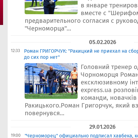
в январе трениров
вместе с "Шерифом
предварительного согласия с руков
"Черноморца"...
05.02.2026
12:33
Роман ГРИГОРЧУК: "Ракицкий не приехал на сбо
до сих пор нет"
Головний тренер о
Чорноморця Роман
ексклюзивному інт
express.ua розпові
команди, новачків 
Ракицького.Роман Григорчук, який в
повернувся...
29.01.2026
19:00
"Черноморец" официально подписал хавбека, к