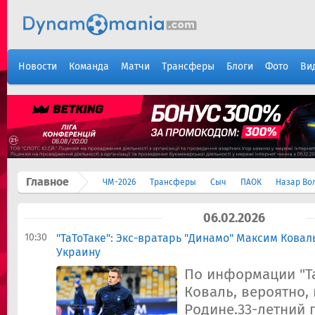
Новости
Команда
Матчи
Трансферы
Блоги
Фото
Ви
Главное
ЧМ-2026
Трансферы
Сыч
ПАОК
Назар Во
06.02.2026
10:30
"ТаТоТаке": Экс-вратарь "Динамо" Максим Ковал
Украину
По информации "Та
Коваль, вероятно, 
Родине.33-летний 