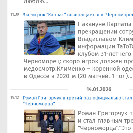
люблю...
11:39
Экс-игрок "Карпат" возвращается в "Черноморе
Накануне Карпаты
прекращении сотр
Владиславом Клим
информации ТаТоТ
клубом 31-летнего
Черноморец: скоро игрок должен пр
медосмотр.Клименко – коренной одес
в Одессе в 2020-м (20 матчей, 1 гол)...
14.01.2026
19:12
Роман Григорчук в третий раз официально ста
"Черноморца"
Роман Григорчук п
и стал главным тр
"Черноморца"."Это