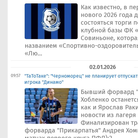
Как известно, в п
нового 2026 года
состояться торги 
клубной базы ФК 
Совиньоне, котора
названием «Спортивно-оздоровител
«Лю...
02.01.2026
09:57
"ТаТоТаке": "Черноморец" не планирует отпускат
игрока "Динамо"
Бывший форвард "
Хобленко останетс
как и Ярослав Рак
новости из лагеря 
Финализирован тр
форварда "Прикарпатья" Андрея Хомы