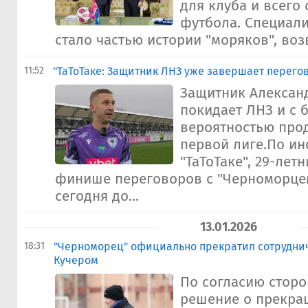
для клуба и всего
футбола. Специали
стало частью истории "моряков", возв
11:52
"ТаТоТаке: Защитник ЛНЗ уже завершает перего
Защитник Алексан
покидает ЛНЗ и с
вероятностью про
первой лиге.По и
"ТаТоТаке", 29-летн
финише переговоров с "Черноморце
сегодня до...
13.01.2026
18:31
"Черноморец" официально прекратил сотруднич
Кучером
По согласию сторо
решение о прекра