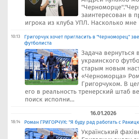
"Черноморце"."Че
заинтересован в 
игрока из клуба УПЛ. Насколько мне и
10:13
Григорчук хочет пригласить в "Черноморец" зв
футболиста
Задача вернуться в
украинского футбо
старым новым нас
«Черноморца» Ро
Григорчуком. В ц
его в реальность тренерский штаб в
поиск исполни...
16.01.2026
18:14
Роман ГРИГОРЧУК: "Я буду рад работать с Ракицки
Український фахів