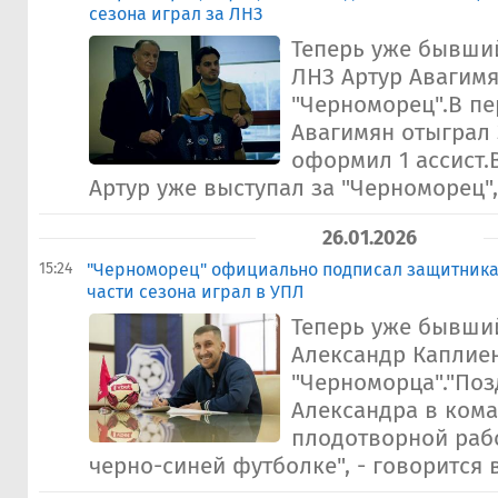
сезона играл за ЛНЗ
Теперь уже бывши
ЛНЗ Артур Авагим
"Черноморец".В пе
Авагимян отыграл 
оформил 1 ассист.
Артур уже выступал за "Черноморец", 
26.01.2026
15:24
"Черноморец" официально подписал защитника
части сезона играл в УПЛ
Теперь уже бывши
Александр Каплиен
"Черноморца"."По
Александра в ком
плодотворной рабо
черно-синей футболке", - говорится в