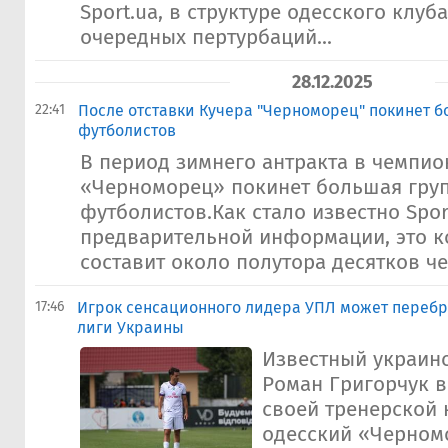
Sport.ua, в структуре одесского клуб
очередных пертурбаций...
28.12.2025
22:41
После отставки Кучера "Черноморец" покинет б
футболистов
В период зимнего антрактa в чемпио
«Черноморец» покинет большая гру
футболистов.Как стало известно Sport
предварительной информации, это к
составит около полутора десятков че
17:46
Игрок сенсационного лидера УПЛ может перебр
лиги Украины
Известный украин
Роман Григорчук в
своей тренерской 
одесский «Черном