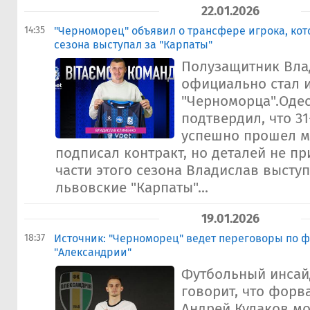
22.01.2026
14:35
"Черноморец" объявил о трансфере игрока, кот
сезона выступал за "Карпаты"
Полузащитник Вла
официально стал 
"Черноморца".Одес
подтвердил, что 3
успешно прошел м
подписал контракт, но деталей не п
части этого сезона Владислав выступ
львовские "Карпаты"...
19.01.2026
18:37
Источник: "Черноморец" ведет переговоры по 
"Александрии"
Футбольный инсай
говорит, что форв
Андрей Кулаков мо