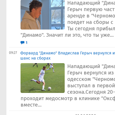
Нападающий "Дина
Герыч первую част
аренде в "Черномо
поедет на сборы с
Ты сегодня прибы
"Динамо". Значит ли это, что ты уже...
1
09:27
Форвард "Динамо" Владислав Герыч вернулся и
шанс на сборах
Нападающий "Дина
Герыч вернулся из
одесском "Черномо
выступал в перво
сезона.Сегодня 20
проходит медосмотр в клинике "Окс
вместе...