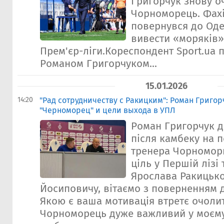
Григорчук знову о
Чорноморець. Фахі
повернувся до Оде
вивести «моряків»
Прем'єр-ліги.Кореспондент Sport.ua 
Романом Григорчуком...
15.01.2026
14:20
"Рад сотрудничеству с Ракицким": Роман Григор
"Черноморец" и цели выхода в УПЛ
Роман Григорчук д
після камбеку на 
тренера Чорноморц
ціль у Першій лізі
Ярослава Ракицько
Йосиповичу, вітаємо з поверненням 
Якою є ваша мотивація втретє очоли
Чорноморець дуже важливий у моєму ж