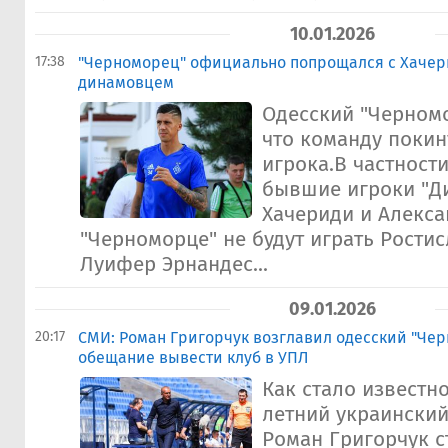
10.01.2026
17:38
"Черноморец" официально попрощался с Хачери
динамовцем
Одесский "Черном
что команду покин
игрока.В частности
бывшие игроки "Д
Хачериди и Алекса
"Черноморце" не будут играть Ростис
Луифер Эрнандес...
09.01.2026
20:17
СМИ: Роман Григорчук возглавил одесский "Чер
обещание вывести клуб в УПЛ
Как стало известно
летний украинский
Роман Григорчук с