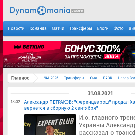
Новости
Команда
Матчи
Трансферы
Блоги
Фото
Ви
Главное
ЧМ-2026
Трансферы
Сыч
ПАОК
Назар Во
31.08.2021
18:02
Александр ПЕТРАКОВ: "Ференцварош" продал Ха
вернется в сборную 2 сентября"
И.о. главного тре
Украины Александ
рассказал о транс