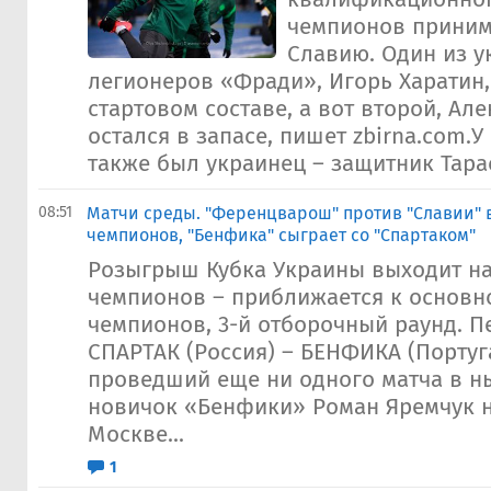
чемпионов прини
Славию. Один из у
легионеров «Фради», Игорь Харатин
стартовом составе, а вот второй, Але
остался в запасе, пишет zbirna.com.У
также был украинец – защитник Тарас
08:51
Матчи среды. "Ференцварош" против "Славии"
чемпионов, "Бенфика" сыграет со "Спартаком"
Розыгрыш Кубка Украины выходит на 
чемпионов – приближается к основно
чемпионов, 3-й отборочный раунд. П
СПАРТАК (Россия) – БЕНФИКА (Португ
проведший еще ни одного матча в н
новичок «Бенфики» Роман Яремчук н
Москве...
1