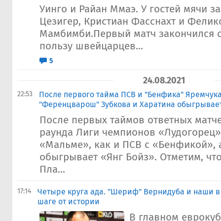
Уинго и Райан Ммаэ. У гостей мячи з
Цезигер, Кристиан Фасснахт и Фелик
Мамбимби.Первый матч закончился со
пользу швейцарцев...
5
24.08.2021
22:53
После первого тайма ПСВ и "Бенфика" Яремчука
"Ференцварош" Зубкова и Харатина обыгрывает
После первых таймов ответных матч
раунда Лиги чемпионов «Лудогорец»
«Мальме», как и ПСВ с «Бенфикой»,
обыгрывает «Янг Бойз». Отметим, чт
Пла...
17:14
Четыре круга ада. "Шериф" Вернидуба и наши 
шаге от истории
В главном еврокуб