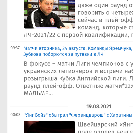
даже один раунд о
говорить о четыре
сейчас в плей-офф
команд, которые с
ЛЧ-2021/22 с первой квалификации, п
09:37
Матчи вторника, 24 августа. Команды Яремчука,
Зубкова поборются за путевки в ЛЧ
В фокусе – матчи Лиги чемпионов с 
украинских легионеров и встречи н
розыгрыша Кубка Английской лиги. 
раунд плей-офф. Ответные матчи*22
МАЛЬМЕ...
19.08.2021
00:03
"Янг Бойз" обыграл "Ференцварош" с Харатины
Швейцарский «Янг
поле одолел венг