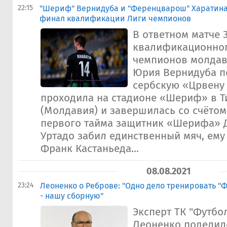
22:15
"Шериф" Вернидуба и "Ференцварош" Харатина
финал квалификации Лиги чемпионов
В ответном матче 3
квалификационног
чемпионов молда
Юрия Вернидуба п
сербскую «Црвену 
проходила на стадионе «Шериф» в Т
(Молдавия) и завершилась со счётом
первого тайма защитник «Шерифа» 
Уртадо забил единственный мяч, ему
Франк Кастаньеда...
08.08.2021
23:24
Леоненко о Реброве: "Одно дело тренировать "
- нашу сборную"
Эксперт ТК "Футбо
Леоненко поделил