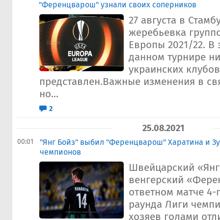
"Ференцварош" узнали своих соперников
27 августа в Стамб
жеребьевка групп
Европы 2021/22. В 
данном турнире ни
украинских клубов
представлен.Важные изменения в св
но...
2
25.08.2021
00:01
"Янг Бойз" выбил "Ференцварош" Харатина и Зу
чемпионов
Швейцарский «Янг
венгерский «Ферен
ответном матче 4-
раунда Лиги чемпи
хозяев голами отл