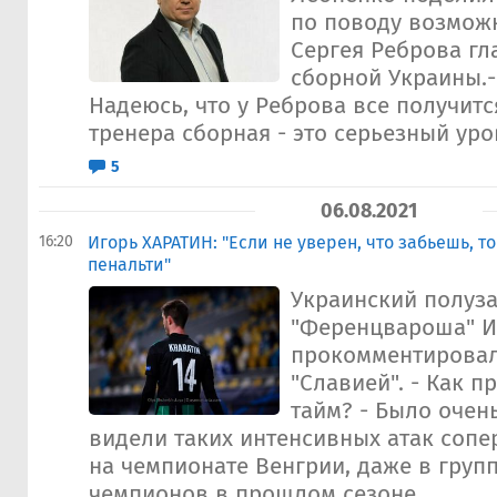
по поводу возмож
Сергея Реброва г
сборной Украины.-
Надеюсь, что у Реброва все получитс
тренера сборная - это серьезный уров
5
06.08.2021
16:20
Игорь ХАРАТИН: "Если не уверен, что забьешь, то
пенальти"
Украинский полуз
"Ференцвароша" И
прокомментировал
"Славией". - Как 
тайм? - Было очен
видели таких интенсивных атак сопе
на чемпионате Венгрии, даже в груп
чемпионов в прошлом сезоне...